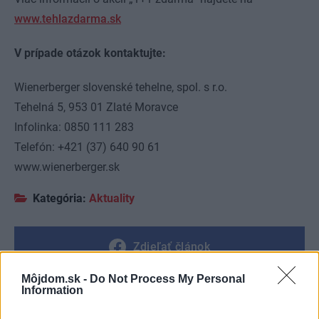
www.tehlazdarma.sk
V prípade otázok kontaktujte:
Wienerberger slovenské tehelne, spol. s r.o.
Tehelná 5, 953 01 Zlaté Moravce
Infolinka: 0850 111 283
Telefón: +421 (37) 640 90 61
www.wienerberger.sk
Kategória:
Aktuality
Zdieľať článok
Môjdom.sk -
Do Not Process My Personal
Information