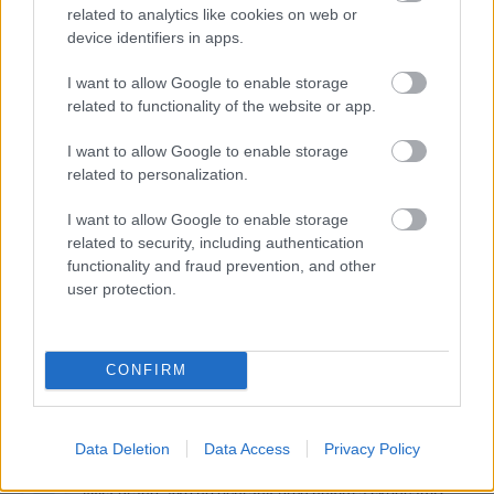
related to analytics like cookies on web or
device identifiers in apps.
I want to allow Google to enable storage
related to functionality of the website or app.
I want to allow Google to enable storage
related to personalization.
Najnovšie príspevky
I want to allow Google to enable storage
related to security, including authentication
Re: Takto sa rieši málo úložného miesta. V tomto byte
functionality and fraud prevention, and other
stačil jeden prvok | Môjdom.sk
user protection.
My napríklad labky utierame hneď pri dverách a doma pred dvere
používame tyčový ETA Terier…
Re: Takto sa rieši málo úložného miesta. V tomto byte
CONFIRM
stačil jeden prvok | Môjdom.sk
Dizajn je to nádherný, tá brezová preglejka a čisté línie vyzerajú super.
Ale vždy, keď…
Data Deletion
Data Access
Privacy Policy
Re: Toto je najväčší mýtus pri ošetrení dreva a môže vás
vyjsť draho. Ako ho ochrániť pred hnitím a škodcami?