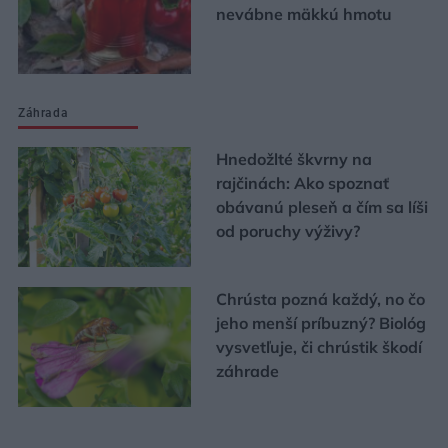
nevábne mäkkú hmotu
Záhrada
Hnedožlté škvrny na
rajčinách: Ako spoznať
obávanú pleseň a čím sa líši
od poruchy výživy?
Chrústa pozná každý, no čo
jeho menší príbuzný? Biológ
vysvetľuje, či chrústik škodí
záhrade