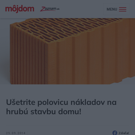
MENU
MÔJDOM
AKTUALITY
Ušetrite polovicu nákladov na
hrubú stavbu domu!
25. 09. 2014
Zdieľať