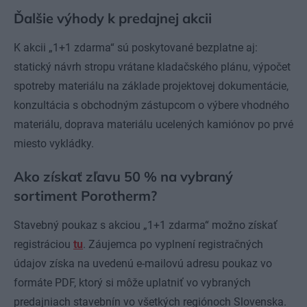
Ďalšie výhody k predajnej akcii
K akcii „1+1 zdarma“ sú poskytované bezplatne aj:
statický návrh stropu vrátane kladačského plánu, výpočet
spotreby materiálu na základe projektovej dokumentácie,
konzultácia s obchodným zástupcom o výbere vhodného
materiálu, doprava materiálu ucelených kamiónov po prvé
miesto vykládky.
Ako získať zľavu 50 % na vybraný
sortiment Porotherm?
Stavebný poukaz s akciou „1+1 zdarma“ možno získať
registráciou
tu
. Záujemca po vyplnení registračných
údajov získa na uvedenú e-mailovú adresu poukaz vo
formáte PDF, ktorý si môže uplatniť vo vybraných
predajniach stavebnín vo všetkých regiónoch Slovenska.