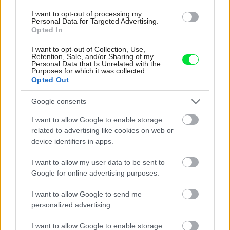
hladšie a pevnejšie. Starý trik z hotelov poznali už
I want to opt-out of processing my
naše babičky
Personal Data for Targeted Advertising.
Opted In
Kedysi boli veľkým trendom, dnes sa im radšej
I want to opt-out of Collection, Use,
vyhnite. Týchto 7 vecí robí vašu obývačku
Retention, Sale, and/or Sharing of my
zastaralou
Personal Data that Is Unrelated with the
Purposes for which it was collected.
Opted Out
Inšpirácie
Google consents
I want to allow Google to enable storage
obývacia izba
,
keramika
,
čierna
related to advertising like cookies on web or
device identifiers in apps.
I want to allow my user data to be sent to
Google for online advertising purposes.
I want to allow Google to send me
personalized advertising.
I want to allow Google to enable storage