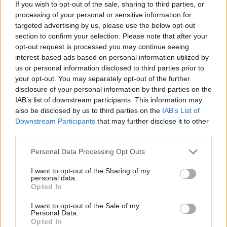
If you wish to opt-out of the sale, sharing to third parties, or
processing of your personal or sensitive information for
targeted advertising by us, please use the below opt-out
section to confirm your selection. Please note that after your
opt-out request is processed you may continue seeing
interest-based ads based on personal information utilized by
us or personal information disclosed to third parties prior to
Najčítanejšie
Za týždeň
Za mesiac
your opt-out. You may separately opt-out of the further
disclosure of your personal information by third parties on the
IAB’s list of downstream participants. This information may
Deti odrástli, rodičia majú bývanie presne podľa
also be disclosed by us to third parties on the
IAB’s List of
seba. V novom dome je všetko pre ich život i
Downstream Participants
that may further disclose it to other
návštevy vnúčat
third parties.
Žije pri lese, chová sliepky a uspáva ju rieka.
Please note that this website/app uses one or more Google
Personal Data Processing Opt Outs
Miestni remeselníci vytvorili bývanie, ktoré vyzerá
services and may gather and store information including but
ako malý raj
not limited to your visit or usage behaviour. You may click to
I want to opt-out of the Sharing of my
personal data.
grant or deny consent to Google and its third-party tags to
K bytu ladili aj škáry v obklade. Majitelia zbúrali
Opted In
use your data for below specified purposes in below Google
stereotyp, bývanie vyzerá ako z filmov svojského
consent section.
režiséra
I want to opt-out of the Sale of my
Personal Data.
Opted In
Pridajte túto surovinu do prania, obliečky budú