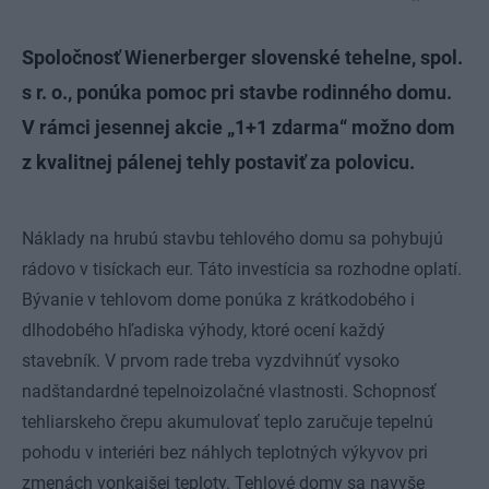
Spoločnosť Wienerberger slovenské tehelne, spol.
s r. o., ponúka pomoc pri stavbe rodinného domu.
V rámci jesennej akcie „1+1 zdarma“ možno dom
z kvalitnej pálenej tehly postaviť za polovicu.
Náklady na hrubú stavbu tehlového domu sa pohybujú
rádovo v tisíckach eur. Táto investícia sa rozhodne oplatí.
Bývanie v tehlovom dome ponúka z krátkodobého i
dlhodobého hľadiska výhody, ktoré ocení každý
stavebník. V prvom rade treba vyzdvihnúť vysoko
nadštandardné tepelnoizolačné vlastnosti. Schopnosť
tehliarskeho črepu akumulovať teplo zaručuje tepelnú
pohodu v interiéri bez náhlych teplotných výkyvov pri
zmenách vonkajšej teploty. Tehlové domy sa navyše