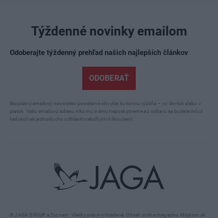
Týždenné novinky emailom
Odoberajte týždenný prehľad našich najlepších článkov
ODOBERAŤ
Bezplatný emailový newsletter posielame obvykle ku koncu týždňa – vo štvrtok alebo v
piatok. Vašu emailovú adresu nikomu inému neposkytneme a z odberu sa budete môcť
kedykoľvek jednoducho odhlásiť niekoľkými kliknutiami.
© JAGA GROUP a Zoznam. Všetky práva vyhradené. Obsah online magazínu Môjdom.sk