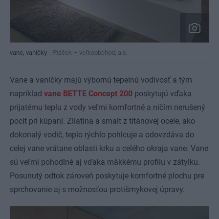
vane, vaničky
Ptáček – veľkoobchod, a.s.
Vane a vaničky majú výbornú tepelnú vodivosť a tým
napríklad
vane BETTE Concept 200
poskytujú vďaka
prijatému teplu z vody veľmi komfortné a ničím nerušený
pocit pri kúpaní. Zliatina a smalt z titánovej ocele, ako
dokonalý vodič, teplo rýchlo pohlcuje a odovzdáva do
celej vane vrátane oblasti krku a celého okraja vane. Vane
sú veľmi pohodlné aj vďaka mäkkému profilu v zátylku.
Posunutý odtok zároveň poskytuje komfortné plochu pre
sprchovanie aj s možnosťou protišmykovej úpravy.