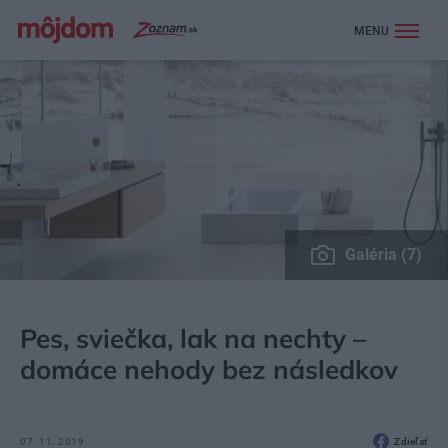
MENU
Galéria (7)
MÔJDOM
BÝVANIE
KÚPEĽŇA, WC
Pes, sviečka, lak na nechty –
domáce nehody bez následkov
07. 11. 2019
Zdieľať