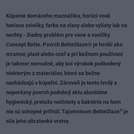
Kúpanie domáceho maznáčika, horúci vosk
horiace sviečky, farba na vlasy alebo vyliaty lak na
nechty - žiadny problém pre vane a vaničky
Concept Bette. Povrch BetteGlaze® je tvrdší ako
mramor, plast alebo oceľ a pri bežnom používaní
je takmer nemožné, aby bol výrobok poškodený
niektorým z materiálov, ktoré sa bežne
nachádzajú v kúpeľni. Zároveň je tento tvrdý a
neporézny povrch podobný sklu absolútne
hygienický, pretože nečistoty a baktérie na ňom
®
nie sú schopné priľnúť. Tajomstvom BetteGlaze
je
sila jeho ultratenké vrstvy.