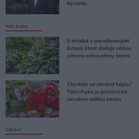
bývania
Urob si sám
5 trvaliek s panašovanými
listami, ktoré dodajú vášmu
záhonu celosezónny šmrnc
Chystáte sa zavárať kápiu?
Táto chyba ju premení na
nevábne mäkkú hmotu
Záhrada