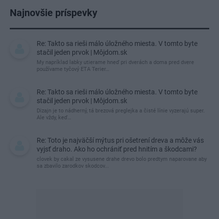
Najnovšie príspevky
Re: Takto sa rieši málo úložného miesta. V tomto byte
stačil jeden prvok | Môjdom.sk
My napríklad labky utierame hneď pri dverách a doma pred dvere
používame tyčový ETA Terier…
Re: Takto sa rieši málo úložného miesta. V tomto byte
stačil jeden prvok | Môjdom.sk
Dizajn je to nádherný, tá brezová preglejka a čisté línie vyzerajú super.
Ale vždy, keď…
Re: Toto je najväčší mýtus pri ošetrení dreva a môže vás
vyjsť draho. Ako ho ochrániť pred hnitím a škodcami?
clovek by cakal ze vysusene drahe drevo bolo predtym naparovane aby
sa zbavilo zarodkov skodcov...