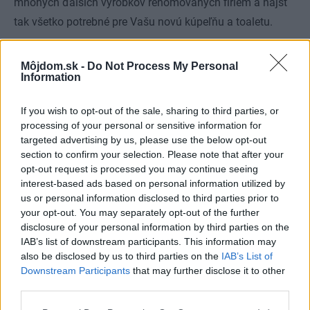
mnohých ďalších výrobkov renomovaných firiem a nájsť
tak všetko potrebné pre Vašu novú kúpeľňu a toaletu.
Môjdom.sk -
Do Not Process My Personal
Information
If you wish to opt-out of the sale, sharing to third parties, or
processing of your personal or sensitive information for
targeted advertising by us, please use the below opt-out
section to confirm your selection. Please note that after your
opt-out request is processed you may continue seeing
interest-based ads based on personal information utilized by
us or personal information disclosed to third parties prior to
your opt-out. You may separately opt-out of the further
disclosure of your personal information by third parties on the
IAB’s list of downstream participants. This information may
also be disclosed by us to third parties on the
IAB’s List of
Downstream Participants
that may further disclose it to other
third parties.
Please note that this website/app uses one or more Google