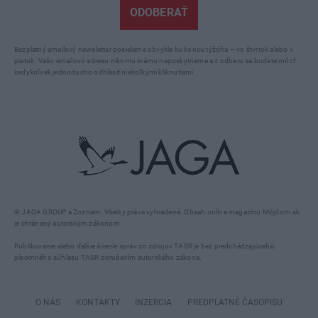
ODOBERAŤ
Bezplatný emailový newsletter posielame obvykle ku koncu týždňa – vo štvrtok alebo v
piatok. Vašu emailovú adresu nikomu inému neposkytneme a z odberu sa budete môcť
kedykoľvek jednoducho odhlásiť niekoľkými kliknutiami.
© JAGA GROUP a Zoznam. Všetky práva vyhradené. Obsah online magazínu Môjdom.sk
je chránený autorským zákonom.
Publikovanie alebo ďalšie šírenie správ zo zdrojov TASR je bez predchádzajúceho
písomného súhlasu TASR porušením autorského zákona.
O NÁS
KONTAKTY
INZERCIA
PREDPLATNÉ ČASOPISU