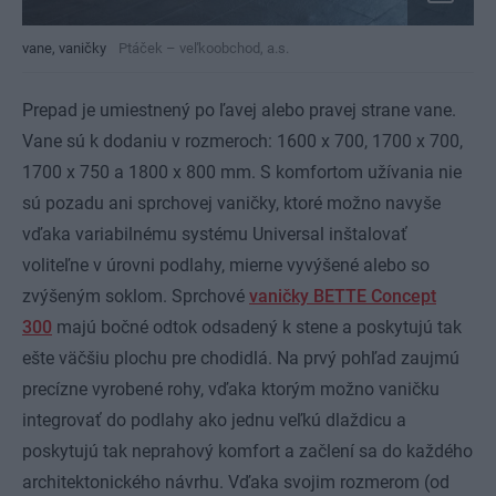
vane, vaničky
Ptáček – veľkoobchod, a.s.
Prepad je umiestnený po ľavej alebo pravej strane vane.
Vane sú k dodaniu v rozmeroch: 1600 x 700, 1700 x 700,
1700 x 750 a 1800 x 800 mm. S komfortom užívania nie
sú pozadu ani sprchovej vaničky, ktoré možno navyše
vďaka variabilnému systému Universal inštalovať
voliteľne v úrovni podlahy, mierne vyvýšené alebo so
zvýšeným soklom. Sprchové
vaničky BETTE Concept
300
majú bočné odtok odsadený k stene a poskytujú tak
ešte väčšiu plochu pre chodidlá. Na prvý pohľad zaujmú
precízne vyrobené rohy, vďaka ktorým možno vaničku
integrovať do podlahy ako jednu veľkú dlaždicu a
poskytujú tak neprahový komfort a začlení sa do každého
architektonického návrhu. Vďaka svojim rozmerom (od