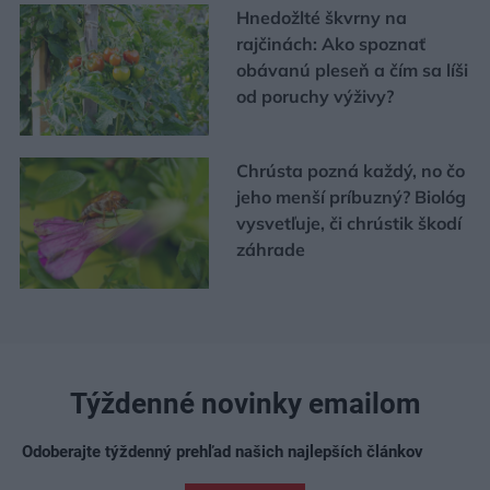
Hnedožlté škvrny na
rajčinách: Ako spoznať
obávanú pleseň a čím sa líši
od poruchy výživy?
Chrústa pozná každý, no čo
jeho menší príbuzný? Biológ
vysvetľuje, či chrústik škodí
záhrade
Týždenné novinky emailom
Odoberajte týždenný prehľad našich najlepších článkov