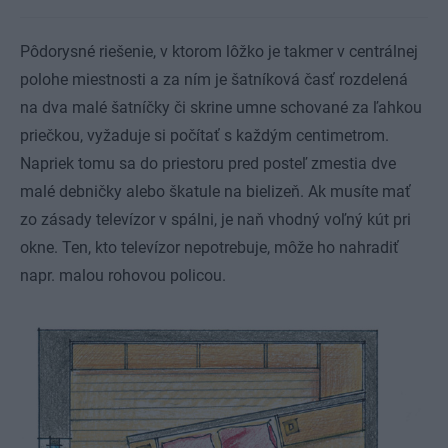
Pôdorysné riešenie, v ktorom lôžko je takmer v centrálnej
polohe miestnosti a za ním je šatníková časť rozdelená
na dva malé šatníčky či skrine umne schované za ľahkou
priečkou, vyžaduje si počítať s každým centimetrom.
Napriek tomu sa do priestoru pred posteľ zmestia dve
malé debničky alebo škatule na bielizeň. Ak musíte mať
zo zásady televízor v spálni, je naň vhodný voľný kút pri
okne. Ten, kto televízor nepotrebuje, môže ho nahradiť
napr. malou rohovou policou.