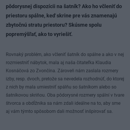
pôdorysnej dispozícii na šatník? Ako ho včleniť do
priestoru spálne, keď skrine pre vás znamenajú
zbytočnú stratu priestoru? Skúsme spolu
popremýšľať, ako to vyriešiť.
Rovnaký problém, ako včleniť šatník do spálne a ako v nej
rozmiestniť nábytok, mala aj naša čitateľka Klaudia
Kosnáčová zo Zvončína. Zároveň nám zaslala rozmery
izby, resp. dvoch, pretože sa nevedela rozhodnúť, do ktorej
z nich by mala umiestniť spálňu so šatníkom alebo so
šatníkovou skriňou. Oba pôdorysné rozmery spální v tvare
štvorca a obdĺžnika sa nám zdali ideálne na to, aby sme
aj vám týmto spôsobom dali možnosť inšpirovať sa.