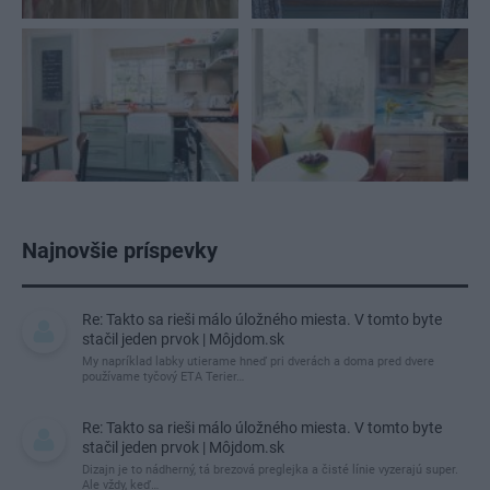
Najnovšie príspevky
Re: Takto sa rieši málo úložného miesta. V tomto byte
stačil jeden prvok | Môjdom.sk
My napríklad labky utierame hneď pri dverách a doma pred dvere
používame tyčový ETA Terier…
Re: Takto sa rieši málo úložného miesta. V tomto byte
stačil jeden prvok | Môjdom.sk
Dizajn je to nádherný, tá brezová preglejka a čisté línie vyzerajú super.
Ale vždy, keď…