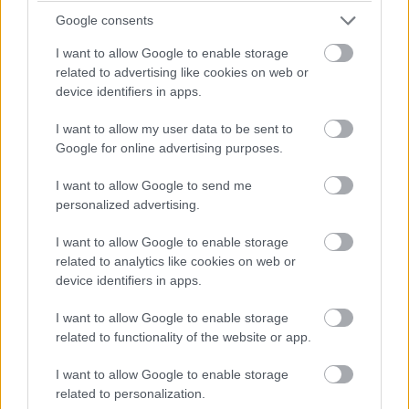
Google consents
škatule, do kútov (pri vstupe a okne) zasa úzke zásuvkové
komody alebo policové skrinky, samozrejme, podľa
I want to allow Google to enable storage
related to advertising like cookies on web or
potreby.
device identifiers in apps.
I want to allow my user data to be sent to
Google for online advertising purposes.
I want to allow Google to send me
personalized advertising.
I want to allow Google to enable storage
related to analytics like cookies on web or
device identifiers in apps.
I want to allow Google to enable storage
related to functionality of the website or app.
I want to allow Google to enable storage
37878
Ivana Lisická
related to personalization.