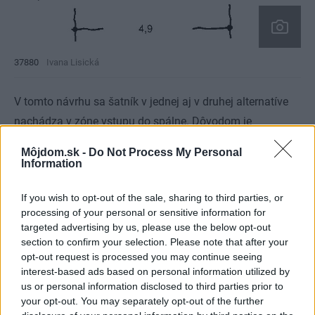
37880
Ivana Lisická
V tomto návrhu sa šatník v jednej aj v druhej alternatíve
nachádza v zóne vstupu do spálne. Dôvodom je
obdĺžnikový pôdorys miestnosti a získanie prirodzeného
Môjdom.sk -
Do Not Process My Personal
osvetlenia v zóne spania, pretože v šatníku postačí umelé
Information
osvetlenie.
If you wish to opt-out of the sale, sharing to third parties, or
processing of your personal or sensitive information for
targeted advertising by us, please use the below opt-out
section to confirm your selection. Please note that after your
opt-out request is processed you may continue seeing
interest-based ads based on personal information utilized by
us or personal information disclosed to third parties prior to
your opt-out. You may separately opt-out of the further