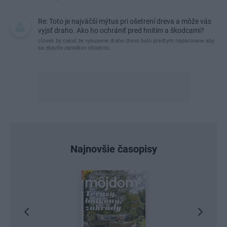
Re: Toto je najväčší mýtus pri ošetrení dreva a môže vás
vyjsť draho. Ako ho ochrániť pred hnitím a škodcami?
clovek by cakal ze vysusene drahe drevo bolo predtym naparovane aby
sa zbavilo zarodkov skodcov...
Najnovšie časopisy