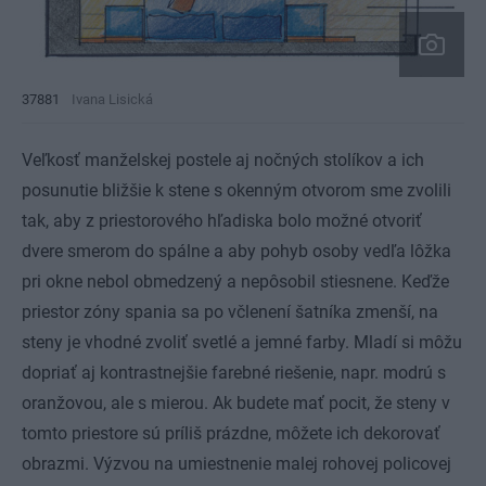
37881
Ivana Lisická
Veľkosť manželskej postele aj nočných stolíkov a ich
posunutie bližšie k stene s okenným otvorom sme zvolili
tak, aby z priestorového hľadiska bolo možné otvoriť
dvere smerom do spálne a aby pohyb osoby vedľa lôžka
pri okne nebol obmedzený a nepôsobil stiesnene. Keďže
priestor zóny spania sa po včlenení šatníka zmenší, na
steny je vhodné zvoliť svetlé a jemné farby. Mladí si môžu
dopriať aj kontrastnejšie farebné riešenie, napr. modrú s
oranžovou, ale s mierou. Ak budete mať pocit, že steny v
tomto priestore sú príliš prázdne, môžete ich dekorovať
obrazmi. Výzvou na umiestnenie malej rohovej policovej