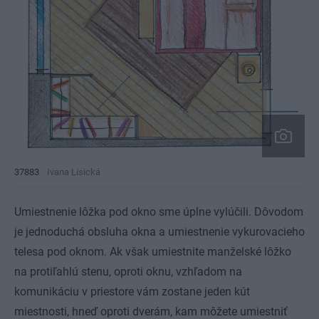
37883
Ivana Lisická
Umiestnenie lôžka pod okno sme úplne vylúčili. Dôvodom
je jednoduchá obsluha okna a umiestnenie vykurovacieho
telesa pod oknom. Ak však umiestnite manželské lôžko
na protiľahlú stenu, oproti oknu, vzhľadom na
komunikáciu v priestore vám zostane jeden kút
miestnosti, hneď oproti dverám, kam môžete umiestniť