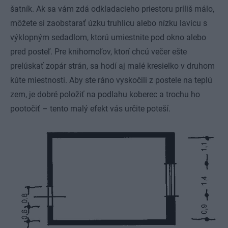
šatník. Ak sa vám zdá odkladacieho priestoru príliš málo,
môžete si zaobstarať úzku truhlicu alebo nízku lavicu s
výklopným sedadlom, ktorú umiestnite pod okno alebo
pred posteľ. Pre knihomoľov, ktorí chcú večer ešte
prelúskať zopár strán, sa hodí aj malé kresielko v druhom
kúte miestnosti. Aby ste ráno vyskočili z postele na teplú
zem, je dobré položiť na podlahu koberec a trochu ho
pootočiť – tento malý efekt vás určite poteší.