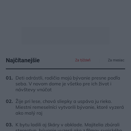
Najčítanejšie
Za týždeň
Za mesiac
Deti odrástli, rodičia majú bývanie presne podľa
seba. V novom dome je všetko pre ich život i
návštevy vnúčat
Žije pri lese, chová sliepky a uspáva ju rieka.
Miestni remeselníci vytvorili bývanie, ktoré vyzerá
ako malý raj
K bytu ladili aj škáry v obklade. Majitelia zbúrali
stereotyp, bývanie vyzerá ako z filmov svojského