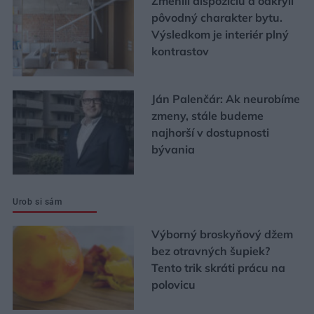
Zmenili dispozíciu a odkryli
pôvodný charakter bytu.
Výsledkom je interiér plný
kontrastov
Ján Palenčár: Ak neurobíme
zmeny, stále budeme
najhorší v dostupnosti
bývania
Urob si sám
Výborný broskyňový džem
bez otravných šupiek?
Tento trik skráti prácu na
polovicu