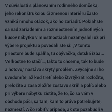
V súvislosti s plánovaním rodinného domčeka,
jeho rekonštrukciou či zmenou interiéru často
vzniká mnoho otázok, ako ho zariadiť. Pokiaľ ste
sa nad zariadením a rozmiestnením jednotlivých
kusov nábytku v miestnostiach nezamysleli už pri
výbere projektu a povedali ste si: „V tomto
priestore bude spálňa, tu obývačka, detská izba...
Veľkostne to stačí…, takto to chceme, tak to bude
a hotovo,“ nastáva skrytý problém. Zvyčajne si ho
uvedomíte, až keď tretí alebo štvrtýkrát rozložíte,
preložíte a zasa zložíte zostavu skríň a políc alebo
pri výbere nábytku zistíte, že to, čo sa vám v
obchode páči, sa tam, kam to práve potrebujete,
nezmestí. A čo robiť v prípade, ak ste pozabudli v