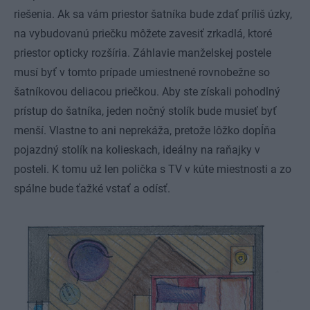
riešenia. Ak sa vám priestor šatníka bude zdať príliš úzky,
na vybudovanú priečku môžete zavesiť zrkadlá, ktoré
priestor opticky rozšíria. Záhlavie manželskej postele
musí byť v tomto prípade umiestnené rovnobežne so
šatníkovou deliacou priečkou. Aby ste získali pohodlný
prístup do šatníka, jeden nočný stolík bude musieť byť
menší. Vlastne to ani neprekáža, pretože lôžko dopĺňa
pojazdný stolík na kolieskach, ideálny na raňajky v
posteli. K tomu už len polička s TV v kúte miestnosti a zo
spálne bude ťažké vstať a odísť.