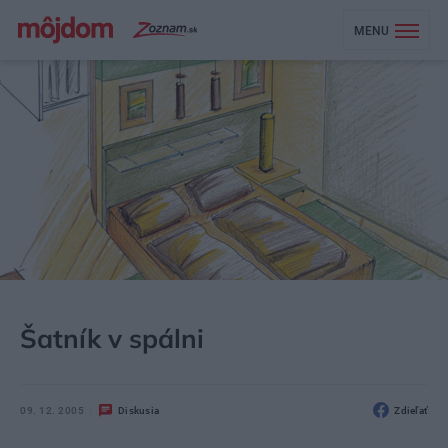
MENU
MÔJDOM
BÝVANIE
Šatník v spálni
09. 12. 2005
Diskusia
Zdieľať