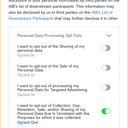
disclosure of your personal information by third parties on the
IAB’s list of downstream participants. This information may
also be disclosed by us to third parties on the
IAB’s List of
Downstream Participants
that may further disclose it to other
third parties.
Please note that this website/app uses one or more Google
Personal Data Processing Opt Outs
37877
Ivana Lisická
services and may gather and store information including but
not limited to your visit or usage behaviour. You may click to
I want to opt-out of the Sharing of my
personal data.
grant or deny consent to Google and its third-party tags to
Riešenia počítajú s dvomi možnosťami umiestnenia
Opted In
use your data for below specified purposes in below Google
manželského lôžka v priestore. V prvom prípade, ako
consent section.
I want to opt-out of the Sale of my
Personal Data.
ukazuje skica, je záhlavie postele umiestnené pri priečke
Opted In
šatníka, ktorá ho oddeľuje od zóny spania. Aby bola šírka
I want to opt-out of processing my
na prechod popri posteli dostatočná, nočný stolík má iba
Personal Data for Targeted Advertising.
Opted In
jeden z partnerov, druhý sa musí uspokojiť s poličkou v
záhlaví. Dostatok ďalšieho odkladacieho priestoru môže
I want to opt-out of Collection, Use,
Retention, Sale, and/or Sharing of my
poskytnúť konzolovitá polica ukotvená v dostatočnej
Personal Data that Is Unrelated with the
Purposes for which it was collected.
výške tak, aby nebránila prechodu. Do dolnej časti pod
Opted Out
policou môžeme umiestniť napríklad aj dekoračné