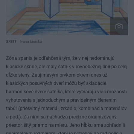
37888
Ivana Lisická
Zóna spania je odľahčená tým, že v nej nedominujú
klasické skrine, ale malý šatník v rovnobežnej línii po celej
dĺžke steny. Zaujímavým prvkom okrem dnes už
klasických posuvných dverí môžu byť skladacie
harmonikové dvere šatníka, ktoré vytvárajú viac možností
vyhotovenia s jednoduchým a pravidelným členením
tabúľ (priesvitný materiál, zrkadlo, kombinácia materiálov
a pod.). Za nimi sa nachádza precízne organizovaný
priestor, šitý priamo na mieru. Jeho hĺbku sme zohľadnili
minimálnym rozmerom, ktorý je potrebný na rad políc a