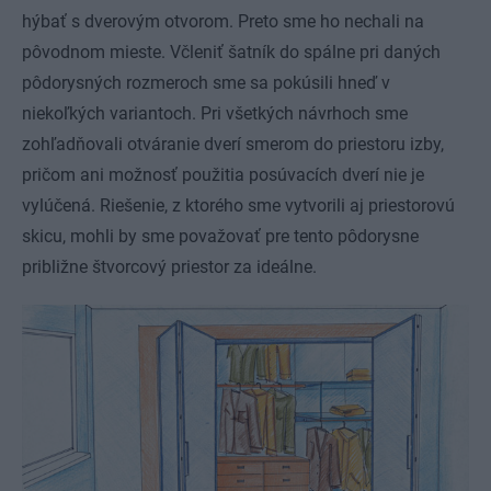
hýbať s dverovým otvorom. Preto sme ho nechali na
pôvodnom mieste. Včleniť šatník do spálne pri daných
pôdorysných rozmeroch sme sa pokúsili hneď v
niekoľkých variantoch. Pri všetkých návrhoch sme
zohľadňovali otváranie dverí smerom do priestoru izby,
pričom ani možnosť použitia posúvacích dverí nie je
vylúčená. Riešenie, z ktorého sme vytvorili aj priestorovú
skicu, mohli by sme považovať pre tento pôdorysne
približne štvorcový priestor za ideálne.