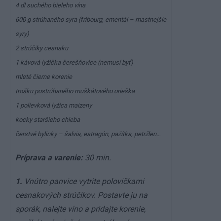
4 dl suchého bieleho vína
600 g strúhaného syra (fribourg, ementál – mastnejšie
syry)
2 strúčiky cesnaku
1 kávová lyžička čerešňovice (nemusí byť)
mleté čierne korenie
trošku postrúhaného muškátového orieška
1 polievková lyžica maizeny
kocky staršieho chleba
čerstvé bylinky – šalvia, estragón, pažítka, petržlen…
Príprava a varenie:
30 min.
1.
Vnútro panvice vytrite polovičkami
cesnakových strúčikov. Postavte ju na
sporák, nalejte víno a pridajte korenie,