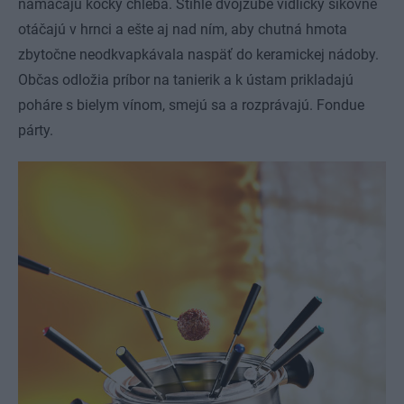
namáčajú kocky chleba. Štíhle dvojzubé vidličky šikovne
otáčajú v hrnci a ešte aj nad ním, aby chutná hmota
zbytočne neodkvapkávala naspäť do keramickej nádoby.
Občas odložia príbor na tanierik a k ústam prikladajú
poháre s bielym vínom, smejú sa a rozprávajú. Fondue
párty.