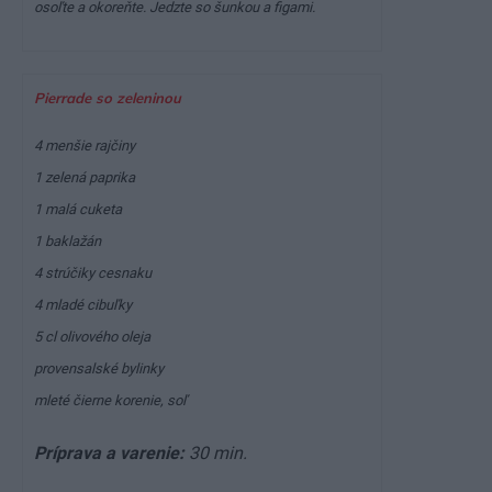
osoľte a okoreňte. Jedzte so šunkou a figami.
Pierrade so zeleninou
4 menšie rajčiny
1 zelená paprika
1 malá cuketa
1 baklažán
4 strúčiky cesnaku
4 mladé cibuľky
5 cl olivového oleja
provensalské bylinky
mleté čierne korenie, soľ
Príprava a varenie:
30 min.