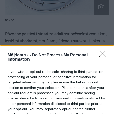
64772
Pôvodne pastieri i vinári zajedali syr pečenými zemiakmi,
kyslými uhorkami, cibuľkami, údenou surovou šunkou a
častovali sa bielym vínom. Napriek tomu, že existujú
Môjdom.sk -
Do Not Process My Personal
rôzne druhy rozpustných syrov, raclette sa dá pripraviť aj
Information
bez syra. Výraz raclette znamená v medzinárodnej
kuchyni zároveň syr, celé pripravované jedlo a aj prístroj
If you wish to opt-out of the sale, sharing to third parties, or
na jeho prípravu. Každý takýto spotrebič je vybavený
processing of your personal or sensitive information for
targeted advertising by us, please use the below opt-out
plochou, kde možno grilovať alebo udržiavať v teple
section to confirm your selection. Please note that after your
mäso, ryby, zeleninu, zemiaky, ovocie.
opt-out request is processed you may continue seeing
interest-based ads based on personal information utilized by
us or personal information disclosed to third parties prior to
your opt-out. You may separately opt-out of the further