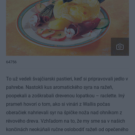
64756
To už vedeli švajčiarski pastieri, keď si pripravovali jedlo v
pahrebe. Nastokli kus aromatického syra na ražeň,
poopekali a zoškrabali drevenou lopatkou – raclette. Iný
prameň hovorí o tom, ako si vinári z Wallis počas
oberačiek nahrievali syr na špičke noža nad ohníkom z
révového dreva. Vzhľadom na to, že my sme sa v našich
končinách neokúňali ručne oslobodiť ražeň od opečeného