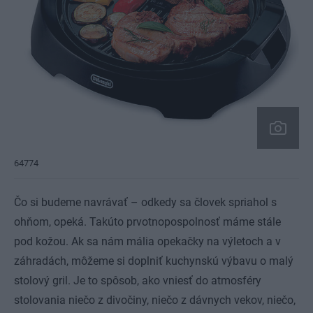
64774
Čo si budeme navrávať – odkedy sa človek spriahol s
ohňom, opeká. Takúto prvotnopospolnosť máme stále
pod kožou. Ak sa nám mália opekačky na výletoch a v
záhradách, môžeme si doplniť kuchynskú výbavu o malý
stolový gril. Je to spôsob, ako vniesť do atmosféry
stolovania niečo z divočiny, niečo z dávnych vekov, niečo,