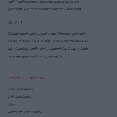
elektrického pomocníka sa dá grilovať na oboch
plochách. Tuk môže zvyčajne odtekať v žliabkoch.
Set 3 v 1
Prístroj, ktorý griluje, zapeká, dusí. Panvica, grilovacia
doska, zberná miska na šťavu a veko z tvrdeného skla
sú súčasťou jedného elektrospotrebiča. Tento spôsob
však nezapája hostí do prípravy jedla.
Raclette s mozzarellou
600 g mozzarelly
8 plátkov šunky
4 figy
4 tvrdé zrelé paradajky