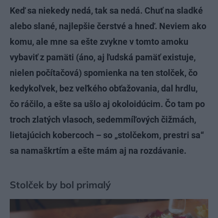
Keď sa niekedy nedá, tak sa nedá. Chuť na sladké
alebo slané, najlepšie čerstvé a hneď. Neviem ako
komu, ale mne sa ešte zvykne v tomto amoku
vybaviť z pamäti (áno, aj ľudská pamäť existuje,
nielen počítačová) spomienka na ten stolček, čo
kedykoľvek, bez veľkého obťažovania, dal hrdlu,
čo ráčilo, a ešte sa ušlo aj okoloidúcim. Čo tam po
troch zlatých vlasoch, sedemmíľových čižmách,
lietajúcich kobercoch – so „stolčekom, prestri sa“
sa namaškrtím a ešte mám aj na rozdávanie.
Stolček by bol primalý