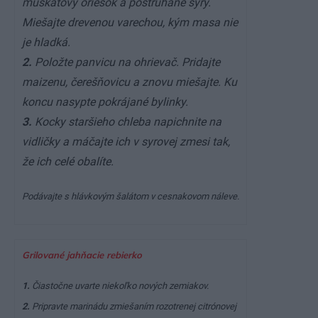
muškátový oriešok a postrúhané syry.
Miešajte drevenou varechou, kým masa nie
je hladká.
2.
Položte panvicu na ohrievač. Pridajte
maizenu, čerešňovicu a znovu miešajte. Ku
koncu nasypte pokrájané bylinky.
3.
Kocky staršieho chleba napichnite na
vidličky a máčajte ich v syrovej zmesi tak,
že ich celé obalíte.
Podávajte s hlávkovým šalátom v cesnakovom náleve.
Grilované jahňacie rebierko
1.
Čiastočne uvarte niekoľko nových zemiakov.
2.
Pripravte marinádu zmiešaním rozotrenej citrónovej