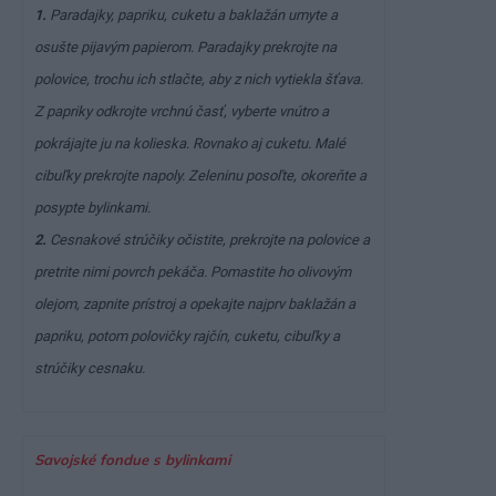
1.
Paradajky, papriku, cuketu a baklažán umyte a
osušte pijavým papierom. Paradajky prekrojte na
polovice, trochu ich stlačte, aby z nich vytiekla šťava.
Z papriky odkrojte vrchnú časť, vyberte vnútro a
pokrájajte ju na kolieska. Rovnako aj cuketu. Malé
cibuľky prekrojte napoly. Zeleninu posoľte, okoreňte a
posypte bylinkami.
2.
Cesnakové strúčiky očistite, prekrojte na polovice a
pretrite nimi povrch pekáča. Pomastite ho olivovým
olejom, zapnite prístroj a opekajte najprv baklažán a
papriku, potom polovičky rajčín, cuketu, cibuľky a
strúčiky cesnaku.
Savojské fondue s bylinkami