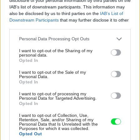
disclosure of your personal information by third parties on the
IAB’s list of downstream participants. This information may
also be disclosed by us to third parties on the
IAB’s List of
Downstream Participants
that may further disclose it to other
third parties.
Please note that this website/app uses one or more Google
Personal Data Processing Opt Outs
services and may gather and store information including but
not limited to your visit or usage behaviour. You may click to
I want to opt-out of the Sharing of my
64763
personal data.
grant or deny consent to Google and its third-party tags to
Opted In
use your data for below specified purposes in below Google
Vrchná odnímateľná doska z mramoru, liatiny alebo
consent section.
I want to opt-out of the Sale of my
hliníka je upravená antiadhezívnou vrstvou. V dolnom
Personal Data.
Opted In
poschodí, zohrievanom výhrevným telesom, sú
I want to opt-out of processing my
poukladané panvičky – lopatky s protipriľnavou vrstvou.
Personal Data for Targeted Advertising.
Do nich sa kladú potraviny na roztopenie. Prísady treba
Opted In
pripraviť vopred na servírovacom tanieri. Prístroj raclette
I want to opt-out of Collection, Use,
Retention, Sale, and/or Sharing of my
môže byť okrúhly alebo hranatý , obyčajne so šiestimi
Personal Data that Is Unrelated with the
Purposes for which it was collected.
alebo ôsmymi panvičkami, na ktoré si hostia naukladajú
Opted Out
syry, rybu, koreniny podľa receptu a vlastnej chute.