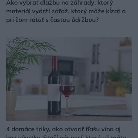
Ako vybrať dlažbu na záhrady: ktorý
materiál vydrží záťaž, ktorý môže kĺzať a
pri čom rátať s častou údržbou?
4 domáce triky, ako otvoriť fľašu vína aj
bez vývrtky. Stačí pár vecí, ktoré už máte