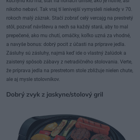
kuchyňu kto má, stáť na nohách dlhšie, ako je nutné, asi
nikoho nebaví. Tak vraj tí lenivejší vymysleli niekedy v 70.
rokoch malý zázrak. Stačí zobrať celý vercajg na prestretý
stôl, pozvať návštevu a nech sa každý stará, aby to mal
prepečené, ako mu chutí, omáčky, koľko uzná za vhodné,
a navyše bonus: dobrý pocit z účasti na príprave jedla.
Zásluhy sú zásluhy, najmä keď ide o vlastný žalúdok a
zaistený spôsob zábavy z netradičného stolovania. Verte,
že príprava jedla na prestretom stole zbližuje nielen chute,
ale aj mysle stolovníkov.
Dobrý zvyk z jaskyne/stolový gril