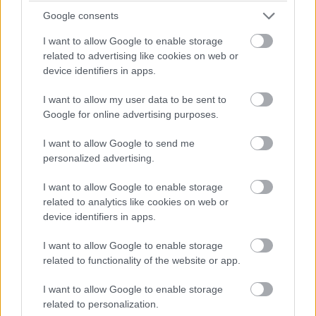
Príprava, po niekoľkominútovom rozohriatí prístroja, trvá
Google consents
od 15 do 30 minút – podľa druhu jedla. Naozajstní znalci
I want to allow Google to enable storage
vraj zapíjajú raclette nesladeným čiernym čajom alebo
related to advertising like cookies on web or
device identifiers in apps.
horkými likérmi. U nás sa asi skôr budeme pridržiavať
pastiersko-vinárskej tradície: suchého vína.
I want to allow my user data to be sent to
Google for online advertising purposes.
I want to allow Google to send me
Slovník varenia na prestretom stole
personalized advertising.
Set na fondue
I want to allow Google to enable storage
related to analytics like cookies on web or
device identifiers in apps.
Výber nádoby závisí od druhu jedla: liatinové a
antikorové sú vhodnejšie na mäsové fondue,
I want to allow Google to enable storage
keramické na syrové a sladké. K súprave patrí horák a
related to functionality of the website or app.
minimálne 6 vidličiek s drevenými alebo chrómovými
I want to allow Google to enable storage
rukoväťami, varič, často aj točňa s miskami. Niektorí
related to personalization.