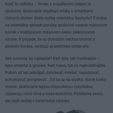
hosť, to vidlička – hrniec s rozpáleným olejom je
spoločný. Stolovanie dopĺňajú misky s omáčkami
rôznych druhov. Máte radšej orientálnu kuchyňu? Fondue
na orientálny spôsob ponúka spoločné varenie mäsových
kociek v bublajúcom mäsovom alebo zeleninovom
vývare. V prípade, že sa domácim nechce unúvať s
plnením horáka, existujú aj elektrické ohrievače.
Aké suroviny sú najlepšie? Keď syry, tak mastnejšie –
typu ementál a gruyere. Keď mäso, tak čo najkvalitnejšie.
Potom už len pokrájať, zohrievať, miešať, napichovať,
ochutnávať, ponalievať… Dá sa aj na sladko: rôzne kúsky
ovocia, obaľované teplou rozpustenou čokoládou,
vyplavujú nové vône a naše endorfíny. Potešenie samo,
ale opäť radšej v keramickej nádobe.