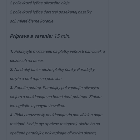
2 polievkové lyžice olivového oleja
2 polievkové lyžice čerstvej posekanej bazalky
soľ, mleté čierne korenie
Príprava a varenie:
15 min.
1.
Pokrájajte mozzarellu na plátky veľkosti panvičiek a
uložte ich na tanier.
2.
Na druhý tanier uložte plátky šunky. Paradajky
umyte a prekrojte na polovice.
3.
Zapnite prístroj. Paradajky pokvapkajte olivovým
olejom a poukladajte na hornú časť prístroja. Zľahka
ich ugrilujte a posypte bazalkou.
4.
Plátky mozzarelly poukladajte do panvičiek a dajte
roztápať. Keď je syr správne roztopený, uložte ho na
opečené paradajky, pokvapkajte olivovým olejom,