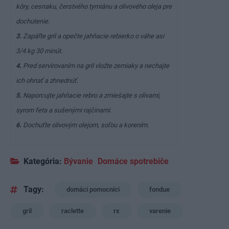
kôry, cesnaku, čerstvého tymiánu a olivového oleja pre
dochutenie.
3.
Zapáľte gril a opečte jahňacie rebierko o váhe asi
3/4 kg 30 minút.
4.
Pred servírovaním na gril vložte zemiaky a nechajte
ich ohriať a zhnednúť.
5.
Naporcujte jahňacie rebro a zmiešajte s olivami,
syrom feta a sušenými rajčinami.
6.
Dochuťte olivovým olejom, soľou a korením.
Kategória:
Bývanie
Domáce spotrebiče
Tagy:
domáci pomocníci
fondue
gril
raclette
rx
varenie