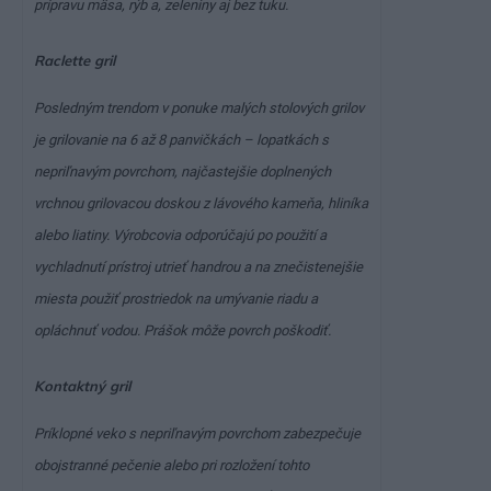
prípravu mäsa, rýb a, zeleniny aj bez tuku.
Raclette gril
Posledným trendom v ponuke malých stolových grilov
je grilovanie na 6 až 8 panvičkách – lopatkách s
nepriľnavým povrchom, najčastejšie doplnených
vrchnou grilovacou doskou z lávového kameňa, hliníka
alebo liatiny. Výrobcovia odporúčajú po použití a
vychladnutí prístroj utrieť handrou a na znečistenejšie
miesta použiť prostriedok na umývanie riadu a
opláchnuť vodou. Prášok môže povrch poškodiť.
Kontaktný gril
Príklopné veko s nepriľnavým povrchom zabezpečuje
obojstranné pečenie alebo pri rozložení tohto