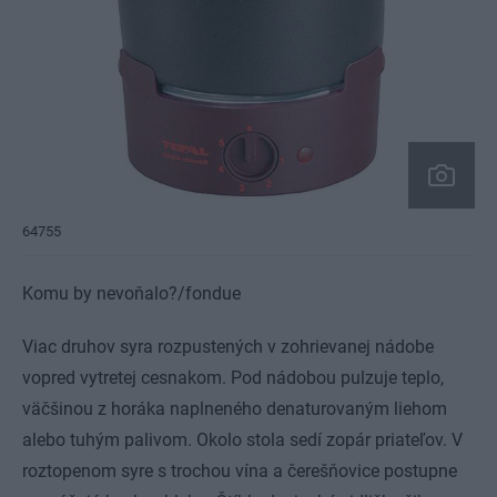
64755
Komu by nevoňalo?/fondue
Viac druhov syra rozpustených v zohrievanej nádobe
vopred vytretej cesnakom. Pod nádobou pulzuje teplo,
väčšinou z horáka naplneného denaturovaným liehom
alebo tuhým palivom. Okolo stola sedí zopár priateľov. V
roztopenom syre s trochou vína a čerešňovice postupne