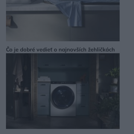
Čo je dobré vedieť o najnovších žehličkách