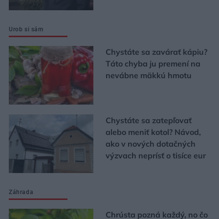
Urob si sám
Chystáte sa zavárať kápiu?
Táto chyba ju premení na
nevábne mäkkú hmotu
Chystáte sa zatepľovať
alebo meniť kotol? Návod,
ako v nových dotačných
výzvach neprísť o tisíce eur
Záhrada
Chrústa pozná každý, no čo