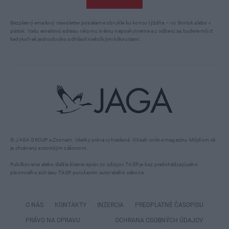
Bezplatný emailový newsletter posielame obvykle ku koncu týždňa – vo štvrtok alebo v
piatok. Vašu emailovú adresu nikomu inému neposkytneme a z odberu sa budete môcť
kedykoľvek jednoducho odhlásiť niekoľkými kliknutiami.
© JAGA GROUP a Zoznam. Všetky práva vyhradené. Obsah online magazínu Môjdom.sk
je chránený autorským zákonom.
Publikovanie alebo ďalšie šírenie správ zo zdrojov TASR je bez predchádzajúceho
písomného súhlasu TASR porušením autorského zákona.
O NÁS
KONTAKTY
INZERCIA
PREDPLATNÉ ČASOPISU
PRÁVO NA OPRAVU
OCHRANA OSOBNÝCH ÚDAJOV