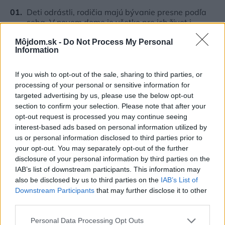
Deti odrástli, rodičia majú bývanie presne podľa
seba. V novom dome je všetko pre ich život i
návštevy vnúčat
Môjdom.sk -
Do Not Process My Personal
Information
K bytu ladili aj škáry v obklade. Majitelia zbúrali
stereotyp, bývanie vyzerá ako z filmov svojského
režiséra
If you wish to opt-out of the sale, sharing to third parties, or
processing of your personal or sensitive information for
Kedysi boli veľkým trendom, dnes sa im radšej
targeted advertising by us, please use the below opt-out
vyhnite. Týchto 7 vecí robí vašu obývačku
section to confirm your selection. Please note that after your
zastaralou
opt-out request is processed you may continue seeing
interest-based ads based on personal information utilized by
Žije pri lese, chová sliepky a uspáva ju rieka.
us or personal information disclosed to third parties prior to
Miestni remeselníci vytvorili bývanie, ktoré vyzerá
your opt-out. You may separately opt-out of the further
ako malý raj
disclosure of your personal information by third parties on the
IAB’s list of downstream participants. This information may
V dome v lese vyriešili známy problém. Dvaja
also be disclosed by us to third parties on the
IAB’s List of
majitelia v ňom majú dosť súkromia aj miesto pre
Downstream Participants
that may further disclose it to other
spoločný čas
third parties.
Please note that this website/app uses one or more Google
Personal Data Processing Opt Outs