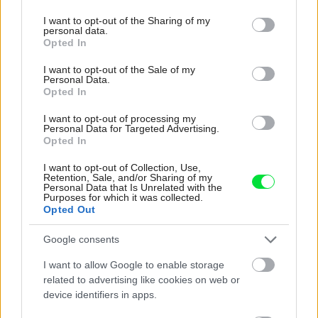
Najnovšie príspevky
services and may gather and store information including but
not limited to your visit or usage behaviour. You may click to
I want to opt-out of the Sharing of my
personal data.
grant or deny consent to Google and its third-party tags to
Opted In
Re: Takto sa rieši málo úložného miesta. V tomto byte
use your data for below specified purposes in below Google
stačil jeden prvok | Môjdom.sk
consent section.
I want to opt-out of the Sale of my
My napríklad labky utierame hneď pri dverách a doma pred dvere
Personal Data.
používame tyčový ETA Terier…
Opted In
Re: Takto sa rieši málo úložného miesta. V tomto byte
I want to opt-out of processing my
Personal Data for Targeted Advertising.
stačil jeden prvok | Môjdom.sk
Opted In
Dizajn je to nádherný, tá brezová preglejka a čisté línie vyzerajú super.
Ale vždy, keď…
I want to opt-out of Collection, Use,
Retention, Sale, and/or Sharing of my
Re: Toto je najväčší mýtus pri ošetrení dreva a môže vás
Personal Data that Is Unrelated with the
Purposes for which it was collected.
vyjsť draho. Ako ho ochrániť pred hnitím a škodcami?
Opted Out
clovek by cakal ze vysusene drahe drevo bolo predtym naparovane aby
sa zbavilo zarodkov skodcov...
Google consents
I want to allow Google to enable storage
related to advertising like cookies on web or
device identifiers in apps.