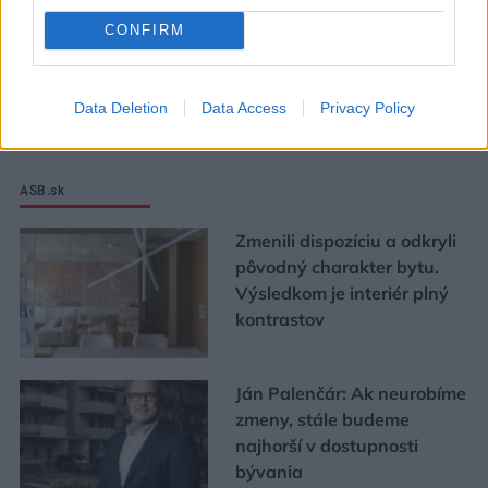
CONFIRM
Data Deletion
Data Access
Privacy Policy
Mohlo by vás zaujímať
ASB.sk
Zmenili dispozíciu a odkryli
pôvodný charakter bytu.
Výsledkom je interiér plný
kontrastov
Ján Palenčár: Ak neurobíme
zmeny, stále budeme
najhorší v dostupnosti
bývania