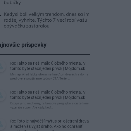
babičky
Kedysi boli veľkým trendom, dnes sa im
radšej vyhnite. Týchto 7 vecí robí vašu
obývačku zastaralou
jnovšie príspevky
Re: Takto sa rieši málo úložného miesta. V
tomto byte stačil jeden prvok | Môjdom.sk
My napríklad labky utierame hneď pri dverách a doma
pred dvere používame tyčový ETA Terier…
Re: Takto sa rieši málo úložného miesta. V
tomto byte stačil jeden prvok | Môjdom.sk
Dizajn je to nádherný, tá brezová preglejka a čisté línie
vyzerajú super. Ale vždy, keď…
Re: Toto je najväčší mýtus pri ošetrení dreva
a môže vás vyjsť draho. Ako ho ochrániť