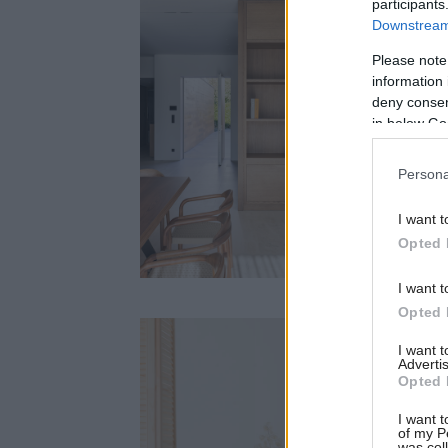
participants
Downstream 
Please note
information 
deny consent
in below Go
Persona
I want t
Opted 
I want t
Opted 
I want 
Advertis
Opted 
I want t
of my P
was col