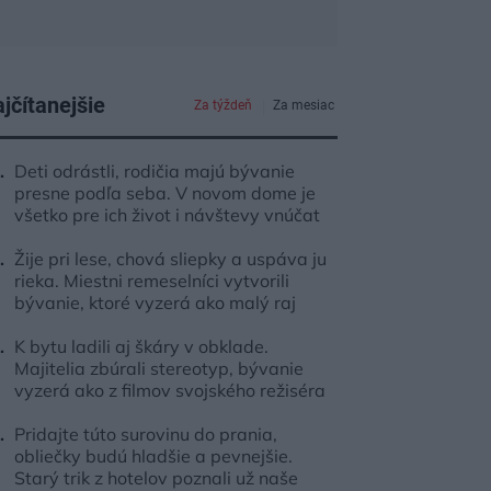
jčítanejšie
Za týždeň
Za mesiac
Deti odrástli, rodičia majú bývanie
presne podľa seba. V novom dome je
všetko pre ich život i návštevy vnúčat
Žije pri lese, chová sliepky a uspáva ju
rieka. Miestni remeselníci vytvorili
bývanie, ktoré vyzerá ako malý raj
K bytu ladili aj škáry v obklade.
Majitelia zbúrali stereotyp, bývanie
vyzerá ako z filmov svojského režiséra
Pridajte túto surovinu do prania,
obliečky budú hladšie a pevnejšie.
Starý trik z hotelov poznali už naše