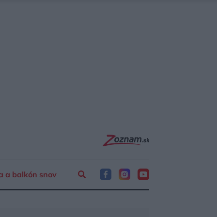
a a balkón snov