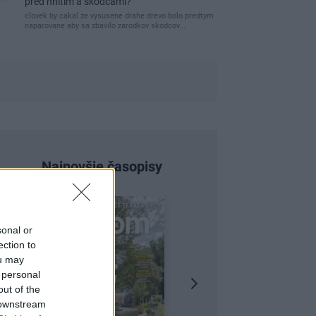
pred hnitím a škodcami?
clovek by cakal ze vysusene drahe drevo bolo predtym
naparovane aby sa zbavilo zarodkov skodcov...
Najnovšie časopisy
sonal or
ection to
ou may
 personal
out of the
 downstream