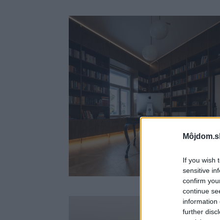
Môjdom.s
If you wish 
sensitive in
confirm you
continue se
information 
further disc