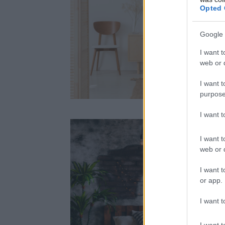
Opted 
Google 
I want t
web or d
I want t
purpose
I want 
I want t
web or d
I want t
or app.
I want t
I want t