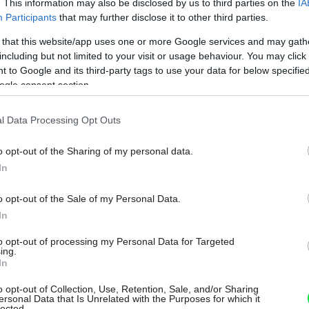
. This information may also be disclosed by us to third parties on the
IA
Participants
that may further disclose it to other third parties.
 that this website/app uses one or more Google services and may gath
including but not limited to your visit or usage behaviour. You may click 
 to Google and its third-party tags to use your data for below specifi
Môj dom Špeciál 02/2026
ogle consent section.
l Data Processing Opt Outs
o opt-out of the Sharing of my personal data.
In
o opt-out of the Sale of my Personal Data.
In
to opt-out of processing my Personal Data for Targeted
ing.
In
o opt-out of Collection, Use, Retention, Sale, and/or Sharing
ersonal Data that Is Unrelated with the Purposes for which it
lected.