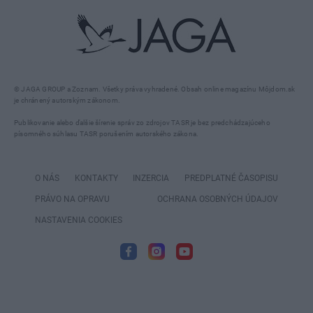
© JAGA GROUP a Zoznam. Všetky práva vyhradené. Obsah online magazínu Môjdom.sk
je chránený autorským zákonom.
Publikovanie alebo ďalšie šírenie správ zo zdrojov TASR je bez predchádzajúceho
písomného súhlasu TASR porušením autorského zákona.
O NÁS
KONTAKTY
INZERCIA
PREDPLATNÉ ČASOPISU
PRÁVO NA OPRAVU
OCHRANA OSOBNÝCH ÚDAJOV
NASTAVENIA COOKIES