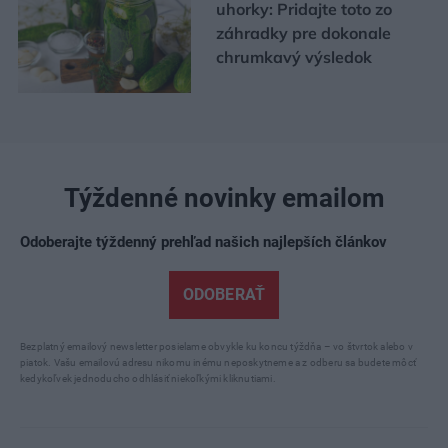
uhorky: Pridajte toto zo
záhradky pre dokonale
chrumkavý výsledok
Týždenné novinky emailom
Odoberajte týždenný prehľad našich najlepších článkov
ODOBERAŤ
Bezplatný emailový newsletter posielame obvykle ku koncu týždňa – vo štvrtok alebo v
piatok. Vašu emailovú adresu nikomu inému neposkytneme a z odberu sa budete môcť
kedykoľvek jednoducho odhlásiť niekoľkými kliknutiami.