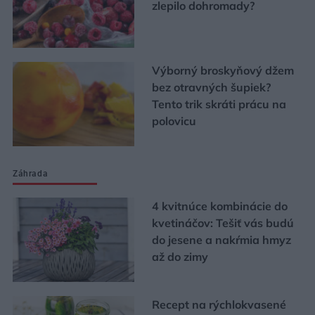
zlepilo dohromady?
Výborný broskyňový džem
bez otravných šupiek?
Tento trik skráti prácu na
polovicu
Záhrada
4 kvitnúce kombinácie do
kvetináčov: Tešiť vás budú
do jesene a nakŕmia hmyz
až do zimy
Recept na rýchlokvasené