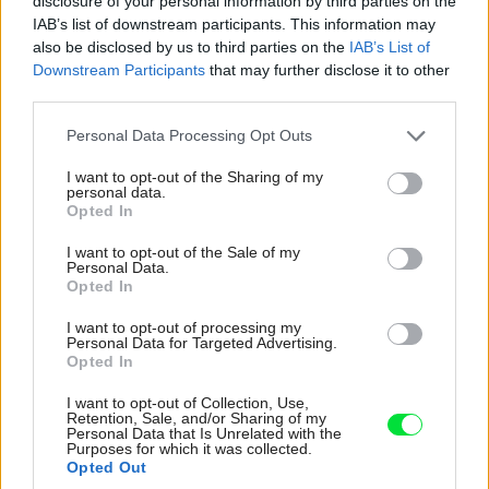
disclosure of your personal information by third parties on the
Masívny stôl a lavice pod mohutnou korunou stromu
IAB’s list of downstream participants. This information may
nechýbala v žiadnej záhrade. Poobede tam panoval tieň a
also be disclosed by us to third parties on the
IAB’s List of
Downstream Participants
that may further disclose it to other
príjemný chlad, ideálne miesto na obed, rozhovory aj
third parties.
krájanie zeleniny na zaváranie. Tu sa zabávalo, pracovalo
Please note that this website/app uses one or more Google
Personal Data Processing Opt Outs
a vzájomne spájalo. Lístie šumelo vo vetre, muchy
services and may gather and store information including but
bzučali a na stole nikdy nechýbal džbán vody s domácim
not limited to your visit or usage behaviour. You may click to
I want to opt-out of the Sharing of my
personal data.
sirupom a doma pečené koláče.
grant or deny consent to Google and its third-party tags to
Opted In
use your data for below specified purposes in below Google
consent section.
I want to opt-out of the Sale of my
Personal Data.
Opted In
I want to opt-out of processing my
Personal Data for Targeted Advertising.
Opted In
I want to opt-out of Collection, Use,
Retention, Sale, and/or Sharing of my
Personal Data that Is Unrelated with the
Purposes for which it was collected.
Opted Out