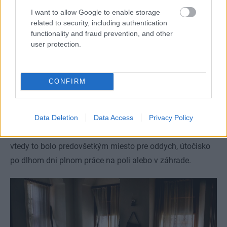
mi ich patina. Mám doma aj
I want to allow Google to enable storage
dedičstvo po prababičke, vraví
related to security, including authentication
majiteľka útulného domu v štýle
functionality and fraud prevention, and other
starých mám
user protection.
Spalo sa pod ťažkými perinami z peria a posteľ bola
CONFIRM
zvyčajne vysoká, mäkká a poriadne navrstvená. Steny
spální často zdobili jednoduché obrazy svätcov, vyšívané
texty alebo rodinné fotografie v drevených rámikoch.
Data Deletion
Data Access
Privacy Policy
Dnes by taká izba pôsobila starosvetsky či rustikálne, ale
vtedy to bolo predovšetkým miesto pre oddych, útočisko
po dlhom dni plnom práce na poli alebo v záhrade.