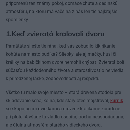
pripomenú ten známy pokoj, domáce chute a dedinskú
atmosféru, na ktorú má väčšina z nás len tie najkrajšie
spomienky.
1.Keď zvieratá kraľovali dvoru
Pamätáte si ešte tie rána, keď vás zobudilo kikiríkanie
kohúta namiesto budíka? Sliepky, ale aj mačky, husi či
králiky na babičkinom dvore nemohli chýbať. Zvieratá boli
súčasťou každodenného života a starostlivosť o ne viedla
k prirodzenej láske, zodpovednosti aj rešpektu.
Všetko tu malo svoje miesto – stará drevená stodola pre
skladovanie sena, kôlňa, kde starý otec majstroval,
kurník
so škrípajúcimi dvierkami a drevené králikárne zoradené
pri plote. A všade tu vládla osobitá, trochu neusporiadaná,
ale útulná atmosféra starého vidieckeho dvora.