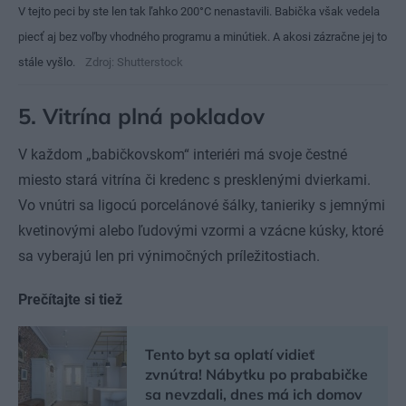
V tejto peci by ste len tak ľahko 200°C nenastavili. Babička však vedela
piecť aj bez voľby vhodného programu a minútiek. A akosi zázračne jej to
stále vyšlo.
Zdroj: Shutterstock
5. Vitrína plná pokladov
V každom „babičkovskom“ interiéri má svoje čestné
miesto stará vitrína či kredenc s presklenými dvierkami.
Vo vnútri sa ligocú porcelánové šálky, tanieriky s jemnými
kvetinovými alebo ľudovými vzormi a vzácne kúsky, ktoré
sa vyberajú len pri výnimočných príležitostiach.
Prečítajte si tiež
Tento byt sa oplatí vidieť
zvnútra! Nábytku po prababičke
sa nevzdali, dnes má ich domov