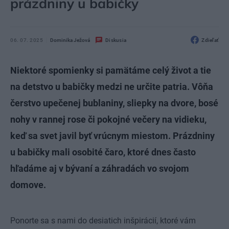
prázdniny u babičky
06. 07. 2025
Dominika Ježová
Diskusia
Zdieľať
Niektoré spomienky si pamätáme celý život a tie
na detstvo u babičky medzi ne určite patria. Vôňa
čerstvo upečenej bublaniny, sliepky na dvore, bosé
nohy v rannej rose či pokojné večery na vidieku,
keď sa svet javil byť vrúcnym miestom. Prázdniny
u babičky mali osobité čaro, ktoré dnes často
hľadáme aj v bývaní a záhradách vo svojom
domove.
Ponorte sa s nami do desiatich inšpirácií, ktoré vám