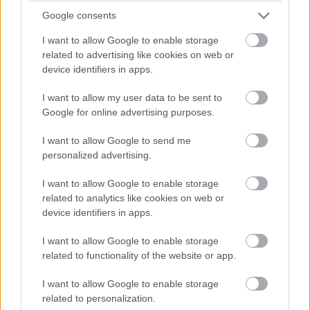
Google consents
I want to allow Google to enable storage
Aj vy máte pocit, že vonku pod korunami stromov chutí aj čistá voda
related to advertising like cookies on web or
o niečo lepšie ako vo vnútri?
Zdroj: Shutterstock
device identifiers in apps.
I want to allow my user data to be sent to
10. Letné večery za zvukov
Google for online advertising purposes.
cvrlikania
I want to allow Google to send me
Keď slnko zapadlo, na stôl sa položil lampáš alebo
personalized advertising.
obyčajná sviečka v pohári. Sedelo sa vonku na lavici,
I want to allow Google to enable storage
počúvalo cvrlikanie cikád. Babička si vyšívala posledné
related to analytics like cookies on web or
stehy pri teplom svetle, kým dedko obchádzal statok a
device identifiers in apps.
kontroloval, či je všetko v poriadku.
I want to allow Google to enable storage
related to functionality of the website or app.
Prečítajte si tiež
I want to allow Google to enable storage
related to personalization.
Staré veci neprerábam, páči sa