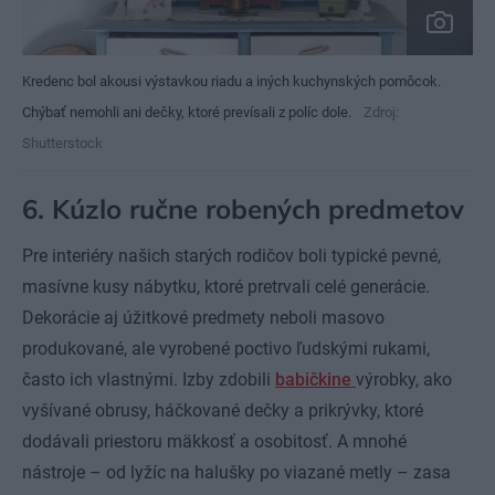
Kredenc bol akousi výstavkou riadu a iných kuchynských pomôcok.
Chýbať nemohli ani dečky, ktoré prevísali z políc dole.
Zdroj:
Shutterstock
6. Kúzlo ručne robených predmetov
Pre interiéry našich starých rodičov boli typické pevné,
masívne kusy nábytku, ktoré pretrvali celé generácie.
Dekorácie aj úžitkové predmety neboli masovo
produkované, ale vyrobené poctivo ľudskými rukami,
často ich vlastnými. Izby zdobili
babičkine
výrobky, ako
vyšívané obrusy, háčkované dečky a prikrývky, ktoré
dodávali priestoru mäkkosť a osobitosť. A mnohé
nástroje – od lyžíc na halušky po viazané metly – zasa