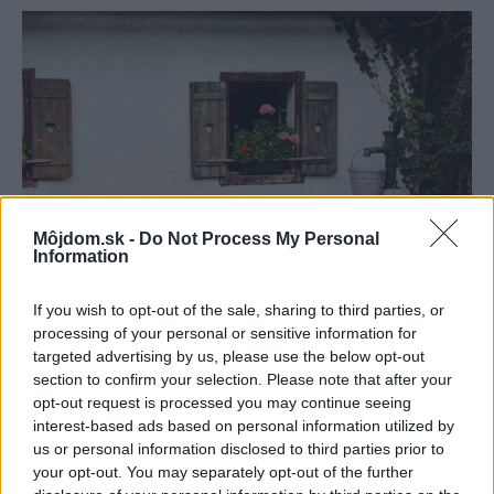
Môjdom.sk -
Do Not Process My Personal
Information
If you wish to opt-out of the sale, sharing to third parties, or
processing of your personal or sensitive information for
Na jednoduchej lavičke pred domom sedávali mnohé babičky každý deň.
targeted advertising by us, please use the below opt-out
Porozprávali sa so susedmi, nalúpali fazuľu a užívali si čerstvý vzduch.
section to confirm your selection. Please note that after your
Zdroj: iStock
opt-out request is processed you may continue seeing
interest-based ads based on personal information utilized by
us or personal information disclosed to third parties prior to
9. Miesto pre spoločné chvíle
your opt-out. You may separately opt-out of the further