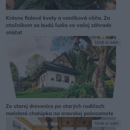
Krásne fialové kvety a vanilková vôňa. Za
otočníkom sa budú ľudia vo vašej záhrade
otáčať
Urob si sám
Zo starej drevenice po starých rodičoch
malebná chalúpka na oravskej polosamote
Urob si sám