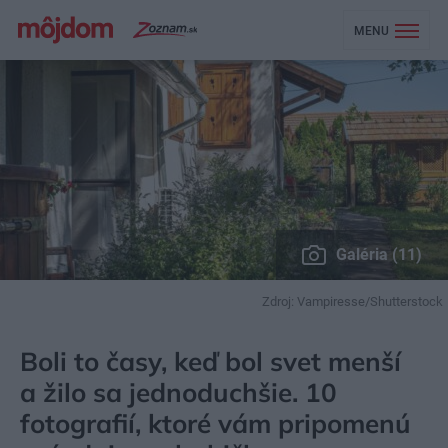
MENU
Galéria (11)
Zdroj: Vampiresse/Shutterstock
MÔJDOM
BÝVANIE
RELAX
Boli to časy, keď bol svet menší
a žilo sa jednoduchšie. 10
fotografií, ktoré vám pripomenú