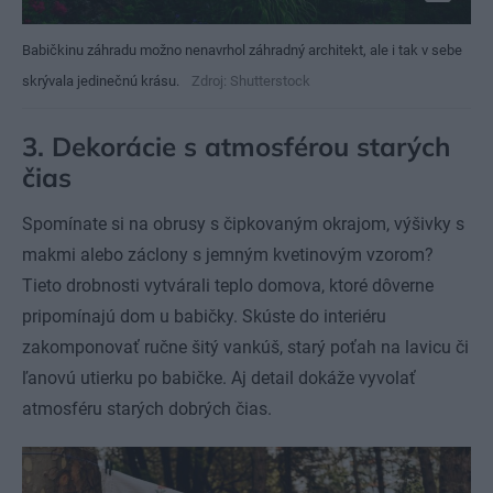
Babičkinu záhradu možno nenavrhol záhradný architekt, ale i tak v sebe
skrývala jedinečnú krásu.
Zdroj: Shutterstock
3. Dekorácie s atmosférou starých
čias
Spomínate si na obrusy s čipkovaným okrajom, výšivky s
makmi alebo záclony s jemným kvetinovým vzorom?
Tieto drobnosti vytvárali teplo domova, ktoré dôverne
pripomínajú dom u babičky. Skúste do interiéru
zakomponovať ručne šitý vankúš, starý poťah na lavicu či
ľanovú utierku po babičke. Aj detail dokáže vyvolať
atmosféru starých dobrých čias.