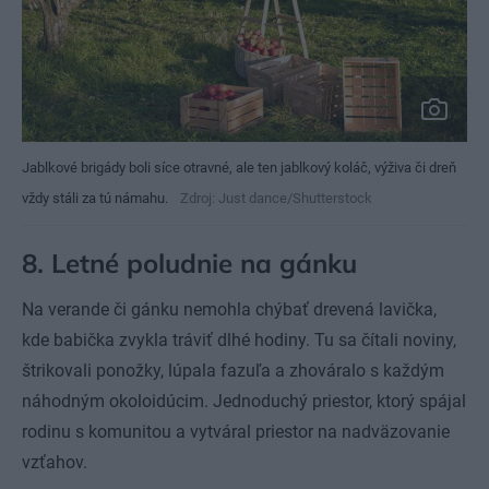
Jablkové brigády boli síce otravné, ale ten jablkový koláč, výživa či dreň
vždy stáli za tú námahu.
Zdroj: Just dance/Shutterstock
8. Letné poludnie na gánku
Na verande či gánku nemohla chýbať drevená lavička,
kde babička zvykla tráviť dlhé hodiny. Tu sa čítali noviny,
štrikovali ponožky, lúpala fazuľa a zhováralo s každým
náhodným okoloidúcim. Jednoduchý priestor, ktorý spájal
rodinu s komunitou a vytváral priestor na nadväzovanie
vzťahov.