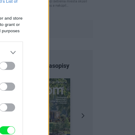
B’s List of
Ja som pred časom v rámci šetrenia miesta skúsil
využiť priestor pod posteľou a nakúpil…
er and store
to grant or
ed purposes
Najnovšie časopisy