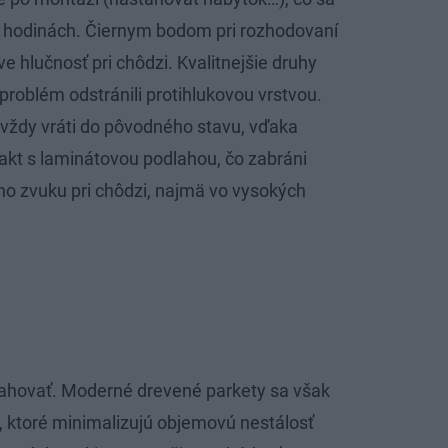
4 hodinách. Čiernym bodom pri rozhodovaní
e hlučnosť pri chôdzi. Kvalitnejšie druhy
problém odstránili protihlukovou vrstvou.
ní vždy vráti do pôvodného stavu, vďaka
akt s laminátovou podlahou, čo zabráni
o zvuku pri chôdzi, najmä vo vysokých
ťahovať. Moderné drevené parkety sa však
v, ktoré minimalizujú objemovú nestálosť