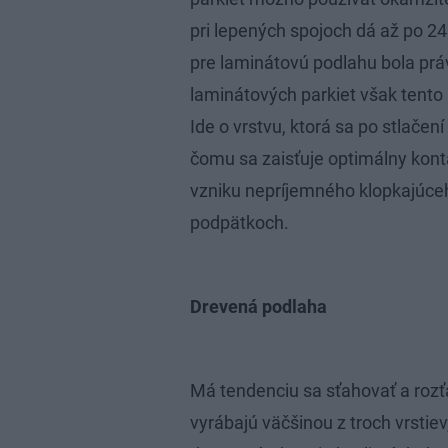
pri lepených spojoch dá až po 2
pre laminátovú podlahu bola práv
laminátových parkiet však tento 
Ide o vrstvu, ktorá sa po stlače
čomu sa zaisťuje optimálny kont
vzniku nepríjemného klopkajúceh
podpätkoch.
Drevená podlaha
Má tendenciu sa sťahovať a roz
vyrábajú väčšinou z troch vrstie