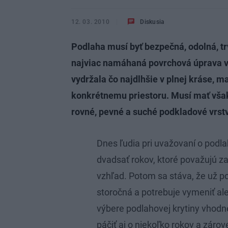
12. 03. 2010
Diskusia
Podlaha musí byť bezpečná, odolná, trv
najviac namáhaná povrchová úprava v
vydržala čo najdlhšie v plnej kráse, m
konkrétnemu priestoru. Musí mať však
rovné, pevné a suché podkladové vrstv
Dnes ľudia pri uvažovaní o podla
dvadsať rokov, ktoré považujú za
vzhľad. Potom sa stáva, že už p
storočná a potrebuje vymeniť ale
výbere podlahovej krytiny vhodn
páčiť aj o niekoľko rokov a zárove