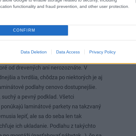
cation functionality and fraud prevention, and other user protection.
CONFIRM
Data Deletion
Data Access
Privacy Policy
toré od drevených ani nerozoznáte. V
nejšia a tvrdšia, chôdza po niektorých je aj
 laminátové podlahy cenovo dostupnejšie.
, suchý a pevný podklad. Všetci
 ponúkajú laminátové parkety na takzvaný
usia lepiť, ale sa do seba len tak
chľuje ich ukladanie. Podlahu z takýchto
e po montáži (nasťahovať nábytok…), čo sa