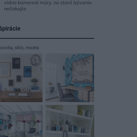
vidno kamenné múry, no staré bývanie
nečakajte
špirácie
acovňa
,
sklo
,
modrá