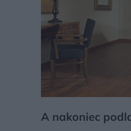
MÔJDOM
STAVBA A REKONŠTRUKCIA
PODLA
A nakoniec podla