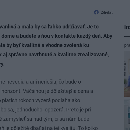
Zdieľať
In
anlivá a mala by sa ľahko udržiavať. Je to
 dome a budete s ňou v kontakte každý deň. Aby
ala by byť kvalitná a vhodne zvolená ku
pr
 aj správne navrhnuté a kvalitne zrealizované,
y.
he nevedia a ani neriešia, čo bude o
 horizont. Väčšinou je dôležitejšia cena a
o piatich rokoch vyzerá podlaha ako
bo sa, jednoducho, opozerá. Preto je pri
é zamyslieť sa nad tým, či sa nám bude
ň je dôležité dbať aj na jej kvalitu. To koľko