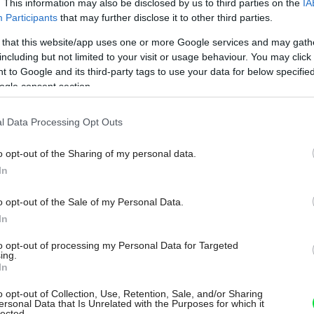
. This information may also be disclosed by us to third parties on the
IA
zhotovujú suchým spôsobom (montážou
Participants
that may further disclose it to other third parties.
zo sadrovlákna, drevotriesky,
 that this website/app uses one or more Google services and may gath
including but not limited to your visit or usage behaviour. You may click 
 to Google and its third-party tags to use your data for below specifi
ogle consent section.
l Data Processing Opt Outs
o opt-out of the Sharing of my personal data.
In
o opt-out of the Sale of my Personal Data.
In
to opt-out of processing my Personal Data for Targeted
ing.
In
o opt-out of Collection, Use, Retention, Sale, and/or Sharing
ersonal Data that Is Unrelated with the Purposes for which it
lected.