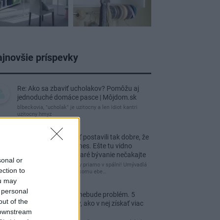
jnovšie príspevky
Re: Ako sa zbaviť ucholakov? Pomôžu aj
jednoduché domáce pasce | Môjdom.sk
blbeckovia, "ucholak" je uzitocny a len idiot kantri
uzitocny hmyz
Re: Vidiecku usadlosť postavili tak dobre, že
domáceho chráni i dnes. Ešte tu vidno
kamenné múry, no staré bývanie nečakajte
sonal or
čakám kedy budú wc misy priamo v spálni! Umývadlá
ection to
už sú štandardom! Tu niekomu ebe…
ou may
 personal
Re: Tesná spálňa už nebude problém. 5
out of the
praktických nápadov, ako v nej získať viac
 downstream
úložného miesta