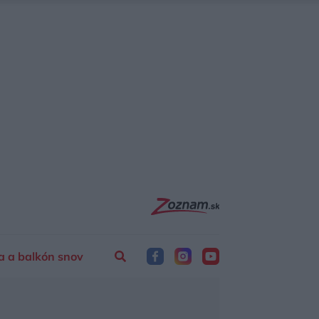
a a balkón snov