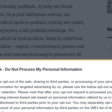
od kvality podkladu. Aj keby ste chceli
to, čo je pod nášľapnou vrstvou, asi
lili tú správnu podlahu, mali by ste vedieť,
Na
 krytiny a aký podklad potrebuje. Pri
udnúť na hydroizoláciu. Mala by oddeľovať
zolácie – najmä v miestnostiach priamo nad
la mať nad nevykurovaným priestorom 80
kcii nad exteriérom 100 až 150 mm, pričom
k -
Do Not Process My Personal Information
 tepelná izolácia minimálne 50 mm a nad
100 mm, podľa hĺbky zapustenia
to opt-out of the sale, sharing to third parties, or processing of your per
tepelnú izoláciu sa ukladá roznášacia
formation for targeted advertising by us, please use the below opt-out s
r selection. Please note that after your opt-out request is processed y
ť ju a rovnomerne rozložiť zaťaženie.
eing interest-based ads based on personal information utilized by us or
ráve podľa roznášacej vrstvy delia na
disclosed to third parties prior to your opt-out. You may separately opt-
losure of your personal information by third parties on the IAB’s list of
sa robia mokrým procesom (roznášacia