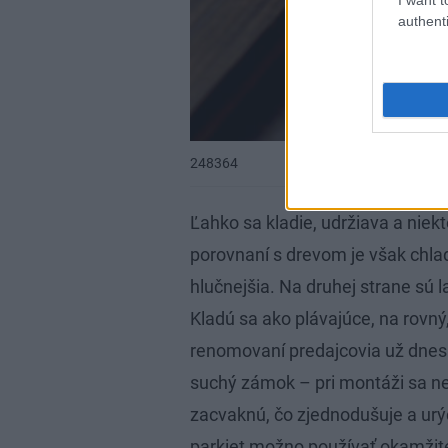
authenti
248364
Ľahko sa kladie, udržiava a niek
porovnaní s drevom je však chlad
hlučnejšia. Na druhej strane sú
Kladú sa ako plávajúce, na rovný
renomovaní predajcovia už dnes
suchý zámok – pri montáži sa nem
zacvaknú, čo zjednodušuje a urý
parkiet možno používať okamžit