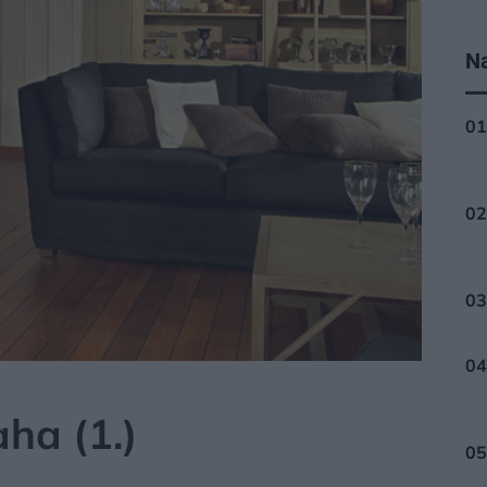
Na
HA, DLAŽBA
ha (1.)