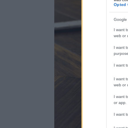
Opted 
Google 
I want t
web or d
I want t
purpose
I want 
I want t
web or d
I want t
or app.
I want t
I want t