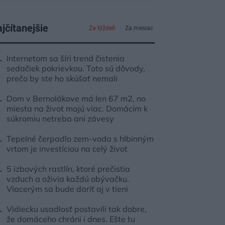
jčítanejšie
Za týždeň
Za mesiac
Internetom sa šíri trend čistenia
sedačiek pokrievkou. Toto sú dôvody,
prečo by ste ho skúšať nemali
Dom v Bernolákove má len 67 m2, no
miesta na život majú viac. Domácim k
súkromiu netreba ani závesy
Tepelné čerpadlo zem-voda s hlbinným
vrtom je investíciou na celý život
5 izbových rastlín, ktoré prečistia
vzduch a oživia každú obývačku.
Viacerým sa bude dariť aj v tieni
Vidiecku usadlosť postavili tak dobre,
že domáceho chráni i dnes. Ešte tu