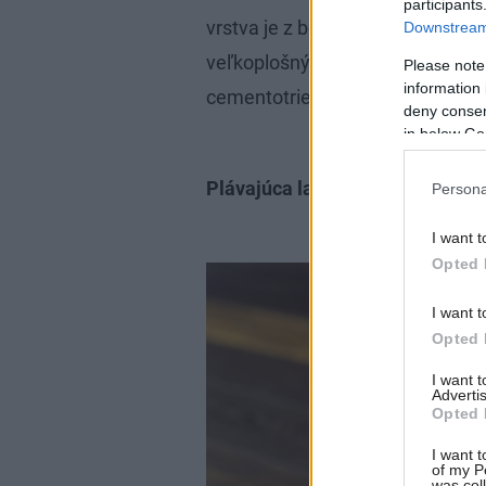
participants
vrstva je z betónu), ľahké sa 
Downstream 
veľkoplošných dosiek, napríklad 
Please note
information 
cementotriesky a podobne).{R1}
deny consent
in below Go
Plávajúca laminátová podlaha
Persona
I want t
Opted 
I want t
Opted 
I want 
Advertis
Opted 
I want t
of my P
was col