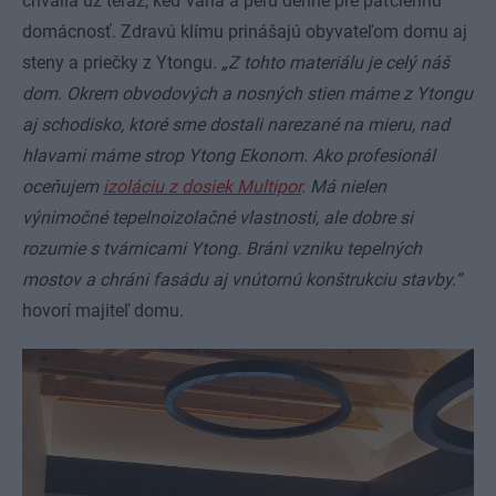
chvália už teraz, keď varia a perú denne pre päťčlennú
domácnosť.
Zdravú klímu prinášajú obyvateľom domu aj
steny a priečky z
Ytongu
.
„Z tohto materiálu je celý náš
dom. Okrem obvodových a nosných stien máme z Ytongu
aj schodisko, ktoré sme dostali narezané na mieru, nad
hlavami máme strop
Ytong Ekonom
. Ako profesionál
oceňujem
izoláciu z dosiek Multipor
. Má nielen
výnimočné tepelnoizolačné vlastnosti, ale dobre si
rozumie s tvárnicami Ytong. Bráni vzniku tepelných
mostov a chráni fasádu aj vnútornú konštrukciu stavby.“
hovorí majiteľ domu.