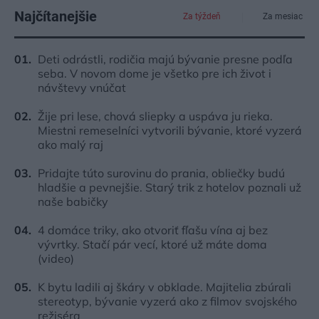
Najčítanejšie
Za týždeň
Za mesiac
Deti odrástli, rodičia majú bývanie presne podľa
seba. V novom dome je všetko pre ich život i
návštevy vnúčat
Žije pri lese, chová sliepky a uspáva ju rieka.
Miestni remeselníci vytvorili bývanie, ktoré vyzerá
ako malý raj
Pridajte túto surovinu do prania, obliečky budú
hladšie a pevnejšie. Starý trik z hotelov poznali už
naše babičky
4 domáce triky, ako otvoriť fľašu vína aj bez
vývrtky. Stačí pár vecí, ktoré už máte doma
(video)
K bytu ladili aj škáry v obklade. Majitelia zbúrali
stereotyp, bývanie vyzerá ako z filmov svojského
režiséra