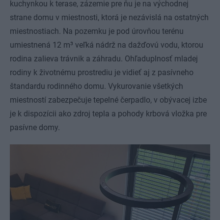
kuchynkou k terase, zázemie pre ňu je na východnej
strane domu v miestnosti, ktorá je nezávislá na ostatných
miestnostiach. Na pozemku je pod úrovňou terénu
umiestnená 12 m³
veľká nádrž na dažďovú vodu, ktorou
rodina zalieva trávnik a záhradu. Ohľaduplnosť mladej
rodiny k životnému prostrediu je vidieť aj z pasívneho
štandardu rodinného domu. Vykurovanie všetkých
miestností zabezpečuje tepelné čerpadlo, v obývacej izbe
je k dispozícii ako zdroj tepla a pohody krbová vložka pre
pasívne domy.