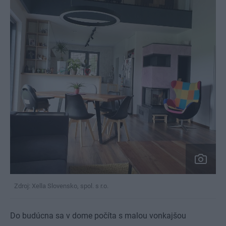
Zdroj: Xella Slovensko, spol. s r.o.
Do budúcna sa v dome počíta s malou vonkajšou