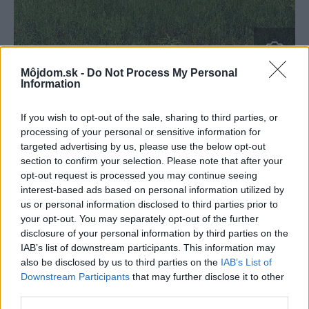
Môjdom.sk -
Do Not Process My Personal
Information
Zdroj: Xella Slovensko, spol. s r.o.
If you wish to opt-out of the sale, sharing to third parties, or
V
yvážená koncepcia domu je veľkou devízou „rodinného
processing of your personal or sensitive information for
domu medzi jahodami v Kanaši.“ Inšpiratívne je spojenie
targeted advertising by us, please use the below opt-out
section to confirm your selection. Please note that after your
kvalitnej architektúry, rešpektu k okolitej zástavbe,
opt-out request is processed you may continue seeing
dispozičného riešenia interiéru, prevádzkových nákladov,
interest-based ads based on personal information utilized by
funkčnosti, ekológie a veľkého dôrazu na kvalitne
us or personal information disclosed to third parties prior to
your opt-out. You may separately opt-out of the further
urobené, premyslené a vyriešené detaily. Rodina je v dome
disclosure of your personal information by third parties on the
veľmi spokojná. Chlapci tu majú zázemie pre školu
IAB’s list of downstream participants. This information may
i odpočinok, čo je veľmi cenné zvlášť v dobe
also be disclosed by us to third parties on the
IAB’s List of
Downstream Participants
that may further disclose it to other
koronavírusovej pandémie.
third parties.