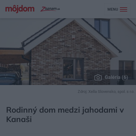
MENU
Galéria (6)
Zdroj: Xella Slovensko, spol. s r.o.
MÔJDOM
STAVBA A REKONŠTRUKCIA
Rodinný dom medzi jahodami v
Kanaši