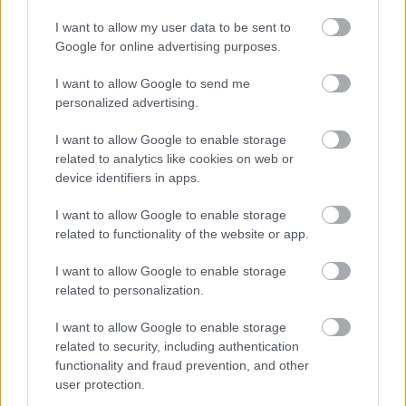
I want to allow my user data to be sent to
Google for online advertising purposes.
I want to allow Google to send me
7
personalized advertising.
I want to allow Google to enable storage
related to analytics like cookies on web or
Zdroj: PR Xella Slovensko, spol. s r.o.
device identifiers in apps.
Kategória:
Stavba a rekonštrukcia
I want to allow Google to enable storage
related to functionality of the website or app.
Tagy:
fotovoltické panely
pórobetón
I want to allow Google to enable storage
related to personalization.
rodinný dom
stavba domu
I want to allow Google to enable storage
tepelnoizolačné materiály
related to security, including authentication
functionality and fraud prevention, and other
user protection.