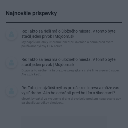
Najnovšie príspevky
Re: Takto sa rieši málo úložného miesta. V tomto byte
stačil jeden prvok | Môjdom.sk
My napríklad labky utierame hneď pri dverách a doma pred dvere
používame tyčový ETA Terier…
Re: Takto sa rieši málo úložného miesta. V tomto byte
stačil jeden prvok | Môjdom.sk
Dizajn je to nádherný, tá brezová preglejka a čisté línie vyzerajú super.
Ale vždy, keď…
Re: Toto je najväčší mýtus pri ošetrení dreva a môže vás
vyjsť draho. Ako ho ochrániť pred hnitím a škodcami?
clovek by cakal ze vysusene drahe drevo bolo predtym naparovane aby
sa zbavilo zarodkov skodcov...