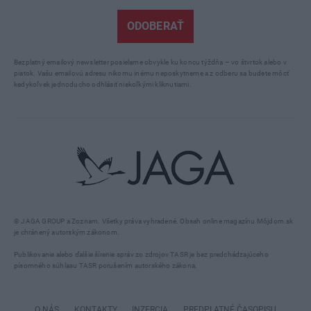
ODOBERAŤ
Bezplatný emailový newsletter posielame obvykle ku koncu týždňa – vo štvrtok alebo v
piatok. Vašu emailovú adresu nikomu inému neposkytneme a z odberu sa budete môcť
kedykoľvek jednoducho odhlásiť niekoľkými kliknutiami.
© JAGA GROUP a Zoznam. Všetky práva vyhradené. Obsah online magazínu Môjdom.sk
je chránený autorským zákonom.
Publikovanie alebo ďalšie šírenie správ zo zdrojov TASR je bez predchádzajúceho
písomného súhlasu TASR porušením autorského zákona.
O NÁS
KONTAKTY
INZERCIA
PREDPLATNÉ ČASOPISU