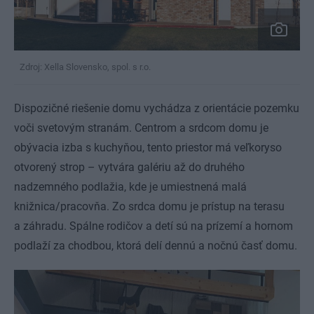
Zdroj: Xella Slovensko, spol. s r.o.
Dispozičné riešenie domu vychádza z orientácie pozemku
voči svetovým stranám. Centrom a srdcom domu je
obývacia izba s kuchyňou, tento priestor má veľkoryso
otvorený strop – vytvára galériu až do druhého
nadzemného podlažia, kde je umiestnená malá
knižnica/pracovňa. Zo srdca domu je prístup na terasu
a záhradu. Spálne rodičov a detí sú na prízemí a hornom
podlaží za chodbou, ktorá delí dennú a nočnú časť domu.