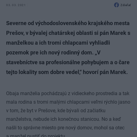
03. 03. 2021
Zdieľať
Severne od východoslovenského krajského mesta
Prešov, v bývalej chatárskej oblasti si pán Marek s
manželkou a ich tromi chlapcami vyhliadli
pozemok pre ich nový rodinný dom. „V
stavebníctve sa profesionálne pohybujem a o čare
tejto lokality som dobre vedel,“ hovorí pán Marek.
Obaja manželia pochádzajú z vidieckeho prostredia a tak
mala rodina s tromi malými chlapcami veľmi rýchlo jasno
v tom, že byt v Prešove, kde bývali od začiatku
manželstva, nebude ich konečnou stanicou. No a keď
našli to správne miesto pre nový domov, mohol sa otec
a manžel pustiť do projektu.