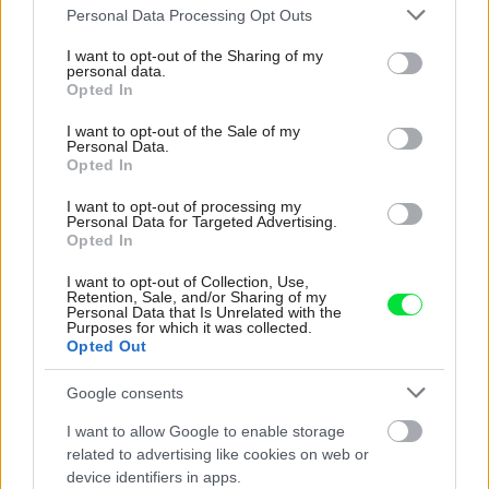
Please note that this website/app uses one or more Google
Personal Data Processing Opt Outs
services and may gather and store information including but
not limited to your visit or usage behaviour. You may click to
I want to opt-out of the Sharing of my
personal data.
grant or deny consent to Google and its third-party tags to
Opted In
use your data for below specified purposes in below Google
consent section.
I want to opt-out of the Sale of my
Personal Data.
Opted In
I want to opt-out of processing my
Personal Data for Targeted Advertising.
Opted In
I want to opt-out of Collection, Use,
Retention, Sale, and/or Sharing of my
Personal Data that Is Unrelated with the
Purposes for which it was collected.
Opted Out
Google consents
I want to allow Google to enable storage
related to advertising like cookies on web or
device identifiers in apps.