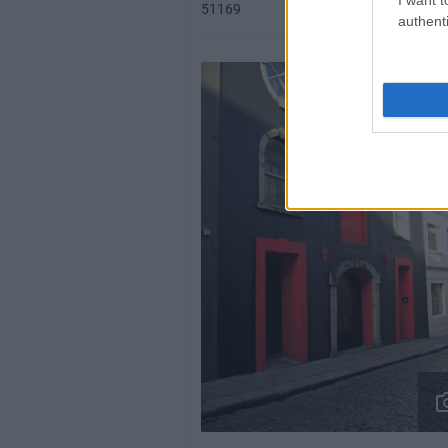
51169
authenti