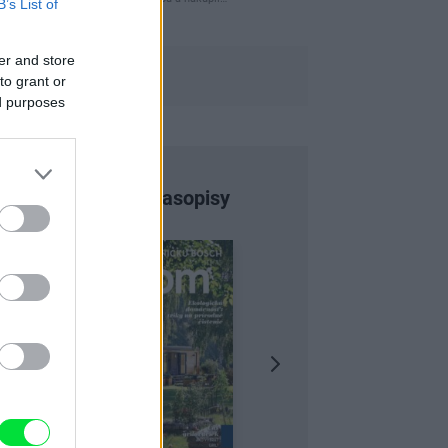
B’s List of
er and store
to grant or
ed purposes
Najnovšie časopisy