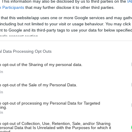
. This information may also be disclosed by us to third parties on the
IA
Participants
that may further disclose it to other third parties.
 that this website/app uses one or more Google services and may gath
including but not limited to your visit or usage behaviour. You may click 
 to Google and its third-party tags to use your data for below specifi
ogle consent section.
l Data Processing Opt Outs
o opt-out of the Sharing of my personal data.
In
o opt-out of the Sale of my Personal Data.
In
to opt-out of processing my Personal Data for Targeted
ing.
In
o opt-out of Collection, Use, Retention, Sale, and/or Sharing
ersonal Data that Is Unrelated with the Purposes for which it
lected.