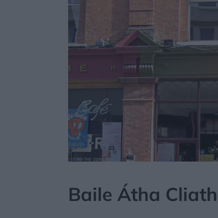
MÔJDOM
ŠTÝL
DIZAJN
Baile Átha Cliath