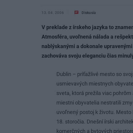
13. 04. 2006
Diskusia
V preklade z írskeho jazyka to znamen
Atmosféra, uvoľnená nálada a rešpekt
nablýskanými a dokonale upravenými
zachováva svoju eleganciu čias minul
Dublin – príťažlivé mesto so svo
usmievavých miestnych obyvateľo
sveta, ktorá prežila viac pohrôm 
miestni obyvatelia nestratili zmy
uvoľnený postoj k životu. Mesto
18. storočia. Dnešní írski archit
komerčných a bytových priestoro