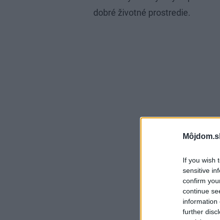
dobré životné prostredie.
Môjdom.s
If you wish 
sensitive in
confirm you
continue se
information 
further disc