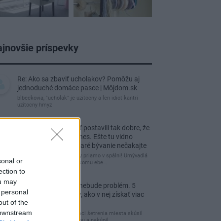
jnovšie príspevky
Re: Ako sa zbaviť ucholakov? Pomôžu aj
jednoduché domáce pasce | Môjdom.sk
blbeckovia, "ucholak" je uzitocny a len idiot kantri
uzitocny hmyz
Re: Vidiecku usadlosť postavili tak dobre, že
domáceho chráni i dnes. Ešte tu vidno
kamenné múry, no staré bývanie nečakajte
čakám kedy budú wc misy priamo v spálni! Umývadlá
sonal or
už sú štandardom! Tu niekomu ebe…
ection to
ou may
Re: Tesná spálňa už nebude problém. 5
 personal
praktických nápadov, ako v nej získať viac
out of the
úložného miesta
 downstream
Ja som pred časom v rámci šetrenia miesta skúsil
využiť priestor pod posteľou a nakúpil…