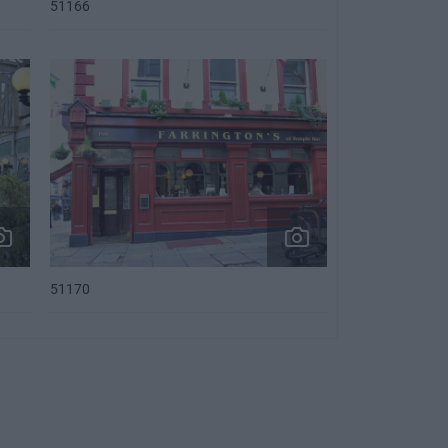
51166
51170