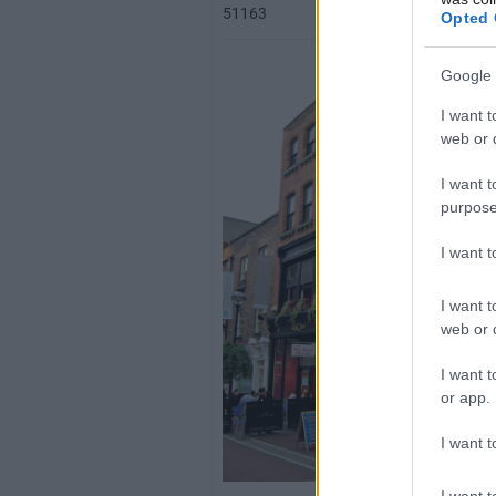
51163
Opted 
Google 
I want t
web or d
I want t
purpose
I want 
I want t
web or d
I want t
or app.
I want t
I want t