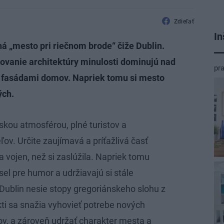
Zdieľať
In
á „mesto pri riečnom brode“ čiže Dublin.
ovanie architektúry minulosti dominujú nad
pr
 fasádami domov. Napriek tomu si mesto
ých.
jskou atmosférou, plné turistov a
v. Určite zaujímavá a príťažlivá časť
a vojen, než si zaslúžila. Napriek tomu
sel pre humor a udržiavajú si stále
 Dublin nesie stopy gregoriánskeho slohu z
ekti sa snažia vyhovieť potrebe nových
v, a zároveň udržať charakter mesta a