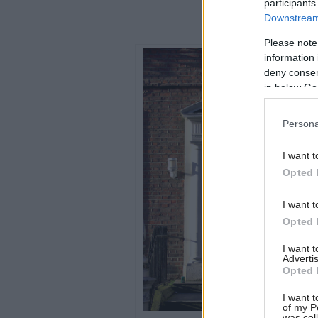
participants
Downstream 
Please note
information 
deny consent
in below Go
Persona
I want t
Opted 
I want t
Opted 
I want 
Advertis
Opted 
I want t
of my P
was col