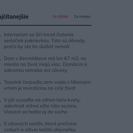
jčítanejšie
Za týždeň
Za mesiac
Internetom sa šíri trend čistenia
sedačiek pokrievkou. Toto sú dôvody,
prečo by ste ho skúšať nemali
Dom v Bernolákove má len 67 m2, no
miesta na život majú viac. Domácim k
súkromiu netreba ani závesy
Tepelné čerpadlo zem-voda s hlbinným
vrtom je investíciou na celý život
V júli vysaďte na záhon tieto kvety,
zakvitnúť stihnú ešte túto sezónu.
Viaceré sa hodia aj do sucha
5 izbových rastlín, ktoré prečistia
vzduch a oživia každú obývačku.