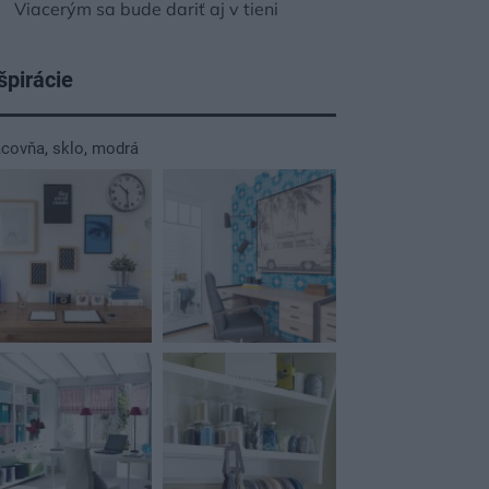
Viacerým sa bude dariť aj v tieni
špirácie
acovňa
,
sklo
,
modrá