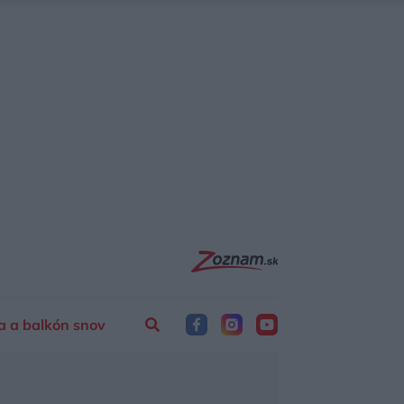
a a balkón snov