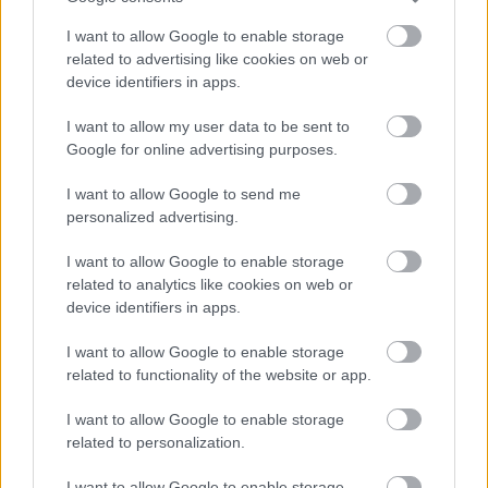
režiséra
I want to allow Google to enable storage
Pridajte túto surovinu do prania, obliečky budú
related to advertising like cookies on web or
hladšie a pevnejšie. Starý trik z hotelov poznali už
device identifiers in apps.
naše babičky
I want to allow my user data to be sent to
Kedysi boli veľkým trendom, dnes sa im radšej
Google for online advertising purposes.
vyhnite. Týchto 7 vecí robí vašu obývačku
zastaralou
I want to allow Google to send me
personalized advertising.
Inšpirácie
I want to allow Google to enable storage
related to analytics like cookies on web or
device identifiers in apps.
obývacia izba
,
kameň
,
hnedá
I want to allow Google to enable storage
related to functionality of the website or app.
I want to allow Google to enable storage
related to personalization.
I want to allow Google to enable storage