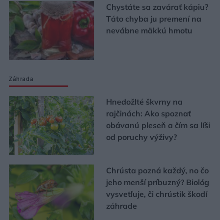
Chystáte sa zavárať kápiu?
Táto chyba ju premení na
nevábne mäkkú hmotu
Záhrada
Hnedožlté škvrny na
rajčinách: Ako spoznať
obávanú pleseň a čím sa líši
od poruchy výživy?
Chrústa pozná každý, no čo
jeho menší príbuzný? Biológ
vysvetľuje, či chrústik škodí
záhrade