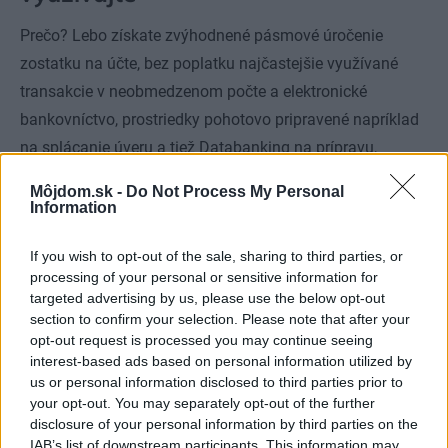
Prečo? Lebo získate zvýhodnené pásmové úročenie
zostatku na účte, bez poplatku najčastejšie využívané
transakcie v neobmedzenom počte a elektronické
bankovníctvo, prostriedky pohotovo pripravené napríklad
na splácanie úveru a tiež Databanking na prípravu,
spracovanie a na exportovanie veľkého množstva
Môjdom.sk -
Do Not Process My Personal
platobných údajov. Za vedenie účtu neplatíte, ak je
Information
minimálny priemerný mesačný zostatok na účte nad 50
If you wish to opt-out of the sale, sharing to third parties, or
tisíc eur.
processing of your personal or sensitive information for
targeted advertising by us, please use the below opt-out
www.slsp.sk
Sporotel:
section to confirm your selection. Please note that after your
0850 111 999, 0910 111 888
opt-out request is processed you may continue seeing
interest-based ads based on personal information utilized by
Kategória:
Legislatíva a financovanie
us or personal information disclosed to third parties prior to
your opt-out. You may separately opt-out of the further
disclosure of your personal information by third parties on the
IAB’s list of downstream participants. This information may