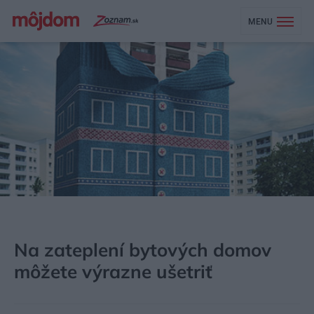
MENU
MÔJDOM
STAVBA A REKONŠTRUKCIA
LEGISLATÍVA A FINANCOVANIE
Na zateplení bytových domov
môžete výrazne ušetriť