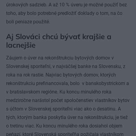
úrokových sadzieb. A až 10 % úveru je možné použiť bez
toho, aby bolo potrebné predložiť doklady o tom, na čo
boli peniaze použité.
Aj Slováci chcú bývať krajšie a
lacnejšie
Záujem o úver na rekonštrukciu bytových domov v
Slovenskej sporiteľni, v najväčšej banke na Slovensku, z
roka na rok rastie. Najviac bytových domov, ktorých
rekonštrukciu prefinancovala, bolo v banskobystrickom a
v bratislavskom regióne. Ku koncu minulého roka
medziročne narástol počet spoločenstiev vlastníkov bytov
s účtom v Slovenskej sporiteľni viac ako o desatinu. A
tých, ktorým banka poskytla úver na rekonštrukciu, je tiež
o tretinu viac. Ku koncu minulého roka dosiahol objem
peňazí, ktoré Slovenská sporiteľňa požičala vlastníkom