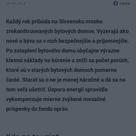
29. 05. 2014
Zdieľať
Každý rok pribúda na Slovensku mnoho
zrekonštruovaných bytových domov. Vyzerajú ako
nové a býva sa v nich bezpečnejšie a príjemnejšie.
Po zateplení bytového domu obyčajne výrazne
klesnú náklady na kúrenie a zníži sa počet porúch,
ktoré sú v starých bytových domoch pomerne
časté. Starať sa o ne je menej náročné a dá sa na
tom veľa ušetriť. Úspora energií spravidla
vykompenzuje mierne zvýšené mesačné
príspevky do fondu opráv.