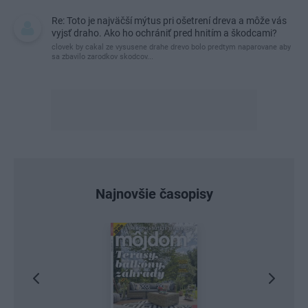
Re: Toto je najväčší mýtus pri ošetrení dreva a môže vás
vyjsť draho. Ako ho ochrániť pred hnitím a škodcami?
clovek by cakal ze vysusene drahe drevo bolo predtym naparovane aby
sa zbavilo zarodkov skodcov...
Najnovšie časopisy