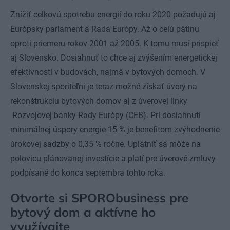
Znížiť celkovú spotrebu energií do roku 2020 požadujú aj
Európsky parlament a Rada Európy. Až o celú pätinu
oproti priemeru rokov 2001 až 2005. K tomu musí prispieť
aj Slovensko. Dosiahnuť to chce aj zvýšením energetickej
efektívnosti v budovách, najmä v bytových domoch. V
Slovenskej sporiteľni je teraz možné získať úvery na
rekonštrukciu bytových domov aj z úverovej linky
Rozvojovej banky Rady Európy (CEB). Pri dosiahnutí
minimálnej úspory energie 15 % je benefitom zvýhodnenie
úrokovej sadzby o 0,35 % ročne. Uplatniť sa môže na
polovicu plánovanej investície a platí pre úverové zmluvy
podpísané do konca septembra tohto roka.
Otvorte si SPORObusiness pre
bytový dom a aktívne ho
využívajte