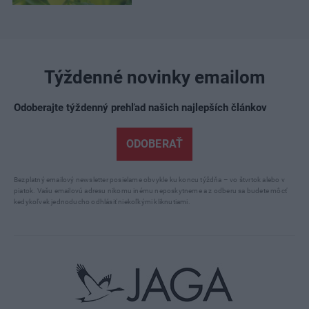
Týždenné novinky emailom
Odoberajte týždenný prehľad našich najlepších článkov
ODOBERAŤ
Bezplatný emailový newsletter posielame obvykle ku koncu týždňa – vo štvrtok alebo v
piatok. Vašu emailovú adresu nikomu inému neposkytneme a z odberu sa budete môcť
kedykoľvek jednoducho odhlásiť niekoľkými kliknutiami.