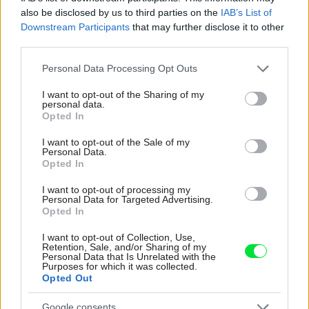
Zdieľať článok
also be disclosed by us to third parties on the
IAB’s List of
Downstream Participants
that may further disclose it to other
third parties.
Please note that this website/app uses one or more Google
Personal Data Processing Opt Outs
services and may gather and store information including but
not limited to your visit or usage behaviour. You may click to
I want to opt-out of the Sharing of my
personal data.
grant or deny consent to Google and its third-party tags to
Opted In
use your data for below specified purposes in below Google
Najčítanejšie
Za týždeň
Za mesiac
consent section.
I want to opt-out of the Sale of my
Personal Data.
Opted In
Deti odrástli, rodičia majú bývanie presne podľa
seba. V novom dome je všetko pre ich život i
I want to opt-out of processing my
Personal Data for Targeted Advertising.
návštevy vnúčat
Opted In
Žije pri lese, chová sliepky a uspáva ju rieka.
I want to opt-out of Collection, Use,
Miestni remeselníci vytvorili bývanie, ktoré vyzerá
Retention, Sale, and/or Sharing of my
Personal Data that Is Unrelated with the
ako malý raj
Purposes for which it was collected.
Opted Out
K bytu ladili aj škáry v obklade. Majitelia zbúrali
stereotyp, bývanie vyzerá ako z filmov svojského
Google consents