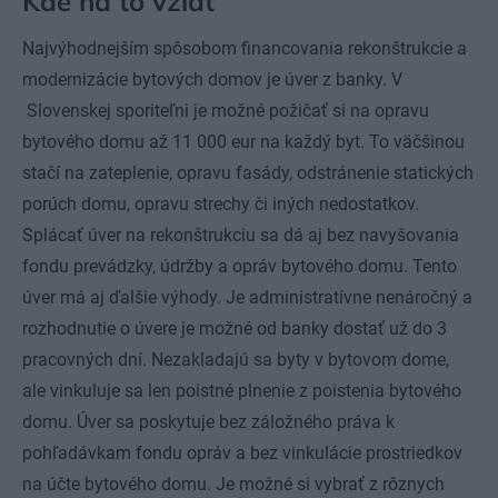
Kde na to vziať
Najvýhodnejším spôsobom financovania rekonštrukcie a
modernizácie bytových domov je úver z banky. V
Slovenskej sporiteľni je možné požičať si na opravu
bytového domu až 11 000 eur na každý byt. To väčšinou
stačí na zateplenie, opravu fasády, odstránenie statických
porúch domu, opravu strechy či iných nedostatkov.
Splácať úver na rekonštrukciu sa dá aj bez navyšovania
fondu prevádzky, údržby a opráv bytového domu. Tento
úver má aj ďalšie výhody. Je administratívne nenáročný a
rozhodnutie o úvere je možné od banky dostať už do 3
pracovných dní. Nezakladajú sa byty v bytovom dome,
ale vinkuluje sa len poistné plnenie z poistenia bytového
domu. Úver sa poskytuje bez záložného práva k
pohľadávkam fondu opráv a bez vinkulácie prostriedkov
na účte bytového domu. Je možné si vybrať z rôznych