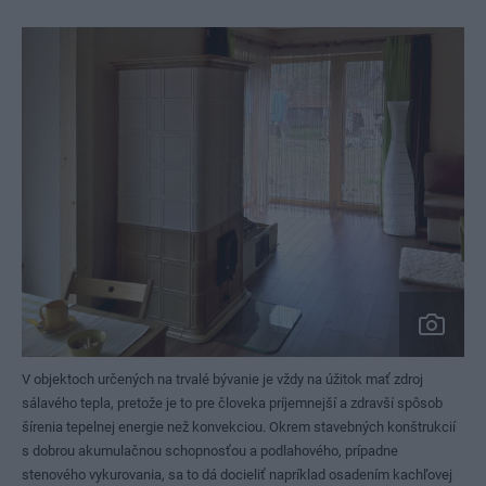
V objektoch určených na trvalé bývanie je vždy na úžitok mať zdroj
sálavého tepla, pretože je to pre človeka príjemnejší a zdravší spôsob
šírenia tepelnej energie než konvekciou. Okrem stavebných konštrukcií
s dobrou akumulačnou schopnosťou a podlahového, prípadne
stenového vykurovania, sa to dá docieliť napríklad osadením kachľovej