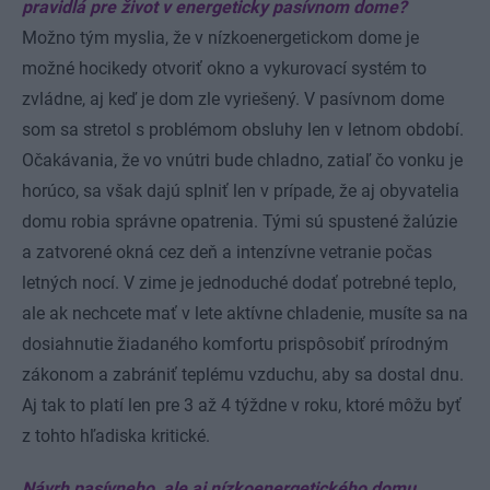
pravidlá pre život v energeticky pasívnom dome?
Možno tým myslia, že v nízkoenergetickom dome je
možné hocikedy otvoriť okno a vykurovací systém to
zvládne, aj keď je dom zle vyriešený. V pasívnom dome
som sa stretol s problémom obsluhy len v letnom období.
Očakávania, že vo vnútri bude chladno, zatiaľ čo vonku je
horúco, sa však dajú splniť len v prípade, že aj obyvatelia
domu robia správne opatrenia. Tými sú spustené žalúzie
a zatvorené okná cez deň a intenzívne vetranie počas
letných nocí. V zime je jednoduché dodať potrebné teplo,
ale ak nechcete mať v lete aktívne chladenie, musíte sa na
dosiahnutie žiadaného komfortu prispôsobiť prírodným
zákonom a zabrániť teplému vzduchu, aby sa dostal dnu.
Aj tak to platí len pre 3 až 4 týždne v roku, ktoré môžu byť
z tohto hľadiska kritické.
Návrh pasívneho, ale aj nízkoenergetického domu