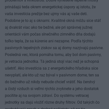
problémov s vlhkosťou. Dobre vyriešené tepelné mosty
prinášajú teda okrem energetickej úspory aj istotu, že
vaša investícia prežije bez ujmy vás aj vaše deti.
Podobne je to aj s oknami. Kvalitné okná môžu síce stáť
aj dvakrát viac ako tie bežné, ale pri správnej južnej
orientácii vám počas slnečného zimného dňa dodajú
toľko tepla, že sa kúrenie ani nezapne. Podľa týchto
pasívnych tepelných ziskov sa aj domy nazývajú pasívne.
Posledná vec, ktorá pomáha tomu, aby bol dom pasívny,
je vetracia jednotka. Tá jediná stojí viac než je schopná
ušetriť. Ako investícia sa z energetického hľadiska síce
nevyplatí, ale kto už raz býval v pasívnom dome, ten sa
do bežného už nikdy nebude chcieť vrátiť. Na čerstvý
a čistý vzduch si veľmi rýchlo zvyknete a jeho dostatok
pocítite aj na svojom zdraví. Do systému vetracej
jednotky sa dajú vložiť rôzne druhy filtrov. Od takých čo