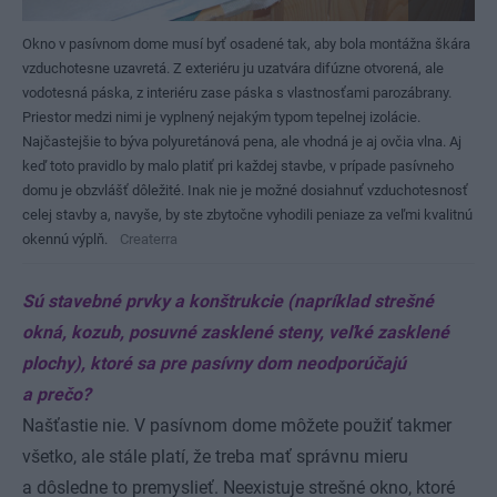
Okno v pasívnom dome musí byť osadené tak, aby bola montážna škára
vzduchotesne uzavretá. Z exteriéru ju uzatvára difúzne otvorená, ale
vodotesná páska, z interiéru zase páska s vlastnosťami parozábrany.
Priestor medzi nimi je vyplnený nejakým typom tepelnej izolácie.
Najčastejšie to býva polyuretánová pena, ale vhodná je aj ovčia vlna. Aj
keď toto pravidlo by malo platiť pri každej stavbe, v prípade pasívneho
domu je obzvlášť dôležité. Inak nie je možné dosiahnuť vzduchotesnosť
celej stavby a, navyše, by ste zbytočne vyhodili peniaze za veľmi kvalitnú
okennú výplň.
Createrra
Sú stavebné prvky a konštrukcie (napríklad strešné
okná, kozub, posuvné zasklené steny, veľké zasklené
plochy), ktoré sa pre pasívny dom neodporúčajú
a prečo?
Našťastie nie. V pasívnom dome môžete použiť takmer
všetko, ale stále platí, že treba mať správnu mieru
a dôsledne to premyslieť. Neexistuje strešné okno, ktoré