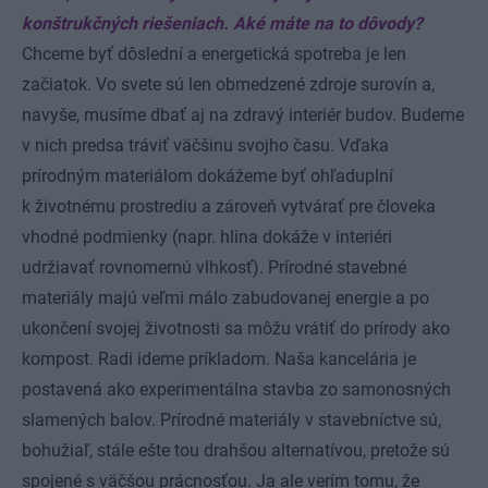
konštrukčných riešeniach. Aké máte na to dôvody?
Chceme byť dôslední a energetická spotreba je len
začiatok. Vo svete sú len obmedzené zdroje surovín a,
navyše, musíme dbať aj na zdravý interiér budov. Budeme
v nich predsa tráviť väčšinu svojho času. Vďaka
prírodným materiálom dokážeme byť ohľaduplní
k životnému prostrediu a zároveň vytvárať pre človeka
vhodné podmienky (napr. hlina dokáže v interiéri
udržiavať rovnomernú vlhkosť). Prírodné stavebné
materiály majú veľmi málo zabudovanej energie a po
ukončení svojej životnosti sa môžu vrátiť do prírody ako
kompost. Radi ideme príkladom. Naša kancelária je
postavená ako experimentálna stavba zo samonosných
slamených balov. Prírodné materiály v stavebníctve sú,
bohužiaľ, stále ešte tou drahšou alternatívou, pretože sú
spojené s väčšou prácnosťou. Ja ale verím tomu, že