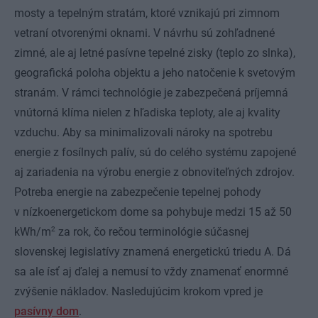
mosty a tepelným stratám, ktoré vznikajú pri zimnom
vetraní otvorenými oknami. V návrhu sú zohľadnené
zimné, ale aj letné pasívne tepelné zisky (teplo zo slnka),
geografická poloha objektu a jeho natočenie k svetovým
stranám. V rámci technológie je zabezpečená príjemná
vnútorná klíma nielen z hľadiska teploty, ale aj kvality
vzduchu. Aby sa minimalizovali nároky na spotrebu
energie z fosílnych palív, sú do celého systému zapojené
aj zariadenia na výrobu energie z obnoviteľných zdrojov.
Potreba energie na zabezpečenie tepelnej pohody
v nízkoenergetickom dome sa pohybuje medzi 15 až 50
2
kWh/m
za rok, čo rečou terminológie súčasnej
slovenskej legislatívy znamená energetickú triedu A. Dá
sa ale ísť aj ďalej a nemusí to vždy znamenať enormné
zvýšenie nákladov. Nasledujúcim krokom vpred je
pasívny dom
.