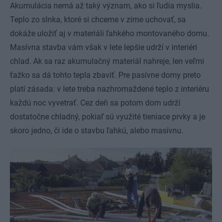
Akumulácia nemá až taký význam, ako si ľudia myslia.
Teplo zo slnka, ktoré si chceme v zime uchovať, sa
dokáže uložiť aj v materiáli ľahkého montovaného domu.
Masívna stavba vám však v lete lepšie udrží v interiéri
chlad. Ak sa raz akumulačný materiál nahreje, len veľmi
ťažko sa dá tohto tepla zbaviť. Pre pasívne domy preto
platí zásada: v lete treba nazhromaždené teplo z interiéru
každú noc vyvetrať. Cez deň sa potom dom udrží
dostatočne chladný, pokiaľ sú využité tieniace prvky a je
skoro jedno, či ide o stavbu ľahkú, alebo masívnu.