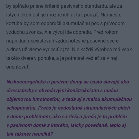
by spĺňalo prísne kritériá pasívneho štandardu, ale za
istých okolností je možné ich aj tak použiť. Namiesto
kozuba by som odporučil akumulačnú pec s prívodom
vzduchu zvonka. Ale vývoj ide dopredu. Pred rokom
napríklad neexistovali vzduchotesné posuvné dvere
a dnes už vieme vyriešiť aj to. Nie každý výrobca má však
takéto dvere v ponuke, a je potrebné vedieť sa v nej
orientovať.
Nízkoenergetické a pasívne domy sa často stavajú ako
drevostavby s obvodovými konštrukciami s malou
objemovou hmotnosťou, a teda aj s malou akumulačnou
schopnosťou. Prečo je nedostatok akumulačných plôch
v dome problémom, ako sa rieši a prečo je to problém
v pasívnom dome z ktorého, laicky povedané, teplo aj
tak takmer neuniká?