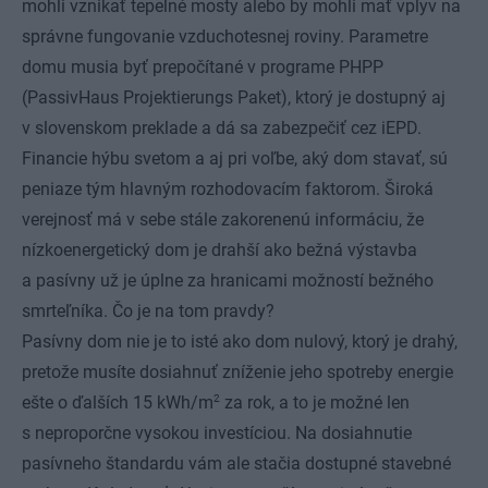
mohli vznikať tepelné mosty alebo by mohli mať vplyv na
správne fungovanie vzduchotesnej roviny. Parametre
domu musia byť prepočítané v programe PHPP
(PassivHaus Projektierungs Paket), ktorý je dostupný aj
v slovenskom preklade a dá sa zabezpečiť cez iEPD.
Financie hýbu svetom a aj pri voľbe, aký dom stavať, sú
peniaze tým hlavným rozhodovacím faktorom. Široká
verejnosť má v sebe stále zakorenenú informáciu, že
nízkoenergetický dom je drahší ako bežná výstavba
a pasívny už je úplne za hranicami možností bežného
smrteľníka. Čo je na tom pravdy?
Pasívny dom nie je to isté ako dom nulový, ktorý je drahý,
pretože musíte dosiahnuť zníženie jeho spotreby energie
2
ešte o ďalších 15 kWh/m
za rok, a to je možné len
s neproporčne vysokou investíciou. Na dosiahnutie
pasívneho štandardu vám ale stačia dostupné stavebné