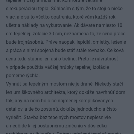
tepelné mosty a musí mať komfortné vetranie
s rekuperáciou tepla. Súhlasím s tým, že to stojí o niečo
viac, ale sú to všetko opatrenia, ktoré vám každý rok
ušetria náklady na vykurovanie. Ak dávate namiesto 10
cm tepelnej izolácie 30 cm, neznamená to, že cena práce
bude trojnásobná. Práve naopak, lepidlá, omietky, lešenie
a práca s nimi spojená bude stáť stále rovnako. Celková
cena teda stúpne len asi o tretinu. Preto je návratnosť
v prípade použitia väčšej hrúbky tepelnej izolácie
pomerne rýchla.
Vyhnúť sa tepelným mostom nie je drahé. Niekedy stačí
len um šikovného architekta, ktorý dokáže navrhnúť dom
tak, aby na ňom bolo čo najmenej komplikovaných
detailov, a tie čo zostanú, dokáže jednoducho a čisto
vyriešiť. Stavba bez tepelných mostov neplesnivie
a nedôjde k jej postupnému zničeniu v dôsledku