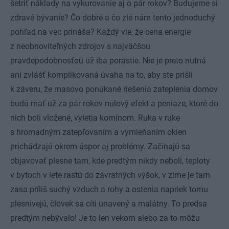
šetriť náklady na vykurovanie aj o pár rokov? Budujeme si
zdravé bývanie? Čo dobré a čo zlé nám tento jednoduchý
pohľad na vec prináša? Každý vie, že cena energie
z neobnoviteľných zdrojov s najväčšou
pravdepodobnosťou už iba porastie. Nie je preto nutná
ani zvlášť komplikovaná úvaha na to, aby ste prišli
k záveru, že masovo ponúkané riešenia zateplenia domov
budú mať už za pár rokov nulový efekt a peniaze, ktoré do
nich boli vložené, vyletia komínom. Ruka v ruke
s hromadným zatepľovaním a vymieňaním okien
prichádzajú okrem úspor aj problémy. Začínajú sa
objavovať plesne tam, kde predtým nikdy neboli, teploty
v bytoch v lete rastú do závratných výšok, v zime je tam
zasa príliš suchý vzduch a rohy a ostenia napriek tomu
plesnivejú, človek sa cíti unavený a malátny. To predsa
predtým nebývalo! Je to len vekom alebo za to môžu