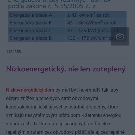
1134858
Nízkoenergetický, nie len zateplený
Nízkoenergetický dom
by mal byť navrhnutý tak, aby
okrem zníženia tepelných strát obvodovými
konštrukciami riešil aj všetky ostatné problémy, ktoré
vznikajú nesystémovým prístupom k šetreniu energiou
v budovách. Takýto dom je schopný brániť nielen
tepelným stratám cez obvodový plášť, ale aj cez tepelné