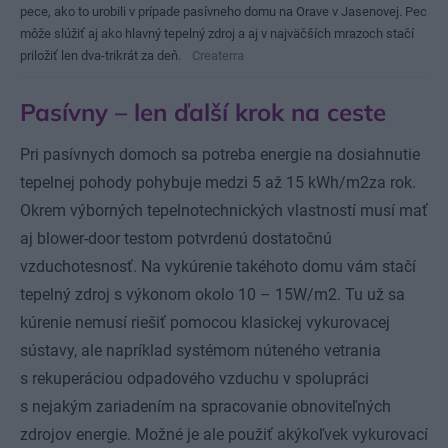
pece, ako to urobili v prípade pasívneho domu na Orave v Jasenovej. Pec
môže slúžiť aj ako hlavný tepelný zdroj a aj v najväčších mrazoch stačí
priložiť len dva-trikrát za deň.
Createrra
Pasívny – len ďalší krok na ceste
Pri pasívnych domoch sa potreba energie na dosiahnutie
tepelnej pohody pohybuje medzi 5 až 15 kWh/m2za rok.
Okrem výborných tepelnotechnických vlastností musí mať
aj blower-door testom potvrdenú dostatočnú
vzduchotesnosť. Na vykúrenie takéhoto domu vám stačí
tepelný zdroj s výkonom okolo 10 – 15W/m2. Tu už sa
kúrenie nemusí riešiť pomocou klasickej vykurovacej
sústavy, ale napríklad systémom núteného vetrania
s rekuperáciou odpadového vzduchu v spolupráci
s nejakým zariadením na spracovanie obnoviteľných
zdrojov energie. Možné je ale použiť akýkoľvek vykurovací