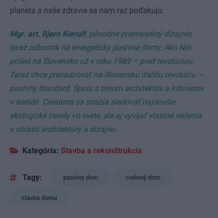
planéta a naše zdravie sa nám raz poďakujú.
Mgr. art. Bj
ø
rn Kierulf
, pôvodne priemyselný dizajnér,
teraz odborník na energeticky pasívne domy. Ako Nór
prišiel na Slovensko už v roku 1989 – pred revolúciou.
Teraz chce presadzovať na Slovensku ďalšiu revolúciu –
pasívny štandard. Spolu s tímom architektov a inžinierov
v ateliéri Createrra sa snažia sledovať najnovšie
ekologické trendy vo svete, ale aj vyvíjať vlastné riešenia
v oblasti architektúry a dizajnu.
Kategória:
Stavba a rekonštrukcia
Tagy:
pasívny dom
rodinný dom
stavba domu