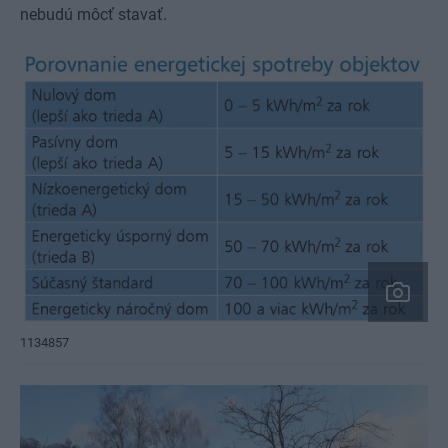
nebudú môcť stavať.
1134857