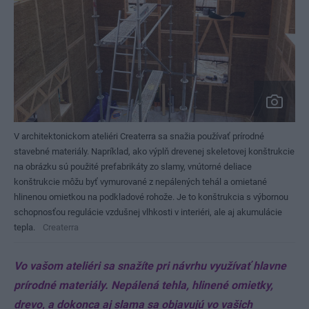
V architektonickom ateliéri Createrra sa snažia používať prírodné
stavebné materiály. Napríklad, ako výplň drevenej skeletovej konštrukcie
na obrázku sú použité prefabrikáty zo slamy, vnútorné deliace
konštrukcie môžu byť vymurované z nepálených tehál a omietané
hlinenou omietkou na podkladové rohože. Je to konštrukcia s výbornou
schopnosťou regulácie vzdušnej vlhkosti v interiéri, ale aj akumulácie
tepla.
Createrra
Vo vašom ateliéri sa snažíte pri návrhu využívať hlavne
prírodné materiály. Nepálená tehla, hlinené omietky,
drevo, a dokonca aj slama sa objavujú vo vašich