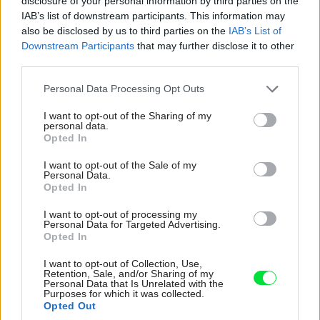
disclosure of your personal information by third parties on the
IAB’s list of downstream participants. This information may
also be disclosed by us to third parties on the
IAB’s List of
Downstream Participants
that may further disclose it to other
third parties.
Please note that this website/app uses one or more Google
Personal Data Processing Opt Outs
services and may gather and store information including but
not limited to your visit or usage behaviour. You may click to
I want to opt-out of the Sharing of my
personal data.
grant or deny consent to Google and its third-party tags to
Opted In
use your data for below specified purposes in below Google
consent section.
I want to opt-out of the Sale of my
Pasívny dom v Senici sa môže popýšiť peknou zelenou strechou. Je to
Personal Data.
Opted In
možno o niečo drahší typ zastrešenia, ale v porovnaní s inými strešnými
krytinami má nepopierateľné technické, ekologické a estetické
I want to opt-out of processing my
prednosti.
Createrra
Personal Data for Targeted Advertising.
Opted In
Je potrebné už vo fáze projektu vedieť, či chcem stavať
I want to opt-out of Collection, Use,
Retention, Sale, and/or Sharing of my
nízkoenergetický alebo pasívny dom?
Personal Data that Is Unrelated with the
Purposes for which it was collected.
Áno, čim skôr začnete objekt riešiť ako energeticky
Opted Out