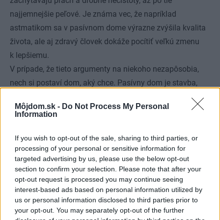
zachytávajú prach a drobné nečistoty, až po tie
najjemnejšie peľové. Je známa vec, že napríklad
astmatikom sa v pasívnom dome výrazne zvýšila kvalita
života, ale aj zdravý človek dokáže pocítiť veľkú zmenu
k lepšiemu.
V prípade, že tieto argumenty na niekoho nezapôsobia,
nech si postaví dom, aký chce. Pasívny dom je stavba,
ktorá vyžaduje dôslednosť a vzájomnú spoluprácu
Môjdom.sk -
Do Not Process My Personal
v každej fáze realizácie a od každého, kto sa na nej
Information
podieľa – počínajúc investorom, cez architekta
a inžinierov až po realizačnú firmu a každého jej
If you wish to opt-out of the sale, sharing to third parties, or
processing of your personal or sensitive information for
robotníka. Pred niekoľkými rokmi sme sa preto rozhodli
targeted advertising by us, please use the below opt-out
stavať už len pasívne domy. Svedomie nám nič iné ani
section to confirm your selection. Please note that after your
nedovolí.
opt-out request is processed you may continue seeing
interest-based ads based on personal information utilized by
us or personal information disclosed to third parties prior to
your opt-out. You may separately opt-out of the further