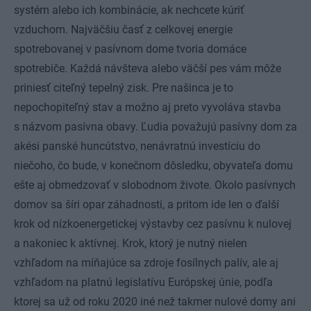
systém alebo ich kombinácie, ak nechcete kúriť
vzduchom. Najväčšiu časť z celkovej energie
spotrebovanej v pasívnom dome tvoria domáce
spotrebiče. Každá návšteva alebo väčší pes vám môže
priniesť citeľný tepelný zisk. Pre našinca je to
nepochopiteľný stav a možno aj preto vyvoláva stavba
s názvom pasívna obavy. Ľudia považujú pasívny dom za
akési panské huncútstvo, nenávratnú investíciu do
niečoho, čo bude, v konečnom dôsledku, obyvateľa domu
ešte aj obmedzovať v slobodnom živote. Okolo pasívnych
domov sa šíri opar záhadnosti, a pritom ide len o ďalší
krok od nízkoenergetickej výstavby cez pasívnu k nulovej
a nakoniec k aktívnej. Krok, ktorý je nutný nielen
vzhľadom na míňajúce sa zdroje fosílnych palív, ale aj
vzhľadom na platnú legislatívu Európskej únie, podľa
ktorej sa už od roku 2020 iné než takmer nulové domy ani