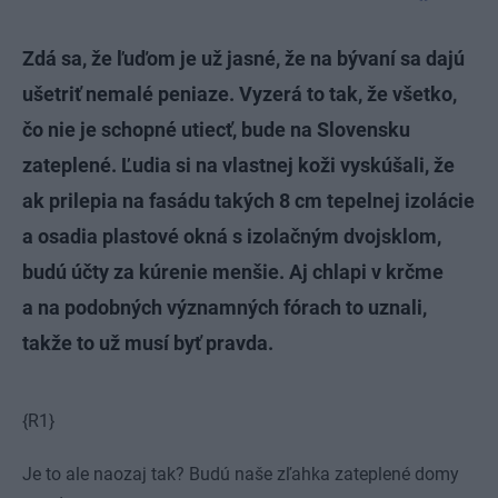
Zdá sa, že ľuďom je už jasné, že na bývaní sa dajú
ušetriť nemalé peniaze. Vyzerá to tak, že všetko,
čo nie je schopné utiecť, bude na Slovensku
zateplené. Ľudia si na vlastnej koži vyskúšali, že
ak prilepia na fasádu takých 8 cm tepelnej izolácie
a osadia plastové okná s izolačným dvojsklom,
budú účty za kúrenie menšie. Aj chlapi v krčme
a na podobných významných fórach to uznali,
takže to už musí byť pravda.
{R1}
Je to ale naozaj tak? Budú naše zľahka zateplené domy