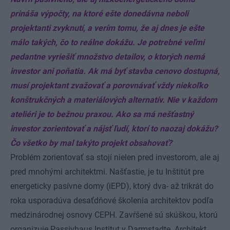
prináša výpočty, na ktoré ešte donedávna neboli
projektanti zvyknutí, a verím tomu, že aj dnes je ešte
málo takých, čo to reálne dokážu. Je potrebné veľmi
pedantne vyriešiť množstvo detailov, o ktorých nemá
investor ani poňatia. Ak má byť stavba cenovo dostupná,
musí projektant zvažovať a porovnávať vždy niekoľko
konštrukčných a materiálových alternatív. Nie v každom
ateliéri je to bežnou praxou. Ako sa má nešťastný
investor zorientovať a nájsť ľudí, ktorí to naozaj dokážu?
Čo všetko by mal takýto projekt obsahovať?
Problém zorientovať sa stojí nielen pred investorom, ale aj
pred mnohými architektmi. Našťastie, je tu Inštitút pre
energeticky pasívne domy (iEPD), ktorý dva- až trikrát do
roka usporadúva desaťdňové školenia architektov podľa
medzinárodnej osnovy CEPH. Zavŕšené sú skúškou, ktorú
organizuje Passivhaus Institut v Darmstadte. Architekt,