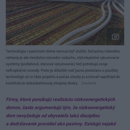
Technológia v pasívnom dome nemusí byť zložitá. Súčasťou núteného
vetrania je ale množstvo rozvodov vzduchu, nízkoteplotné vykurovacie
systémy (podlahové, stenové vykurovanie) tiež potrebujú svoje
veľkoplošné rozvody. Preto je dôležité mať jasnú predstavu o použitej
technológii už vo fáze projektu a počas stavby ju schovať napríklad do
konštrukcie železobetónovej stropnej dosky.
Createrra
Firmy, ktoré ponúkajú realizáciu nízkoenergetických
domov, často argumentujú tým, že nízkoenergetický
dom nevyžaduje od obyvateľa takú disciplínu
a dodržiavanie pravidiel ako pasívny. Existujú nejaké