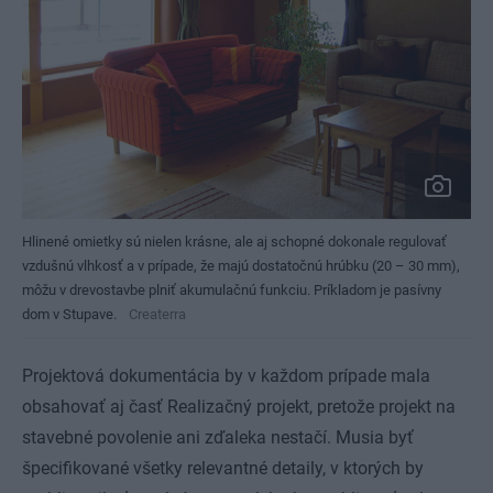
Hlinené omietky sú nielen krásne, ale aj schopné dokonale regulovať
vzdušnú vlhkosť a v prípade, že majú dostatočnú hrúbku (20 – 30 mm),
môžu v drevostavbe plniť akumulačnú funkciu. Príkladom je pasívny
dom v Stupave.
Createrra
Projektová dokumentácia by v každom prípade mala
obsahovať aj časť Realizačný projekt, pretože projekt na
stavebné povolenie ani zďaleka nestačí. Musia byť
špecifikované všetky relevantné detaily, v ktorých by