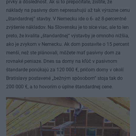
prvky a dôslednosť. Ak si to prepočítate, zistíte, že
náklady na pasívny dom nepresahujú až tak výrazne cenu
„štandardnej“ stavby. V Nemecku ide o 6- až 8-percentné
zvýšenie nákladov. Na Slovensku je to síce viac, ale to len
preto, že kvalita „štandardnej“ výstavby je omnoho nižšia,
ako je zvykom v Nemecku. Ak dom postavíte o 15 percent
menší, než ste plánovali, môžete mať pasívny dom za
rovnaké peniaze. Dnes sa domy na kľúč v pasívnom
štandarde ponúkajú za 120 000 €, pričom domy v okolí
Bratislavy postavené „bežným spôsobom“ stoja tak do
200 000 €, a to hovorím o úplne štandardnej cene.