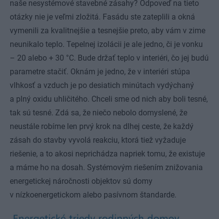
naše nesystémové stavebné zásahy? Odpoveď na tieto
otázky nie je veľmi zložitá. Fasádu ste zateplili a okná
vymenili za kvalitnejšie a tesnejšie preto, aby vám v zime
neunikalo teplo. Tepelnej izolácii je ale jedno, či je vonku
– 20 alebo + 30 °C. Bude držať teplo v interiéri, čo jej budú
parametre stačiť. Oknám je jedno, že v interiéri stúpa
vlhkosť a vzduch je po desiatich minútach vydýchaný
a plný oxidu uhličitého. Chceli sme od nich aby boli tesné,
tak sú tesné. Zdá sa, že niečo nebolo domyslené, že
neustále robíme len prvý krok na dlhej ceste, že každý
zásah do stavby vyvolá reakciu, ktorá tiež vyžaduje
riešenie, a to akosi neprichádza napriek tomu, že existuje
a máme ho na dosah. Systémovým riešením znižovania
energetickej náročnosti objektov sú domy
v nízkoenergetickom alebo pasívnom štandarde.