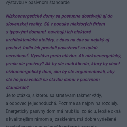
výstavbu v pasívnom štandarde.
Nízkoenergetické domy sa postupne dostávajú aj do
slovenskej reality. Sú v ponuke niektorých firiem
s typovými domami, navrhujú ich niektoré
architektonické ateliéry, z času na čas sa nejaký aj
postaví, ľudia ich prestali považovať za úplnú
nereálnosť. Vyvstáva preto otázka: Ak nízkoenergetický,
prečo nie pasívny? Ak by ste mali klienta, ktorý by chcel
nízkoenergetický dom, čím by ste argumentovali, aby
ste ho presvedčili na stavbu domu v pasívnom
štandarde?
Je to otázka, s ktorou sa stretávam takmer vždy,
a odpoveď je jednoduchá. Pozrime sa najprv na rozdiely.
Energeticky pasívny dom má hrubšiu izoláciu, lepšie okná
s kvalitnejším rámom aj zasklením, má dobre vyriešené