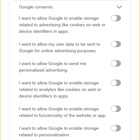
pasívny, tým lacnejšia môže byť celá stavba. Dokonca by
Google consents
som odporučil už výber pozemku konzultovať
s architektom. Bohužiaľ, urbanisti ešte stále nerobia svoju
I want to allow Google to enable storage
related to advertising like cookies on web or
prácu tak, ako by mali, a zabúdajú na to, že právo na
device identifiers in apps.
slnko má každý. Orientácia a umiestnenie stavby má totiž
veľký vplyv na kvalitu projektu. Samozrejme, skoro všetky
I want to allow my user data to be sent to
Google for online advertising purposes.
stavby sa dajú dostať do pasívneho štandardu, dokonca
aj rekonštrukcie starších domov, sú s tým však spojené
I want to allow Google to send me
personalized advertising.
vyššie náklady.
I want to allow Google to enable storage
Vieme, že základný rozdiel medzi nízkoenergetickým
related to analytics like cookies on web or
2
a pasívnym domom je v spotrebe energie v kWh na m
device identifiers in apps.
za rok. Aké sú ale konkrétne kroky na dosiahnutie
I want to allow Google to enable storage
pasívneho štandardu a v čom je rozdiel medzi prácou na
related to functionality of the website or app.
nízkoenergetickom a pasívnom dome?
I want to allow Google to enable storage
Škoda, že ľudia stále vidia len čísla, je to zavádzajúce.
related to personalization.
Pasívny štandard (a tým aj hodnota energetickej spotreby