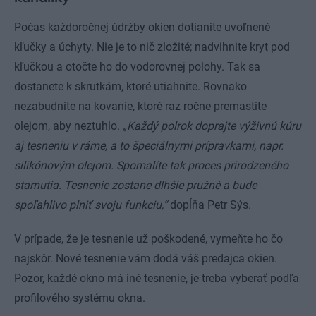
Počas každoročnej údržby okien dotianite uvoľnené
kľučky a úchyty. Nie je to nič zložité; nadvihnite kryt pod
kľučkou a otočte ho do vodorovnej polohy. Tak sa
dostanete k skrutkám, ktoré utiahnite. Rovnako
nezabudnite na kovanie, ktoré raz ročne premastite
olejom, aby neztuhlo.
„Každý polrok doprajte výživnú kúru
aj tesneniu v ráme, a to špeciálnymi prípravkami, napr.
silikónovým olejom. Spomalíte tak proces prirodzeného
starnutia. Tesnenie zostane dlhšie pružné a bude
spoľahlivo plniť svoju funkciu,“
dopĺňa Petr Sýs.
V prípade, že je tesnenie už poškodené, vymeňte ho čo
najskôr. Nové tesnenie vám dodá váš predajca okien.
Pozor, každé okno má iné tesnenie, je treba vyberať podľa
profilového systému okna.