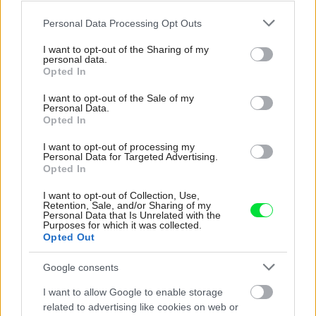
Please note that this website/app uses one or more Google
Personal Data Processing Opt Outs
Okenný systém bez kompromisov
services and may gather and store information including but
not limited to your visit or usage behaviour. You may click to
I want to opt-out of the Sharing of my
personal data.
S rastúcimi cenami za energie hľadá každý z nás cesty,
grant or deny consent to Google and its third-party tags to
Opted In
use your data for below specified purposes in below Google
ako ušetriť. Správný výber kvalitných plastových okien
consent section.
I want to opt-out of the Sale of my
dokáže znížiť náklady na vykurovanie domácnosti.
Personal Data.
Opted In
Výhodný pomer cena/výkon ponúka okenný systém
Eforte od spoločnosti Inoutic. Profily zo vstavanou hĺbkou
I want to opt-out of processing my
Personal Data for Targeted Advertising.
84 mm, štandardnou oceľovou výstuhou a bez
Opted In
prídavných izolačných prvkov dosahujú jedinečné
I want to opt-out of Collection, Use,
hodnoty súčiniteľa prestupu tepla rámom U
= 0,95
f
Retention, Sale, and/or Sharing of my
Personal Data that Is Unrelated with the
2
W/m
K, takže okná ľahko splnia požiadavky
Purposes for which it was collected.
Opted Out
nízkoenergetického alebo pasívneho bývania. Nová
technológia lepenia zasklenia umožňuje vyrobiť na
Google consents
prianie okná s výškou až 2,6 m a do rámu možno použiť i
I want to allow Google to enable storage
obzvlášť silné, bezpečnostné a izolačné sklo široké až 56
related to advertising like cookies on web or