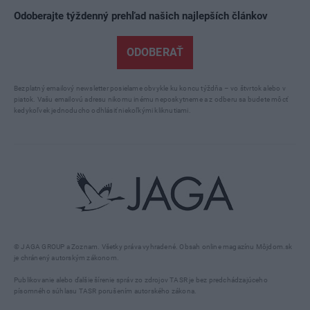
Odoberajte týždenný prehľad našich najlepších článkov
ODOBERAŤ
Bezplatný emailový newsletter posielame obvykle ku koncu týždňa – vo štvrtok alebo v
piatok. Vašu emailovú adresu nikomu inému neposkytneme a z odberu sa budete môcť
kedykoľvek jednoducho odhlásiť niekoľkými kliknutiami.
© JAGA GROUP a Zoznam. Všetky práva vyhradené. Obsah online magazínu Môjdom.sk
je chránený autorským zákonom.
Publikovanie alebo ďalšie šírenie správ zo zdrojov TASR je bez predchádzajúceho
písomného súhlasu TASR porušením autorského zákona.