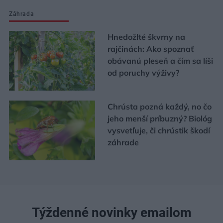
Záhrada
Hnedožlté škvrny na
rajčinách: Ako spoznať
obávanú pleseň a čím sa líši
od poruchy výživy?
Chrústa pozná každý, no čo
jeho menší príbuzný? Biológ
vysvetľuje, či chrústik škodí
záhrade
Týždenné novinky emailom