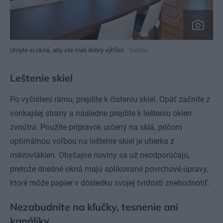
Umyte si okná, aby ste mali dobrý výhľad
Inoutic
Leštenie skiel
Po vyčistení rámu, prejdite k čisteniu skiel. Opäť začnite z
vonkajšej strany a následne prejdite k lešteniu okien
zvnútra. Použite prípravok určený na sklá, pričom
optimálnou voľbou na leštenie skiel je utierka z
mikrovlákien. Obyčajné noviny sa už neodporúčajú,
pretože dnešné okná majú aplikované povrchové úpravy,
ktoré môže papier v dôsledku svojej tvrdosti znehodnotiť.
Nezabudnite na kľučky, tesnenie ani
kanáliky