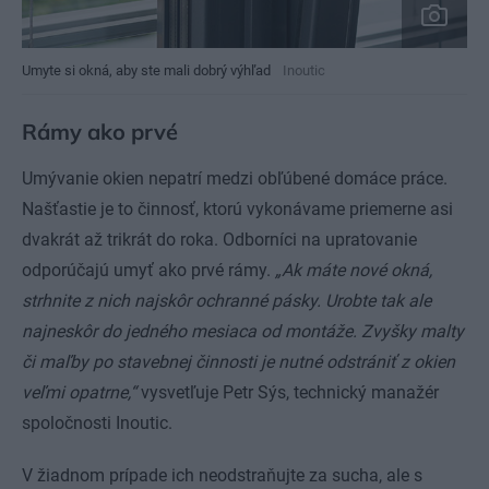
Umyte si okná, aby ste mali dobrý výhľad
Inoutic
Rámy ako prvé
Umývanie okien nepatrí medzi obľúbené domáce práce.
Našťastie je to činnosť, ktorú vykonávame priemerne asi
dvakrát až trikrát do roka. Odborníci na upratovanie
odporúčajú umyť ako prvé rámy.
„Ak máte nové okná,
strhnite z nich najskôr ochranné pásky. Urobte tak ale
najneskôr do jedného mesiaca od montáže. Zvyšky malty
či maľby po stavebnej činnosti je nutné odstrániť z okien
veľmi opatrne,“
vysvetľuje Petr Sýs, technický manažér
spoločnosti Inoutic.
V žiadnom prípade ich neodstraňujte za sucha, ale s