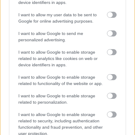
mm. Na výber je množstvo farieb a dekorov podľa
device identifiers in apps.
individuálnych prianí, v rovnakej širokej palete farieb sa
I want to allow my user data to be sent to
ponúkajú aj hliníkové kryty, ktoré dajú oknám celkom
Google for online advertising purposes.
nový rozmer. Ich výhodou je potom prakticky
I want to allow Google to send me
neobmedzená možnosť voľby farebného odtieňa.
personalized advertising.
ZDROJ: PR článok spoločnosti Inoutic / Deceuninck, spol.
I want to allow Google to enable storage
s r.o.
related to analytics like cookies on web or
device identifiers in apps.
Kategória:
Okná
I want to allow Google to enable storage
related to functionality of the website or app.
Tagy:
plastové okná
I want to allow Google to enable storage
related to personalization.
Zdieľať článok
I want to allow Google to enable storage
related to security, including authentication
functionality and fraud prevention, and other
user protection.