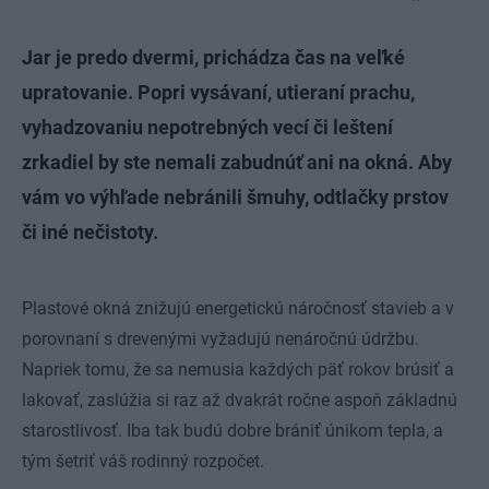
Jar je predo dvermi, prichádza čas na veľké
upratovanie. Popri vysávaní, utieraní prachu,
vyhadzovaniu nepotrebných vecí či leštení
zrkadiel by ste nemali zabudnúť ani na okná. Aby
vám vo výhľade nebránili šmuhy, odtlačky prstov
či iné nečistoty.
Plastové okná znižujú energetickú náročnosť stavieb a v
porovnaní s drevenými vyžadujú nenáročnú údržbu.
Napriek tomu, že sa nemusia každých päť rokov brúsiť a
lakovať, zaslúžia si raz až dvakrát ročne aspoň základnú
starostlivosť. Iba tak budú dobre brániť únikom tepla, a
tým šetriť váš rodinný rozpočet.