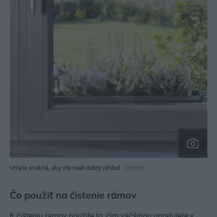
Umyte si okná, aby ste mali dobrý výhľad
Inoutic
Čo použiť na čistenie rámov
K čišteniu rámov použite to, čím väčšinou upratujete v