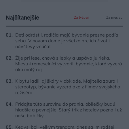
Najčítanejšie
Za týždeň
Za mesiac
Deti odrástli, rodičia majú bývanie presne podľa
seba. V novom dome je všetko pre ich život i
návštevy vnúčat
Žije pri lese, chová sliepky a uspáva ju rieka.
Miestni remeselníci vytvorili bývanie, ktoré vyzerá
ako malý raj
K bytu ladili aj škáry v obklade. Majitelia zbúrali
stereotyp, bývanie vyzerá ako z filmov svojského
režiséra
Pridajte túto surovinu do prania, obliečky budú
hladšie a pevnejšie. Starý trik z hotelov poznali už
naše babičky
Kedysi boli veľkým trendom, dnes sa im radšej