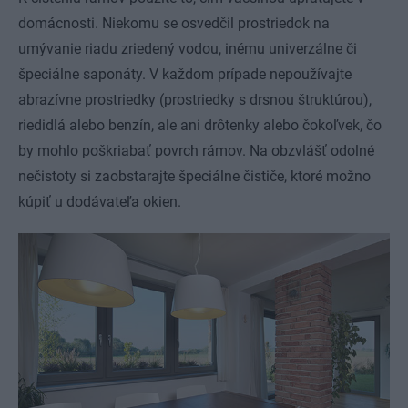
domácnosti. Niekomu se osvedčil prostriedok na
umývanie riadu zriedený vodou, inému univerzálne či
špeciálne saponáty. V každom prípade nepoužívajte
abrazívne prostriedky (prostriedky s drsnou štruktúrou),
riedidlá alebo benzín, ale ani drôtenky alebo čokoľvek, čo
by mohlo poškriabať povrch rámov. Na obzvlášť odolné
nečistoty si zaobstarajte špeciálne čističe, ktoré možno
kúpiť u dodávateľa okien.