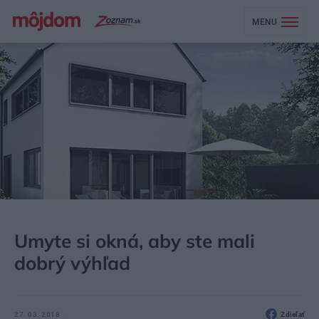
MENU
MÔJDOM
STAVBA A REKONŠTRUKCIA
OKNÁ
Umyte si okná, aby ste mali
dobrý výhľad
27. 03. 2018
Zdieľať