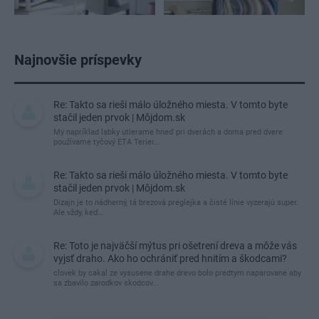
Najnovšie príspevky
Re: Takto sa rieši málo úložného miesta. V tomto byte
stačil jeden prvok | Môjdom.sk
My napríklad labky utierame hneď pri dverách a doma pred dvere
používame tyčový ETA Terier…
Re: Takto sa rieši málo úložného miesta. V tomto byte
stačil jeden prvok | Môjdom.sk
Dizajn je to nádherný, tá brezová preglejka a čisté línie vyzerajú super.
Ale vždy, keď…
Re: Toto je najväčší mýtus pri ošetrení dreva a môže vás
vyjsť draho. Ako ho ochrániť pred hnitím a škodcami?
clovek by cakal ze vysusene drahe drevo bolo predtym naparovane aby
sa zbavilo zarodkov skodcov...