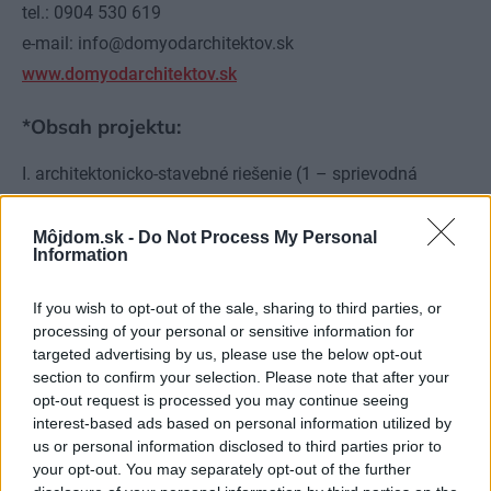
tel.: 0904 530 619
e-mail: info@domyodarchitektov.sk
www.domyodarchitektov.sk
*Obsah projektu:
I. architektonicko-stavebné riešenie (1 – sprievodná
technická správa, 2 – prehľad stavebných materiálov, 3 –
orientačný rozpočet, 4 – stavebné výkresy (výkopy,
Môjdom.sk -
Do Not Process My Personal
Information
pôdorysy, rezy, pohľady, detaily) v mierke 1 : 100, resp. 1 :
50, 5 – oplotenie)
If you wish to opt-out of the sale, sharing to third parties, or
II. vnútorné inštalácie (6 – vykurovanie, 7 – voda, 8 –
processing of your personal or sensitive information for
targeted advertising by us, please use the below opt-out
kanalizácia, 9 – plyn, 10 – elektroinštalácia)
section to confirm your selection. Please note that after your
III. prípojky inžinierskych sietí od uličných rozvodov k
opt-out request is processed you may continue seeing
domu (11 – voda, 12 – kanalizácia, 13 – elektrina, 14 –
interest-based ads based on personal information utilized by
us or personal information disclosed to third parties prior to
plyn)
your opt-out. You may separately opt-out of the further
IV. statika