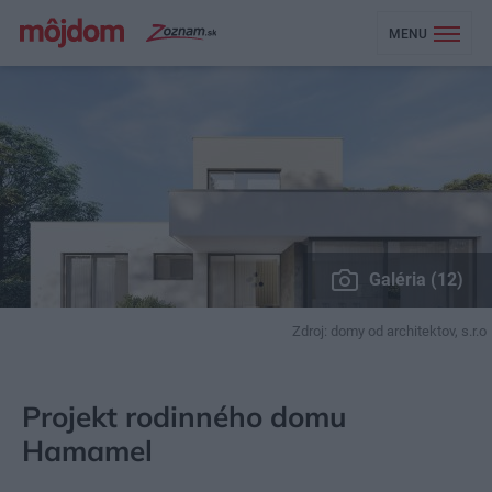
MENU
Galéria (12)
Zdroj: domy od architektov, s.r.o
MÔJDOM
STAVBA A REKONŠTRUKCIA
PROJEKTY RODINNÝCH DOMOV
Projekt rodinného domu
Hamamel