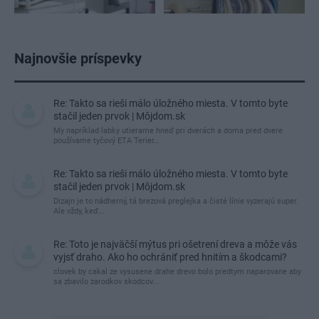
Najnovšie príspevky
Re: Takto sa rieši málo úložného miesta. V tomto byte
stačil jeden prvok | Môjdom.sk
My napríklad labky utierame hneď pri dverách a doma pred dvere
používame tyčový ETA Terier…
Re: Takto sa rieši málo úložného miesta. V tomto byte
stačil jeden prvok | Môjdom.sk
Dizajn je to nádherný, tá brezová preglejka a čisté línie vyzerajú super.
Ale vždy, keď…
Re: Toto je najväčší mýtus pri ošetrení dreva a môže vás
vyjsť draho. Ako ho ochrániť pred hnitím a škodcami?
clovek by cakal ze vysusene drahe drevo bolo predtym naparovane aby
sa zbavilo zarodkov skodcov...