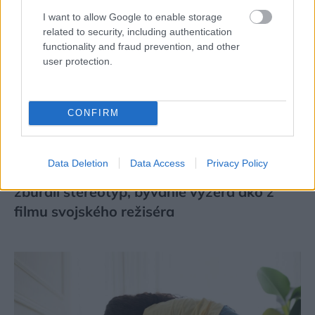
I want to allow Google to enable storage
related to security, including authentication
functionality and fraud prevention, and other
user protection.
CONFIRM
Data Deletion
Data Access
Privacy Policy
K bytu ladili aj škáry v obklade. Majitelia
zbúrali stereotyp, bývanie vyzerá ako z
filmu svojského režiséra