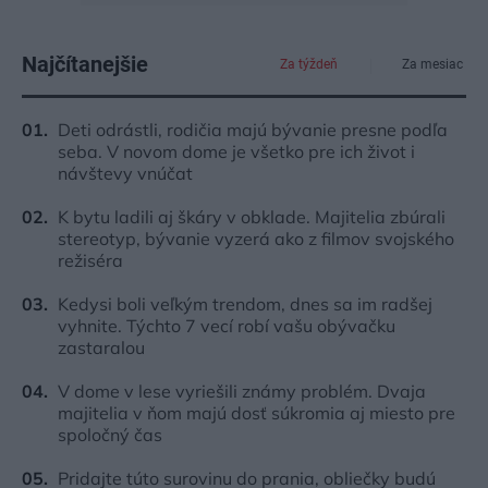
Najčítanejšie
Za týždeň
Za mesiac
Deti odrástli, rodičia majú bývanie presne podľa
seba. V novom dome je všetko pre ich život i
návštevy vnúčat
K bytu ladili aj škáry v obklade. Majitelia zbúrali
stereotyp, bývanie vyzerá ako z filmov svojského
režiséra
Kedysi boli veľkým trendom, dnes sa im radšej
vyhnite. Týchto 7 vecí robí vašu obývačku
zastaralou
V dome v lese vyriešili známy problém. Dvaja
majitelia v ňom majú dosť súkromia aj miesto pre
spoločný čas
Pridajte túto surovinu do prania, obliečky budú