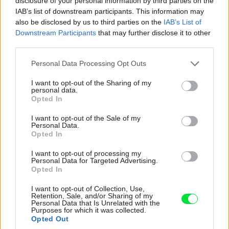
disclosure of your personal information by third parties on the
V. iné (15 – celková situácia v mierke 1 : 200 so
IAB’s list of downstream participants. This information may
also be disclosed by us to third parties on the
IAB’s List of
zakreslením objektu, okótovaním inžinierskych sietí a
Downstream Participants
that may further disclose it to other
terénnych úprav, 16 – rozvinutý uličný pohľad s
third parties.
okótovaním od susedných objektov)
Please note that this website/app uses one or more Google
Personal Data Processing Opt Outs
services and may gather and store information including but
Kategória:
Projekty rodinných domov
not limited to your visit or usage behaviour. You may click to
I want to opt-out of the Sharing of my
personal data.
grant or deny consent to Google and its third-party tags to
Opted In
Tagy:
projekty domov
rodinný dom
use your data for below specified purposes in below Google
consent section.
I want to opt-out of the Sale of my
Personal Data.
Opted In
Zdieľať článok
I want to opt-out of processing my
Personal Data for Targeted Advertising.
Opted In
I want to opt-out of Collection, Use,
Retention, Sale, and/or Sharing of my
Pozrite si viac
Personal Data that Is Unrelated with the
Purposes for which it was collected.
Opted Out