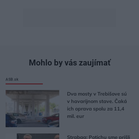
Mohlo by vás zaujímať
ASB.sk
Dva mosty v Trebišove sú
v havarijnom stave. Čaká
ich oprava spolu za 11,4
mil. eur
Strabag: Potichu sme prišli