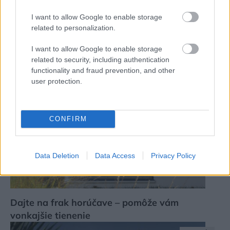
I want to allow Google to enable storage
related to personalization.
Dom s vlastnou vyhliadkovou vežou
I want to allow Google to enable storage
related to security, including authentication
Dom z tehly
functionality and fraud prevention, and other
user protection.
CONFIRM
Data Deletion
Data Access
Privacy Policy
Dajte na frak horúčave – pomôže vám
vonkajšie tienenie