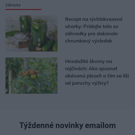
Záhrada
Recept na rýchlokvasené
uhorky: Pridajte toto zo
záhradky pre dokonale
chrumkavý výsledok
Hnedožlté škvrny na
rajčinách: Ako spoznať
obávanú pleseň a čím sa líši
od poruchy výživy?
Týždenné novinky emailom