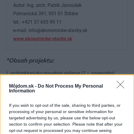
Autor: Ing. arch. Patrik Janoušek
Pohranická 391, 951 01 Štitáre
tel.: +421 37 655 99 11
e-mail: info@ekonomicke-stavby.sk
www.ekonomicke-stavby.sk
*Obsah projektu:
I. architektonicko-stavebné riešenie (1 – sprievodná
technická správa, 2 – prehľad stavebných materiálov, 3 –
Môjdom.sk -
Do Not Process My Personal
orientačný rozpočet, 4 – stavebné výkresy (výkopy,
Information
pôdorysy, rezy, pohľady, detaily) v mierke 1 : 100, resp. 1 :
If you wish to opt-out of the sale, sharing to third parties, or
50, 5 – oplotenie)
processing of your personal or sensitive information for
II. vnútorné inštalácie (6 – vykurovanie, 7 – voda, 8 –
targeted advertising by us, please use the below opt-out
kanalizácia, 9 – plyn, 10 – elektroinštalácia)
section to confirm your selection. Please note that after your
opt-out request is processed you may continue seeing
III. prípojky inžinierskych sietí od uličných rozvodov k