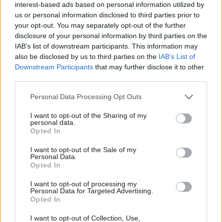
interest-based ads based on personal information utilized by
domu (11 – voda, 12 – kanalizácia, 13 – elektrina, 14 –
us or personal information disclosed to third parties prior to
plyn)
your opt-out. You may separately opt-out of the further
disclosure of your personal information by third parties on the
IV. statika
IAB’s list of downstream participants. This information may
also be disclosed by us to third parties on the
IAB’s List of
Kategória:
Projekty rodinných domov
Downstream Participants
that may further disclose it to other
third parties.
Tagy:
projekty domov
rodinný dom
Please note that this website/app uses one or more Google
Personal Data Processing Opt Outs
services and may gather and store information including but
not limited to your visit or usage behaviour. You may click to
I want to opt-out of the Sharing of my
personal data.
grant or deny consent to Google and its third-party tags to
Zdieľať článok
Opted In
use your data for below specified purposes in below Google
consent section.
I want to opt-out of the Sale of my
Personal Data.
Opted In
Dom z tehly
I want to opt-out of processing my
Personal Data for Targeted Advertising.
Opted In
I want to opt-out of Collection, Use,