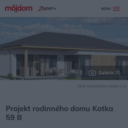
MENU
Galéria (8)
Zdroj: Ekonomické stavby s.r.o.
MÔJDOM
STAVBA A REKONŠTRUKCIA
PROJEKTY RODINNÝCH DOMOV
Projekt rodinného domu Katka
59 B