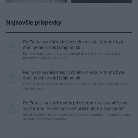
Najnovšie príspevky
Re: Takto sa rieši málo úložného miesta. V tomto byte
stačil jeden prvok | Môjdom.sk
My napríklad labky utierame hneď pri dverách a doma pred dvere
používame tyčový ETA Terier…
Re: Takto sa rieši málo úložného miesta. V tomto byte
stačil jeden prvok | Môjdom.sk
Dizajn je to nádherný, tá brezová preglejka a čisté línie vyzerajú super.
Ale vždy, keď…
Re: Toto je najväčší mýtus pri ošetrení dreva a môže vás
vyjsť draho. Ako ho ochrániť pred hnitím a škodcami?
clovek by cakal ze vysusene drahe drevo bolo predtym naparovane aby
sa zbavilo zarodkov skodcov...