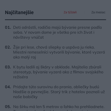
Najčítanejšie
Za týždeň
Za mesiac
Deti odrástli, rodičia majú bývanie presne podľa
seba. V novom dome je všetko pre ich život i
návštevy vnúčat
Žije pri lese, chová sliepky a uspáva ju rieka.
Miestni remeselníci vytvorili bývanie, ktoré vyzerá
ako malý raj
K bytu ladili aj škáry v obklade. Majitelia zbúrali
stereotyp, bývanie vyzerá ako z filmov svojského
režiséra
Pridajte túto surovinu do prania, obliečky budú
hladšie a pevnejšie. Starý trik z hotelov poznali už
naše babičky
Na šírku má len 5 metrov a ľahko ho prehliadnete.