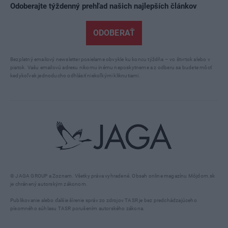
Odoberajte týždenný prehľad našich najlepších článkov
ODOBERAŤ
Bezplatný emailový newsletter posielame obvykle ku koncu týždňa – vo štvrtok alebo v
piatok. Vašu emailovú adresu nikomu inému neposkytneme a z odberu sa budete môcť
kedykoľvek jednoducho odhlásiť niekoľkými kliknutiami.
© JAGA GROUP a Zoznam. Všetky práva vyhradené. Obsah online magazínu Môjdom.sk
je chránený autorským zákonom.
Publikovanie alebo ďalšie šírenie správ zo zdrojov TASR je bez predchádzajúceho
písomného súhlasu TASR porušením autorského zákona.