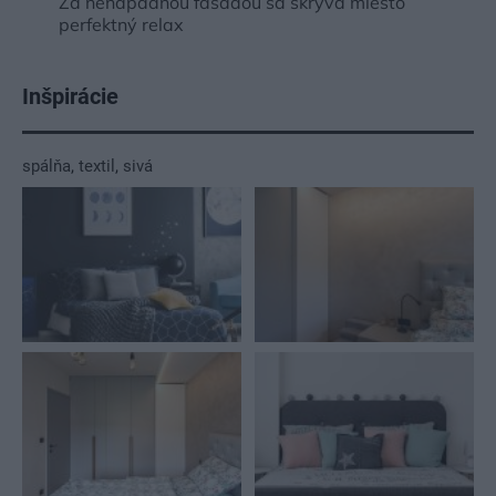
Za nenápadnou fasádou sa skrýva miesto
perfektný relax
Inšpirácie
spálňa
,
textil
,
sivá