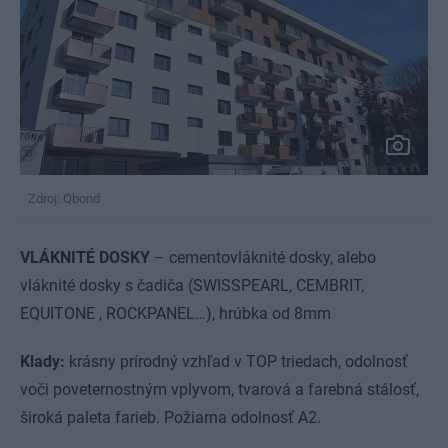
Zdroj: Qbond
VLÁKNITÉ DOSKY
– cementovláknité dosky, alebo
vláknité dosky s čadiča (SWISSPEARL, CEMBRIT,
EQUITONE , ROCKPANEL…), hrúbka od 8mm
Klady:
krásny prírodný vzhľad v TOP triedach, odolnosť
voči poveternostným vplyvom, tvarová a farebná stálosť,
široká paleta farieb. Požiarna odolnosť A2.