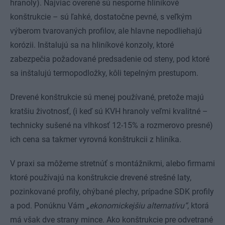
hranoly). Najviac overené sú nesporne hliníkové
konštrukcie – sú ľahké, dostatočne pevné, s veľkým
výberom tvarovaných profilov, ale hlavne nepodliehajú
korózii. Inštalujú sa na hliníkové konzoly, ktoré
zabezpečia požadované predsadenie od steny, pod ktoré
sa inštalujú termopodložky, kôli tepelným prestupom.
Drevené konštrukcie sú menej používané, pretože majú
kratšiu životnosť, (i keď sú KVH hranoly veľmi kvalitné –
technicky sušené na vlhkosť 12-15% a rozmerovo presné)
ich cena sa takmer vyrovná konštrukcii z hliníka.
V praxi sa môžeme stretnúť s montážnikmi, alebo firmami
ktoré používajú na konštrukcie drevené strešné laty,
pozinkované profily, ohýbané plechy, prípadne SDK profily
a pod. Ponúknu Vám
„ekonomickejšiu alternatívu“
, ktorá
má však dve strany mince. Ako konštrukcie pre odvetrané