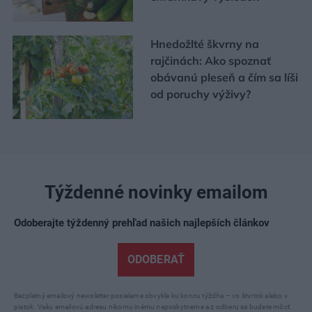
Hnedožlté škvrny na
rajčinách: Ako spoznať
obávanú pleseň a čím sa líši
od poruchy výživy?
Týždenné novinky emailom
Odoberajte týždenný prehľad našich najlepších článkov
ODOBERAŤ
Bezplatný emailový newsletter posielame obvykle ku koncu týždňa – vo štvrtok alebo v
piatok. Vašu emailovú adresu nikomu inému neposkytneme a z odberu sa budete môcť