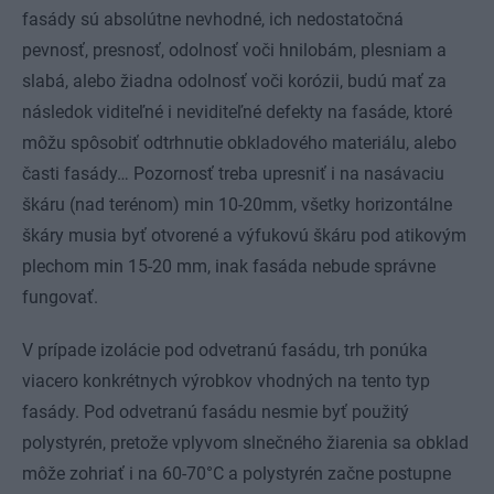
fasády sú absolútne nevhodné, ich nedostatočná
pevnosť, presnosť, odolnosť voči hnilobám, plesniam a
slabá, alebo žiadna odolnosť voči korózii, budú mať za
následok viditeľné i neviditeľné defekty na fasáde, ktoré
môžu spôsobiť odtrhnutie obkladového materiálu, alebo
časti fasády… Pozornosť treba upresniť i na nasávaciu
škáru (nad terénom) min 10-20mm, všetky horizontálne
škáry musia byť otvorené a výfukovú škáru pod atikovým
plechom min 15-20 mm, inak fasáda nebude správne
fungovať.
V prípade izolácie pod odvetranú fasádu, trh ponúka
viacero konkrétnych výrobkov vhodných na tento typ
fasády. Pod odvetranú fasádu nesmie byť použitý
polystyrén, pretože vplyvom slnečného žiarenia sa obklad
môže zohriať i na 60-70°C a polystyrén začne postupne