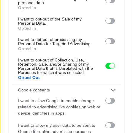
personal data.
grant or deny consent to Google and its third-party tags to
Massaranduba, Bangkirai.. )
Opted In
use your data for below specified purposes in below Google
consent section.
I want to opt-out of the Sale of my
Klady:
jediný prírodný materiál (zo spomínaných), krásny
Personal Data.
Opted In
prírodný vzhľad, odolnosť voči škodcom, plesniam…
I want to opt-out of processing my
Personal Data for Targeted Advertising.
Zápory:
odolnosť voči poveternostným vplyvom len pri
Opted In
pravidelnom udržiavaní a ošetrovaní, Požiarna odolnosť
I want to opt-out of Collection, Use,
– E.
Retention, Sale, and/or Sharing of my
Personal Data that Is Unrelated with the
Purposes for which it was collected.
Použitie:
Drevené obklady sú a budú jedinečné, keďže sú
Opted Out
prírodného pôvodu. Vyžadujú si na rozdiel od ostatných
Google consents
spomínaných pravidelné ošetrovanie a údržbu. Tvrdenia,
že povrchová úprava na drevených obkladoch vydrží v
I want to allow Google to enable storage
related to advertising like cookies on web or
exteriéry 5 rokov, nebude pravdivá. A ak chcete zachovať
device identifiers in apps.
prírodný vzhľad, rátajte s údržbou 1x za rok, prípadne 1x
za 2 roky, zvetranie bude však už evidentné. Sú vhodné na
I want to allow my user data to be sent to
Google for online advertising purposes.