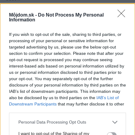
Môjdom.sk -
Do Not Process My Personal
Information
If you wish to opt-out of the sale, sharing to third parties, or
processing of your personal or sensitive information for
targeted advertising by us, please use the below opt-out
section to confirm your selection. Please note that after your
opt-out request is processed you may continue seeing
interest-based ads based on personal information utilized by
us or personal information disclosed to third parties prior to
your opt-out. You may separately opt-out of the further
disclosure of your personal information by third parties on the
IAB’s list of downstream participants. This information may
also be disclosed by us to third parties on the
IAB’s List of
Downstream Participants
that may further disclose it to other
Zdroj: Qbond
third parties.
Please note that this website/app uses one or more Google
Personal Data Processing Opt Outs
DREVO – prírodný materiál Thermowood, alebo exotické
services and may gather and store information including but
not limited to your visit or usage behaviour. You may click to
I want to opt-out of the Sharing of my
dreviny
(termoborovica, termojaseň, Sapeli,