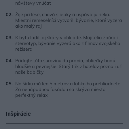
návštevy vnúčat
Žije pri lese, chová sliepky a uspáva ju rieka.
Miestni remeselníci vytvorili bývanie, ktoré vyzerá
ako malý raj
K bytu ladili aj škáry v obklade. Majitelia zbúrali
stereotyp, bývanie vyzerá ako z filmov svojského
režiséra
Pridajte túto surovinu do prania, obliečky budú
hladšie a pevnejšie. Starý trik z hotelov poznali už
naše babičky
Na šírku má len 5 metrov a ľahko ho prehliadnete.
Za nenápadnou fasádou sa skrýva miesto
perfektný relax
Inšpirácie