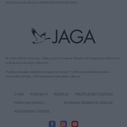
kedykoľvek jednoducho odhlásiť niekoľkými kliknutiami.
© JAGA GROUP a Zoznam. Všetky práva vyhradené. Obsah online magazínu Môjdom.sk
je chránený autorským zákonom.
Publikovanie alebo ďalšie šírenie správ zo zdrojov TASR je bez predchádzajúceho
písomného súhlasu TASR porušením autorského zákona.
O NÁS
KONTAKTY
INZERCIA
PREDPLATNÉ ČASOPISU
PRÁVO NA OPRAVU
OCHRANA OSOBNÝCH ÚDAJOV
NASTAVENIA COOKIES