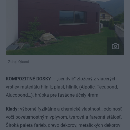
Zdroj: Qbond
KOMPOZITNÉ DOSKY
– „sendvič“ zložený z viacerých
vrstiev materiálu hliník, plast, hliník, (Alpolic, Tecubond,
Alucobond…), hrúbka pre fasádne účely 4mm.
Klady:
výborné fyzikálne a chemické vlastnosti, odolnosť
voči poveternostným vplyvom, tvarová a farebná stálosť.
Široká paleta farieb, drevo dekorov, metalických dekorov