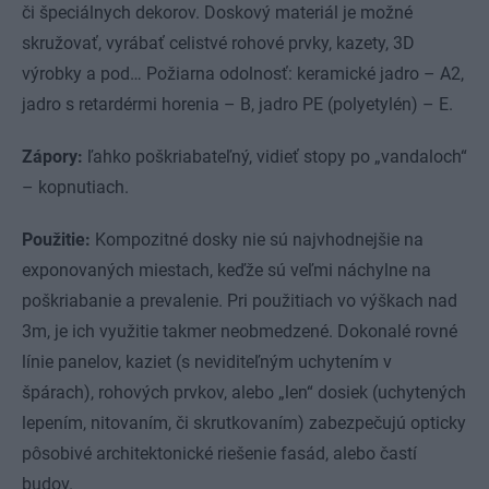
či špeciálnych dekorov. Doskový materiál je možné
skružovať, vyrábať celistvé rohové prvky, kazety, 3D
výrobky a pod… Požiarna odolnosť: keramické jadro – A2,
jadro s retardérmi horenia – B, jadro PE (polyetylén) – E.
Zápory:
ľahko poškriabateľný, vidieť stopy po „vandaloch“
– kopnutiach.
Použitie:
Kompozitné dosky nie sú najvhodnejšie na
exponovaných miestach, keďže sú veľmi náchylne na
poškriabanie a prevalenie. Pri použitiach vo výškach nad
3m, je ich využitie takmer neobmedzené. Dokonalé rovné
línie panelov, kaziet (s neviditeľným uchytením v
špárach), rohových prvkov, alebo „len“ dosiek (uchytených
lepením, nitovaním, či skrutkovaním) zabezpečujú opticky
pôsobivé architektonické riešenie fasád, alebo častí
budov.