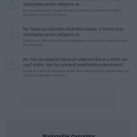
stačil jeden prvok | Môjdom.sk
My napríklad labky utierame hneď pri dverách a doma pred dvere
používame tyčový ETA Terier…
Re: Takto sa rieši málo úložného miesta. V tomto byte
stačil jeden prvok | Môjdom.sk
Dizajn je to nádherný, tá brezová preglejka a čisté línie vyzerajú super.
Ale vždy, keď…
Re: Toto je najväčší mýtus pri ošetrení dreva a môže vás
vyjsť draho. Ako ho ochrániť pred hnitím a škodcami?
clovek by cakal ze vysusene drahe drevo bolo predtym naparovane aby
sa zbavilo zarodkov skodcov...
Najnovšie časopisy