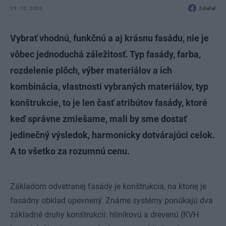
29. 10. 2020
Zdieľať
Vybrať vhodnú, funkčnú a aj krásnu fasádu, nie je
vôbec jednoduchá záležitosť. Typ fasády, farba,
rozdelenie plôch, výber materiálov a ich
kombinácia, vlastnosti vybraných materiálov, typ
konštrukcie, to je len časť atribútov fasády, ktoré
keď správne zmiešame, mali by sme dostať
jedinečný výsledok, harmonicky dotvárajúci celok.
A to všetko za rozumnú cenu.
Základom odvetranej fasády je konštrukcia, na ktorej je
fasádny obklad upevnený. Známe systémy ponúkajú dva
základné druhy konštrukcií: hliníkovú a drevenú (KVH