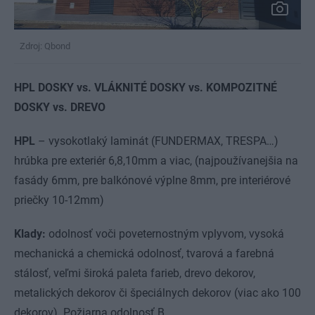
Zdroj: Qbond
HPL DOSKY vs. VLÁKNITÉ DOSKY vs. KOMPOZITNÉ
DOSKY vs. DREVO
HPL
– vysokotlaký laminát (FUNDERMAX, TRESPA…)
hrúbka pre exteriér 6,8,10mm a viac, (najpoužívanejšia na
fasády 6mm, pre balkónové výplne 8mm, pre interiérové
priečky 10-12mm)
Klady:
odolnosť voči poveternostným vplyvom, vysoká
mechanická a chemická odolnosť, tvarová a farebná
stálosť, veľmi široká paleta farieb, drevo dekorov,
metalických dekorov či špeciálnych dekorov (viac ako 100
dekorov). Požiarna odolnosť B