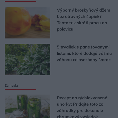
Výborný broskyňový džem
bez otravných šupiek?
Tento trik skráti prácu na
polovicu
5 trvaliek s panašovanými
listami, ktoré dodajú vášmu
záhonu celosezónny šmrnc
Záhrada
Recept na rýchlokvasené
uhorky: Pridajte toto zo
záhradky pre dokonale
chrumkavý výsledok