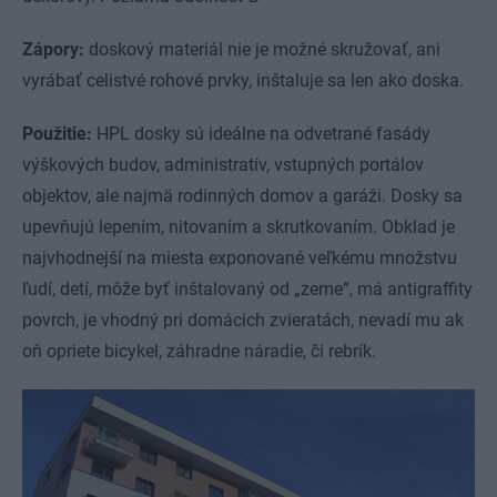
Zápory:
doskový materiál nie je možné skružovať, ani
vyrábať celistvé rohové prvky, inštaluje sa len ako doska.
Použitie:
HPL dosky sú ideálne na odvetrané fasády
výškových budov, administratív, vstupných portálov
objektov, ale najmä rodinných domov a garáži. Dosky sa
upevňujú lepením, nitovaním a skrutkovaním. Obklad je
najvhodnejší na miesta exponované veľkému množstvu
ľudí, detí, môže byť inštalovaný od „zeme“, má antigraffity
povrch, je vhodný pri domácich zvieratách, nevadí mu ak
oň opriete bicykel, záhradne náradie, či rebrík.