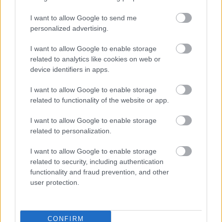
fasády administratív, polyfunkčných objektov, rodinných
domov, garáži, plotov, balkónových výplní a pod. Pri
I want to allow Google to send me
personalized advertising.
drevených obkladoch sa používa drevená konštrukcia, do
ktorej sa dosky najčastejšie skrutkujú, môžu sa však aj
I want to allow Google to enable storage
lepiť.
related to analytics like cookies on web or
device identifiers in apps.
V tomto článku nie sú zďaleka spomenuté všetky typy
I want to allow Google to enable storage
obkladových materiálov odvetraných fasád, ako napr.
related to functionality of the website or app.
Corten, Rheizink, kamenné, keramické, Titánzinkové
I want to allow Google to enable storage
obklady. Téma odvetraných fasád je veľmi zaujímavá a
related to personalization.
obšírna, či sa jedná o funkčnú, materiálovú, alebo
dizajnovú časť fasády. Správny výber materiálov,
I want to allow Google to enable storage
related to security, including authentication
kombinácia farieb a plôch je polovica úspechu, krásna
functionality and fraud prevention, and other
inštalácia a montáž do posledných detailov, je tá druhá.
user protection.
My to máme radi a vyžívame sa v tom.
QBOND s.r.o.
CONFIRM