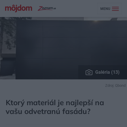
MENU
Galéria (13)
Zdroj: Qbond
MÔJDOM
STAVBA A REKONŠTRUKCIA
STENY A FASÁDY
Ktorý materiál je najlepší na
vašu odvetranú fasádu?