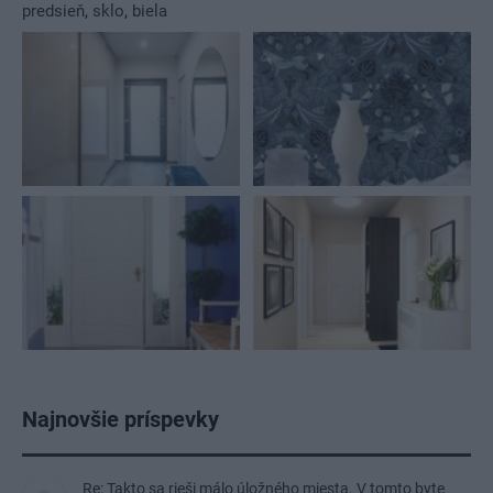
predsieň
,
sklo
,
biela
Najnovšie príspevky
Re: Takto sa rieši málo úložného miesta. V tomto byte