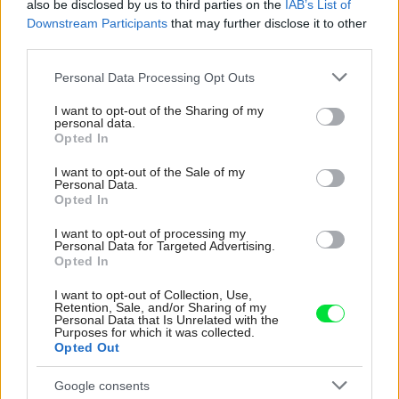
also be disclosed by us to third parties on the
IAB’s List of
Slovenský výrobca Lindab Vám ponúka 8 typov strešných
Downstream Participants
that may further disclose it to other
krytín, v rôznych hrúbkach, v štyroch materiálových a 21
third parties.
farebných prevedeniach. K tomu viac ako 50
Please note that this website/app uses one or more Google
Personal Data Processing Opt Outs
komponentov špičkového odkvapového systému a
services and may gather and store information including but
mnoho ďalších produktov určených pre stavebníctvo.
not limited to your visit or usage behaviour. You may click to
I want to opt-out of the Sharing of my
personal data.
grant or deny consent to Google and its third-party tags to
Príďte si k nám namixovať tú najlepšiu strechu pre Vás.
Opted In
use your data for below specified purposes in below Google
Na naše produkty Vám poskytneme písomnú záruku od
consent section.
I want to opt-out of the Sale of my
15 – 30 rokov v rokov v závislosti od typu povrchovej
Personal Data.
Opted In
úpravy. Životnosť našich krytín je však 40 – 60 rokov.
I want to opt-out of processing my
Personal Data for Targeted Advertising.
Navyše s Lindabom môžete každý mesiac vyhrať
Opted In
poukážku v hodnote 500 € na produkty Lindab
a Vašu
I want to opt-out of Collection, Use,
novú strechu tak získate ešte lacnejšie. Stačí ak
Retention, Sale, and/or Sharing of my
Personal Data that Is Unrelated with the
zaregistrujete Vašu starú strechu na stránke
Purposes for which it was collected.
www.stresnysystem.sk
.
Opted Out
Google consents
Ponúkame Vám odborné poradenstvo pri rekonštrukcii.