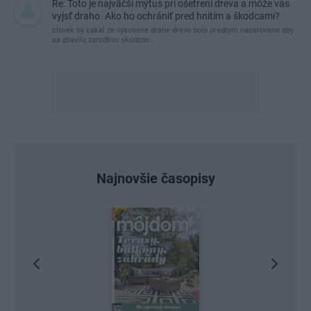
Re: Toto je najväčší mýtus pri ošetrení dreva a môže vás
vyjsť draho. Ako ho ochrániť pred hnitím a škodcami?
clovek by cakal ze vysusene drahe drevo bolo predtym naparovane aby
sa zbavilo zarodkov skodcov...
Najnovšie časopisy