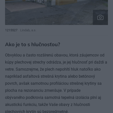
1215527
Lindab, a.s.
Ako je to s hlučnosťou?
Obvyklou a často rozšírenú obavou, ktorá záujemcov od
kúpy plechovej strechy odrádza, je jej hlučnosť pri daždi a
vetre. Samozrejme, že plech nepohltí hluk natoľko ako
napríklad asfaltová strešná krytina alebo betónový
povrch, avšak samotnou profiláciou strešnej krytiny sa
plocha na rezonanciu zmenšuje. V prípade
obývaného podkrovia samotná tepelná izolácia plní aj
akustickú funkciu, takže Vaše obavy z hlučnosti
plechových krytín sú bezpredmetné.