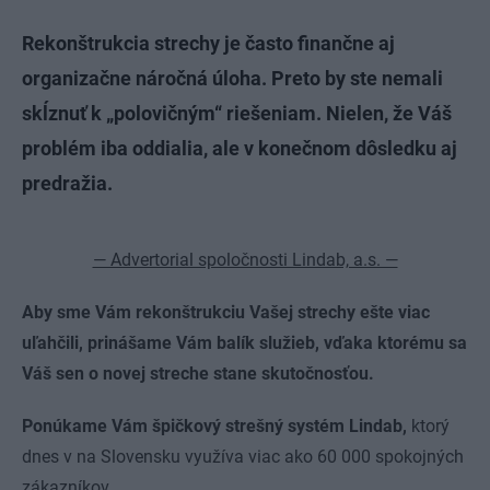
Rekonštrukcia strechy je často finančne aj
organizačne náročná úloha. Preto by ste nemali
skĺznuť k „polovičným“ riešeniam. Nielen, že Váš
problém iba oddialia, ale v konečnom dôsledku aj
predražia.
— Advertorial spoločnosti Lindab, a.s. —
Aby sme Vám rekonštrukciu Vašej strechy ešte viac
uľahčili, prinášame Vám balík služieb, vďaka ktorému sa
Váš sen o novej streche stane skutočnosťou.
Ponúkame Vám špičkový strešný systém Lindab,
ktorý
dnes v na Slovensku využíva viac ako 60 000 spokojných
zákazníkov.