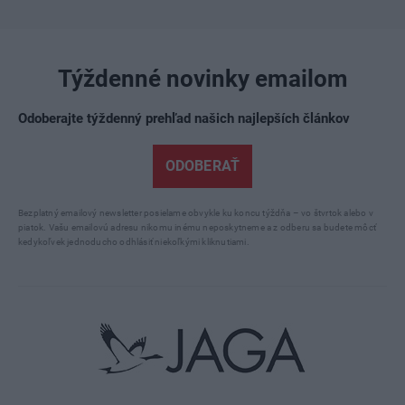
Týždenné novinky emailom
Odoberajte týždenný prehľad našich najlepších článkov
ODOBERAŤ
Bezplatný emailový newsletter posielame obvykle ku koncu týždňa – vo štvrtok alebo v
piatok. Vašu emailovú adresu nikomu inému neposkytneme a z odberu sa budete môcť
kedykoľvek jednoducho odhlásiť niekoľkými kliknutiami.