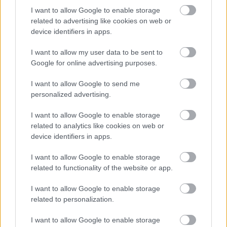
Náš Lindab Expert Vás osobne navštívi a poradí Vám
I want to allow Google to enable storage
related to advertising like cookies on web or
najlepšie riešenie pri rekonštrukcii Vašej strechy.
device identifiers in apps.
Odporučíme Vám profesionálneho a zaškoleného
I want to allow my user data to be sent to
montážnika z našej databázy, ktorý zrealizuje montáž
Google for online advertising purposes.
strešného systému Lindab na vysokej kvalitatívnej a
I want to allow Google to send me
profesionálnej úrovni.
personalized advertising.
Lindab, a.s.
I want to allow Google to enable storage
related to analytics like cookies on web or
Jamník 278, 053 22 – výrobný závod
device identifiers in apps.
053/4176 220-30
www.stresnysystem.sk
|
www.lindab.sk
I want to allow Google to enable storage
related to functionality of the website or app.
Kategória:
Strecha, podkrovie
I want to allow Google to enable storage
related to personalization.
Zdieľať článok
I want to allow Google to enable storage