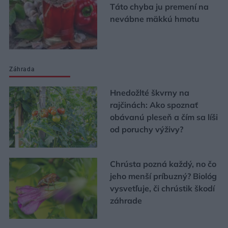
Táto chyba ju premení na
nevábne mäkkú hmotu
Záhrada
Hnedožlté škvrny na
rajčinách: Ako spoznať
obávanú pleseň a čím sa líši
od poruchy výživy?
Chrústa pozná každý, no čo
jeho menší príbuzný? Biológ
vysvetľuje, či chrústik škodí
záhrade