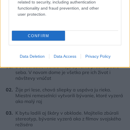
related to security, including authentication
functionality and fraud prevention, and other
user protection.
CONFIRM
Najčítanejšie
Za týždeň
Za mesiac
Data Deletion
Data Access
Privacy Policy
Deti odrástli, rodičia majú bývanie presne podľa
seba. V novom dome je všetko pre ich život i
návštevy vnúčat
Žije pri lese, chová sliepky a uspáva ju rieka.
Miestni remeselníci vytvorili bývanie, ktoré vyzerá
ako malý raj
K bytu ladili aj škáry v obklade. Majitelia zbúrali
stereotyp, bývanie vyzerá ako z filmov svojského
režiséra