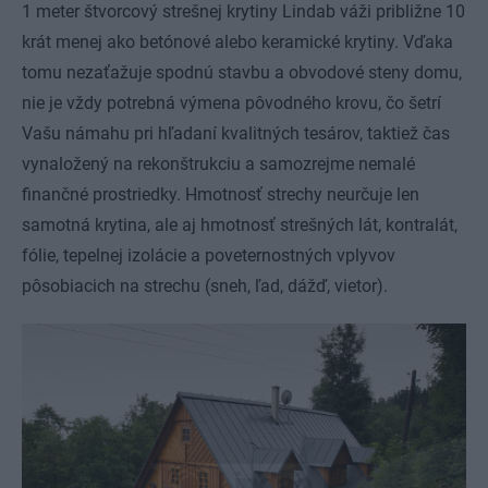
1 meter štvorcový strešnej krytiny Lindab váži približne 10
krát menej ako betónové alebo keramické krytiny. Vďaka
tomu nezaťažuje spodnú stavbu a obvodové steny domu,
nie je vždy potrebná výmena pôvodného krovu, čo šetrí
Vašu námahu pri hľadaní kvalitných tesárov, taktiež čas
vynaložený na rekonštrukciu a samozrejme nemalé
finančné prostriedky. Hmotnosť strechy neurčuje len
samotná krytina, ale aj hmotnosť strešných lát, kontralát,
fólie, tepelnej izolácie a poveternostných vplyvov
pôsobiacich na strechu (sneh, ľad, dážď, vietor).