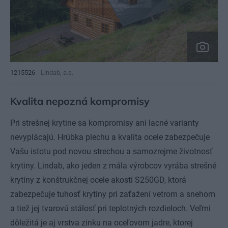
1215526
Lindab, a.s.
Kvalita nepozná kompromisy
Pri strešnej krytine sa kompromisy ani lacné varianty
nevyplácajú. Hrúbka plechu a kvalita ocele zabezpečuje
Vašu istotu pod novou strechou a samozrejme životnosť
krytiny. Lindab, ako jeden z mála výrobcov vyrába strešné
krytiny z konštrukčnej ocele akosti S250GD, ktorá
zabezpečuje tuhosť krytiny pri zaťažení vetrom a snehom
a tiež jej tvarovú stálosť pri teplotných rozdieloch. Veľmi
dôležitá je aj vrstva zinku na oceľovom jadre, ktorej