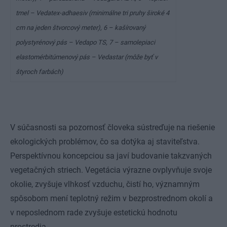
tmel – Vedatex-adhaesiv (minimálne tri pruhy široké 4
cm na jeden štvorcový meter), 6 – kašírovaný
polystyrénový pás – Vedapo TS, 7 – samolepiaci
elastomérbitúmenový pás – Vedastar (môže byť v
štyroch farbách)
V súčasnosti sa pozornosť človeka sústreďuje na riešenie
ekologických problémov, čo sa dotýka aj staviteľstva.
Perspektívnou koncepciou sa javí budovanie takzvaných
vegetačných striech. Vegetácia výrazne ovplyvňuje svoje
okolie, zvyšuje vlhkosť vzduchu, čistí ho, významným
spôsobom mení teplotný režim v bezprostrednom okolí a
v neposlednom rade zvyšuje estetickú hodnotu
prostredia.