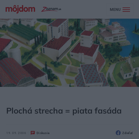
MENU
MÔJDOM
STAVBA A REKONŠTRUKCIA
STRECHA, PODKROVIE
Plochá strecha = piata fasáda
19. 09. 2006
Diskusia
Zdieľať