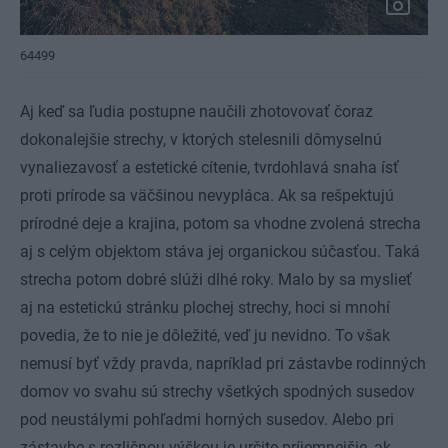
64499
Aj keď sa ľudia postupne naučili zhotovovať čoraz
dokonalejšie strechy, v ktorých stelesnili dômyselnú
vynaliezavosť a estetické cítenie, tvrdohlavá snaha ísť
proti prírode sa väčšinou nevypláca. Ak sa rešpektujú
prírodné deje a krajina, potom sa vhodne zvolená strecha
aj s celým objektom stáva jej organickou súčasťou. Taká
strecha potom dobré slúži dlhé roky. Malo by sa myslieť
aj na estetickú stránku plochej strechy, hoci si mnohí
povedia, že to nie je dôležité, veď ju nevidno. To však
nemusí byť vždy pravda, napríklad pri zástavbe rodinných
domov vo svahu sú strechy všetkých spodných susedov
pod neustálymi pohľadmi horných susedov. Alebo pri
zástavbe s rozličnou výškou je určite príjemnejšie, ak