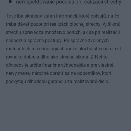
nerešpektovanie počasia pri realizácii strechy.
To je iba skrátený súhrn informácií, ktoré opisujú, na čo
treba dávať pozor pri realizácii plochej strechy. Aj šikmú
strechu sprevádza množstvo porúch, ak sa pri realizácii
nedodržia správne postupy. Pri správne zvolených
materiáloch a technológiách môže plochá strecha slúžiť
rovnako dobre a dlho ako strecha šikmá. Z týchto
dôvodov je určite finančne výhodnejšie a pre vlastné
nervy menej náročné obrátiť sa na odborníkov, ktorí
poskytujú dlhodobú garanciu za realizované dielo.