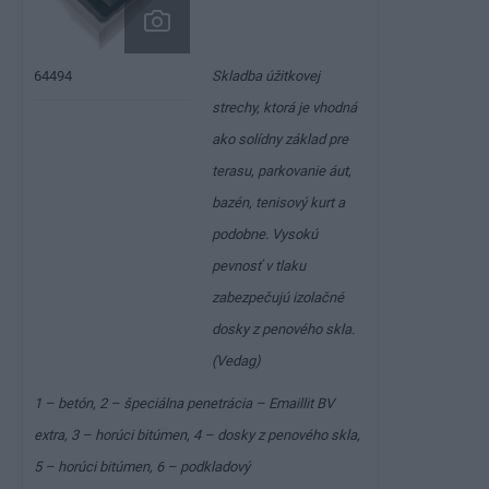
Skladba úžitkovej
64494
strechy, ktorá je vhodná
ako solídny základ pre
terasu, parkovanie áut,
bazén, tenisový kurt a
podobne. Vysokú
pevnosť v tlaku
zabezpečujú izolačné
dosky z penového skla.
(Vedag)
1 – betón, 2 – špeciálna penetrácia – Emaillit BV
extra, 3 – horúci bitúmen, 4 – dosky z penového skla,
5 – horúci bitúmen, 6 – podkladový