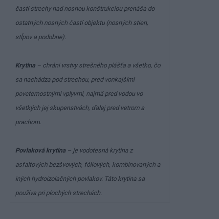
častí strechy nad nosnou konštrukciou prenáša do
ostatných nosných častí objektu (nosných stien,
stĺpov a podobne).
Krytina
– chráni vrstvy strešného plášťa a všetko, čo
sa nachádza pod strechou, pred vonkajšími
poveternostnými vplyvmi, najmä pred vodou vo
všetkých jej skupenstvách, ďalej pred vetrom a
prachom.
Povlaková krytina
– je vodotesná krytina z
asfaltových bezšvových, fóliových, kombinovaných a
iných hydroizolačných povlakov. Táto krytina sa
používa pri plochých strechách.