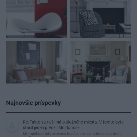
Najnovšie príspevky
Re: Takto sa rieši málo úložného miesta. V tomto byte
stačil jeden prvok | Môjdom.sk
My napríklad labky utierame hneď pri dverách a doma pred dvere