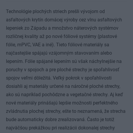
Technológie plochých striech prešli vývojom od
asfaltových krytín domácej výroby cez vlnu asfaltových
lepeniek zo Západu a množstvo náterových systémov
rozličnej kvality až po nové fóliové systémy (plastové
fólie, mPVC, VAE a iné). Tieto fóliové materiály sa
najčastejšie spájajú vzájomným stavovaním alebo
lepením. Fólie spájané lepením sú však náchylnejšie na
poruchy v spojoch a pre ploché strechy je spoľahlivosť
spojov veľmi dôležitá. Veľký pokrok v spoľahlivosti
dosiahli aj materiály určené na náročné ploché strechy,
ako sú napríklad pochôdzne a vegetačné strechy. Aj keď
nové materiály prinášajú lepšie možnosti perfektného
zvládnutia plochej strechy, ešte to neznamená, že strecha
bude automaticky dobre zrealizovaná. Často je totiž
najväčšou prekážkou pri realizácii dokonalej strechy