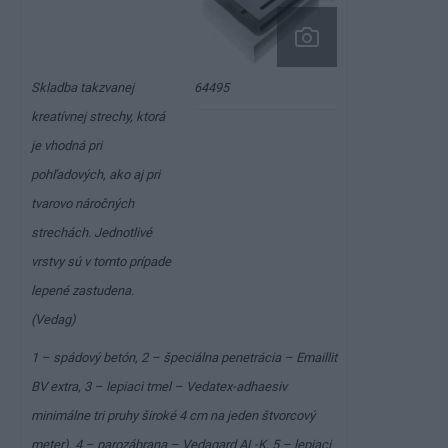
64495
Skladba takzvanej
kreatívnej strechy, ktorá
je vhodná pri
pohľadových, ako aj pri
tvarovo náročných
strechách. Jednotlivé
vrstvy sú v tomto prípade
lepené zastudena.
(Vedag)
1 – spádový betón, 2 – špeciálna penetrácia – Emaillit
BV extra, 3 – lepiaci tmel – Vedatex-adhaesiv
minimálne tri pruhy široké 4 cm na jeden štvorcový
meter), 4 – parozábrana – Vedagard AL-K, 5 – lepiaci