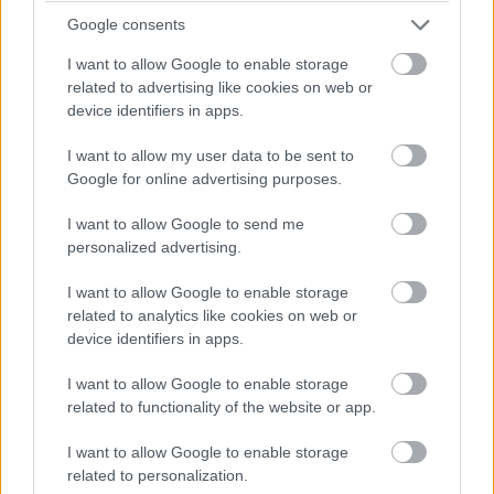
Google consents
Zeleň na streche pôsobí aj ako ochrana vrstiev strešného
I want to allow Google to enable storage
plášťa, ktorá spočíva najmä v menšom mechanickom
related to advertising like cookies on web or
device identifiers in apps.
opotrebovaní (pôsobením slnka, vetra, dažďa, snehu,
ľadu) a v znížení účinku slnečnej radiácie, a to nielen na
I want to allow my user data to be sent to
krytinu a konštrukciu strechy, ale aj na interiér pod
Google for online advertising purposes.
strechou.
I want to allow Google to send me
personalized advertising.
Plochá strecha je zaujímavá aj tým, že ponúka možnosti
I want to allow Google to enable storage
na využitie. Napríklad kedysi nepredstaviteľné parkovanie
related to analytics like cookies on web or
áut na streche sa dnes využíva čoraz častejšie alebo
device identifiers in apps.
plochá strecha ako oddychová zóna bytového domu, kde
I want to allow Google to enable storage
sa nachádza aj bazén, už nie je iba sen.
related to functionality of the website or app.
I want to allow Google to enable storage
related to personalization.