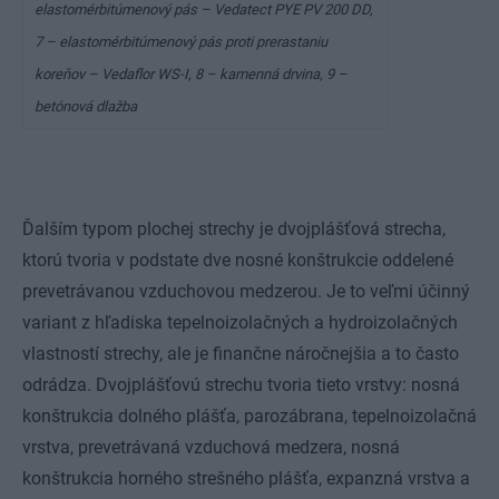
elastomérbitúmenový pás – Vedatect PYE PV 200 DD,
7 – elastomérbitúmenový pás proti prerastaniu
koreňov – Vedaflor WS-I, 8 – kamenná drvina, 9 –
betónová dlažba
Ďalším typom plochej strechy je dvojplášťová strecha,
ktorú tvoria v podstate dve nosné konštrukcie oddelené
prevetrávanou vzduchovou medzerou. Je to veľmi účinný
variant z hľadiska tepelnoizolačných a hydroizolačných
vlastností strechy, ale je finančne náročnejšia a to často
odrádza. Dvojplášťovú strechu tvoria tieto vrstvy: nosná
konštrukcia dolného plášťa, parozábrana, tepelnoizolačná
vrstva, prevetrávaná vzduchová medzera, nosná
konštrukcia horného strešného plášťa, expanzná vrstva a