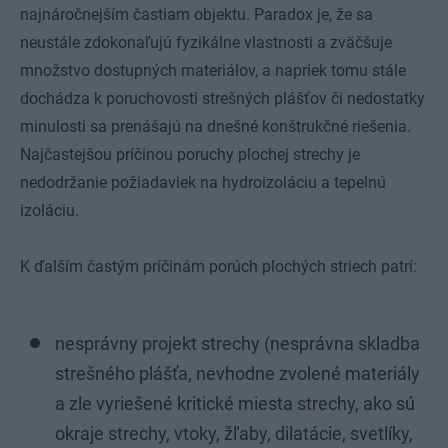
najnáročnejším častiam objektu. Paradox je, že sa
neustále zdokonaľujú fyzikálne vlastnosti a zväčšuje
množstvo dostupných materiálov, a napriek tomu stále
dochádza k poruchovosti strešných plášťov či nedostatky
minulosti sa prenášajú na dnešné konštrukčné riešenia.
Najčastejšou príčinou poruchy plochej strechy je
nedodržanie požiadaviek na hydroizoláciu a tepelnú
izoláciu.
K ďalším častým príčinám porúch plochých striech patrí:
nesprávny projekt strechy (nesprávna skladba
strešného plášťa, nevhodne zvolené materiály
a zle vyriešené kritické miesta strechy, ako sú
okraje strechy, vtoky, žľaby, dilatácie, svetlíky,