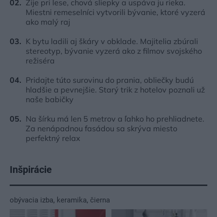
Žije pri lese, chová sliepky a uspáva ju rieka.
Miestni remeselníci vytvorili bývanie, ktoré vyzerá
ako malý raj
K bytu ladili aj škáry v obklade. Majitelia zbúrali
stereotyp, bývanie vyzerá ako z filmov svojského
režiséra
Pridajte túto surovinu do prania, obliečky budú
hladšie a pevnejšie. Starý trik z hotelov poznali už
naše babičky
Na šírku má len 5 metrov a ľahko ho prehliadnete.
Za nenápadnou fasádou sa skrýva miesto
perfektný relax
Inšpirácie
obývacia izba
,
keramika
,
čierna