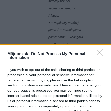
skladby zelenej
vegetačnej strechy.
(Vedag)
1 – trapézový oceľový
plech, 2 – samolepiaca
parozábrana – Vedagard
SK, 3 – polystyrénové
dosky – Vedaporit, 4 –
Môjdom.sk -
Do Not Process My Personal
Information
fóliový systém –
Vedaplan, 5, 6 –
If you wish to opt-out of the sale, sharing to third parties, or
ochranné izolačné
processing of your personal or sensitive information for
targeted advertising by us, please use the below opt-out
polymérbituménové pásy
section to confirm your selection. Please note that after your
proti prerastaniu koreňov
opt-out request is processed you may continue seeing
– Vedaflor, 7 – minerálny
interest-based ads based on personal information utilized by
us or personal information disclosed to third parties prior to
substrát – Vedaflor, 8 –
your opt-out. You may separately opt-out of the further
vegetácia – Vedaflor