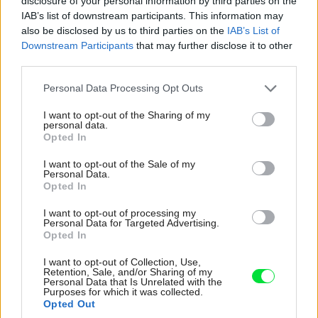
disclosure of your personal information by third parties on the
(rozchodníky)
IAB’s list of downstream participants. This information may
also be disclosed by us to third parties on the
IAB’s List of
Downstream Participants
that may further disclose it to other
third parties.
Please note that this website/app uses one or more Google
Personal Data Processing Opt Outs
services and may gather and store information including but
not limited to your visit or usage behaviour. You may click to
I want to opt-out of the Sharing of my
personal data.
grant or deny consent to Google and its third-party tags to
Opted In
use your data for below specified purposes in below Google
consent section.
I want to opt-out of the Sale of my
Personal Data.
Opted In
I want to opt-out of processing my
Personal Data for Targeted Advertising.
Opted In
I want to opt-out of Collection, Use,
Retention, Sale, and/or Sharing of my
Personal Data that Is Unrelated with the
Purposes for which it was collected.
Opted Out
64506