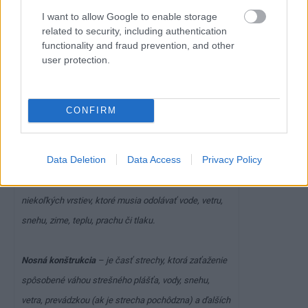
I want to allow Google to enable storage
related to security, including authentication
functionality and fraud prevention, and other
user protection.
Niečo z terminológie
CONFIRM
Strešný plášť
– je časť strechy bez nosnej
konštrukcie, ktorá chráni vnútorný priestor pred
Data Deletion
Data Access
Privacy Policy
vonkajšími vplyvmi a zabezpečuje kvalitné vnútorného
prostredie pre život ľudí pod strechou. Je zložený z
niekoľkých vrstiev, ktoré musia odolávať vode, vetru,
snehu, zime, teplu, prachu či tlaku.
Nosná konštrukcia
– je časť strechy, ktorá zaťaženie
spôsobené váhou strešného plášťa, vody, snehu,
vetra, prevádzkou (ak je strecha pochôdzna) a ďalších