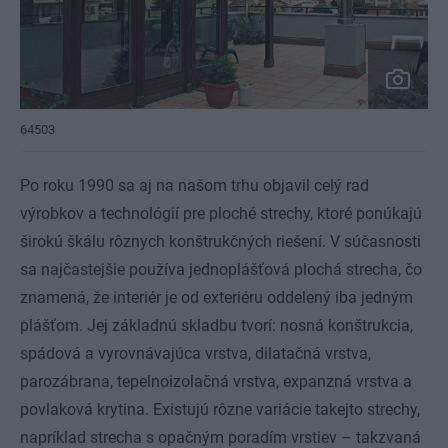
64503
Po roku 1990 sa aj na našom trhu objavil celý rad
výrobkov a technológií pre ploché strechy, ktoré ponúkajú
širokú škálu rôznych konštrukčných riešení. V súčasnosti
sa najčastejšie používa jednoplášťová plochá strecha, čo
znamená, že interiér je od exteriéru oddelený iba jedným
plášťom. Jej základnú skladbu tvorí: nosná konštrukcia,
spádová a vyrovnávajúca vrstva, dilatačná vrstva,
parozábrana, tepelnoizolačná vrstva, expanzná vrstva a
povlaková krytina. Existujú rôzne variácie takejto strechy,
napríklad strecha s opačným poradím vrstiev – takzvaná