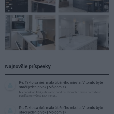
Najnovšie príspevky
Re: Takto sa rieši málo úložného miesta. V tomto byte
stačil jeden prvok | Môjdom.sk
My napríklad labky utierame hneď pri dverách a doma pred dvere
používame tyčový ETA Terier…
Re: Takto sa rieši málo úložného miesta. V tomto byte
stačil jeden prvok | Môjdom.sk