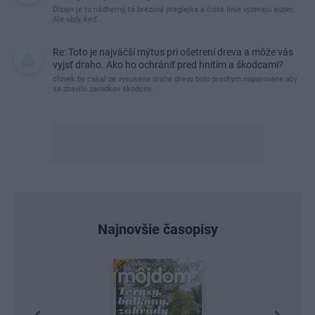
Dizajn je to nádherný, tá brezová preglejka a čisté línie vyzerajú super.
Ale vždy, keď…
Re: Toto je najväčší mýtus pri ošetrení dreva a môže vás
vyjsť draho. Ako ho ochrániť pred hnitím a škodcami?
clovek by cakal ze vysusene drahe drevo bolo predtym naparovane aby
sa zbavilo zarodkov skodcov...
Najnovšie časopisy