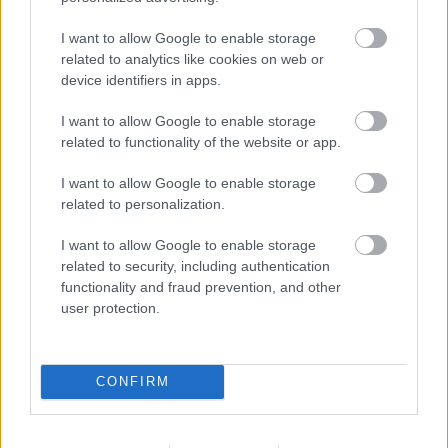
I want to allow Google to enable storage
related to analytics like cookies on web or
device identifiers in apps.
I want to allow Google to enable storage
related to functionality of the website or app.
I want to allow Google to enable storage
related to personalization.
Najčítanejšie
Za týždeň
Za mesiac
I want to allow Google to enable storage
related to security, including authentication
functionality and fraud prevention, and other
Deti odrástli, rodičia majú bývanie presne podľa
user protection.
seba. V novom dome je všetko pre ich život i
návštevy vnúčat
Žije pri lese, chová sliepky a uspáva ju rieka.
CONFIRM
Miestni remeselníci vytvorili bývanie, ktoré vyzerá
ako malý raj