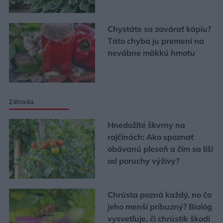
Chystáte sa zavárať kápiu?
Táto chyba ju premení na
nevábne mäkkú hmotu
Záhrada
Hnedožlté škvrny na
rajčinách: Ako spoznať
obávanú pleseň a čím sa líši
od poruchy výživy?
Chrústa pozná každý, no čo
jeho menší príbuzný? Biológ
vysvetľuje, či chrústik škodí