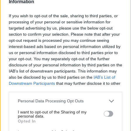
Information
piesku. Opravované miesto navlhčite. Použite takú
maltu, aká sa používa pri novom škárovaní. Natlačte
If you wish to opt-out of the sale, sharing to third parties, or
maltu pomocou škárovačky do škáry a vyrovnajte jej
processing of your personal or sensitive information for
targeted advertising by us, please use the below opt-out
hrúbku s hrúbkou ostatných škár.
section to confirm your selection. Please note that after your
opt-out request is processed you may continue seeing
interest-based ads based on personal information utilized by
{R1}
us or personal information disclosed to third parties prior to
your opt-out. You may separately opt-out of the further
Kategória:
Stavba a rekonštrukcia
disclosure of your personal information by third parties on the
IAB’s list of downstream participants. This information may
also be disclosed by us to third parties on the
IAB’s List of
Zdieľať článok
Downstream Participants
that may further disclose it to other
third parties.
Please note that this website/app uses one or more Google
Personal Data Processing Opt Outs
services and may gather and store information including but
not limited to your visit or usage behaviour. You may click to
I want to opt-out of the Sharing of my
personal data.
grant or deny consent to Google and its third-party tags to
Diskusia
Opted In
use your data for below specified purposes in below Google
consent section.