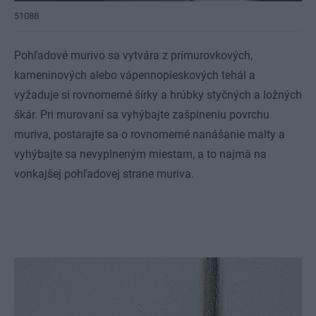
51088
Pohľadové murivo sa vytvára z prímurovkových,
kameninových alebo vápennopieskových tehál a
vyžaduje si rovnomerné šírky a hrúbky styčných a ložných
škár. Pri murovaní sa vyhýbajte zašpineniu povrchu
muriva, postarajte sa o rovnomerné nanášanie malty a
vyhýbajte sa nevyplneným miestam, a to najmä na
vonkajšej pohľadovej strane muriva.