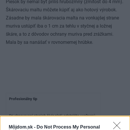
Piesok by nemal byť príliš hrubozrnný (zrnitosť do 4 mm).
Škárovaciu maltu môžete kúpiť aj ako hotový výrobok.
Zásadne by mala škárovacia malta na vonkajšej strane
muriva ustúpiť iba o 1 cm za tehlu v styčnej a ložnej
škáre, a to z dôvodov ochrany muriva pred zrážkami.
Mala by sa nanášať v rovnomernej hrúbke.
Profesionálny tip
Pri obnovovaní starých škár platí: odstráňte uvoľnenú
maltu v škáre a vyčistite ju od nečistôt a zvyškov
Môjdom.sk -
Do Not Process My Personal