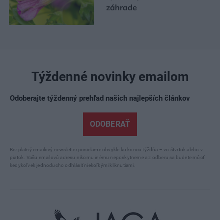
záhrade
Týždenné novinky emailom
Odoberajte týždenný prehľad našich najlepších článkov
ODOBERAŤ
Bezplatný emailový newsletter posielame obvykle ku koncu týždňa – vo štvrtok alebo v
piatok. Vašu emailovú adresu nikomu inému neposkytneme a z odberu sa budete môcť
kedykoľvek jednoducho odhlásiť niekoľkými kliknutiami.