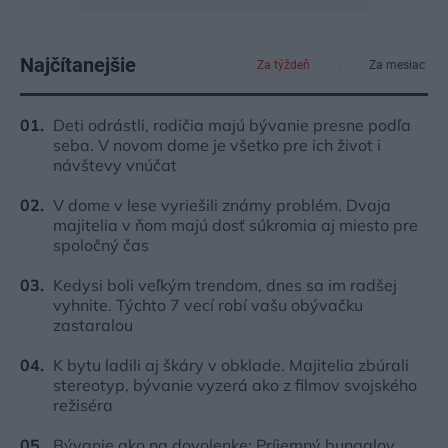
Najčítanejšie
Za týždeň
Za mesiac
Deti odrástli, rodičia majú bývanie presne podľa
seba. V novom dome je všetko pre ich život i
návštevy vnúčat
V dome v lese vyriešili známy problém. Dvaja
majitelia v ňom majú dosť súkromia aj miesto pre
spoločný čas
Kedysi boli veľkým trendom, dnes sa im radšej
vyhnite. Týchto 7 vecí robí vašu obývačku
zastaralou
K bytu ladili aj škáry v obklade. Majitelia zbúrali
stereotyp, bývanie vyzerá ako z filmov svojského
režiséra
Bývanie ako na dovolenke: Príjemný bungalov