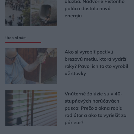
dlažba. Nádvorie Pistoriho
paláca dostalo novú
energiu
Urob si sám
Ako si vyrobiť poctivú
brezovú metlu, ktorá vydrží
roky? Pavol ich takto vyrobil
už stovky
Vnútorné žalúzie sú v 40-
stupňových horúčavách
pasca: Prečo z okna robia
radiátor a ako to vyriešiť za
pár eur?