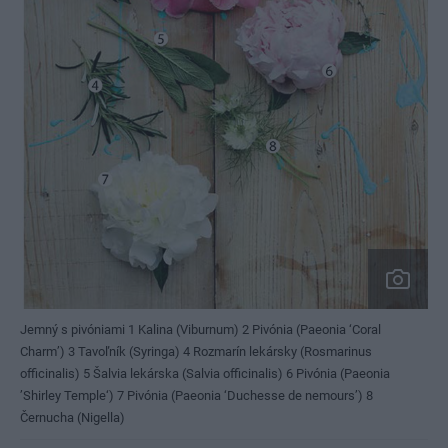
Jemný s pivóniami 1 Kalina (Viburnum) 2 Pivónia (Paeonia ‘Coral
Charm’) 3 Tavoľník (Syringa) 4 Rozmarín lekársky (Rosmarinus
officinalis) 5 Šalvia lekárska (Salvia officinalis) 6 Pivónia (Paeonia
’Shirley Temple‘) 7 Pivónia (Paeonia ‘Duchesse de nemours’) 8
Černucha (Nigella)