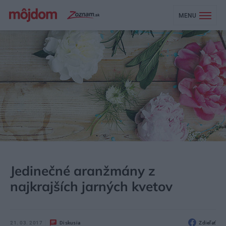
MENU
MÔJDOM
ŠTÝL
DEKOR
Jedinečné aranžmány z
najkrajších jarných kvetov
21. 03. 2017
Diskusia
Zdieľať