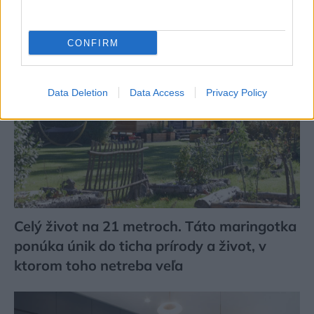
CONFIRM
Data Deletion
Data Access
Privacy Policy
Celý život na 21 metroch. Táto maringotka
ponúka únik do ticha prírody a život, v
ktorom toho netreba veľa