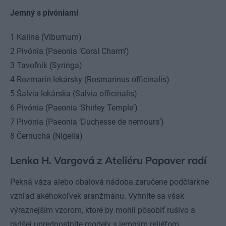
Jemný s pivóniami
1 Kalina (Viburnum)
2 Pivónia (Paeonia ‘Coral Charm’)
3 Tavoľník (Syringa)
4 Rozmarín lekársky (Rosmarinus officinalis)
5 Šalvia lekárska (Salvia officinalis)
6 Pivónia (Paeonia ’Shirley Temple‘)
7 Pivónia (Paeonia ‘Duchesse de nemours’)
8 Černucha (Nigella)
Lenka H. Vargová z Ateliéru Papaver radí
Pekná váza alebo obalová nádoba zaručene podčiarkne
vzhľad akéhokoľvek aranžmánu. Vyhnite sa však
výraznejším vzorom, ktoré by mohli pôsobiť rušivo a
radšej uprednostnite modely s jemným reliéfom.