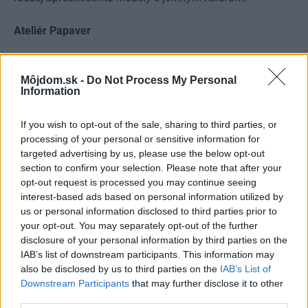
Ateliér Papaver
Blumentálska 13, Bratislava
Môjdom.sk -
Do Not Process My Personal
www.kvetinovaskola.sk
Information
TEXT, FOTO A REALIZÁCIA ATELIÉR PAPAVER
If you wish to opt-out of the sale, sharing to third parties, or
processing of your personal or sensitive information for
ZDROJ časopis Môj dom 2/2017
targeted advertising by us, please use the below opt-out
section to confirm your selection. Please note that after your
Kategória:
Dekor
Doplnky
opt-out request is processed you may continue seeing
interest-based ads based on personal information utilized by
us or personal information disclosed to third parties prior to
Tagy:
aranžmán
jarne
kvety
your opt-out. You may separately opt-out of the further
disclosure of your personal information by third parties on the
IAB’s list of downstream participants. This information may
also be disclosed by us to third parties on the
IAB’s List of
Zdieľať článok
Downstream Participants
that may further disclose it to other
third parties.