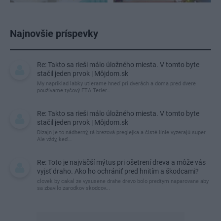
Najnovšie príspevky
Re: Takto sa rieši málo úložného miesta. V tomto byte
stačil jeden prvok | Môjdom.sk
My napríklad labky utierame hneď pri dverách a doma pred dvere
používame tyčový ETA Terier…
Re: Takto sa rieši málo úložného miesta. V tomto byte
stačil jeden prvok | Môjdom.sk
Dizajn je to nádherný, tá brezová preglejka a čisté línie vyzerajú super.
Ale vždy, keď…
Re: Toto je najväčší mýtus pri ošetrení dreva a môže vás
vyjsť draho. Ako ho ochrániť pred hnitím a škodcami?
clovek by cakal ze vysusene drahe drevo bolo predtym naparovane aby
sa zbavilo zarodkov skodcov...