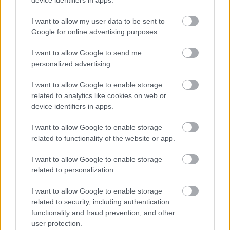
device identifiers in apps.
svoj život i pre vnúčatá
I want to allow my user data to be sent to
Google for online advertising purposes.
I want to allow Google to send me
personalized advertising.
I want to allow Google to enable storage
related to analytics like cookies on web or
device identifiers in apps.
I want to allow Google to enable storage
related to functionality of the website or app.
I want to allow Google to enable storage
related to personalization.
Pridajte túto surovinu do prania, obliečky
I want to allow Google to enable storage
budú hladšie a pevnejšie. Starý trik z
related to security, including authentication
hotelov poznali už naše babičky
functionality and fraud prevention, and other
user protection.