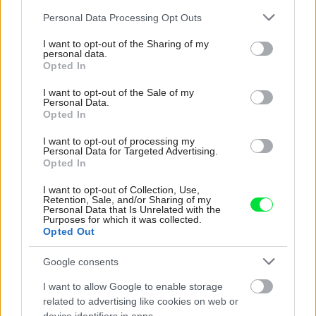
Please note that this website/app uses one or more Google
Personal Data Processing Opt Outs
services and may gather and store information including but
Pozrite si viac
not limited to your visit or usage behaviour. You may click to
I want to opt-out of the Sharing of my
personal data.
grant or deny consent to Google and its third-party tags to
Opted In
use your data for below specified purposes in below Google
consent section.
I want to opt-out of the Sale of my
Personal Data.
Opted In
I want to opt-out of processing my
Personal Data for Targeted Advertising.
Opted In
I want to opt-out of Collection, Use,
Retention, Sale, and/or Sharing of my
Personal Data that Is Unrelated with the
Purposes for which it was collected.
Opted Out
Google consents
I want to allow Google to enable storage
Deti už odrástli, tak si rodičia vytvorili dom
related to advertising like cookies on web or
podľa seba. Majú perfektné bývanie pre