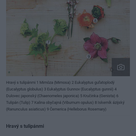
Hravý s tulipánmi 1 Mimóza (Mimosa) 2 Eukalyptus guľatoplodý
(Eucalyptus globulus) 3 Eukalyptus Gunnov (Eucalyptus gunnii) 4
Dulovec japonský (Chaenomeles japonica) 5 Kručinka (Genista) 6
Tulipán (Tulip) 7 Kalina obyčajná (Viburnum opulus) 8 Iskerník ázijský
(Ranunculus asiaticus) 9 Čemerica (Helleborus Rosemary)
Hravý s tulipánmi