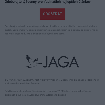
Odoberajte týždenný prehľad našich najlepších článkov
ODOBERAŤ
Bezplatný emailový newsletter posielame obvykle ku koncu týždňa – vo štvrtok alebo v
piatok. Vašu emailovú adresu nikomu inému neposkytneme a z odberu sa budete môcť
kedykoľvek jednoducho odhlásiť niekoľkými kliknutiami.
© JAGA GROUP a Zoznam. Všetky práva vyhradené. Obsah online magazínu Môjdom.sk
je chránený autorským zákonom.
Publikovanie alebo ďalšie šírenie správ zo zdrojov TASR je bez predchádzajúceho
písomného súhlasu TASR porušením autorského zákona.