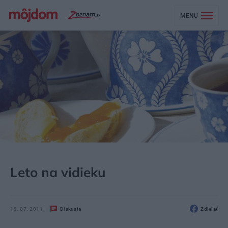
MENU
MÔJDOM
ŠTÝL
DOPLNKY
Leto na vidieku
19. 07. 2011
Diskusia
Zdieľať