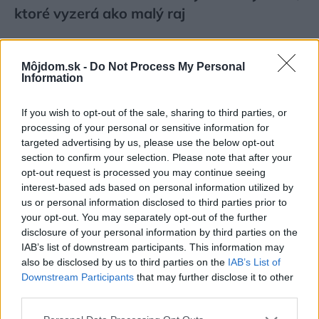
ktoré vyzerá ako malý raj
Môjdom.sk -
Do Not Process My Personal
Information
If you wish to opt-out of the sale, sharing to third parties, or
processing of your personal or sensitive information for
targeted advertising by us, please use the below opt-out
section to confirm your selection. Please note that after your
opt-out request is processed you may continue seeing
interest-based ads based on personal information utilized by
us or personal information disclosed to third parties prior to
your opt-out. You may separately opt-out of the further
disclosure of your personal information by third parties on the
IAB’s list of downstream participants. This information may
also be disclosed by us to third parties on the
IAB’s List of
Šíri sa z odpadkového koša silný zápach?
Downstream Participants
that may further disclose it to other
Tieto kroky vám pomôžu zbaviť sa ho
third parties.
Please note that this website/app uses one or more Google