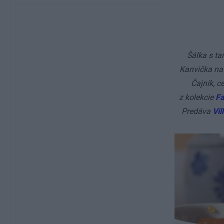
Šálka s ta
Kanvička na
Čajník, 
z kolekcie
Fa
Predáva
Vil