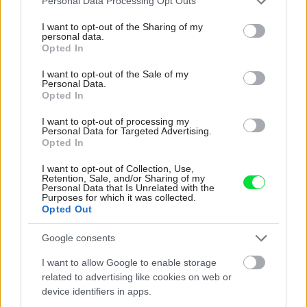
Personal Data Processing Opt Outs
services and may gather and store information including but
not limited to your visit or usage behaviour. You may click to
I want to opt-out of the Sharing of my
personal data.
grant or deny consent to Google and its third-party tags to
Opted In
use your data for below specified purposes in below Google
consent section.
I want to opt-out of the Sale of my
Personal Data.
Opted In
I want to opt-out of processing my
Personal Data for Targeted Advertising.
Opted In
I want to opt-out of Collection, Use,
Retention, Sale, and/or Sharing of my
Personal Data that Is Unrelated with the
Pridajte túto surovinu do prania, obliečky
Purposes for which it was collected.
Opted Out
budú hladšie a pevnejšie. Starý trik z
hotelov poznali už naše babičky
Google consents
I want to allow Google to enable storage
related to advertising like cookies on web or
device identifiers in apps.