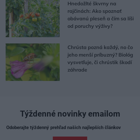
Hnedožlté škvrny na
rajčinách: Ako spoznať
obávanú pleseň a čím sa líši
od poruchy výživy?
Chrústa pozná každý, no čo
jeho menší príbuzný? Biológ
vysvetľuje, či chrústik škodí
záhrade
Týždenné novinky emailom
Odoberajte týždenný prehľad našich najlepších článkov