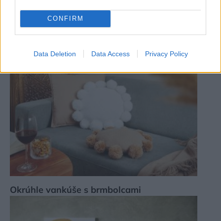
CONFIRM
Dekoratívny malý skleník z rámikov
Data Deletion
Data Access
Privacy Policy
Okrúhle vankúše s brmbolcami