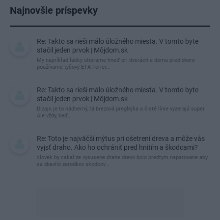
Najnovšie príspevky
Re: Takto sa rieši málo úložného miesta. V tomto byte
stačil jeden prvok | Môjdom.sk
My napríklad labky utierame hneď pri dverách a doma pred dvere
používame tyčový ETA Terier…
Re: Takto sa rieši málo úložného miesta. V tomto byte
stačil jeden prvok | Môjdom.sk
Dizajn je to nádherný, tá brezová preglejka a čisté línie vyzerajú super.
Ale vždy, keď…
Re: Toto je najväčší mýtus pri ošetrení dreva a môže vás
vyjsť draho. Ako ho ochrániť pred hnitím a škodcami?
clovek by cakal ze vysusene drahe drevo bolo predtym naparovane aby
sa zbavilo zarodkov skodcov...