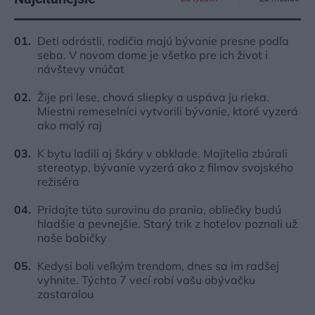
Deti odrástli, rodičia majú bývanie presne podľa
seba. V novom dome je všetko pre ich život i
návštevy vnúčat
Žije pri lese, chová sliepky a uspáva ju rieka.
Miestni remeselníci vytvorili bývanie, ktoré vyzerá
ako malý raj
K bytu ladili aj škáry v obklade. Majitelia zbúrali
stereotyp, bývanie vyzerá ako z filmov svojského
režiséra
Pridajte túto surovinu do prania, obliečky budú
hladšie a pevnejšie. Starý trik z hotelov poznali už
naše babičky
Kedysi boli veľkým trendom, dnes sa im radšej
vyhnite. Týchto 7 vecí robí vašu obývačku
zastaralou