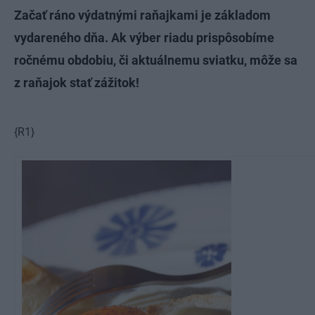
Začať ráno výdatnými raňajkami je základom
vydareného dňa. Ak výber riadu prispôsobíme
ročnému obdobiu, či aktuálnemu sviatku, môže sa
z raňajok stať zážitok!
{R1}