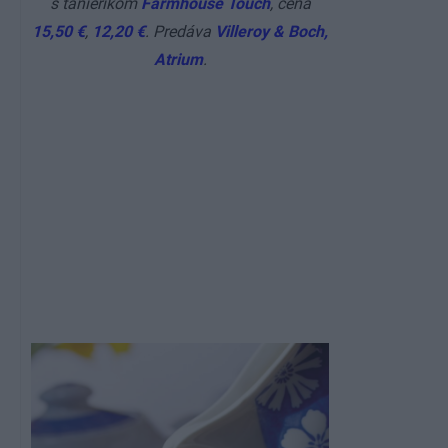
s tanierikom
Farmhouse Touch
, cena
15,50 €
,
12,20 €
. Predáva
Villeroy & Boch,
Atrium
.