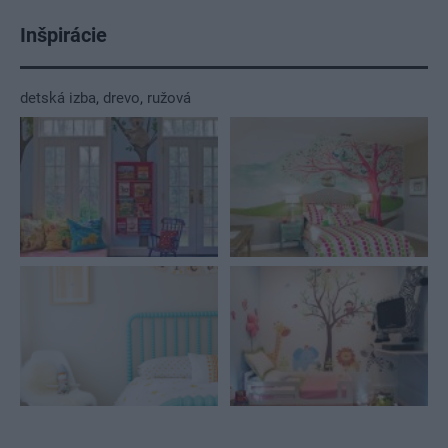
Inšpirácie
detská izba
,
drevo
,
ružová