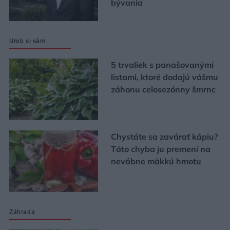
bývania
Urob si sám
5 trvaliek s panašovanými
listami, ktoré dodajú vášmu
záhonu celosezónny šmrnc
Chystáte sa zavárať kápiu?
Táto chyba ju premení na
nevábne mäkkú hmotu
Záhrada