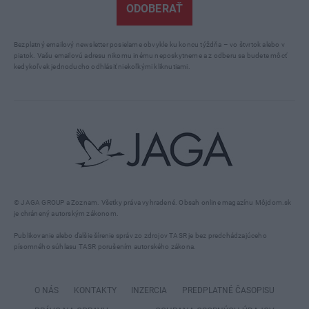
ODOBERAŤ
Bezplatný emailový newsletter posielame obvykle ku koncu týždňa – vo štvrtok alebo v
piatok. Vašu emailovú adresu nikomu inému neposkytneme a z odberu sa budete môcť
kedykoľvek jednoducho odhlásiť niekoľkými kliknutiami.
© JAGA GROUP a Zoznam. Všetky práva vyhradené. Obsah online magazínu Môjdom.sk
je chránený autorským zákonom.
Publikovanie alebo ďalšie šírenie správ zo zdrojov TASR je bez predchádzajúceho
písomného súhlasu TASR porušením autorského zákona.
O NÁS
KONTAKTY
INZERCIA
PREDPLATNÉ ČASOPISU