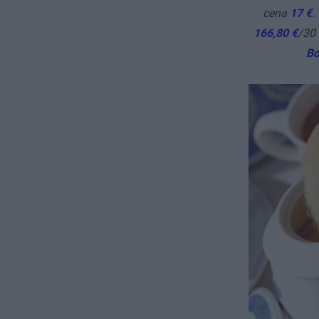
cena
17 €
.
166,80
€
/30
Bo