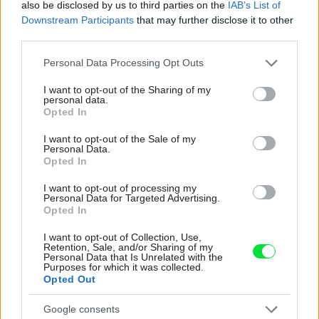
also be disclosed by us to third parties on the
IAB’s List of
V dome v lese vyriešili známy problém. Dvaja
Downstream Participants
that may further disclose it to other
majitelia v ňom majú dosť súkromia aj miesto pre
third parties.
spoločný čas
Please note that this website/app uses one or more Google
Personal Data Processing Opt Outs
Pridajte túto surovinu do prania, obliečky budú
services and may gather and store information including but
hladšie a pevnejšie. Starý trik z hotelov poznali už
not limited to your visit or usage behaviour. You may click to
I want to opt-out of the Sharing of my
personal data.
naše babičky
grant or deny consent to Google and its third-party tags to
Opted In
use your data for below specified purposes in below Google
consent section.
I want to opt-out of the Sale of my
Inšpirácie
Personal Data.
Opted In
I want to opt-out of processing my
jedáleň
,
kov
,
červená
Personal Data for Targeted Advertising.
Opted In
I want to opt-out of Collection, Use,
Retention, Sale, and/or Sharing of my
Personal Data that Is Unrelated with the
Purposes for which it was collected.
Opted Out
Google consents