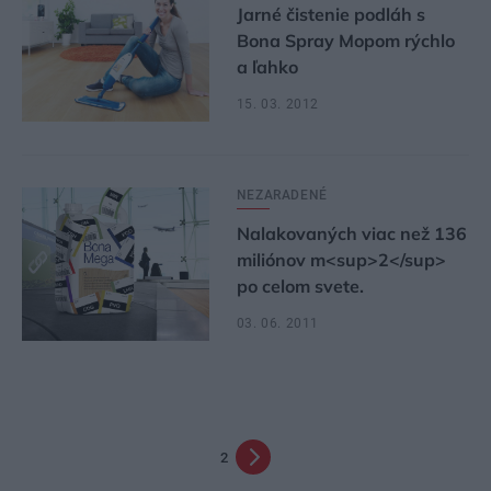
Jarné čistenie podláh s
Bona Spray Mopom rýchlo
a ľahko
15. 03. 2012
NEZARADENÉ
Nalakovaných viac než 136
miliónov m<sup>2</sup>
po celom svete.
03. 06. 2011
2