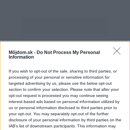
Najčítanejšie
Za týždeň
Za mesiac
Môjdom.sk -
Do Not Process My Personal
Information
Deti odrástli, rodičia majú bývanie presne podľa
If you wish to opt-out of the sale, sharing to third parties, or
seba. V novom dome je všetko pre ich život i
processing of your personal or sensitive information for
návštevy vnúčat
targeted advertising by us, please use the below opt-out
section to confirm your selection. Please note that after your
K bytu ladili aj škáry v obklade. Majitelia zbúrali
opt-out request is processed you may continue seeing
stereotyp, bývanie vyzerá ako z filmov svojského
interest-based ads based on personal information utilized by
režiséra
us or personal information disclosed to third parties prior to
Kedysi boli veľkým trendom, dnes sa im radšej
your opt-out. You may separately opt-out of the further
vyhnite. Týchto 7 vecí robí vašu obývačku
disclosure of your personal information by third parties on the
zastaralou
IAB’s list of downstream participants. This information may