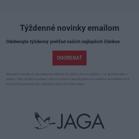
Týždenné novinky emailom
Odoberajte týždenný prehľad našich najlepších článkov
ODOBERAŤ
Bezplatný emailový newsletter posielame obvykle ku koncu týždňa – vo štvrtok alebo v
piatok. Vašu emailovú adresu nikomu inému neposkytneme a z odberu sa budete môcť
kedykoľvek jednoducho odhlásiť niekoľkými kliknutiami.