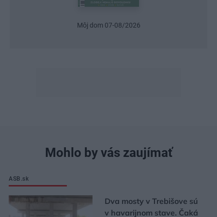
026
Urob si sám 6/2026
Mohlo by vás zaujímať
ASB.sk
Dva mosty v Trebišove sú
v havarijnom stave. Čaká