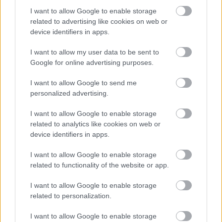
I want to allow Google to enable storage
related to advertising like cookies on web or
device identifiers in apps.
I want to allow my user data to be sent to
Google for online advertising purposes.
I want to allow Google to send me
personalized advertising.
Najnovšie príspevky
I want to allow Google to enable storage
related to analytics like cookies on web or
Re: Takto sa rieši málo úložného miesta. V tomto byte
device identifiers in apps.
stačil jeden prvok | Môjdom.sk
My napríklad labky utierame hneď pri dverách a doma pred dvere
I want to allow Google to enable storage
používame tyčový ETA Terier…
related to functionality of the website or app.
Re: Takto sa rieši málo úložného miesta. V tomto byte
I want to allow Google to enable storage
stačil jeden prvok | Môjdom.sk
related to personalization.
Dizajn je to nádherný, tá brezová preglejka a čisté línie vyzerajú super.
Ale vždy, keď…
I want to allow Google to enable storage