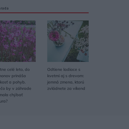
hrada
tne celé leto, do
Odtiene ladiace s
honov prináša
kvetmi aj s drevom:
hkosť a pohyb.
jemná zmena, ktorú
ečo by v záhrade
zvládnete za víkend
mala chýbať
ura?