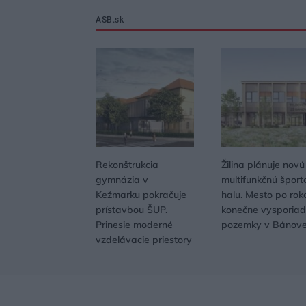
ASB.sk
Rekonštrukcia
Žilina plánuje novú
gymnázia v
multifunkčnú šport
Kežmarku pokračuje
halu. Mesto po rok
prístavbou ŠUP.
konečne vysporiad
Prinesie moderné
pozemky v Bánove
vzdelávacie priestory