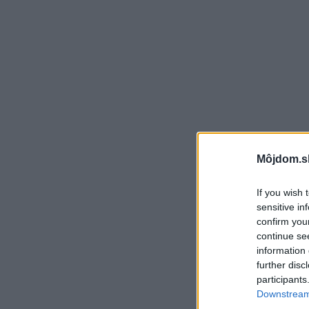
Môjdom.s
If you wish 
sensitive in
confirm you
continue se
information 
further disc
participants
Downstream 