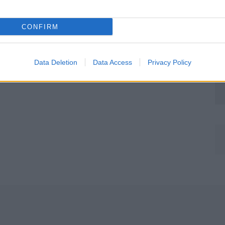
CONFIRM
Data Deletion
Data Access
Privacy Policy
Môj dom Špeciál 02/2026