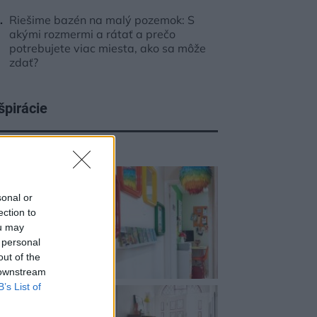
Riešime bazén na malý pozemok: S
akými rozmermi a rátať a prečo
potrebujete viac miesta, ako sa môže
zdať?
špirácie
edsieň
,
plast
,
oranžová
sonal or
ection to
ou may
 personal
out of the
 downstream
B’s List of