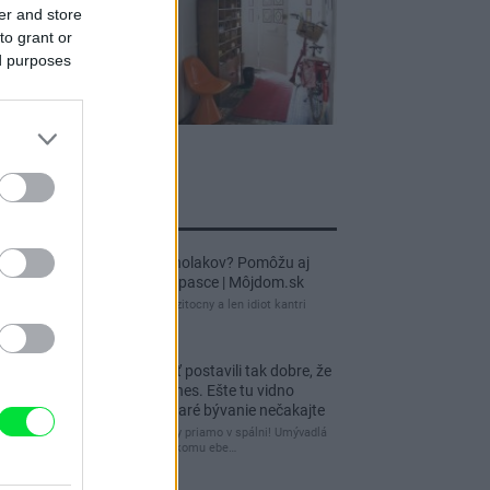
er and store
to grant or
ed purposes
jnovšie príspevky
Re: Ako sa zbaviť ucholakov? Pomôžu aj
jednoduché domáce pasce | Môjdom.sk
blbeckovia, "ucholak" je uzitocny a len idiot kantri
uzitocny hmyz
Re: Vidiecku usadlosť postavili tak dobre, že
domáceho chráni i dnes. Ešte tu vidno
kamenné múry, no staré bývanie nečakajte
čakám kedy budú wc misy priamo v spálni! Umývadlá
už sú štandardom! Tu niekomu ebe…