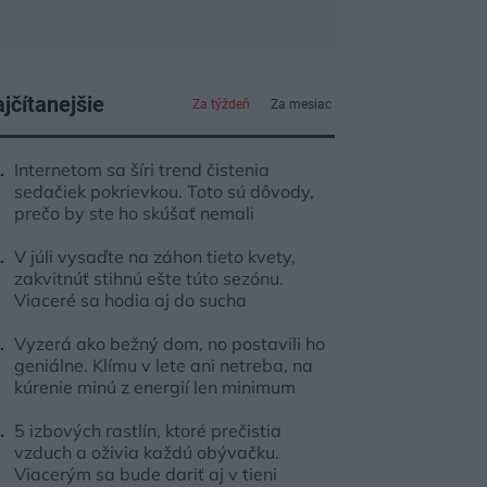
jčítanejšie
Za týždeň
Za mesiac
Internetom sa šíri trend čistenia
sedačiek pokrievkou. Toto sú dôvody,
prečo by ste ho skúšať nemali
V júli vysaďte na záhon tieto kvety,
zakvitnúť stihnú ešte túto sezónu.
Viaceré sa hodia aj do sucha
Vyzerá ako bežný dom, no postavili ho
geniálne. Klímu v lete ani netreba, na
kúrenie minú z energií len minimum
5 izbových rastlín, ktoré prečistia
vzduch a oživia každú obývačku.
Viacerým sa bude dariť aj v tieni