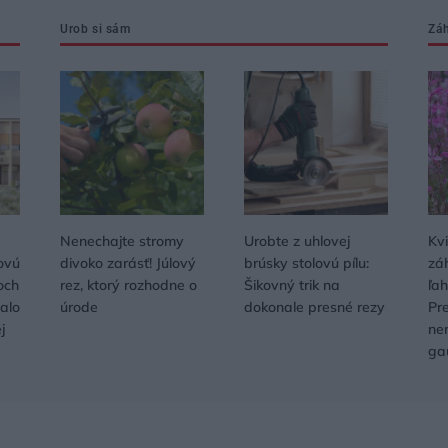
Urob si sám
Zá
Nenechajte stromy
Urobte z uhlovej
Kvi
ovú
divoko zarásť! Júlový
brúsky stolovú pílu:
zá
och
rez, ktorý rozhodne o
Šikovný trik na
ľa
alo
úrode
dokonale presné rezy
Pr
j
ne
ga