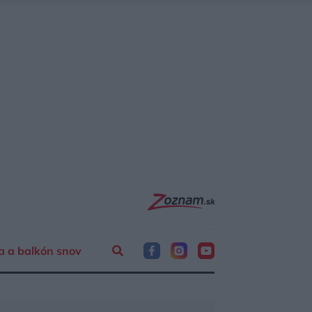
a a balkón snov