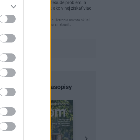
Re: Tesná spálňa už nebude problém. 5
praktických nápadov, ako v nej získať viac
úložného miesta
Ja som pred časom v rámci šetrenia miesta skúsil
využiť priestor pod posteľou a nakúpil…
Najnovšie časopisy