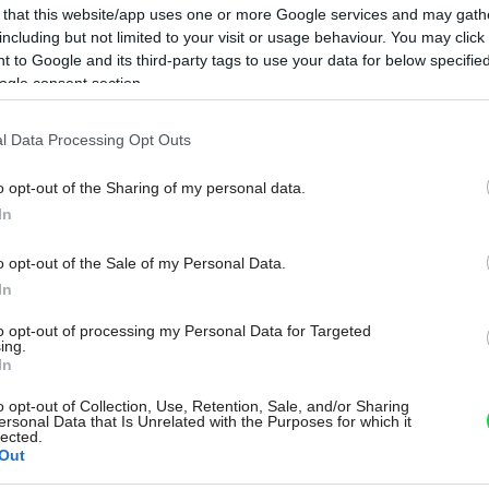
 that this website/app uses one or more Google services and may gath
including but not limited to your visit or usage behaviour. You may click 
 to Google and its third-party tags to use your data for below specifi
ogle consent section.
l Data Processing Opt Outs
o opt-out of the Sharing of my personal data.
Na
In
o opt-out of the Sale of my Personal Data.
In
to opt-out of processing my Personal Data for Targeted
ing.
In
o opt-out of Collection, Use, Retention, Sale, and/or Sharing
ersonal Data that Is Unrelated with the Purposes for which it
lected.
Out