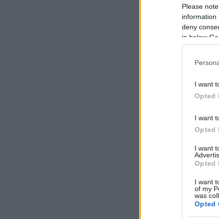
Please note
information 
deny consent
in below Go
Persona
I want t
Opted 
I want t
Opted 
I want 
Advertis
Opted 
I want t
of my P
was col
Opted 