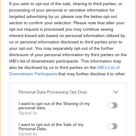
If you wish to opt-out of the sale, sharing to third parties, or
processing of your personal or sensitive information for
targeted advertising by us, please use the below opt-out
section to confirm your selection. Please note that after your
opt-out request is processed you may continue seeing
interest-based ads based on personal information utilized by
us or personal information disclosed to third parties prior to
your opt-out. You may separately opt-out of the further
Najnovšie príspevky
disclosure of your personal information by third parties on the
IAB’s list of downstream participants. This information may
also be disclosed by us to third parties on the
IAB’s List of
Re: Takto sa rieši málo úložného miesta. V tomto byte
Downstream Participants
that may further disclose it to other
stačil jeden prvok | Môjdom.sk
third parties.
My napríklad labky utierame hneď pri dverách a doma pred dvere
používame tyčový ETA Terier…
Please note that this website/app uses one or more Google
Personal Data Processing Opt Outs
services and may gather and store information including but
Re: Takto sa rieši málo úložného miesta. V tomto byte
not limited to your visit or usage behaviour. You may click to
I want to opt-out of the Sharing of my
personal data.
stačil jeden prvok | Môjdom.sk
grant or deny consent to Google and its third-party tags to
Opted In
Dizajn je to nádherný, tá brezová preglejka a čisté línie vyzerajú super.
use your data for below specified purposes in below Google
Ale vždy, keď…
consent section.
I want to opt-out of the Sale of my
Personal Data.
Re: Toto je najväčší mýtus pri ošetrení dreva a môže vás
Opted In