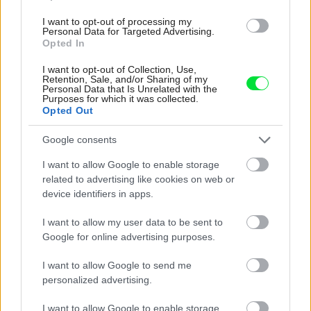
vyjsť draho. Ako ho ochrániť pred hnitím a škodcami?
clovek by cakal ze vysusene drahe drevo bolo predtym naparovane aby
I want to opt-out of processing my
sa zbavilo zarodkov skodcov...
Personal Data for Targeted Advertising.
Opted In
I want to opt-out of Collection, Use,
Retention, Sale, and/or Sharing of my
Personal Data that Is Unrelated with the
Purposes for which it was collected.
Opted Out
Google consents
I want to allow Google to enable storage
Najnovšie časopisy
related to advertising like cookies on web or
device identifiers in apps.
I want to allow my user data to be sent to
Google for online advertising purposes.
I want to allow Google to send me
personalized advertising.
I want to allow Google to enable storage