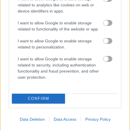
related to analytics like cookies on web or
Urob si sám 6/2026
device identifiers in apps.
I want to allow Google to enable storage
related to functionality of the website or app.
I want to allow Google to enable storage
related to personalization.
I want to allow Google to enable storage
related to security, including authentication
functionality and fraud prevention, and other
user protection.
Mohlo by vás zaujímať
CONFIRM
ASB.sk
Zmenili dispozíciu a odkryli
Data Deletion
Data Access
Privacy Policy
pôvodný charakter bytu.
Výsledkom je interiér plný