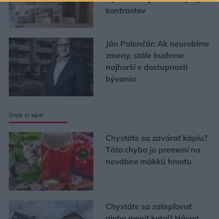
kontrastov
Ján Palenčár: Ak neurobíme
zmeny, stále budeme
najhorší v dostupnosti
bývania
Urob si sám
Chystáte sa zavárať kápiu?
Táto chyba ju premení na
nevábne mäkkú hmotu
Chystáte sa zatepľovať
alebo meniť kotol? Návod,