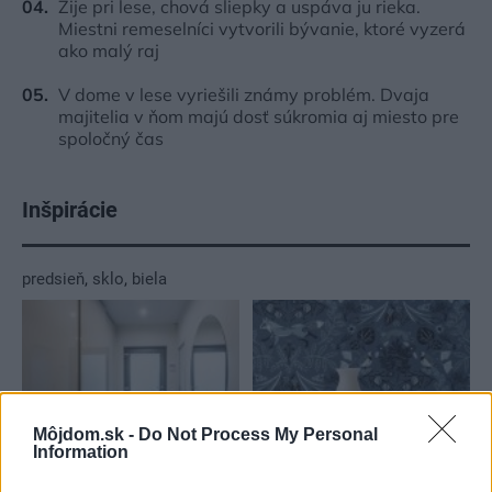
Žije pri lese, chová sliepky a uspáva ju rieka.
Miestni remeselníci vytvorili bývanie, ktoré vyzerá
ako malý raj
V dome v lese vyriešili známy problém. Dvaja
majitelia v ňom majú dosť súkromia aj miesto pre
spoločný čas
Inšpirácie
predsieň
,
sklo
,
biela
Môjdom.sk -
Do Not Process My Personal
Information