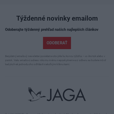
Týždenné novinky emailom
Odoberajte týždenný prehľad našich najlepších článkov
ODOBERAŤ
Bezplatný emailový newsletter posielame obvykle ku koncu týždňa – vo štvrtok alebo v
piatok. Vašu emailovú adresu nikomu inému neposkytneme a z odberu sa budete môcť
kedykoľvek jednoducho odhlásiť niekoľkými kliknutiami.