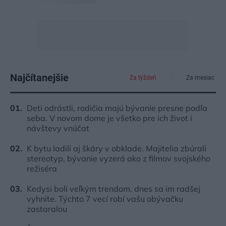
Najčítanejšie
Za týždeň
Za mesiac
Deti odrástli, rodičia majú bývanie presne podľa
seba. V novom dome je všetko pre ich život i
návštevy vnúčat
K bytu ladili aj škáry v obklade. Majitelia zbúrali
stereotyp, bývanie vyzerá ako z filmov svojského
režiséra
Kedysi boli veľkým trendom, dnes sa im radšej
vyhnite. Týchto 7 vecí robí vašu obývačku
zastaralou