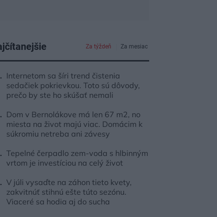
jčítanejšie
Za týždeň
Za mesiac
Internetom sa šíri trend čistenia
sedačiek pokrievkou. Toto sú dôvody,
prečo by ste ho skúšať nemali
Dom v Bernolákove má len 67 m2, no
miesta na život majú viac. Domácim k
súkromiu netreba ani závesy
Tepelné čerpadlo zem-voda s hlbinným
vrtom je investíciou na celý život
V júli vysaďte na záhon tieto kvety,
zakvitnúť stihnú ešte túto sezónu.
Viaceré sa hodia aj do sucha