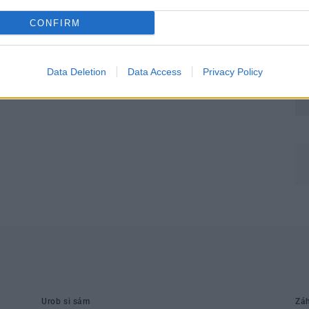
CONFIRM
Data Deletion
Data Access
Privacy Policy
Môj dom Špeciál 02/2026
Urob si sám
Zá