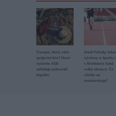
Časopis, ktorý vám
Areál Fakulty teles
spríjemní leto? Nové
výchovy a športu 
vydanie ASB
v Bratislave čaká
odhaľuje potenciál
veľká obnova. Čo
kúpeľov
všetko sa
zmodernizuje?