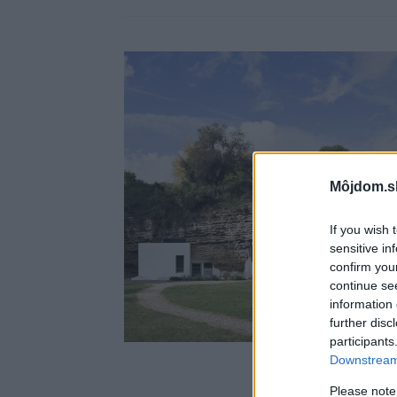
Môjdom.s
If you wish 
sensitive in
confirm you
continue se
information 
further disc
participants
Downstream 
Please note