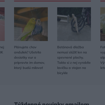
nej
Plánujete chov
Betónová dlažba
Fo
UK
anduliek? Ušetrite
nemusí slúžiť len na
vy
desiatky eur a
spevnené plochy.
al
pripravte im domov,
Takto si z nej vyrobíte
Vý
ktorý budú milovať
lavičku a stojan na
let
bicykle
Týždenné novinky emailom