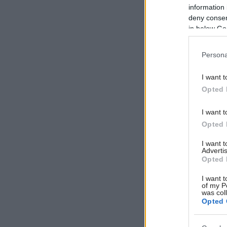
information 
deny consent
in below Go
Persona
I want t
Opted 
I want t
Opted 
I want 
Advertis
Opted 
I want t
of my P
was col
Opted 