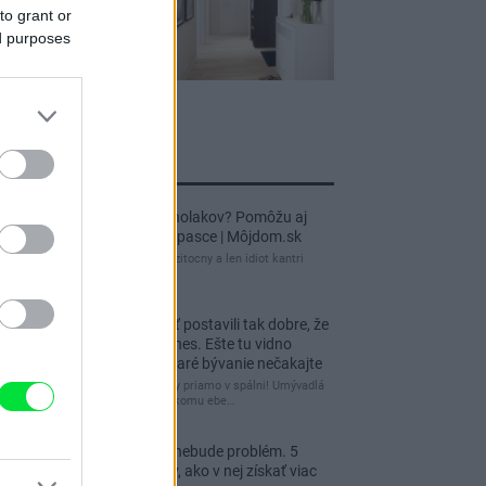
to grant or
ed purposes
jnovšie príspevky
Re: Ako sa zbaviť ucholakov? Pomôžu aj
jednoduché domáce pasce | Môjdom.sk
blbeckovia, "ucholak" je uzitocny a len idiot kantri
uzitocny hmyz
Re: Vidiecku usadlosť postavili tak dobre, že
domáceho chráni i dnes. Ešte tu vidno
kamenné múry, no staré bývanie nečakajte
čakám kedy budú wc misy priamo v spálni! Umývadlá
už sú štandardom! Tu niekomu ebe…
Re: Tesná spálňa už nebude problém. 5
praktických nápadov, ako v nej získať viac