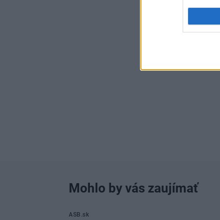
Mohlo by vás zaujímať
ASB.sk