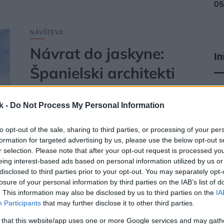
NÁVŠTEVA
Návrat do jaskyne:
In
Španielski architekti
vytvorili jedinečný dom
pr
k -
Do Not Process My Personal Information
v skale
to opt-out of the sale, sharing to third parties, or processing of your per
Fascinujúce bývanie v jaskyni si vyžiadalo
formation for targeted advertising by us, please use the below opt-out s
r selection. Please note that after your opt-out request is processed y
premyslený projekt a nemenej náročnú realizáciu.
eing interest-based ads based on personal information utilized by us or
Výsledok je však mimoriadne zaujímavý – čo poviete
disclosed to third parties prior to your opt-out. You may separately opt-
na to? Budú z nás opäť jaskynní ľudia?
losure of your personal information by third parties on the IAB’s list of
18. 05. 2018
. This information may also be disclosed by us to third parties on the
IA
Participants
that may further disclose it to other third parties.
 that this website/app uses one or more Google services and may gath