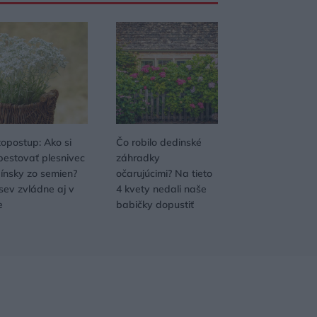
topostup: Ako si
Čo robilo dedinské
pestovať plesnivec
záhradky
pínsky zo semien?
očarujúcimi? Na tieto
sev zvládne aj v
4 kvety nedali naše
e
babičky dopustiť