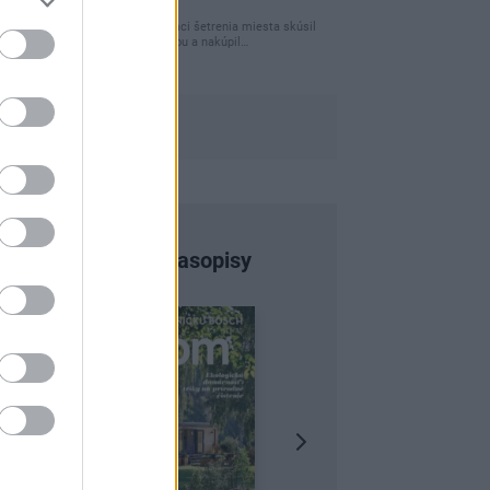
úložného miesta
Ja som pred časom v rámci šetrenia miesta skúsil
využiť priestor pod posteľou a nakúpil…
Najnovšie časopisy