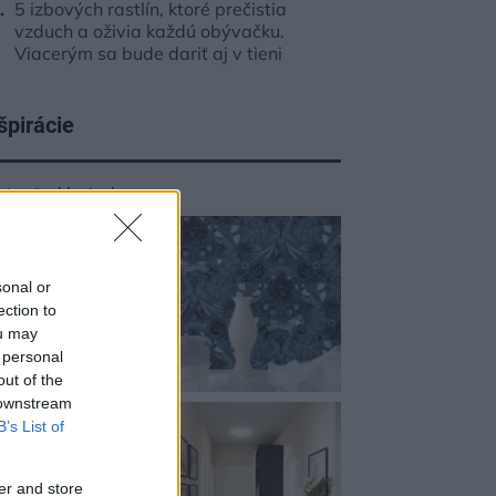
5 izbových rastlín, ktoré prečistia
vzduch a oživia každú obývačku.
Viacerým sa bude dariť aj v tieni
špirácie
edsieň
,
sklo
,
biela
sonal or
ection to
ou may
 personal
out of the
 downstream
B’s List of
er and store