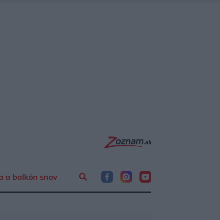
a a balkón snov