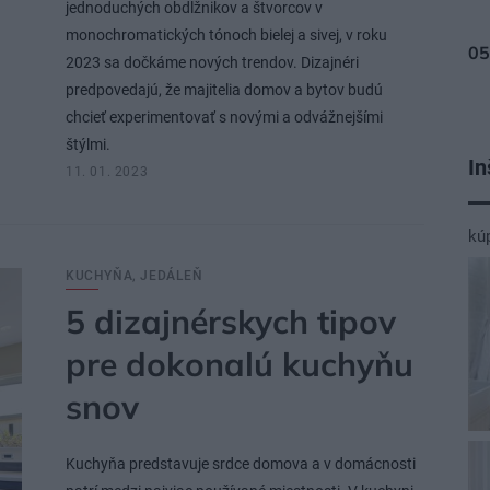
jednoduchých obdĺžnikov a štvorcov v
monochromatických tónoch bielej a sivej, v roku
2023 sa dočkáme nových trendov. Dizajnéri
predpovedajú, že majitelia domov a bytov budú
chcieť experimentovať s novými a odvážnejšími
štýlmi.
In
11. 01. 2023
kú
KUCHYŇA, JEDÁLEŇ
5 dizajnérskych tipov
pre dokonalú kuchyňu
snov
Kuchyňa predstavuje srdce domova a v domácnosti