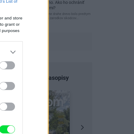
B’s List of
a môže vás vyjsť draho. Ako ho ochrániť
pred hnitím a škodcami?
clovek by cakal ze vysusene drahe drevo bolo predtym
er and store
naparovane aby sa zbavilo zarodkov skodcov...
to grant or
ed purposes
Najnovšie časopisy