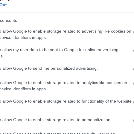
dômyselne naplánovať do priestoru ich nového
Out
domu.
09. 05. 2019
consents
o allow Google to enable storage related to advertising like cookies on
evice identifiers in apps.
Môj dom Špeciál 02/2026
KUCHYŇA, JEDÁLEŇ
o allow my user data to be sent to Google for online advertising
Ako si vytvoriť z
s.
kuchyne originálny
to allow Google to send me personalized advertising.
priestor pomocou
o allow Google to enable storage related to analytics like cookies on
evice identifiers in apps.
kachličiek
o allow Google to enable storage related to functionality of the website
Čo tak rybie šupiny? Alebo radšej diamanty, vlnky či
bubliny? Prípadne triangel či hexagón? Ak túžite po
o allow Google to enable storage related to personalization.
skutočne originálnom obklade do svojej kuchyne, ale
nielen tam, čítajte ďalej. Príbeh rodiny Manikovcov je
o allow Google to enable storage related to security, including