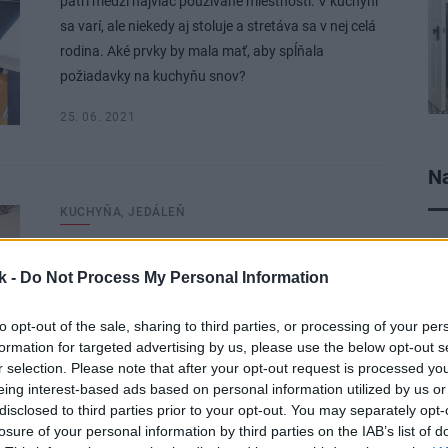
patrí medzi najviac používané miestnosti. V kuchyni
sa varí, ale niekedy aj stoluje a stretáva sa v nej celá
rodina. Aké prvky by mala mať, aby spĺňala
požiadavky na kuchyňu snov?
25. 06. 2021
Na
KUCHYŇA, JEDÁLEŇ
Ako dosiahnuť štýlovú
k -
Do Not Process My Personal Information
kuchyňu bez veľkých
zmien?
to opt-out of the sale, sharing to third parties, or processing of your per
formation for targeted advertising by us, please use the below opt-out s
r selection. Please note that after your opt-out request is processed y
Zásteny a pracovné dosky dokážu spraviť aj z celkom
eing interest-based ads based on personal information utilized by us or
obyčajnej kuchynskej linky mimoriadne štýlovú vec.
disclosed to third parties prior to your opt-out. You may separately opt-
losure of your personal information by third parties on the IAB’s list of
Ich moderné a prepracované povrchy vám okrem