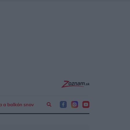
a a balkón snov