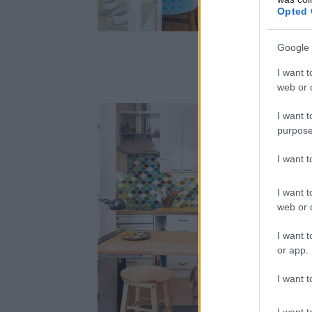
Opted 
Google 
I want t
web or d
I want t
purpose
I want 
I want t
web or d
I want t
or app.
I want t
I want t