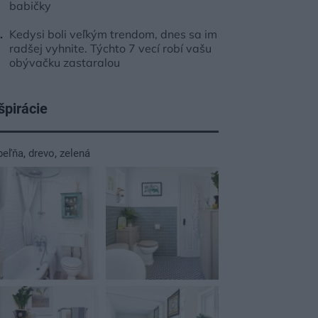
babičky
Kedysi boli veľkým trendom, dnes sa im
radšej vyhnite. Týchto 7 vecí robí vašu
obývačku zastaralou
špirácie
peľňa
,
drevo
,
zelená