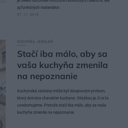
je nielen obrovské množstvo estetických dekorov, ale
aj funkčných materiálov.
07. 11. 2018
KUCHYŇA, JEDÁLEŇ
Stačí iba málo, aby sa
vaša kuchyňa zmenila
na nepoznanie
Kuchynská zástena môže byť dizajnovým prvkom,
ktorý dotvára charakter kuchyne. Otázkou je, či si to
uvedomujeme. Pretože stačí iba málo, aby sa naša
kuchyňa zmenila na nepoznanie.