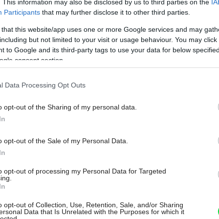
. This information may also be disclosed by us to third parties on the
IA
toho ušetria čas venovaný údržbe.
Participants
that may further disclose it to other third parties.
 that this website/app uses one or more Google services and may gath
23. 01. 2020
including but not limited to your visit or usage behaviour. You may click 
 to Google and its third-party tags to use your data for below specifi
ogle consent section.
KUCHYŇA, JEDÁLEŇ
l Data Processing Opt Outs
Svetlú kuchyňu vo
o opt-out of the Sharing of my personal data.
vidieckom štýle si
In
zriadili v novom dome
o opt-out of the Sale of my Personal Data.
In
ako prvú
to opt-out of processing my Personal Data for Targeted
ing.
In
Tento model kuchyne padol pani domácej do oka
hneď pri prvej návšteve predajne. A keďže sa páčil aj
o opt-out of Collection, Use, Retention, Sale, and/or Sharing
ersonal Data that Is Unrelated with the Purposes for which it
jej manželovi, nebolo viac o čom diskutovať, len ju
lected.