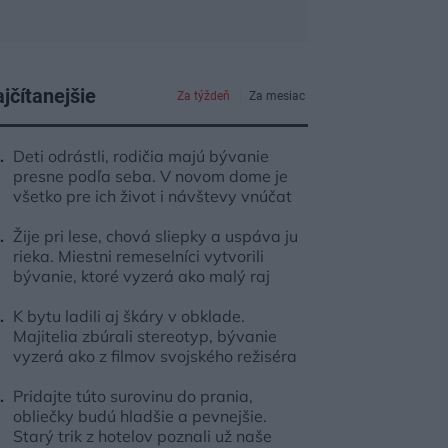
jčítanejšie
Za týždeň
Za mesiac
Deti odrástli, rodičia majú bývanie
presne podľa seba. V novom dome je
všetko pre ich život i návštevy vnúčat
Žije pri lese, chová sliepky a uspáva ju
rieka. Miestni remeselníci vytvorili
bývanie, ktoré vyzerá ako malý raj
K bytu ladili aj škáry v obklade.
Majitelia zbúrali stereotyp, bývanie
vyzerá ako z filmov svojského režiséra
Pridajte túto surovinu do prania,
obliečky budú hladšie a pevnejšie.
Starý trik z hotelov poznali už naše