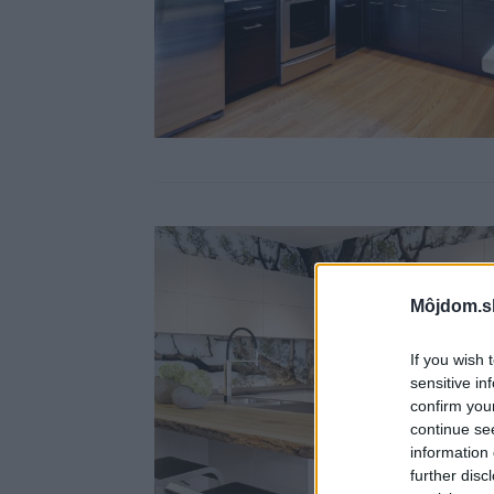
Môjdom.s
If you wish 
sensitive in
confirm you
continue se
information 
further disc