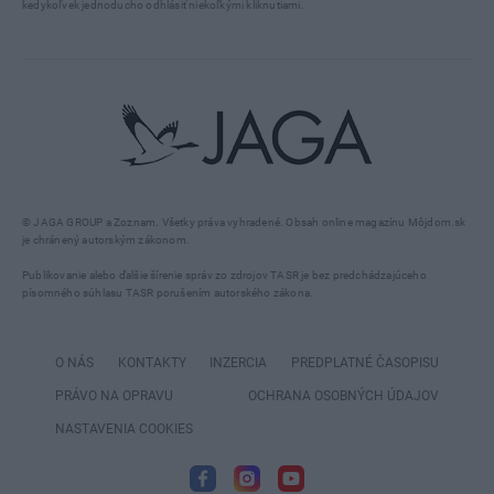
kedykoľvek jednoducho odhlásiť niekoľkými kliknutiami.
© JAGA GROUP a Zoznam. Všetky práva vyhradené. Obsah online magazínu Môjdom.sk
je chránený autorským zákonom.
Publikovanie alebo ďalšie šírenie správ zo zdrojov TASR je bez predchádzajúceho
písomného súhlasu TASR porušením autorského zákona.
O NÁS
KONTAKTY
INZERCIA
PREDPLATNÉ ČASOPISU
PRÁVO NA OPRAVU
OCHRANA OSOBNÝCH ÚDAJOV
NASTAVENIA COOKIES