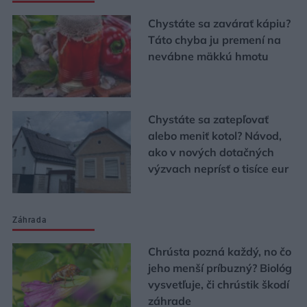
Chystáte sa zavárať kápiu?
Táto chyba ju premení na
nevábne mäkkú hmotu
Chystáte sa zatepľovať
alebo meniť kotol? Návod,
ako v nových dotačných
výzvach neprísť o tisíce eur
Záhrada
Chrústa pozná každý, no čo
jeho menší príbuzný? Biológ
vysvetľuje, či chrústik škodí
záhrade