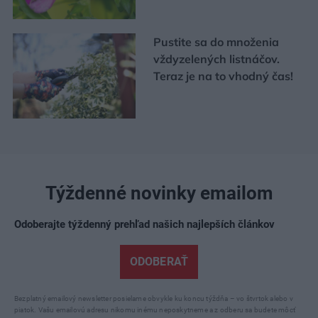
Pustite sa do množenia
vždyzelených listnáčov.
Teraz je na to vhodný čas!
Týždenné novinky emailom
Odoberajte týždenný prehľad našich najlepších článkov
ODOBERAŤ
Bezplatný emailový newsletter posielame obvykle ku koncu týždňa – vo štvrtok alebo v
piatok. Vašu emailovú adresu nikomu inému neposkytneme a z odberu sa budete môcť