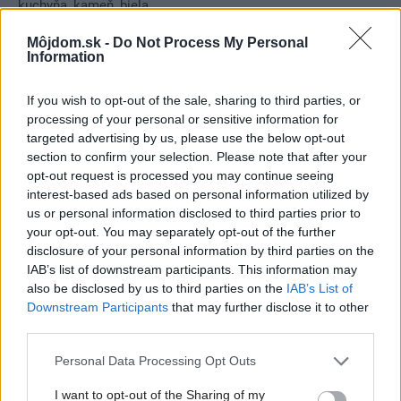
kuchyňa
,
kameň
,
biela
Môjdom.sk -
Do Not Process My Personal
Information
If you wish to opt-out of the sale, sharing to third parties, or
processing of your personal or sensitive information for
targeted advertising by us, please use the below opt-out
section to confirm your selection. Please note that after your
opt-out request is processed you may continue seeing
interest-based ads based on personal information utilized by
us or personal information disclosed to third parties prior to
your opt-out. You may separately opt-out of the further
disclosure of your personal information by third parties on the
IAB’s list of downstream participants. This information may
also be disclosed by us to third parties on the
IAB’s List of
Downstream Participants
that may further disclose it to other
third parties.
Najnovšie príspevky
Please note that this website/app uses one or more Google
Personal Data Processing Opt Outs
services and may gather and store information including but
Re: Takto sa rieši málo úložného miesta. V tomto byte
not limited to your visit or usage behaviour. You may click to
I want to opt-out of the Sharing of my