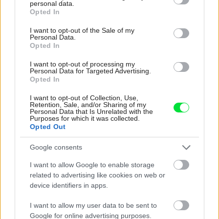
personal data.
stačil jeden prvok | Môjdom.sk
grant or deny consent to Google and its third-party tags to
Opted In
My napríklad labky utierame hneď pri dverách a doma pred dvere
use your data for below specified purposes in below Google
používame tyčový ETA Terier…
consent section.
I want to opt-out of the Sale of my
Personal Data.
Re: Takto sa rieši málo úložného miesta. V tomto byte
Opted In
stačil jeden prvok | Môjdom.sk
I want to opt-out of processing my
Dizajn je to nádherný, tá brezová preglejka a čisté línie vyzerajú super.
Personal Data for Targeted Advertising.
Ale vždy, keď…
Opted In
Re: Toto je najväčší mýtus pri ošetrení dreva a môže vás
I want to opt-out of Collection, Use,
vyjsť draho. Ako ho ochrániť pred hnitím a škodcami?
Retention, Sale, and/or Sharing of my
Personal Data that Is Unrelated with the
clovek by cakal ze vysusene drahe drevo bolo predtym naparovane aby
Purposes for which it was collected.
sa zbavilo zarodkov skodcov...
Opted Out
Google consents
I want to allow Google to enable storage
related to advertising like cookies on web or
device identifiers in apps.
I want to allow my user data to be sent to
Najnovšie časopisy
Google for online advertising purposes.