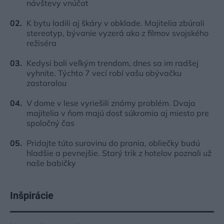
návštevy vnúčat
K bytu ladili aj škáry v obklade. Majitelia zbúrali
stereotyp, bývanie vyzerá ako z filmov svojského
režiséra
Kedysi boli veľkým trendom, dnes sa im radšej
vyhnite. Týchto 7 vecí robí vašu obývačku
zastaralou
V dome v lese vyriešili známy problém. Dvaja
majitelia v ňom majú dosť súkromia aj miesto pre
spoločný čas
Pridajte túto surovinu do prania, obliečky budú
hladšie a pevnejšie. Starý trik z hotelov poznali už
naše babičky
Inšpirácie