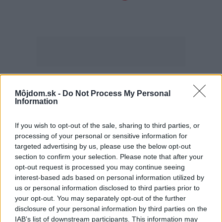
Najčítanejšie
Môjdom.sk -
Do Not Process My Personal
Za týždeň
Za mesiac
Information
Deti odrástli, rodičia majú bývanie presne podľa
If you wish to opt-out of the sale, sharing to third parties, or
seba. V novom dome je všetko pre ich život i
processing of your personal or sensitive information for
návštevy vnúčat
targeted advertising by us, please use the below opt-out
section to confirm your selection. Please note that after your
Žije pri lese, chová sliepky a uspáva ju rieka.
opt-out request is processed you may continue seeing
Miestni remeselníci vytvorili bývanie, ktoré vyzerá
interest-based ads based on personal information utilized by
ako malý raj
us or personal information disclosed to third parties prior to
your opt-out. You may separately opt-out of the further
Pridajte túto surovinu do prania, obliečky budú
disclosure of your personal information by third parties on the
hladšie a pevnejšie. Starý trik z hotelov poznali už
IAB’s list of downstream participants. This information may