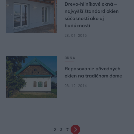
Drevo-hliníkové okná –
najvyšší štandard okien
súčasnosti ako aj
budúcnosti
28. 01. 2015
OKNÁ
Repasovanie pôvodných
okien na tradičnom dome
08. 12. 2014
2
3
7