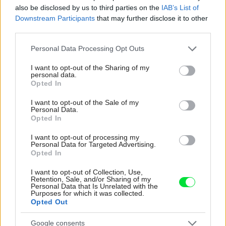
naše babičky
also be disclosed by us to third parties on the
IAB’s List of
Downstream Participants
that may further disclose it to other
4 domáce triky, ako otvoriť fľašu vína aj bez
third parties.
vývrtky. Stačí pár vecí, ktoré už máte doma
(video)
Please note that this website/app uses one or more Google
Personal Data Processing Opt Outs
services and may gather and store information including but
K bytu ladili aj škáry v obklade. Majitelia zbúrali
not limited to your visit or usage behaviour. You may click to
I want to opt-out of the Sharing of my
stereotyp, bývanie vyzerá ako z filmov svojského
personal data.
grant or deny consent to Google and its third-party tags to
režiséra
Opted In
use your data for below specified purposes in below Google
consent section.
I want to opt-out of the Sale of my
Personal Data.
Inšpirácie
Opted In
I want to opt-out of processing my
Personal Data for Targeted Advertising.
jedáleň
,
kov
,
červená
Opted In
I want to opt-out of Collection, Use,
Retention, Sale, and/or Sharing of my
Personal Data that Is Unrelated with the
Purposes for which it was collected.
Opted Out
Google consents