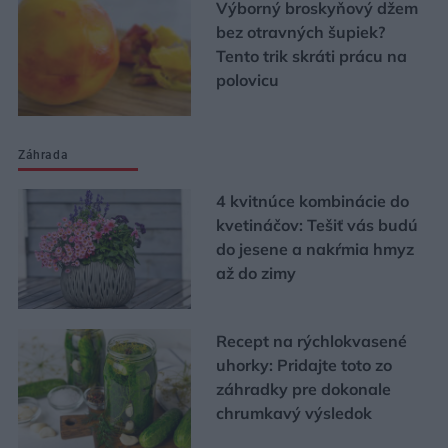
Výborný broskyňový džem
bez otravných šupiek?
Tento trik skráti prácu na
polovicu
Záhrada
4 kvitnúce kombinácie do
kvetináčov: Tešiť vás budú
do jesene a nakŕmia hmyz
až do zimy
Recept na rýchlokvasené
uhorky: Pridajte toto zo
záhradky pre dokonale
chrumkavý výsledok