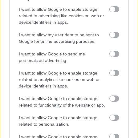
I want to allow Google to enable storage
related to advertising like cookies on web or
device identifiers in apps.
I want to allow my user data to be sent to
Google for online advertising purposes.
I want to allow Google to send me
personalized advertising.
Najnovšie príspevky
I want to allow Google to enable storage
related to analytics like cookies on web or
Re: Takto sa rieši málo úložného miesta. V tomto byte
device identifiers in apps.
stačil jeden prvok | Môjdom.sk
My napríklad labky utierame hneď pri dverách a doma pred dvere
I want to allow Google to enable storage
používame tyčový ETA Terier…
related to functionality of the website or app.
Re: Takto sa rieši málo úložného miesta. V tomto byte
I want to allow Google to enable storage
stačil jeden prvok | Môjdom.sk
related to personalization.
Dizajn je to nádherný, tá brezová preglejka a čisté línie vyzerajú super.
Ale vždy, keď…
I want to allow Google to enable storage