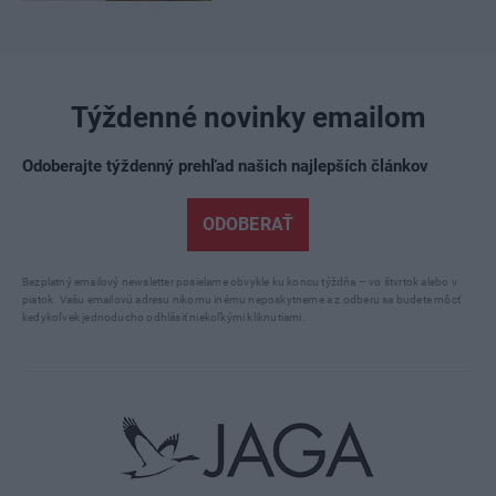
Týždenné novinky emailom
Odoberajte týždenný prehľad našich najlepších článkov
ODOBERAŤ
Bezplatný emailový newsletter posielame obvykle ku koncu týždňa – vo štvrtok alebo v
piatok. Vašu emailovú adresu nikomu inému neposkytneme a z odberu sa budete môcť
kedykoľvek jednoducho odhlásiť niekoľkými kliknutiami.