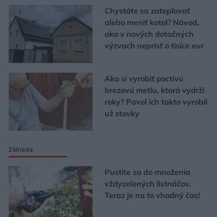
Chystáte sa zatepľovať
alebo meniť kotol? Návod,
ako v nových dotačných
výzvach neprísť o tisíce eur
Ako si vyrobiť poctivú
brezovú metlu, ktorá vydrží
roky? Pavol ich takto vyrobil
už stovky
Záhrada
Pustite sa do množenia
vždyzelených listnáčov.
Teraz je na to vhodný čas!