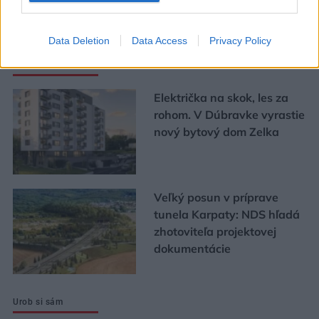
Mohlo by vás zaujímať
Data Deletion
Data Access
Privacy Policy
ASB.sk
Električka na skok, les za
rohom. V Dúbravke vyrastie
nový bytový dom Zelka
Veľký posun v príprave
tunela Karpaty: NDS hľadá
zhotoviteľa projektovej
dokumentácie
Urob si sám