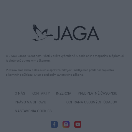
© JAGA GROUP a Zoznam. Všetky práva vyhradené. Obsah online magazínu Môjdom.sk
je chránený autorským zákonom.
Publikovanie alebo ďalšie šírenie správ zo zdrojov TASR je bez predchádzajúceho
písomného súhlasu TASR porušením autorského zákona.
O NÁS
KONTAKTY
INZERCIA
PREDPLATNÉ ČASOPISU
PRÁVO NA OPRAVU
OCHRANA OSOBNÝCH ÚDAJOV
NASTAVENIA COOKIES