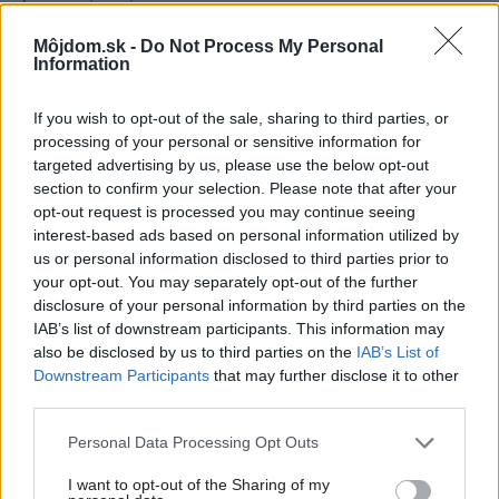
Môjdom.sk -
Do Not Process My Personal
Information
If you wish to opt-out of the sale, sharing to third parties, or
processing of your personal or sensitive information for
targeted advertising by us, please use the below opt-out
section to confirm your selection. Please note that after your
opt-out request is processed you may continue seeing
interest-based ads based on personal information utilized by
us or personal information disclosed to third parties prior to
your opt-out. You may separately opt-out of the further
disclosure of your personal information by third parties on the
IAB’s list of downstream participants. This information may
also be disclosed by us to third parties on the
IAB’s List of
Downstream Participants
that may further disclose it to other
third parties.
Najnovšie príspevky
Please note that this website/app uses one or more Google
Personal Data Processing Opt Outs
services and may gather and store information including but
Re: Takto sa rieši málo úložného miesta. V tomto byte
not limited to your visit or usage behaviour. You may click to
I want to opt-out of the Sharing of my
stačil jeden prvok | Môjdom.sk