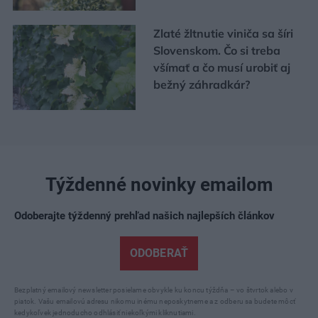
Zlaté žltnutie viniča sa šíri
Slovenskom. Čo si treba
všímať a čo musí urobiť aj
bežný záhradkár?
Týždenné novinky emailom
Odoberajte týždenný prehľad našich najlepších článkov
ODOBERAŤ
Bezplatný emailový newsletter posielame obvykle ku koncu týždňa – vo štvrtok alebo v
piatok. Vašu emailovú adresu nikomu inému neposkytneme a z odberu sa budete môcť
kedykoľvek jednoducho odhlásiť niekoľkými kliknutiami.