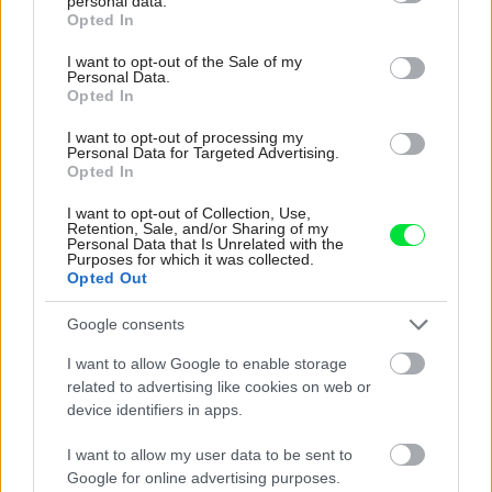
personal data.
grant or deny consent to Google and its third-party tags to
Opted In
My napríklad labky utierame hneď pri dverách a doma pred dvere
use your data for below specified purposes in below Google
používame tyčový ETA Terier…
consent section.
I want to opt-out of the Sale of my
Personal Data.
Re: Takto sa rieši málo úložného miesta. V tomto byte
Opted In
stačil jeden prvok | Môjdom.sk
Dizajn je to nádherný, tá brezová preglejka a čisté línie vyzerajú super.
I want to opt-out of processing my
Ale vždy, keď…
Personal Data for Targeted Advertising.
Opted In
Re: Toto je najväčší mýtus pri ošetrení dreva a môže vás
I want to opt-out of Collection, Use,
vyjsť draho. Ako ho ochrániť pred hnitím a škodcami?
Retention, Sale, and/or Sharing of my
clovek by cakal ze vysusene drahe drevo bolo predtym naparovane aby
Personal Data that Is Unrelated with the
sa zbavilo zarodkov skodcov...
Purposes for which it was collected.
Opted Out
Google consents
I want to allow Google to enable storage
related to advertising like cookies on web or
device identifiers in apps.
I want to allow my user data to be sent to
Najnovšie časopisy
Google for online advertising purposes.