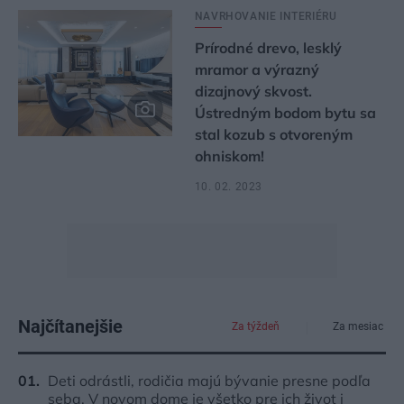
NAVRHOVANIE INTERIÉRU
Prírodné drevo, lesklý
mramor a výrazný
dizajnový skvost.
Ústredným bodom bytu sa
stal kozub s otvoreným
ohniskom!
10. 02. 2023
Najčítanejšie
Za týždeň
Za mesiac
Deti odrástli, rodičia majú bývanie presne podľa
seba. V novom dome je všetko pre ich život i