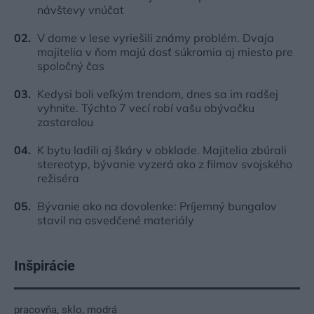
návštevy vnúčat
V dome v lese vyriešili známy problém. Dvaja
majitelia v ňom majú dosť súkromia aj miesto pre
spoločný čas
Kedysi boli veľkým trendom, dnes sa im radšej
vyhnite. Týchto 7 vecí robí vašu obývačku
zastaralou
K bytu ladili aj škáry v obklade. Majitelia zbúrali
stereotyp, bývanie vyzerá ako z filmov svojského
režiséra
Bývanie ako na dovolenke: Príjemný bungalov
stavil na osvedčené materiály
Inšpirácie
pracovňa
,
sklo
,
modrá