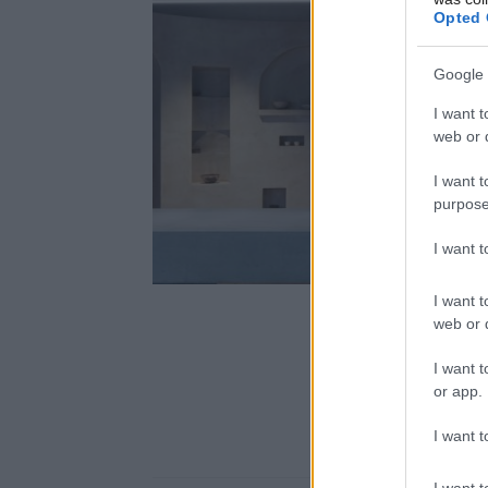
Opted 
Google 
I want t
web or d
I want t
purpose
I want 
I want t
web or d
I want t
or app.
I want t
I want t