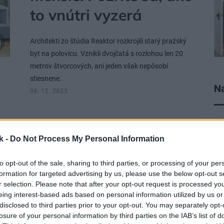
to vnútri vyzerá
Architekti zo štúdia Reaktor rozkrojili starý pražský
byt na polovicu. Vznikli dvojčatá s rozlohou len 20
metrov štvorcových, ani jeden však nepôsobí
stiesnene.
Na
06. 12. 2023
k -
Do Not Process My Personal Information
NÁVŠTEVA
Takto sa robí
to opt-out of the sale, sharing to third parties, or processing of your per
formation for targeted advertising by us, please use the below opt-out s
rekonštrukcia
r selection. Please note that after your opt-out request is processed y
podkrovia! Z priestoru
eing interest-based ads based on personal information utilized by us or
disclosed to third parties prior to your opt-out. You may separately opt-
plného pavučín je dnes
losure of your personal information by third parties on the IAB’s list of