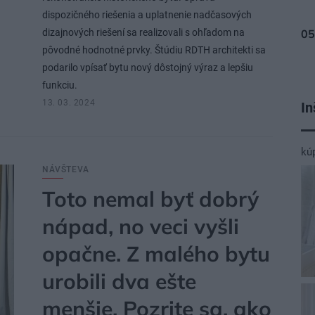
dispozičného riešenia a uplatnenie nadčasových
dizajnových riešení sa realizovali s ohľadom na
pôvodné hodnotné prvky. Štúdiu RDTH architekti sa
podarilo vpísať bytu nový dôstojný výraz a lepšiu
funkciu.
13. 03. 2024
In
kú
NÁVŠTEVA
Toto nemal byť dobrý
nápad, no veci vyšli
opačne. Z malého bytu
urobili dva ešte
menšie. Pozrite sa, ako