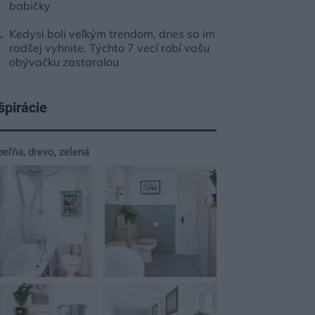
babičky
Kedysi boli veľkým trendom, dnes sa im
radšej vyhnite. Týchto 7 vecí robí vašu
obývačku zastaralou
špirácie
peľňa
,
drevo
,
zelená