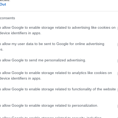
Prahe je plný zákutí a
Out
tajomstiev. Neuveríte,
consents
čo všetko doň jeho
o allow Google to enable storage related to advertising like cookies on
evice identifiers in apps.
majiteľka ukryla
Môj dom 07-08/2026
o allow my user data to be sent to Google for online advertising
s.
V známej pražskej štvrti Letná s vysokou
koncentráciou kultúrnych inštitúcií a rezidencií
to allow Google to send me personalized advertising.
umelcov si vybudovala vysnívané zázemie aj kultúrna
producentka a kurátorka Tereza Porybná. Byt na
o allow Google to enable storage related to analytics like cookies on
Oveneckej 33 väčšmi pripomína divadelnú scénu s
evice identifiers in apps.
premenlivou funkciou. Zhmotniť vlastný kreatívny
o allow Google to enable storage related to functionality of the website
koncept jej pomohlo mladé architektonické štúdio
Objektor.
16. 10. 2023
o allow Google to enable storage related to personalization.
o allow Google to enable storage related to security, including