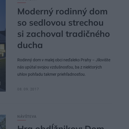
Moderný rodinný dom
so sedlovou strechou
si zachoval tradičného
ducha
Rodinný dom v malej obci neďaleko Prahy – Jílovište
nás upútal svojou vzdušnosťou, ba z niektorých
uhlov pohľadu takmer priehľadnosťou.
08. 09. 2017
NÁVŠTEVA
Hra obdĺžnikov: Dom