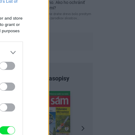
B’s List of
a môže vás vyjsť draho. Ako ho ochrániť
pred hnitím a škodcami?
clovek by cakal ze vysusene drahe drevo bolo predtym
er and store
naparovane aby sa zbavilo zarodkov skodcov...
to grant or
ed purposes
Najnovšie časopisy