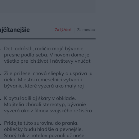
jčítanejšie
Za týždeň
Za mesiac
Deti odrástli, rodičia majú bývanie
presne podľa seba. V novom dome je
všetko pre ich život i návštevy vnúčat
Žije pri lese, chová sliepky a uspáva ju
rieka. Miestni remeselníci vytvorili
bývanie, ktoré vyzerá ako malý raj
K bytu ladili aj škáry v obklade.
Majitelia zbúrali stereotyp, bývanie
vyzerá ako z filmov svojského režiséra
Pridajte túto surovinu do prania,
obliečky budú hladšie a pevnejšie.
Starý trik z hotelov poznali už naše