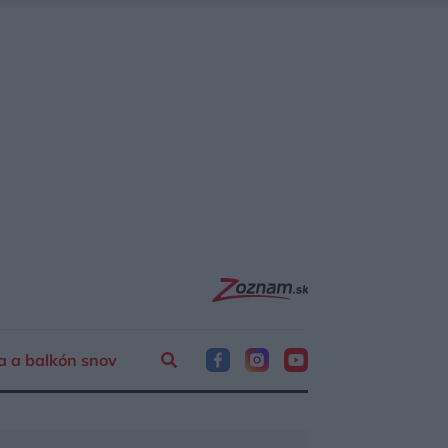
a a balkón snov