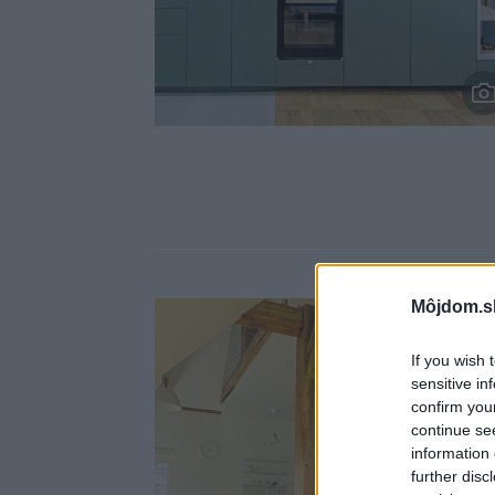
Môjdom.s
If you wish 
sensitive in
confirm you
continue se
information 
further disc