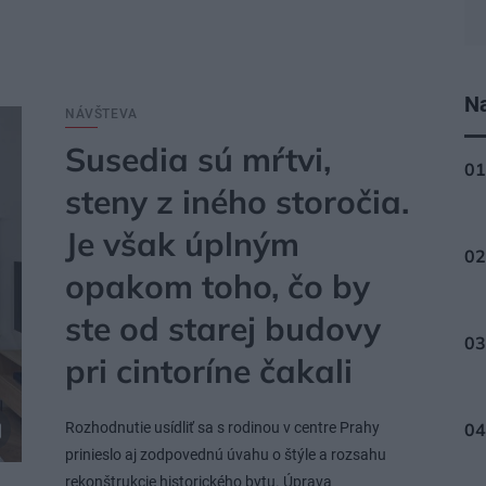
Na
NÁVŠTEVA
Susedia sú mŕtvi,
steny z iného storočia.
Je však úplným
opakom toho, čo by
ste od starej budovy
pri cintoríne čakali
Rozhodnutie usídliť sa s rodinou v centre Prahy
prinieslo aj zodpovednú úvahu o štýle a rozsahu
rekonštrukcie historického bytu. Úprava