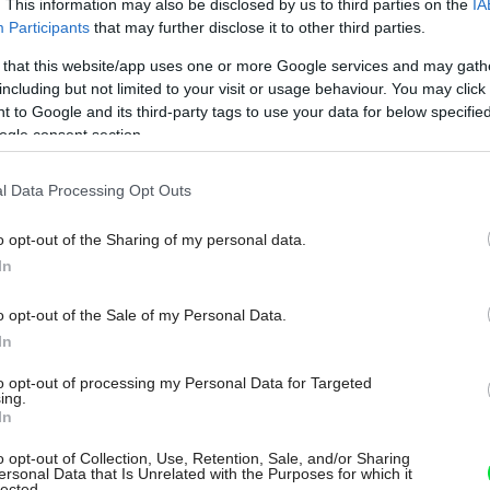
. This information may also be disclosed by us to third parties on the
IA
veselé bývanie v
Participants
that may further disclose it to other third parties.
národnom štýle
 that this website/app uses one or more Google services and may gath
including but not limited to your visit or usage behaviour. You may click 
 to Google and its third-party tags to use your data for below specifi
Mladý pár, ktorý býva v jednom z podkrovných bytov
ogle consent section.
v pražskej kolónii Svoboda, plánoval rodinku. Obytný
priestor im zrazu začínal byť tesný. Riešenie našli
l Data Processing Opt Outs
v zobytnení nevyužívaného pôjda. O návrh
a realizáciu tejto premeny požiadali architektov
o opt-out of the Sharing of my personal data.
In
Helenu Línovú a Vítězslava Kůstku zo System
Recovery Architects.
o opt-out of the Sale of my Personal Data.
17. 11. 2023
In
to opt-out of processing my Personal Data for Targeted
ing.
In
NÁVŠTEVA
o opt-out of Collection, Use, Retention, Sale, and/or Sharing
Nekonvenčný byt v
ersonal Data that Is Unrelated with the Purposes for which it
lected.