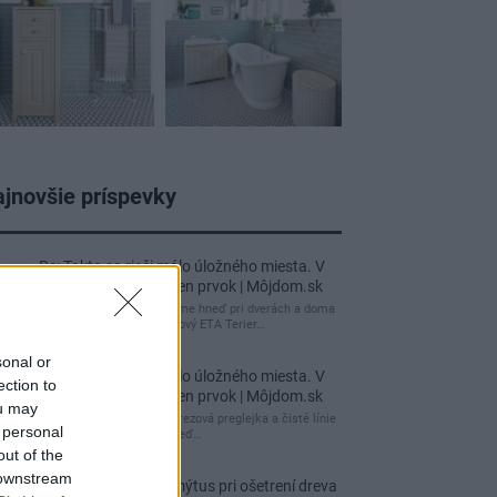
jnovšie príspevky
Re: Takto sa rieši málo úložného miesta. V
tomto byte stačil jeden prvok | Môjdom.sk
My napríklad labky utierame hneď pri dverách a doma
pred dvere používame tyčový ETA Terier…
sonal or
Re: Takto sa rieši málo úložného miesta. V
ection to
tomto byte stačil jeden prvok | Môjdom.sk
ou may
Dizajn je to nádherný, tá brezová preglejka a čisté línie
 personal
vyzerajú super. Ale vždy, keď…
out of the
 downstream
Re: Toto je najväčší mýtus pri ošetrení dreva