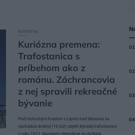
Na
NÁVŠTEVA
Kuriózna premena:
Trafostanica s
príbehom ako z
románu. Záchrancovia
z nej spravili rekreačné
bývanie
Pod mohutným hradom v Lipnici nad Sázavou sa
nachádza drobný (10 m2) objekt bývalej trafostanice
z roku 1913. Namiesto demolácie sa dočkala