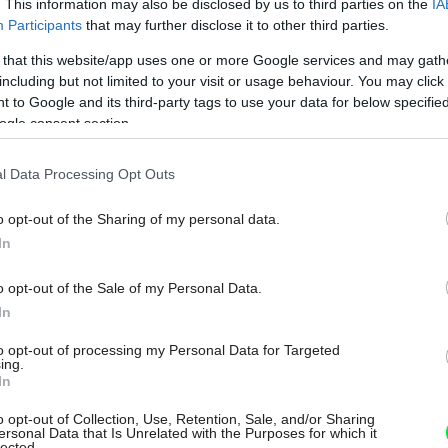
. This information may also be disclosed by us to third parties on the
IA
môže dom zmeniť?
Participants
that may further disclose it to other third parties.
 that this website/app uses one or more Google services and may gath
Ani ten, kto poznal, aký dom stál na pôvodnom
including but not limited to your visit or usage behaviour. You may click 
miestne, na ktorom dnes stojí Vila M by určite neveril,
 to Google and its third-party tags to use your data for below specifi
ogle consent section.
že moderná priestranná vila vznikla z pôvodného
starého bieleho domu. Vydarená rekonštrukcia
l Data Processing Opt Outs
trojpodlažného domu s prízemím zapusteným do
svahu využívajú výraznú geometriu v prospech
o opt-out of the Sharing of my personal data.
domácich. Čo všetko stavba skrýva?
In
25. 01. 2017
o opt-out of the Sale of my Personal Data.
In
KÚPEĽŇA, WC
to opt-out of processing my Personal Data for Targeted
ing.
Osobitá premena:
In
Nechceli tuctovú
o opt-out of Collection, Use, Retention, Sale, and/or Sharing
ersonal Data that Is Unrelated with the Purposes for which it
lected.