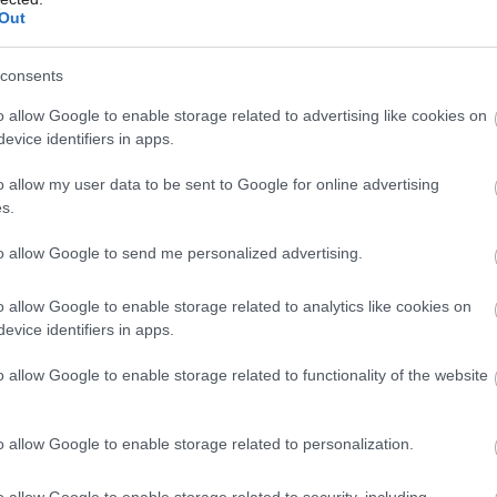
krásavicu, ale
Out
príjemnú kúpeľňu s
consents
kvetmi
o allow Google to enable storage related to advertising like cookies on
Môj dom Špeciál 02/2026
evice identifiers in apps.
Domáci nechceli „nejakú tuctovú katalógovú
o allow my user data to be sent to Google for online advertising
krásavicu“, žiadalo sa im niečo trochu osobité,
s.
príjemné, a zároveň praktické. Chceli ponechať
kúpeľni ľahkosť a vzdušnosť. Preto sme ju
to allow Google to send me personalized advertising.
nezapratali množstvom nábytku, namiesto toho sme
však siahli po rastlinách. Keď má kúpeľňa okno, inak
o allow Google to enable storage related to analytics like cookies on
evice identifiers in apps.
sa ani nedá.
17. 01. 2017
o allow Google to enable storage related to functionality of the website
o allow Google to enable storage related to personalization.
NÁVŠTEVA
o allow Google to enable storage related to security, including