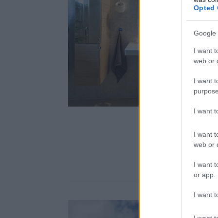
Opted 
Google 
I want t
web or d
I want t
purpose
I want 
I want t
web or d
I want t
or app.
I want t
I want t