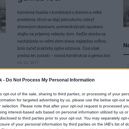
Kamenná fasáda v kombinácii s drevom a veľké
presklenia, ktoré sa dajú jednoducho zakryť
drevenými okenicami, premenili bývalú opustenú
stajňu na príjemný vidiecky dom. Keďže stavba sa
nachádzala vo veľmi zlom stave, najlepšou voľbou
Na
bolo začať prakticky úplne odznova. Čosi však
predsa len zostalo – nosná konštrukcia a genius loci.
26. 05. 2017
k -
Do Not Process My Personal Information
NÁVŠTEVA
to opt-out of the sale, sharing to third parties, or processing of your per
Neuveriteľná premena
formation for targeted advertising by us, please use the below opt-out s
r selection. Please note that after your opt-out request is processed y
vily v Košiciach: Verili
eing interest-based ads based on personal information utilized by us or
disclosed to third parties prior to your opt-out. You may separately opt-
by ste, že i takto sa
losure of your personal information by third parties on the IAB’s list of