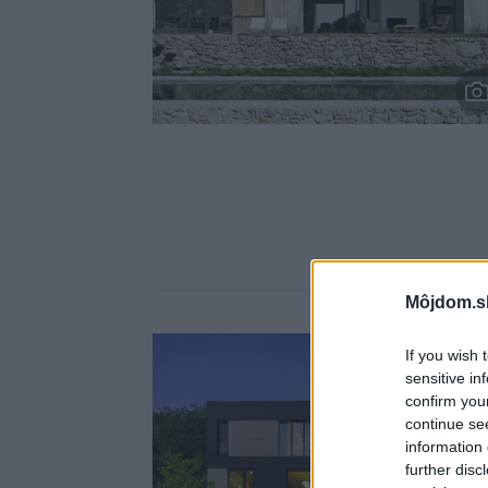
Môjdom.s
If you wish 
sensitive in
confirm you
continue se
information 
further disc