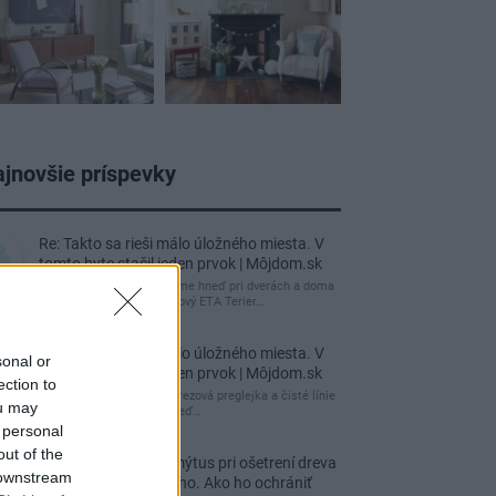
jnovšie príspevky
Re: Takto sa rieši málo úložného miesta. V
tomto byte stačil jeden prvok | Môjdom.sk
My napríklad labky utierame hneď pri dverách a doma
pred dvere používame tyčový ETA Terier…
Re: Takto sa rieši málo úložného miesta. V
sonal or
tomto byte stačil jeden prvok | Môjdom.sk
ection to
Dizajn je to nádherný, tá brezová preglejka a čisté línie
ou may
vyzerajú super. Ale vždy, keď…
 personal
out of the
Re: Toto je najväčší mýtus pri ošetrení dreva
 downstream
a môže vás vyjsť draho. Ako ho ochrániť