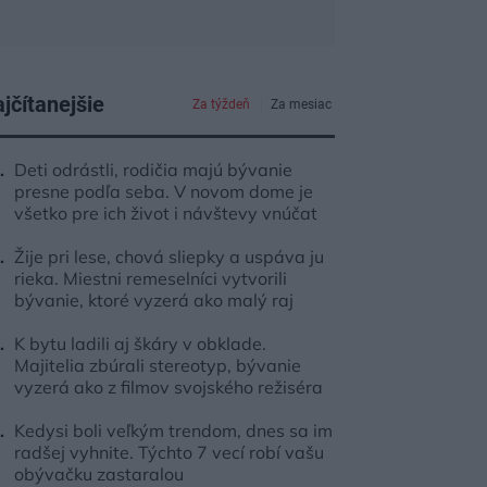
jčítanejšie
Za týždeň
Za mesiac
Deti odrástli, rodičia majú bývanie
presne podľa seba. V novom dome je
všetko pre ich život i návštevy vnúčat
Žije pri lese, chová sliepky a uspáva ju
rieka. Miestni remeselníci vytvorili
bývanie, ktoré vyzerá ako malý raj
K bytu ladili aj škáry v obklade.
Majitelia zbúrali stereotyp, bývanie
vyzerá ako z filmov svojského režiséra
Kedysi boli veľkým trendom, dnes sa im
radšej vyhnite. Týchto 7 vecí robí vašu
obývačku zastaralou