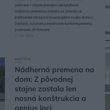
záchrany v zmysle princípov udržateľnosti.
Unikátnou premenou interiéru sa zmenila na
krátkodobé rekreačné bývanie jediné svojho druhu v
Čechách. Autorom a iniciátorom kurióznej premeny
je advokát Jiří Rokoský.
In
17. 06. 2023
ob
NÁVŠTEVA
Nádherná premena na
dom: Z pôvodnej
stajne zostala len
nosná konštrukcia a
genius loci