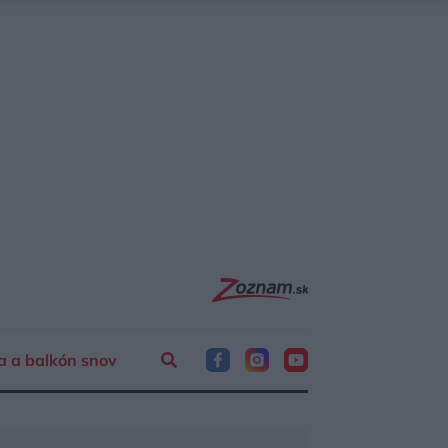
a a balkón snov