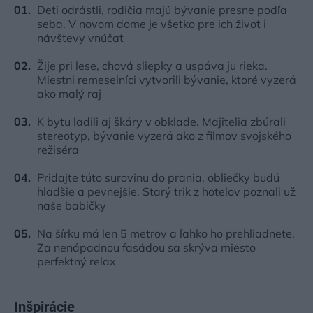
Deti odrástli, rodičia majú bývanie presne podľa
seba. V novom dome je všetko pre ich život i
návštevy vnúčat
Žije pri lese, chová sliepky a uspáva ju rieka.
Miestni remeselníci vytvorili bývanie, ktoré vyzerá
ako malý raj
K bytu ladili aj škáry v obklade. Majitelia zbúrali
stereotyp, bývanie vyzerá ako z filmov svojského
režiséra
Pridajte túto surovinu do prania, obliečky budú
hladšie a pevnejšie. Starý trik z hotelov poznali už
naše babičky
Na šírku má len 5 metrov a ľahko ho prehliadnete.
Za nenápadnou fasádou sa skrýva miesto
perfektný relax
Inšpirácie