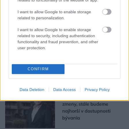
I want to allow Google to enable storage
related to personalization.
Mohlo by vás zaujímať
I want to allow Google to enable storage
related to security, including authentication
functionality and fraud prevention, and other
ASB.sk
user protection.
Zmenili dispozíciu a odkryli
pôvodný charakter bytu.
CONFIRM
Výsledkom je interiér plný
kontrastov
Data Deletion
Data Access
Privacy Policy
Ján Palenčár: Ak neurobíme
zmeny, stále budeme
najhorší v dostupnosti
bývania