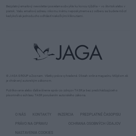
Bezplatný emailový newsletter posielame obvykle ku koncu týždňa – vo štvrtok alebo v
piatok. Vašu emailovú adresu nikomu inému neposkytneme a z odberu sa budete môcť
kedykoľvek jednoducho odhlásiť niekoľkými kliknutiami.
© JAGA GROUP a Zoznam. Všetky práva vyhradené. Obsah online magazínu Môjdom.sk
je chránený autorským zákonom.
Publikovanie alebo ďalšie šírenie správ zo zdrojov TASR je bez predchádzajúceho
písomného súhlasu TASR porušením autorského zákona.
O NÁS
KONTAKTY
INZERCIA
PREDPLATNÉ ČASOPISU
PRÁVO NA OPRAVU
OCHRANA OSOBNÝCH ÚDAJOV
NASTAVENIA COOKIES