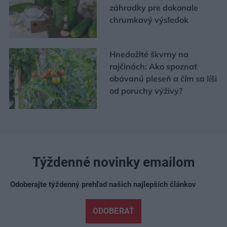
záhradky pre dokonale
chrumkavý výsledok
Hnedožlté škvrny na
rajčinách: Ako spoznať
obávanú pleseň a čím sa líši
od poruchy výživy?
Týždenné novinky emailom
Odoberajte týždenný prehľad našich najlepších článkov
ODOBERAŤ