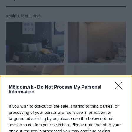
spálňa
,
textil
,
sivá
Môjdom.sk -
Do Not Process My Personal
Information
If you wish to opt-out of the sale, sharing to third parties, or
processing of your personal or sensitive information for
targeted advertising by us, please use the below opt-out
Najnovšie príspevky
section to confirm your selection. Please note that after your
opt-out request is processed you may continue seeing