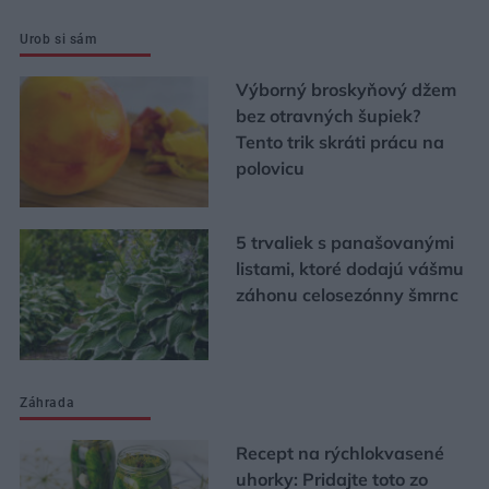
Urob si sám
Výborný broskyňový džem
bez otravných šupiek?
Tento trik skráti prácu na
polovicu
5 trvaliek s panašovanými
listami, ktoré dodajú vášmu
záhonu celosezónny šmrnc
Záhrada
Recept na rýchlokvasené
uhorky: Pridajte toto zo