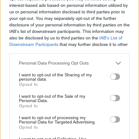
interest-based ads based on personal information utilized by
us or personal information disclosed to third parties prior to
Re: Takto sa rieši málo úložného miesta. V tomto byte
stačil jeden prvok | Môjdom.sk
your opt-out. You may separately opt-out of the further
disclosure of your personal information by third parties on the
My napríklad labky utierame hneď pri dverách a doma pred dvere
používame tyčový ETA Terier…
IAB’s list of downstream participants. This information may
also be disclosed by us to third parties on the
IAB’s List of
Re: Takto sa rieši málo úložného miesta. V tomto byte
Downstream Participants
that may further disclose it to other
stačil jeden prvok | Môjdom.sk
third parties.
Dizajn je to nádherný, tá brezová preglejka a čisté línie vyzerajú super.
Ale vždy, keď…
Please note that this website/app uses one or more Google
Personal Data Processing Opt Outs
services and may gather and store information including but
Re: Toto je najväčší mýtus pri ošetrení dreva a môže vás
not limited to your visit or usage behaviour. You may click to
I want to opt-out of the Sharing of my
personal data.
vyjsť draho. Ako ho ochrániť pred hnitím a škodcami?
grant or deny consent to Google and its third-party tags to
Opted In
clovek by cakal ze vysusene drahe drevo bolo predtym naparovane aby
use your data for below specified purposes in below Google
sa zbavilo zarodkov skodcov...
consent section.
I want to opt-out of the Sale of my
Personal Data.
Opted In
I want to opt-out of processing my
Personal Data for Targeted Advertising.
Opted In
I want to opt-out of Collection, Use,