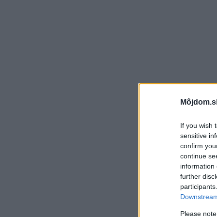
Môjdom.s
If you wish 
sensitive in
confirm you
continue se
information 
further disc
participants
Downstream 
Please note