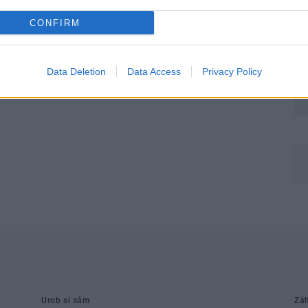
CONFIRM
Data Deletion
Data Access
Privacy Policy
Môj dom Špeciál 02/2026
Môj dom 06/2026
Urob si sám
Zá