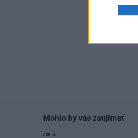
Mohlo by vás zaujímať
ASB.sk