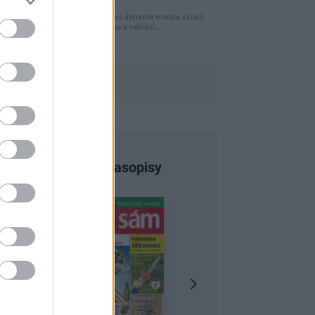
úložného miesta
Ja som pred časom v rámci šetrenia miesta skúsil
využiť priestor pod posteľou a nakúpil…
Najnovšie časopisy