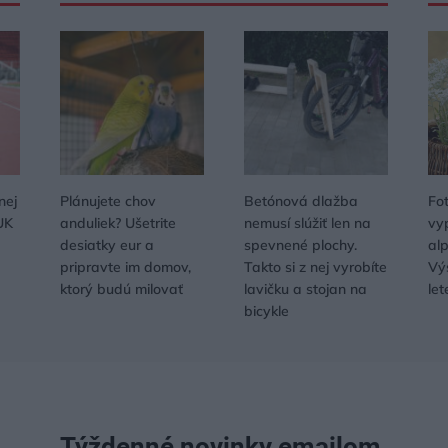
nej
Plánujete chov
Betónová dlažba
Fo
UK
anduliek? Ušetrite
nemusí slúžiť len na
vy
desiatky eur a
spevnené plochy.
al
pripravte im domov,
Takto si z nej vyrobíte
Vý
ktorý budú milovať
lavičku a stojan na
let
bicykle
Týždenné novinky emailom