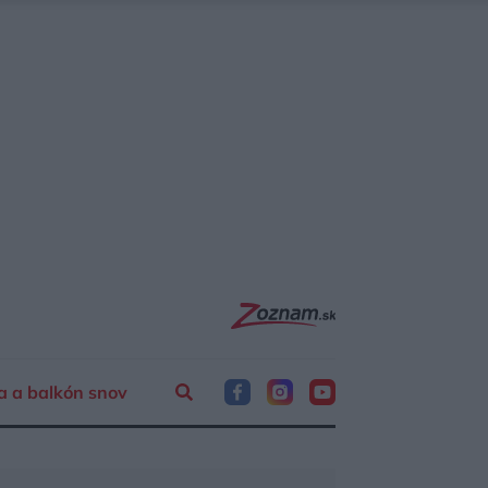
a a balkón snov