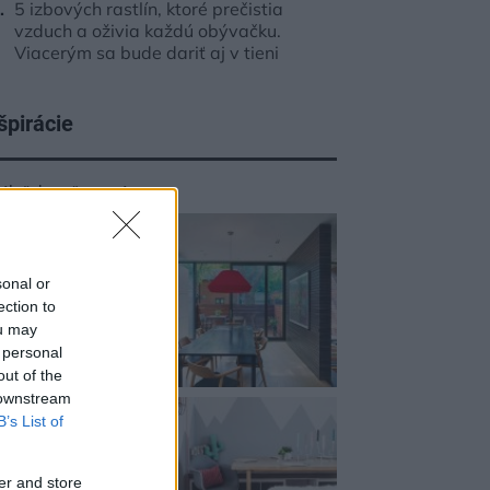
5 izbových rastlín, ktoré prečistia
vzduch a oživia každú obývačku.
Viacerým sa bude dariť aj v tieni
špirácie
dáleň
,
kov
,
červená
sonal or
ection to
ou may
 personal
out of the
 downstream
B’s List of
er and store