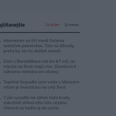
jčítanejšie
Za týždeň
Za mesiac
Internetom sa šíri trend čistenia
sedačiek pokrievkou. Toto sú dôvody,
prečo by ste ho skúšať nemali
Dom v Bernolákove má len 67 m2, no
miesta na život majú viac. Domácim k
súkromiu netreba ani závesy
Tepelné čerpadlo zem-voda s hlbinným
vrtom je investíciou na celý život
V júli vysaďte na záhon tieto kvety,
zakvitnúť stihnú ešte túto sezónu.
Viaceré sa hodia aj do sucha