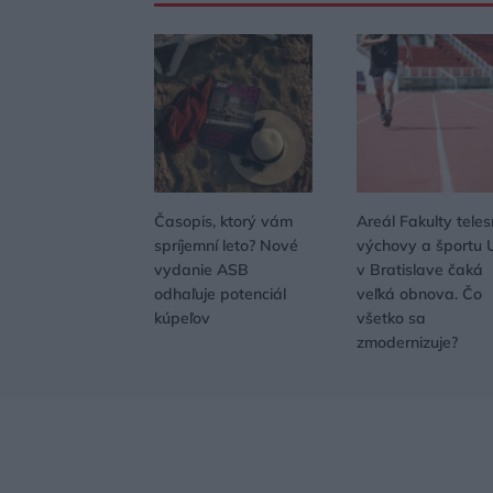
Časopis, ktorý vám
Areál Fakulty teles
spríjemní leto? Nové
výchovy a športu 
vydanie ASB
v Bratislave čaká
odhaľuje potenciál
veľká obnova. Čo
kúpeľov
všetko sa
zmodernizuje?