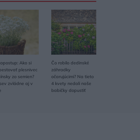
topostup: Ako si
Čo robilo dedinské
pestovať plesnivec
záhradky
pínsky zo semien?
očarujúcimi? Na tieto
sev zvládne aj v
4 kvety nedali naše
e
babičky dopustiť