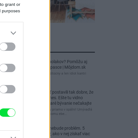
to grant or
ed purposes
jnovšie príspevky
Re: Ako sa zbaviť ucholakov? Pomôžu aj
jednoduché domáce pasce | Môjdom.sk
blbeckovia, "ucholak" je uzitocny a len idiot kantri
uzitocny hmyz
Re: Vidiecku usadlosť postavili tak dobre, že
domáceho chráni i dnes. Ešte tu vidno
kamenné múry, no staré bývanie nečakajte
čakám kedy budú wc misy priamo v spálni! Umývadlá
už sú štandardom! Tu niekomu ebe…
Re: Tesná spálňa už nebude problém. 5
praktických nápadov, ako v nej získať viac