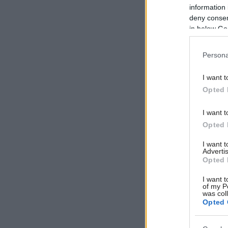
information 
deny consent
in below Go
Persona
I want t
Opted 
I want t
Opted 
I want 
Advertis
Opted 
I want t
of my P
was col
Opted 