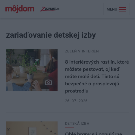
MENU
zariaďovanie detskej izby
ZELEŇ V INTERIÉRI
8 interiérových rastlín, ktoré
môžete pestovať, aj keď
máte malé deti. Tieto sú
bezpečné a prospievajú
prostrediu
26. 07. 2026
DETSKÁ IZBA
Oblé hrany sú populárne,