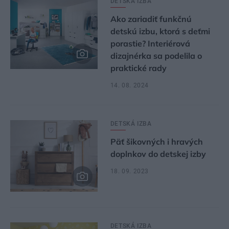
DETSKÁ IZBA
Ako zariadiť funkčnú
detskú izbu, ktorá s deťmi
porastie? Interiérová
dizajnérka sa podelila o
praktické rady
14. 08. 2024
DETSKÁ IZBA
Päť šikovných i hravých
doplnkov do detskej izby
18. 09. 2023
DETSKÁ IZBA