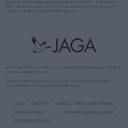
Bezplatný emailový newsletter posielame obvykle ku koncu týždňa – vo štvrtok alebo v
piatok. Vašu emailovú adresu nikomu inému neposkytneme a z odberu sa budete môcť
kedykoľvek jednoducho odhlásiť niekoľkými kliknutiami.
© JAGA GROUP a Zoznam. Všetky práva vyhradené. Obsah online magazínu Môjdom.sk
je chránený autorským zákonom.
Publikovanie alebo ďalšie šírenie správ zo zdrojov TASR je bez predchádzajúceho
písomného súhlasu TASR porušením autorského zákona.
O NÁS
KONTAKTY
INZERCIA
PREDPLATNÉ ČASOPISU
PRÁVO NA OPRAVU
OCHRANA OSOBNÝCH ÚDAJOV
NASTAVENIA COOKIES