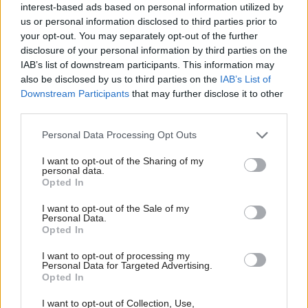
Deti odrástli, rodičia majú bývanie presne podľa
interest-based ads based on personal information utilized by
seba. V novom dome je všetko pre ich život i
us or personal information disclosed to third parties prior to
návštevy vnúčat
your opt-out. You may separately opt-out of the further
disclosure of your personal information by third parties on the
Žije pri lese, chová sliepky a uspáva ju rieka.
IAB’s list of downstream participants. This information may
Miestni remeselníci vytvorili bývanie, ktoré vyzerá
also be disclosed by us to third parties on the
IAB’s List of
ako malý raj
Downstream Participants
that may further disclose it to other
third parties.
K bytu ladili aj škáry v obklade. Majitelia zbúrali
stereotyp, bývanie vyzerá ako z filmov svojského
Please note that this website/app uses one or more Google
Personal Data Processing Opt Outs
režiséra
services and may gather and store information including but
not limited to your visit or usage behaviour. You may click to
I want to opt-out of the Sharing of my
Pridajte túto surovinu do prania, obliečky budú
personal data.
grant or deny consent to Google and its third-party tags to
hladšie a pevnejšie. Starý trik z hotelov poznali už
Opted In
use your data for below specified purposes in below Google
naše babičky
consent section.
I want to opt-out of the Sale of my
Personal Data.
Na šírku má len 5 metrov a ľahko ho prehliadnete.
Opted In
Za nenápadnou fasádou sa skrýva miesto
perfektný relax
I want to opt-out of processing my
Personal Data for Targeted Advertising.
Opted In
Inšpirácie
I want to opt-out of Collection, Use,