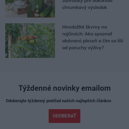
záhradky pre dokonale
chrumkavý výsledok
Hnedožlté škvrny na
rajčinách: Ako spoznať
obávanú pleseň a čím sa líši
od poruchy výživy?
Týždenné novinky emailom
Odoberajte týždenný prehľad našich najlepších článkov
ODOBERAŤ