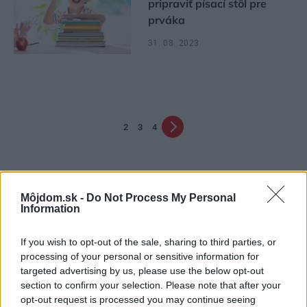
pripraviť písací stôl pre
prváka
31. 08. 2023
2
3
4
Môjdom.sk -
Do Not Process My Personal
Information
If you wish to opt-out of the sale, sharing to third parties, or
processing of your personal or sensitive information for
Najčítanejšie
Za týždeň
Za mesiac
targeted advertising by us, please use the below opt-out
section to confirm your selection. Please note that after your
opt-out request is processed you may continue seeing