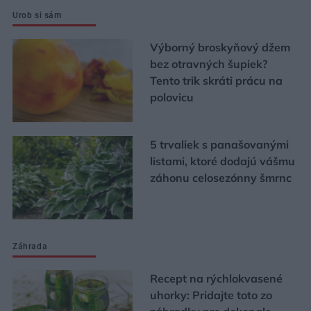
Urob si sám
Výborný broskyňový džem
bez otravných šupiek?
Tento trik skráti prácu na
polovicu
5 trvaliek s panašovanými
listami, ktoré dodajú vášmu
záhonu celosezónny šmrnc
Záhrada
Recept na rýchlokvasené
uhorky: Pridajte toto zo