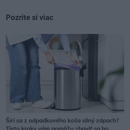
Pozrite si viac
Šíri sa z odpadkového koša silný zápach?
Tieto kroky vám pomôžu zbaviť sa ho