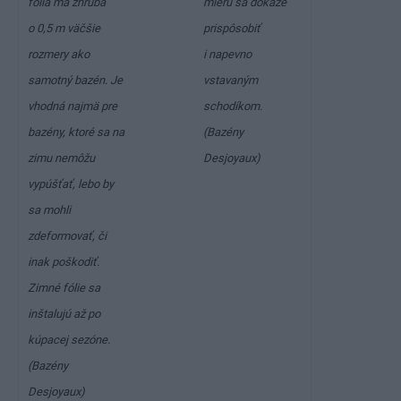
fólia má zhruba
mieru sa dokáže
o 0,5 m väčšie
prispôsobiť
rozmery ako
i napevno
samotný bazén. Je
vstavaným
vhodná najmä pre
schodíkom.
bazény, ktoré sa na
(Bazény
zimu nemôžu
Desjoyaux)
vypúšťať, lebo by
sa mohli
zdeformovať, či
inak poškodiť.
Zimné fólie sa
inštalujú až po
kúpacej sezóne.
(Bazény
Desjoyaux)