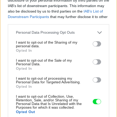
disclosure of your personal information by third parties on the
IAB’s list of downstream participants. This information may
also be disclosed by us to third parties on the
IAB’s List of
Downstream Participants
that may further disclose it to other
third parties.
Please note that this website/app uses one or more Google
Personal Data Processing Opt Outs
services and may gather and store information including but
not limited to your visit or usage behaviour. You may click to
I want to opt-out of the Sharing of my
personal data.
grant or deny consent to Google and its third-party tags to
Opted In
use your data for below specified purposes in below Google
consent section.
I want to opt-out of the Sale of my
164936
Personal Data.
Opted In
Pohodlným riešením je tzv. univerzálna plachta, ktorá sa
I want to opt-out of processing my
Personal Data for Targeted Advertising.
dá používať rovnako v zime, ako aj počas letnej kúpacej
Opted In
sezóny. Nepriehľadná plachta navyše zabráni, aby na
I want to opt-out of Collection, Use,
hladinu prenikalo svetlo, ktoré podporuje tvorbu rias
Retention, Sale, and/or Sharing of my
Personal Data that Is Unrelated with the
a mikroorganizmov. Niektorí majitelia bazénov ju
Purposes for which it was collected.
Opted Out
ukladajú tak, aby sa na nej nezhromaždila dažďová voda