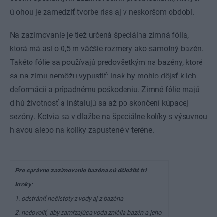
úlohou je zamedziť tvorbe rias aj v neskoršom období.
Na zazimovanie je tiež určená špeciálna zimná fólia,
ktorá má asi o 0,5 m väčšie rozmery ako samotný bazén.
Takéto fólie sa používajú predovšetkým na bazény, ktoré
sa na zimu nemôžu vypustiť: inak by mohlo dôjsť k ich
deformácii a prípadnému poškodeniu. Zimné fólie majú
dlhú životnosť a inštalujú sa až po skončení kúpacej
sezóny. Kotvia sa v dlažbe na špeciálne kolíky s výsuvnou
hlavou alebo na kolíky zapustené v teréne.
Pre správne zazimovanie bazéna sú dôležité tri
kroky:
1. odstrániť nečistoty z vody aj z bazéna
2. nedovoliť, aby zamŕzajúca voda zničila bazén a jeho