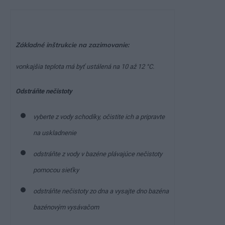
Základné inštrukcie na zazimovanie:
vonkajšia teplota má byť ustálená na 10 až 12 °C.
Odstráňte nečistoty
vyberte z vody schodíky, očistite ich a pripravte
na uskladnenie
odstráňte z vody v bazéne plávajúce nečistoty
pomocou sieťky
odstráňte nečistoty zo dna a vysajte dno bazéna
bazénovým vysávačom