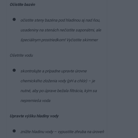
Očistite bazén
očistite steny bazéna pod hladinou aj nad ňou,
usadeniny na stenách nečistite saponátmi, ale
špeciálnym prostriedkom! Vyčistite skimmer
Ošetrite vodu
skontrolujte a prípadne upravte úrovne
chemického zloženia vody (pH a chlór) – je
nutné, aby po úprave bežala filtrácia, kým sa
nepremieša voda
Upravte výšku hladiny vody
znížte hladinu vody – vypustite zhruba na úroveň