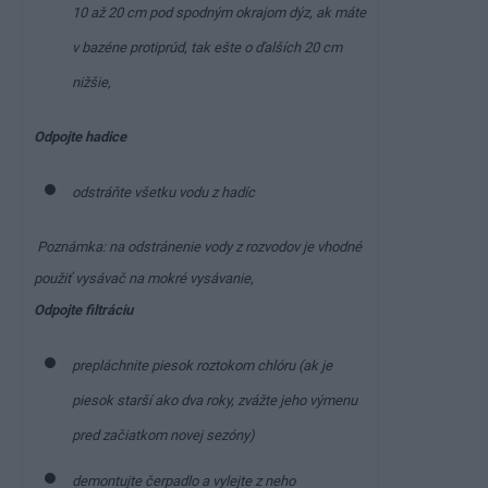
10 až 20 cm pod spodným okrajom dýz, ak máte
v bazéne protiprúd, tak ešte o ďalších 20 cm
nižšie,
Odpojte hadice
odstráňte všetku vodu z hadíc
Poznámka: na odstránenie vody z rozvodov je vhodné
použiť vysávač na mokré vysávanie,
Odpojte filtráciu
prepláchnite piesok roztokom chlóru (ak je
piesok starší ako dva roky, zvážte jeho výmenu
pred začiatkom novej sezóny)
demontujte čerpadlo a vylejte z neho