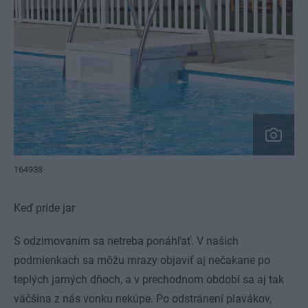
164938
Keď príde jar
S odzimovaním sa netreba ponáhľať. V našich
podmienkach sa môžu mrazy objaviť aj nečakane po
teplých jarných dňoch, a v prechodnom období sa aj tak
väčšina z nás vonku nekúpe. Po odstránení plavákov,