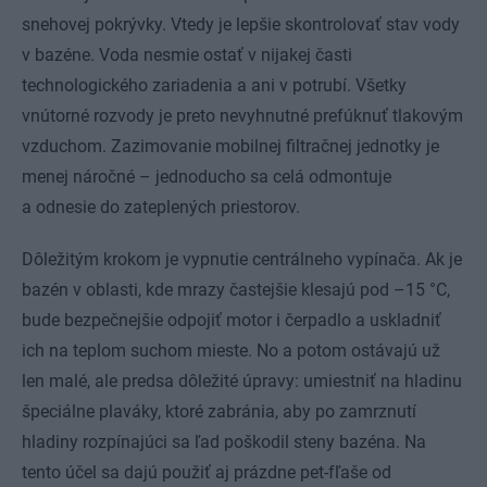
snehovej pokrývky. Vtedy je lepšie skontrolovať stav vody
v bazéne. Voda nesmie ostať v nijakej časti
technologického zariadenia a ani v potrubí. Všetky
vnútorné rozvody je preto nevyhnutné prefúknuť tlakovým
vzduchom. Zazimovanie mobilnej filtračnej jednotky je
menej náročné – jednoducho sa celá odmontuje
a odnesie do zateplených priestorov.
Dôležitým krokom je vypnutie centrálneho vypínača. Ak je
bazén v oblasti, kde mrazy častejšie klesajú pod –15 °C,
bude bezpečnejšie odpojiť motor i čerpadlo a uskladniť
ich na teplom suchom mieste. No a potom ostávajú už
len malé, ale predsa dôležité úpravy: umiestniť na hladinu
špeciálne plaváky, ktoré zabránia, aby po zamrznutí
hladiny rozpínajúci sa ľad poškodil steny bazéna. Na
tento účel sa dajú použiť aj prázdne pet-fľaše od