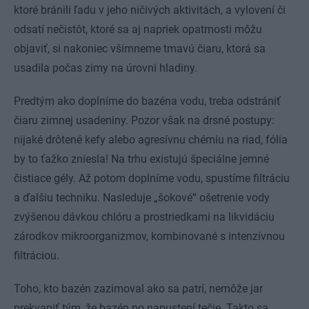
ktoré bránili ľadu v jeho ničivých aktivitách, a vylovení či
odsatí nečistôt, ktoré sa aj napriek opatrnosti môžu
objaviť, si nakoniec všimneme tmavú čiaru, ktorá sa
usadila počas zimy na úrovni hladiny.
Predtým ako doplníme do bazéna vodu, treba odstrániť
čiaru zimnej usadeniny. Pozor však na drsné postupy:
nijaké drôtené kefy alebo agresívnu chémiu na riad, fólia
by to ťažko zniesla! Na trhu existujú špeciálne jemné
čistiace gély. Až potom doplníme vodu, spustíme filtráciu
a ďalšiu techniku. Nasleduje „šokové“ ošetrenie vody
zvýšenou dávkou chlóru a prostriedkami na likvidáciu
zárodkov mikroorganizmov, kombinované s intenzívnou
filtráciou.
Toho, kto bazén zazimoval ako sa patrí, nemôže jar
prekvapiť tým, že bazén po napustení tečie. Takto sa