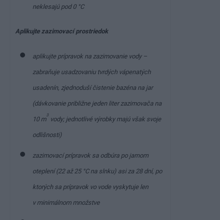
neklesajú pod 0 °C
Aplikujte zazimovací prostriedok
aplikujte prípravok na zazimovanie vody –
zabraňuje usadzovaniu tvrdých vápenatých
usadenín, zjednoduší čistenie bazéna na jar
(dávkovanie približne jeden liter zazimovača na
3
10 m
vody; jednotlivé výrobky majú však svoje
odlišnosti)
zazimovací prípravok sa odbúra po jarnom
oteplení (22 až 25 °C na slnku) asi za 28 dní, po
ktorých sa prípravok vo vode vyskytuje len
v minimálnom množstve