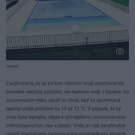
164930
Zaujímavé je, že sa pri tom vlastníci znalí zazimovacích
pravidiel neriadia počasím, ale teplotou vody v bazéne. So
zazimovaním treba začať vo chvíli, keď sa spomínaná
teplota ustáli približne na 10 až 12 °C. V prípade, že by
voda bola teplejšia, dôjde k rýchlejšiemu rozmnožovaniu
mikroorganizmov, rias a plesní. Vodu je i tak nevyhnutné
ošetriť špeciálnymi zazimovacími prostriedkami, ktorých