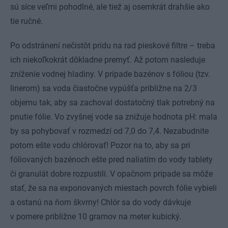
sú síce veľmi pohodlné, ale tiež aj osemkrát drahšie ako
tie ručné.
Po odstránení nečistôt prídu na rad pieskové filtre – treba
ich niekoľkokrát dôkladne premyť. Až potom nasleduje
zníženie vodnej hladiny. V prípade bazénov s fóliou (tzv.
linerom) sa voda čiastočne vypúšťa približne na 2/3
objemu tak, aby sa zachoval dostatočný tlak potrebný na
pnutie fólie. Vo zvyšnej vode sa znižuje hodnota pH: mala
by sa pohybovať v rozmedzí od 7,0 do 7,4. Nezabudnite
potom ešte vodu chlórovať! Pozor na to, aby sa pri
fóliovaných bazénoch ešte pred naliatím do vody tablety
či granulát dobre rozpustili. V opačnom prípade sa môže
stať, že sa na exponovaných miestach povrch fólie vybieli
a ostanú na ňom škvrny! Chlór sa do vody dávkuje
v pomere približne 10 gramov na meter kubický.