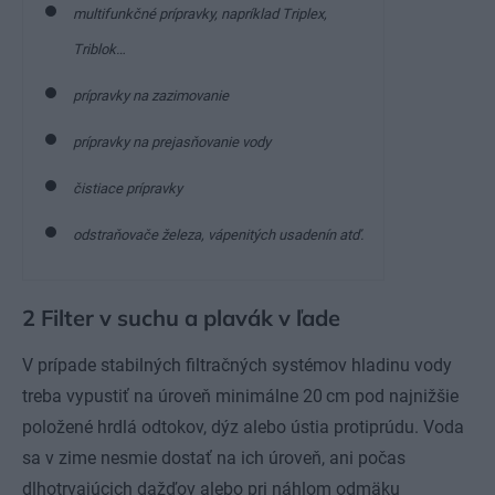
multifunkčné prípravky, napríklad Triplex,
Triblok…
prípravky na zazimovanie
prípravky na prejasňovanie vody
čistiace prípravky
odstraňovače železa, vápenitých usadenín atď.
2 Filter v suchu a plavák v ľade
V prípade stabilných filtračných systémov hladinu vody
treba vypustiť na úroveň minimálne 20 cm pod najnižšie
položené hrdlá odtokov, dýz alebo ústia protiprúdu. Voda
sa v zime nesmie dostať na ich úroveň, ani počas
dlhotrvajúcich dažďov alebo pri náhlom odmäku