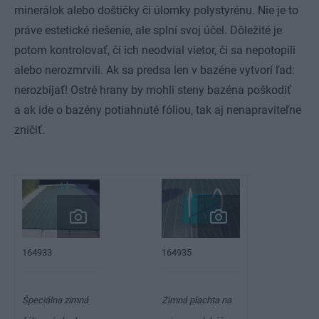
minerálok alebo doštičky či úlomky polystyrénu. Nie je to
práve estetické riešenie, ale splní svoj účel. Dôležité je
potom kontrolovať, či ich neodvial vietor, či sa nepotopili
alebo nerozmrvili. Ak sa predsa len v bazéne vytvorí ľad:
nerozbíjať! Ostré hrany by mohli steny bazéna poškodiť
a ak ide o bazény potiahnuté fóliou, tak aj nenapraviteľne
zničiť.
164935
164933
Špeciálna zimná
Zimná plachta na