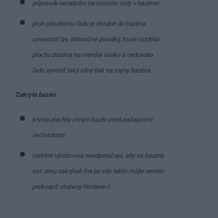
prípravok nezabráni zamrznutiu vody v bazéne!
proti pôsobeniu ľadu je vhodné do bazéna
umiestniť tzv. dištančné plaváky, ktoré rozdelia
plochu bazéna na menšie úseky a nedovolia
ľadu vyvinúť taký silný tlak na steny bazéna
Zakryte bazén
krycia plachta chráni bazén pred padajúcimi
nečistotami
niektorí výrobcovia neodporúčajú, aby sa bazény
cez zimu zakrývali (na jar vás takto môže nemilo
prekvapiť utopený hlodavec)