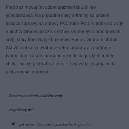
Pred zazimovaním dobre prezrite fóliu, či nie
je poškodená. Na prípadné diery a trhliny sú určené
lepiace súpravy na opravy PVC fólie. Potom treba do vody
naliať zazimovací roztok (zmes kvartérnych amóniových
solí), ktorý konzervuje bazénovú vodu v zimnom období.
Aktívna látka sa uvoľňuje veľmi pomaly a zabraňuje
tvorbe rias. Takúto námahu oceníte na jar, keď budete
chcieť bazén prebrať k životu – sprevádzkovanie bude
určite menej náročné.
Bazénová chémia a údržba vody
Regulátory pH
pH mínus, ide o znižovanie kyslosti: granulát