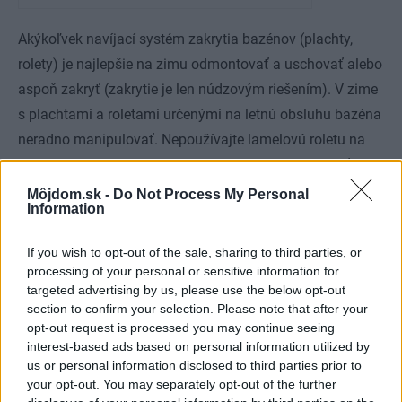
Akýkoľvek navíjací systém zakrytia bazénov (plachty,
rolety) je najlepšie na zimu odmontovať a uschovať alebo
aspoň zakryť (zakrytie je len núdzovým riešením). V zime
s plachtami a roletami určenými na letnú obsluhu bazéna
neradno manipulovať. Nepoužívajte lamelovú roletu na
zimné zakrytie – do vnútra lamiel totiž môže vniknúť
voda; ak v nich zamrzne, nenávratne ich poškodí. Na
Môjdom.sk -
Do Not Process My Personal
Information
zimné zakrytie sa oplatí investovať do plachty z hustej
sieťoviny, ktorá zabráni znečisteniu bazéna a zároveň
If you wish to opt-out of the sale, sharing to third parties, or
prepúšťa dažďovú vodu (vďaka tomu ju nepotrhajú
processing of your personal or sensitive information for
kaluže).
targeted advertising by us, please use the below opt-out
section to confirm your selection. Please note that after your
opt-out request is processed you may continue seeing
interest-based ads based on personal information utilized by
us or personal information disclosed to third parties prior to
your opt-out. You may separately opt-out of the further