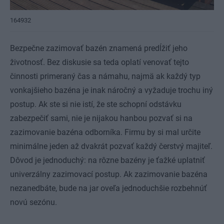
164932
Bezpečne zazimovať bazén znamená predĺžiť jeho
životnosť. Bez diskusie sa teda oplatí venovať tejto
činnosti primeraný čas a námahu, najmä ak každý typ
vonkajšieho bazéna je inak náročný a vyžaduje trochu iný
postup. Ak ste si nie istí, že ste schopní odstávku
zabezpečiť sami, nie je nijakou hanbou pozvať si na
zazimovanie bazéna odborníka. Firmu by si mal určite
minimálne jeden až dvakrát pozvať každý čerstvý majiteľ.
Dôvod je jednoduchý: na rôzne bazény je ťažké uplatniť
univerzálny zazimovací postup. Ak zazimovanie bazéna
nezanedbáte, bude na jar oveľa jednoduchšie rozbehnúť
novú sezónu.