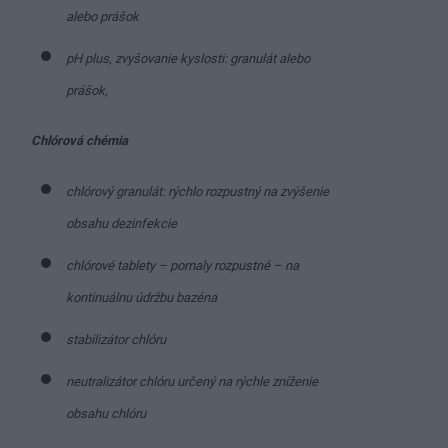
alebo prášok
pH plus, zvyšovanie kyslosti: granulát alebo
prášok,
Chlórová chémia
chlórový granulát: rýchlo rozpustný na zvýšenie
obsahu dezinfekcie
chlórové tablety – pomaly rozpustné – na
kontinuálnu údržbu bazéna
stabilizátor chlóru
neutralizátor chlóru určený na rýchle zníženie
obsahu chlóru