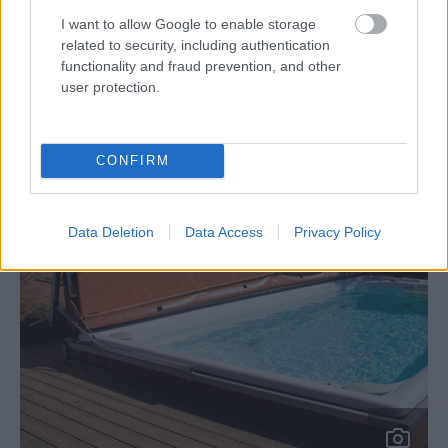
(0,1 až 0,5 mg/l) určuje kvalita vody, jej teplota a čas
I want to allow Google to enable storage
related to security, including authentication
účinku chlóru vo vode. Ak sa stane, že počas zimy sa na
functionality and fraud prevention, and other
dlhší čas ľad roztopí, potom sa voda môže kaziť
user protection.
a chlórovanie treba zopakovať.
CONFIRM
Data Deletion
Data Access
Privacy Policy