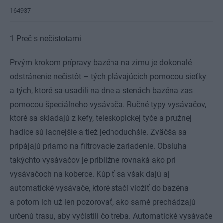
164937
1 Preč s nečistotami
Prvým krokom prípravy bazéna na zimu je dokonalé
odstránenie nečistôt – tých plávajúcich pomocou sieťky
a tých, ktoré sa usadili na dne a stenách bazéna zas
pomocou špeciálneho vysávača. Ručné typy vysávačov,
ktoré sa skladajú z kefy, teleskopickej tyče a pružnej
hadice sú lacnejšie a tiež jednoduchšie. Zväčša sa
pripájajú priamo na filtrovacie zariadenie. Obsluha
takýchto vysávačov je približne rovnaká ako pri
vysávačoch na koberce. Kúpiť sa však dajú aj
automatické vysávače, ktoré stačí vložiť do bazéna
a potom ich už len pozorovať, ako samé prechádzajú
určenú trasu, aby vyčistili čo treba. Automatické vysávače