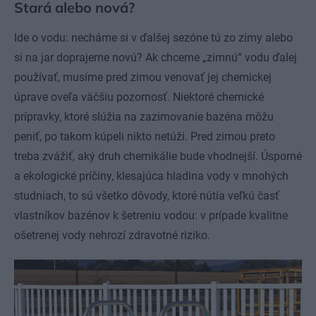
Stará alebo nová?
Ide o vodu: necháme si v ďalšej sezóne tú zo zimy alebo
si na jar doprajeme novú? Ak chceme „zimnú“ vodu ďalej
používať, musíme pred zimou venovať jej chemickej
úprave oveľa väčšiu pozornosť. Niektoré chemické
prípravky, ktoré slúžia na zazimovanie bazéna môžu
peniť, po takom kúpeli nikto netúži. Pred zimou preto
treba zvážiť, aký druh chemikálie bude vhodnejší. Úsporné
a ekologické príčiny, klesajúca hladina vody v mnohých
studniach, to sú všetko dôvody, ktoré nútia veľkú časť
vlastníkov bazénov k šetreniu vodou: v prípade kvalitne
ošetrenej vody nehrozí zdravotné riziko.