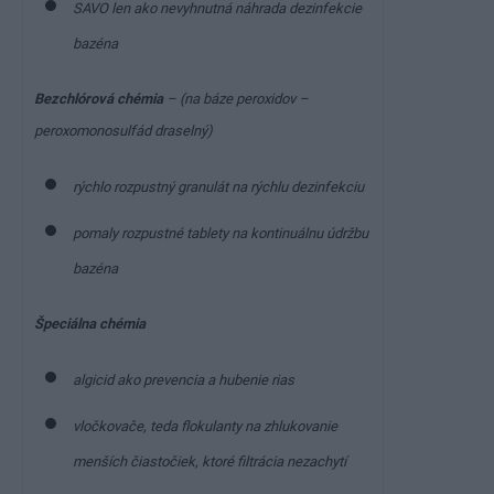
SAVO len ako nevyhnutná náhrada dezinfekcie
bazéna
Bezchlórová chémia
– (na báze peroxidov –
peroxomonosulfád draselný)
rýchlo rozpustný granulát na rýchlu dezinfekciu
pomaly rozpustné tablety na kontinuálnu údržbu
bazéna
Špeciálna chémia
algicid ako prevencia a hubenie rias
vločkovače, teda flokulanty na zhlukovanie
menších čiastočiek, ktoré filtrácia nezachytí