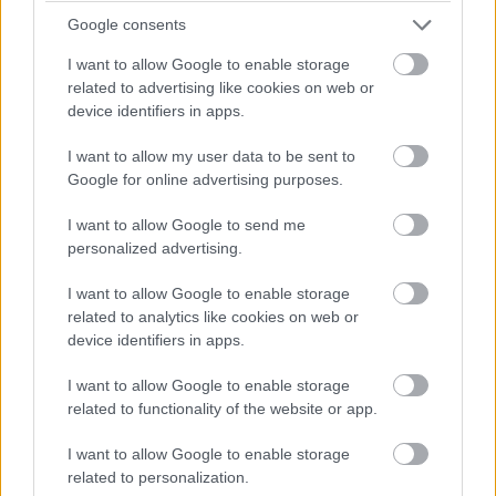
– nechajú ju voľne stekať do strán a nie priamo do
Google consents
bazéna.
I want to allow Google to enable storage
related to advertising like cookies on web or
3 Zimné bezpečie
device identifiers in apps.
Vodu v bazéne neznečisťujú len viditeľné čiastočky,
I want to allow my user data to be sent to
ktorých sa dá zbaviť pomerne jednoducho pomocou
Google for online advertising purposes.
mechanických zberačov, ale aj rozličné nečistoty, ktoré sa
I want to allow Google to send me
usadzujú na dne (kožný tuk, prach, nečistoty
personalized advertising.
z ovzdušia…). Tie vytvárajú dobré podmienky na tvorbu
I want to allow Google to enable storage
baktérií a rias. Do čistenia sa treba pustiť rovnako pred
related to analytics like cookies on web or
napúšťaním bazéna, ako aj pred znižovaním hladiny vody
device identifiers in apps.
pred jeho zimným odpočinkom. Vtedy sa neradno
I want to allow Google to enable storage
vyhýbať chemickému ošetreniu chlórovými prípravkami.
related to functionality of the website or app.
Dôvod? Chlór v primeranom množstve vodu dezinfikuje,
I want to allow Google to enable storage
zaistí úpravu pH hodnôt, eliminuje tvorbu rias a zabráni
related to personalization.
vylučovaniu vápnika a ťažkých kovov. Množstvo chlóru