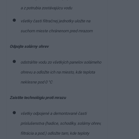
a z potrubia zostávajúcu vodu
všetky časti filtračnej jednotky uložte na
suchom mieste chránenom pred mrazom
Odpojte solárny ohrev
odstráňte vodu zo všetkých panelov solárneho
ohrevu a odložte ich na miesto, kde teplota
neklesne pod 0 °C
Zaistite technológiu proti mrazu
všetky odpojené a demontované časti
príslušenstva (hadice, schodíky, solárny ohrev,
filtrácia a pod.) odložte tam, kde teploty