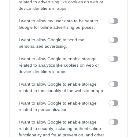
related to advertising like cookies on web or
device identifiers in apps.
Kedysi boli veľkým trendom, dnes sa im radšej
vyhnite. Týchto 7 vecí robí vašu obývačku
I want to allow my user data to be sent to
zastaralou
Google for online advertising purposes.
I want to allow Google to send me
Inšpirácie
personalized advertising.
I want to allow Google to enable storage
obývacia izba
,
keramika
,
čierna
related to analytics like cookies on web or
device identifiers in apps.
I want to allow Google to enable storage
related to functionality of the website or app.
I want to allow Google to enable storage
related to personalization.
I want to allow Google to enable storage
related to security, including authentication
functionality and fraud prevention, and other