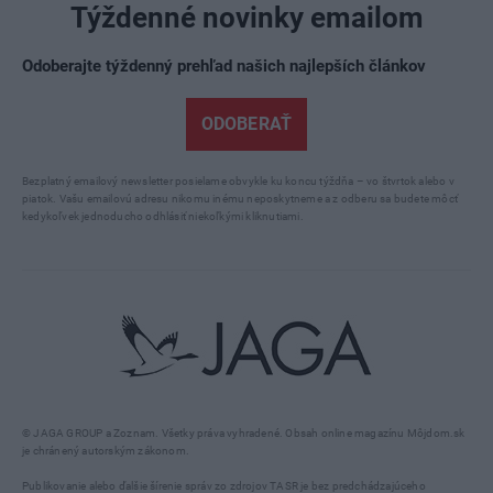
Týždenné novinky emailom
Odoberajte týždenný prehľad našich najlepších článkov
ODOBERAŤ
Bezplatný emailový newsletter posielame obvykle ku koncu týždňa – vo štvrtok alebo v
piatok. Vašu emailovú adresu nikomu inému neposkytneme a z odberu sa budete môcť
kedykoľvek jednoducho odhlásiť niekoľkými kliknutiami.
© JAGA GROUP a Zoznam. Všetky práva vyhradené. Obsah online magazínu Môjdom.sk
je chránený autorským zákonom.
Publikovanie alebo ďalšie šírenie správ zo zdrojov TASR je bez predchádzajúceho