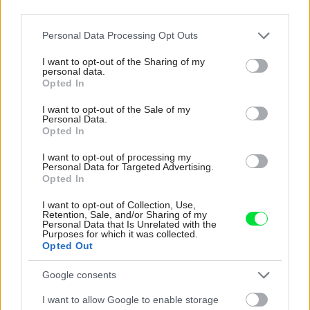
third parties.
Please note that this website/app uses one or more Google
Personal Data Processing Opt Outs
services and may gather and store information including but
not limited to your visit or usage behaviour. You may click to
I want to opt-out of the Sharing of my
Najčítanejšie
Za týždeň
Za mesiac
personal data.
grant or deny consent to Google and its third-party tags to
Opted In
use your data for below specified purposes in below Google
consent section.
Deti odrástli, rodičia majú bývanie presne podľa
I want to opt-out of the Sale of my
Personal Data.
seba. V novom dome je všetko pre ich život i
Opted In
návštevy vnúčat
I want to opt-out of processing my
Žije pri lese, chová sliepky a uspáva ju rieka.
Personal Data for Targeted Advertising.
Miestni remeselníci vytvorili bývanie, ktoré vyzerá
Opted In
ako malý raj
I want to opt-out of Collection, Use,
Retention, Sale, and/or Sharing of my
K bytu ladili aj škáry v obklade. Majitelia zbúrali
Personal Data that Is Unrelated with the
stereotyp, bývanie vyzerá ako z filmov svojského
Purposes for which it was collected.
Opted Out
režiséra
Pridajte túto surovinu do prania, obliečky budú
Google consents
hladšie a pevnejšie. Starý trik z hotelov poznali už
I want to allow Google to enable storage
naše babičky