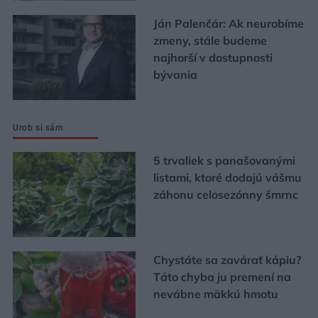
Ján Palenčár: Ak neurobíme
zmeny, stále budeme
najhorší v dostupnosti
bývania
Urob si sám
5 trvaliek s panašovanými
listami, ktoré dodajú vášmu
záhonu celosezónny šmrnc
Chystáte sa zavárať kápiu?
Táto chyba ju premení na
nevábne mäkkú hmotu