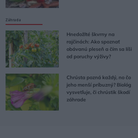
Záhrada
Hnedožlté škvrny na
rajčinách: Ako spoznať
obávanú pleseň a čím sa líši
od poruchy výživy?
Chrústa pozná každý, no čo
jeho menší príbuzný? Biológ
vysvetľuje, či chrústik škodí
záhrade