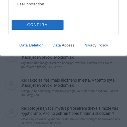
user protection.
CONFIRM
Najnovšie príspevky
Data Deletion
Data Access
Privacy Policy
Re: Takto sa rieši málo úložného miesta. V tomto byte
stačil jeden prvok | Môjdom.sk
My napríklad labky utierame hneď pri dverách a doma pred dvere
používame tyčový ETA Terier…
Re: Takto sa rieši málo úložného miesta. V tomto byte
stačil jeden prvok | Môjdom.sk
Dizajn je to nádherný, tá brezová preglejka a čisté línie vyzerajú super.
Ale vždy, keď…
Re: Toto je najväčší mýtus pri ošetrení dreva a môže vás
vyjsť draho. Ako ho ochrániť pred hnitím a škodcami?
clovek by cakal ze vysusene drahe drevo bolo predtym naparovane aby
sa zbavilo zarodkov skodcov...