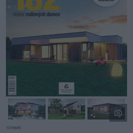
1319609