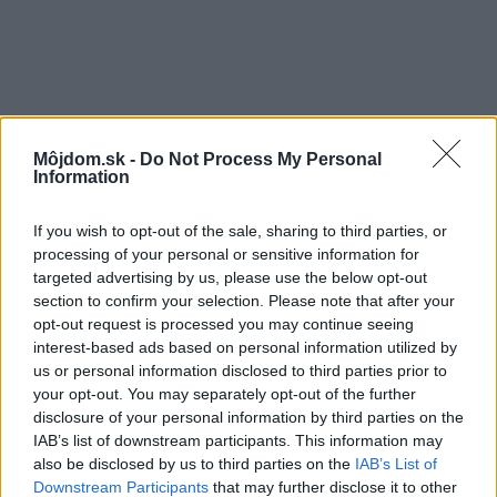
Knihu si môžete objednať aj na
www.jagastore.sk
za
Môjdom.sk -
Do Not Process My Personal
Information
zvýhodnenú cenu.
If you wish to opt-out of the sale, sharing to third parties, or
Kategória:
Aktuality
processing of your personal or sensitive information for
targeted advertising by us, please use the below opt-out
Tagy:
publikácia
section to confirm your selection. Please note that after your
opt-out request is processed you may continue seeing
interest-based ads based on personal information utilized by
us or personal information disclosed to third parties prior to
Zdieľať článok
your opt-out. You may separately opt-out of the further
disclosure of your personal information by third parties on the
IAB’s list of downstream participants. This information may
also be disclosed by us to third parties on the
IAB’s List of
Downstream Participants
that may further disclose it to other