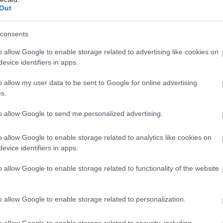
Out
elného čerpadla stojí a chlad sa z
náša cez výmenník priamo do chladiacej
consents
trebuje len obehové čerpadlá s príkonom
o allow Google to enable storage related to advertising like cookies on
evice identifiers in apps.
o allow my user data to be sent to Google for online advertising
asívnom chladení je asi polovičný oproti
s.
Je to dané rozdielom teplôt nemrznúcej
to allow Google to send me personalized advertising.
mpresorom dosiahneme väčší rozdiel.
o allow Google to enable storage related to analytics like cookies on
evice identifiers in apps.
o allow Google to enable storage related to functionality of the website
o allow Google to enable storage related to personalization.
o allow Google to enable storage related to security, including