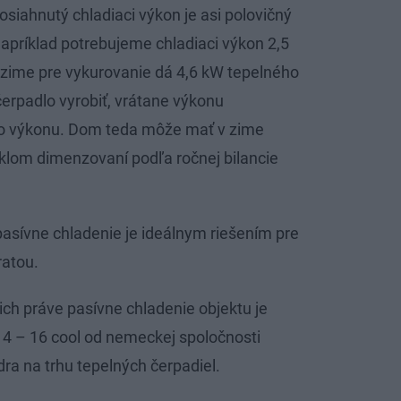
siahnutý chladiaci výkon je asi polovičný
napríklad potrebujeme chladiaci výkon 2,5
v zime pre vykurovanie dá 4,6 kW tepelného
erpadlo vyrobiť, vrátane výkonu
ho výkonu. Dom teda môže mať v zime
yklom dimenzovaní podľa ročnej bilancie
pasívne chladenie je ideálnym riešením pre
ratou.
h práve pasívne chladenie objektu je
4 – 16 cool od nemeckej spoločnosti
ra na trhu tepelných čerpadiel.