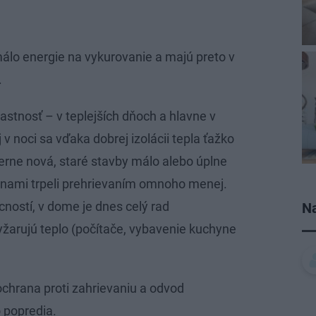
álo energie na vykurovanie a majú preto v
.
astnosť – v teplejších dňoch a hlavne v
 v noci sa vďaka dobrej izolácii tepla ťažko
erne nová, staré stavby málo alebo úplne
knami trpeli prehrievaním omnoho menej.
ností, v dome je dnes celý rad
Na
vyžarujú teplo (počítače, vybavenie kuchyne
 ochrana proti zahrievaniu a odvod
 popredia.