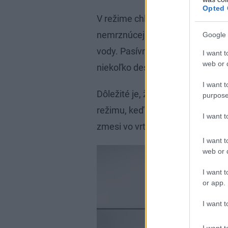
Opted 
V režime chladenia kompresor tep
nemrznúcej zmesi vo vrtoch pre
Google 
vody. Pasívne chladenie teda po
I want t
web or d
niekoľko desiatok wattov.
I want t
Dôležité je, že výkon vrtov pri p
purpose
režimu, keď pracuje kompresor. 
I want 
zmesi vo vrte a okolím vrtu, ko
I want t
web or d
I want t
or app.
I want t
I want t