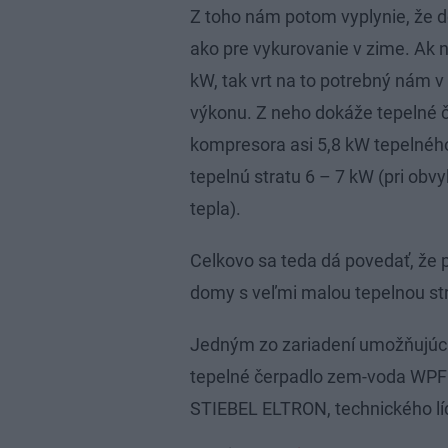
Z toho nám potom vyplynie, že do
ako pre vykurovanie v zime. Ak 
kW, tak vrt na to potrebný nám 
výkonu. Z neho dokáže tepelné č
kompresora asi 5,8 kW tepelné
tepelnú stratu 6 – 7 kW (pri obv
tepla).
Celkovo sa teda dá povedať, že 
domy s veľmi malou tepelnou st
Jedným zo zariadení umožňujúcic
tepelné čerpadlo zem-voda WPF 
STIEBEL ELTRON, technického líd