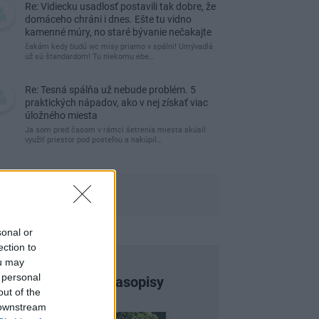
Re: Vidiecku usadlosť postavili tak dobre, že
domáceho chráni i dnes. Ešte tu vidno
kamenné múry, no staré bývanie nečakajte
čakám kedy budú wc misy priamo v spálni! Umývadlá
už sú štandardom! Tu niekomu ebe…
Re: Tesná spálňa už nebude problém. 5
praktických nápadov, ako v nej získať viac
úložného miesta
Ja som pred časom v rámci šetrenia miesta skúsil
využiť priestor pod posteľou a nakúpil…
sonal or
ection to
ou may
 personal
Najnovšie časopisy
out of the
 downstream