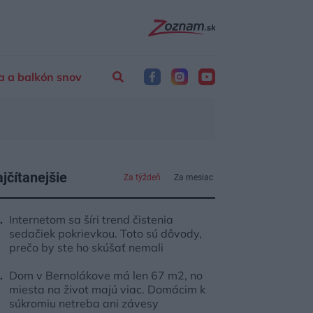
a a balkón snov
jčítanejšie
Za týždeň
Za mesiac
Internetom sa šíri trend čistenia
sedačiek pokrievkou. Toto sú dôvody,
prečo by ste ho skúšať nemali
Dom v Bernolákove má len 67 m2, no
miesta na život majú viac. Domácim k
súkromiu netreba ani závesy