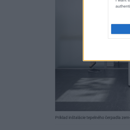
authenti
Príklad inštalácie tepelného čerpadla ze