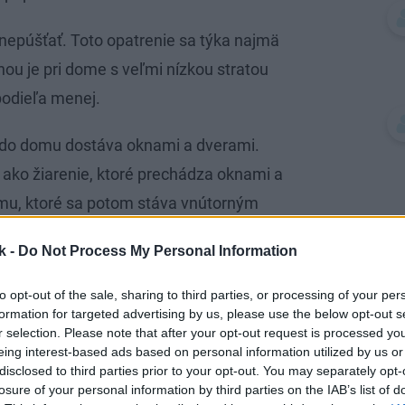
 nepúšťať. Toto opatrenie sa týka najmä
nou je pri dome s veľmi nízkou stratou
podieľa menej.
 do domu dostáva oknami a dverami.
 ako žiarenie, ktoré prechádza oknami a
mu, ktoré sa potom stáva vnútorným
k -
Do Not Process My Personal Information
en a dverí a vybavenie takými sklami, ktoré
to opt-out of the sale, sharing to third parties, or processing of your per
nia zvonku. Pritom žalúzie by mali byť
formation for targeted advertising by us, please use the below opt-out s
r selection. Please note that after your opt-out request is processed y
teplo do domu nedostalo.
eing interest-based ads based on personal information utilized by us or
disclosed to third parties prior to your opt-out. You may separately opt-
 z hľadiska životnosti a dlhodobej
losure of your personal information by third parties on the IAB’s list of