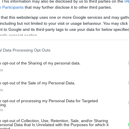
. This information may also be disclosed by us to third parties on the
IA
edzisklenné, pretože sa teplo a žiarenie
Participants
that may further disclose it to other third parties.
 sklom a žalúzie sú pritom chránené pred
 that this website/app uses one or more Google services and may gath
tor, zrážky, atď.).
including but not limited to your visit or usage behaviour. You may click 
 to Google and its third-party tags to use your data for below specifi
ko odvedieme z domu teplo, ktoré sa tam
ogle consent section.
stalo alebo ktoré vyrobili domáce
l Data Processing Opt Outs
energeticky najúspornejším riešením je
mných vrtov.
o opt-out of the Sharing of my personal data.
In
 pre vykurovanie a tiež na prípravu teplej
Môj dom Špeciál 02/2026
o opt-out of the Sale of my Personal Data.
zem-voda, odoberajúce teplo zo zemných
In
urovacej sezóny o teplote +2°C až +15°C je
to opt-out of processing my Personal Data for Targeted
ing.
hladu. Vrt sa v režime chladenia
In
ším zdrojom tepla pre tepelné čerpadlo a
o opt-out of Collection, Use, Retention, Sale, and/or Sharing
ersonal Data that Is Unrelated with the Purposes for which it
lected.