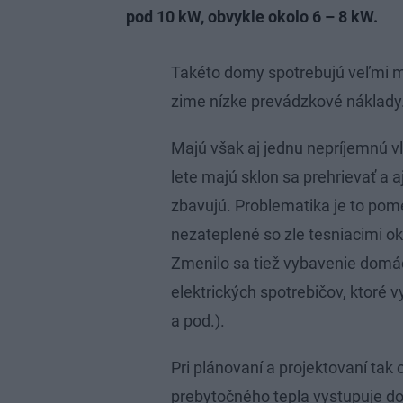
pod 10 kW, obvykle okolo 6 – 8 kW.
Takéto domy spotrebujú veľmi m
zime nízke prevádzkové náklady
Majú však aj jednu nepríjemnú vl
lete majú sklon sa prehrievať a aj
zbavujú. Problematika je to pom
nezateplené so zle tesniacimi o
Zmenilo sa tiež vybavenie domác
elektrických spotrebičov, ktoré 
a pod.).
Pri plánovaní a projektovaní tak
prebytočného tepla vystupuje do