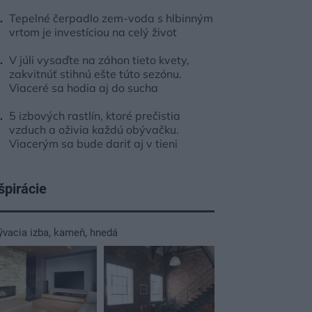
Tepelné čerpadlo zem-voda s hlbinným
vrtom je investíciou na celý život
V júli vysaďte na záhon tieto kvety,
zakvitnúť stihnú ešte túto sezónu.
Viaceré sa hodia aj do sucha
5 izbových rastlín, ktoré prečistia
vzduch a oživia každú obývačku.
Viacerým sa bude dariť aj v tieni
špirácie
ývacia izba
,
kameň
,
hnedá