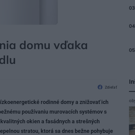
ania domu vďaka
dlu
In
Zdieľať
ob
ízkoenergetické rodinné domy a znižovať ich
 bežnému používaniu murovacích systémov s
kvalitných okien a fasádnych a strešných
tepelnou stratou, ktorá sa dnes bežne pohybuje