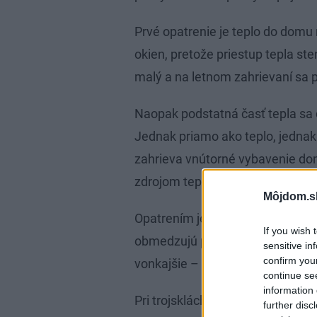
Prvé opatrenie je teplo do domu
okien, pretože priestup tepla ste
malý a na letnom zahrievaní sa 
Naopak podstatná časť tepla sa
Jednak priamo ako teplo, jednak
zahrieva vnútorné vybavenie do
zdrojom tepla.
Môjdom.s
Opatrením je teda zatienenie oki
If you wish 
obmedzujú priechod tepla a žiare
sensitive in
confirm you
vonkajšie – predokenné, aby sa 
continue se
information 
Pri trojsklách sú najúčinnejšie a
further disc