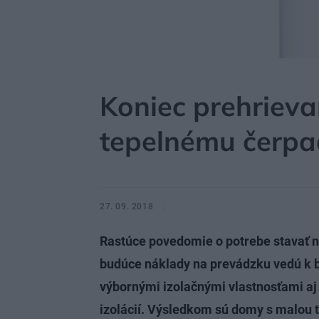
MÔJDOM
AKTUALITY
Koniec prehriev
tepelnému čerpa
27. 09. 2018
Rastúce povedomie o potrebe stavať n
budúce náklady na prevádzku vedú k
výbornými izolačnými vlastnosťami aj 
izolácií. Výsledkom sú domy s malou 