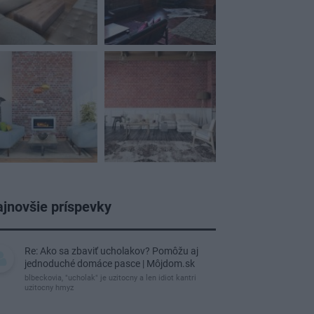
jnovšie príspevky
Re: Ako sa zbaviť ucholakov? Pomôžu aj
jednoduché domáce pasce | Môjdom.sk
blbeckovia, "ucholak" je uzitocny a len idiot kantri
uzitocny hmyz