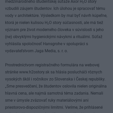
medzinárodného študentskej súťaže Axor H
O story
2
vzbudili záujem študentov. Ich úlohou je spracovať tému
vody v architektúre. Výsledkom by mal byť návrh kúpeľne,
ktorá je nielen kulisou H
O story súčasnosti, ale má tiež
2
význam pre život moderného človeka v súvislosti s jeho
(ne) obvyklými hygienickými návykmi a rituálmi. Súťaž
vyhlásila spoločnosť Hansgrohe v spolupráci s
vydavateľstvom Jaga Media, s. r. o.
Prostredníctvom registračného formulára na webovej
stránke
www.h2ostory.sk
sa hlásia poslucháči rôznych
vysokých škôl i ročníkov zo Slovenska i Českej republiky.
„Sme presvedčení, že študentov oslovila nielen originálna
hlavná cena, ale najmä samotná téma zadania. Nemali
sme v úmysle zväzovať ruky materiálovými ani
priestorovo-dispozičnými limitmi. Veríme, že prihlásené