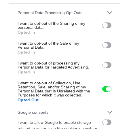
third parties.
Please note that this website/app uses one or more Google
Personal Data Processing Opt Outs
services and may gather and store information including but
Najčítanejšie
not limited to your visit or usage behaviour. You may click to
I want to opt-out of the Sharing of my
Za týždeň
Za mesiac
personal data.
grant or deny consent to Google and its third-party tags to
Opted In
use your data for below specified purposes in below Google
Deti odrástli, rodičia majú bývanie presne podľa
consent section.
I want to opt-out of the Sale of my
seba. V novom dome je všetko pre ich život i
Personal Data.
návštevy vnúčat
Opted In
I want to opt-out of processing my
Žije pri lese, chová sliepky a uspáva ju rieka.
Personal Data for Targeted Advertising.
Miestni remeselníci vytvorili bývanie, ktoré vyzerá
Opted In
ako malý raj
I want to opt-out of Collection, Use,
K bytu ladili aj škáry v obklade. Majitelia zbúrali
Retention, Sale, and/or Sharing of my
Personal Data that Is Unrelated with the
stereotyp, bývanie vyzerá ako z filmov svojského
Purposes for which it was collected.
režiséra
Opted Out
Pridajte túto surovinu do prania, obliečky budú
Google consents
hladšie a pevnejšie. Starý trik z hotelov poznali už
naše babičky
I want to allow Google to enable storage
related to advertising like cookies on web or