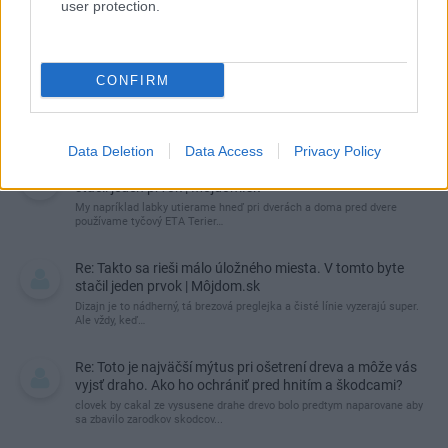
user protection.
CONFIRM
Najnovšie príspevky
Data Deletion
Data Access
Privacy Policy
Re: Takto sa rieši málo úložného miesta. V tomto byte
stačil jeden prvok | Môjdom.sk
My napríklad labky utierame hneď pri dverách a doma pred dvere
používame tyčový ETA Terier…
Re: Takto sa rieši málo úložného miesta. V tomto byte
stačil jeden prvok | Môjdom.sk
Dizajn je to nádherný, tá brezová preglejka a čisté línie vyzerajú super.
Ale vždy, keď…
Re: Toto je najväčší mýtus pri ošetrení dreva a môže vás
vyjsť draho. Ako ho ochrániť pred hnitím a škodcami?
clovek by cakal ze vysusene drahe drevo bolo predtym naparovane aby
sa zbavilo zarodkov skodcov...