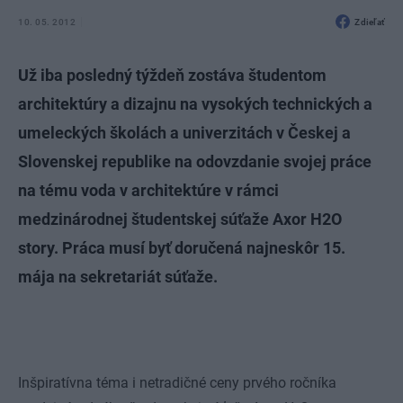
10. 05. 2012
Zdieľať
Už iba posledný týždeň zostáva študentom
architektúry a dizajnu na vysokých technických a
umeleckých školách a univerzitách v Českej a
Slovenskej republike na odovzdanie svojej práce
na tému voda v architektúre v rámci
medzinárodnej študentskej súťaže Axor H2O
story. Práca musí byť doručená najneskôr 15.
mája na sekretariát súťaže.
Inšpiratívna téma i netradičné ceny prvého ročníka