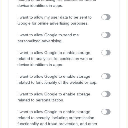
Na šírku má len 5 metrov a ľahko ho prehliadnete.
device identifiers in apps.
Za nenápadnou fasádou sa skrýva miesto
perfektný relax
I want to allow my user data to be sent to
Google for online advertising purposes.
Inšpirácie
I want to allow Google to send me
personalized advertising.
obývacia izba
,
keramika
,
čierna
I want to allow Google to enable storage
related to analytics like cookies on web or
device identifiers in apps.
I want to allow Google to enable storage
related to functionality of the website or app.
I want to allow Google to enable storage
related to personalization.
I want to allow Google to enable storage
related to security, including authentication
functionality and fraud prevention, and other