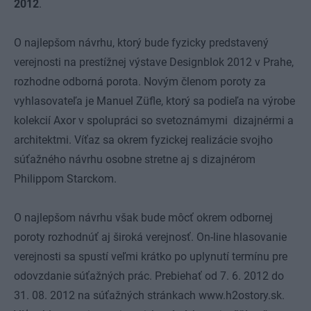
2012
.
O najlepšom návrhu, ktorý bude fyzicky predstavený
verejnosti na prestížnej výstave Designblok 2012 v Prahe,
rozhodne odborná porota. Novým členom poroty za
vyhlasovateľa je Manuel Züfle, ktorý sa podieľa na výrobe
kolekcií Axor v spolupráci so svetoznámymi dizajnérmi a
architektmi. Víťaz sa okrem fyzickej realizácie svojho
súťažného návrhu osobne stretne aj s dizajnérom
Philippom Starckom.
O najlepšom návrhu však bude môcť okrem odbornej
poroty rozhodnúť aj široká verejnosť. On-line hlasovanie
verejnosti sa spustí veľmi krátko po uplynutí termínu pre
odovzdanie súťažných prác. Prebiehať od 7. 6. 2012 do
31. 08. 2012 na súťažných stránkach
www.h2ostory.sk
.