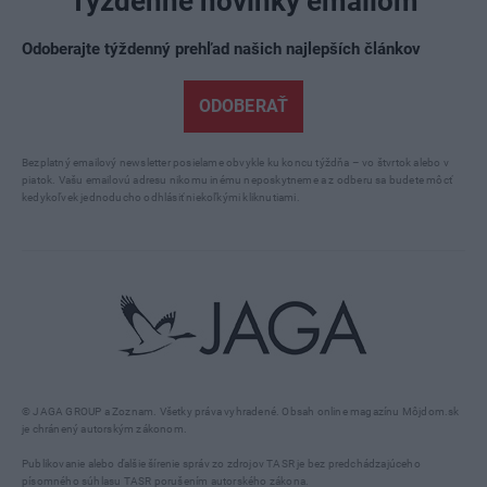
Týždenné novinky emailom
Odoberajte týždenný prehľad našich najlepších článkov
ODOBERAŤ
Bezplatný emailový newsletter posielame obvykle ku koncu týždňa – vo štvrtok alebo v
piatok. Vašu emailovú adresu nikomu inému neposkytneme a z odberu sa budete môcť
kedykoľvek jednoducho odhlásiť niekoľkými kliknutiami.
© JAGA GROUP a Zoznam. Všetky práva vyhradené. Obsah online magazínu Môjdom.sk
je chránený autorským zákonom.
Publikovanie alebo ďalšie šírenie správ zo zdrojov TASR je bez predchádzajúceho
písomného súhlasu TASR porušením autorského zákona.