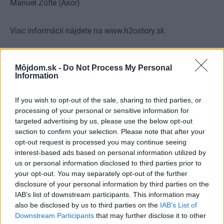
Manuel Züfle (Axor)
Viac informácií nájdete na
www.h2ostory.sk
Kategória:
Aktuality
Môjdom.sk -
Do Not Process My Personal
Information
Tagy:
axor
súťaž
If you wish to opt-out of the sale, sharing to third parties, or
processing of your personal or sensitive information for
targeted advertising by us, please use the below opt-out
section to confirm your selection. Please note that after your
Zdieľať článok
opt-out request is processed you may continue seeing
interest-based ads based on personal information utilized by
us or personal information disclosed to third parties prior to
your opt-out. You may separately opt-out of the further
disclosure of your personal information by third parties on the
IAB’s list of downstream participants. This information may
also be disclosed by us to third parties on the
IAB’s List of
Downstream Participants
that may further disclose it to other