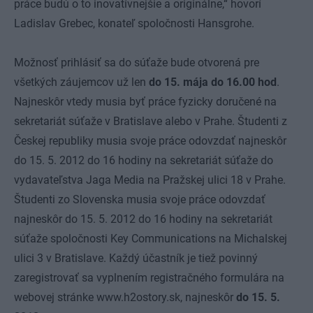
práce budú o to inovatívnejšie a originálne,“ hovorí
Ladislav Grebec, konateľ spoločnosti Hansgrohe.
Možnosť prihlásiť sa do súťaže bude otvorená pre
všetkých záujemcov už len
do 15. mája do 16.00 hod
.
Najneskôr vtedy musia byť práce fyzicky doručené na
sekretariát súťaže v Bratislave alebo v Prahe. Študenti z
Českej republiky musia svoje práce odovzdať najneskôr
do 15. 5. 2012 do 16 hodiny na sekretariát súťaže do
vydavateľstva Jaga Media na Pražskej ulici 18 v Prahe.
Študenti zo Slovenska musia svoje práce odovzdať
najneskôr do 15. 5. 2012 do 16 hodiny na sekretariát
súťaže spoločnosti Key Communications na Michalskej
ulici 3 v Bratislave. Každý účastník je tiež povinný
zaregistrovať sa vyplnením registračného formulára na
webovej stránke
www.h2ostory.sk
, najneskôr
do 15. 5.