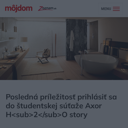
MENU
MÔJDOM
AKTUALITY
Posledná príležitosť prihlásiť sa
do študentskej súťaže Axor
H<sub>2</sub>O story