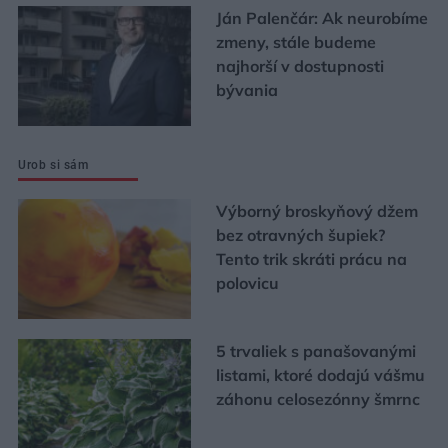
Ján Palenčár: Ak neurobíme
zmeny, stále budeme
najhorší v dostupnosti
bývania
Urob si sám
Výborný broskyňový džem
bez otravných šupiek?
Tento trik skráti prácu na
polovicu
5 trvaliek s panašovanými
listami, ktoré dodajú vášmu
záhonu celosezónny šmrnc