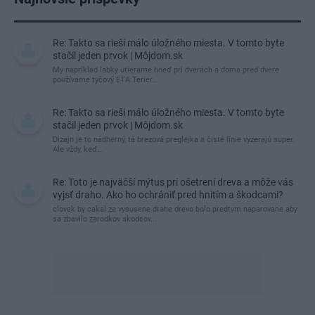
Re: Takto sa rieši málo úložného miesta. V tomto byte
stačil jeden prvok | Môjdom.sk
My napríklad labky utierame hneď pri dverách a doma pred dvere
používame tyčový ETA Terier…
Re: Takto sa rieši málo úložného miesta. V tomto byte
stačil jeden prvok | Môjdom.sk
Dizajn je to nádherný, tá brezová preglejka a čisté línie vyzerajú super.
Ale vždy, keď…
Re: Toto je najväčší mýtus pri ošetrení dreva a môže vás
vyjsť draho. Ako ho ochrániť pred hnitím a škodcami?
clovek by cakal ze vysusene drahe drevo bolo predtym naparovane aby
sa zbavilo zarodkov skodcov...