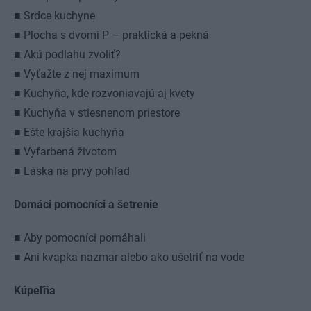
■ Srdce kuchyne
■ Plocha s dvomi P – praktická a pekná
■ Akú podlahu zvoliť?
■ Vyťažte z nej maximum
■ Kuchyňa, kde rozvoniavajú aj kvety
■ Kuchyňa v stiesnenom priestore
■ Ešte krajšia kuchyňa
■ Vyfarbená životom
■ Láska na prvý pohľad
Domáci pomocníci a šetrenie
■ Aby pomocníci pomáhali
■ Ani kvapka nazmar alebo ako ušetriť na vode
Kúpeľňa