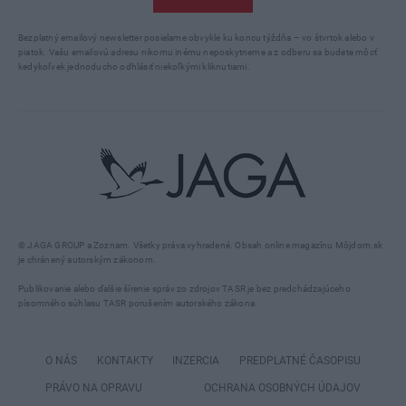
Bezplatný emailový newsletter posielame obvykle ku koncu týždňa – vo štvrtok alebo v
piatok. Vašu emailovú adresu nikomu inému neposkytneme a z odberu sa budete môcť
kedykoľvek jednoducho odhlásiť niekoľkými kliknutiami.
© JAGA GROUP a Zoznam. Všetky práva vyhradené. Obsah online magazínu Môjdom.sk
je chránený autorským zákonom.
Publikovanie alebo ďalšie šírenie správ zo zdrojov TASR je bez predchádzajúceho
písomného súhlasu TASR porušením autorského zákona.
O NÁS
KONTAKTY
INZERCIA
PREDPLATNÉ ČASOPISU
PRÁVO NA OPRAVU
OCHRANA OSOBNÝCH ÚDAJOV