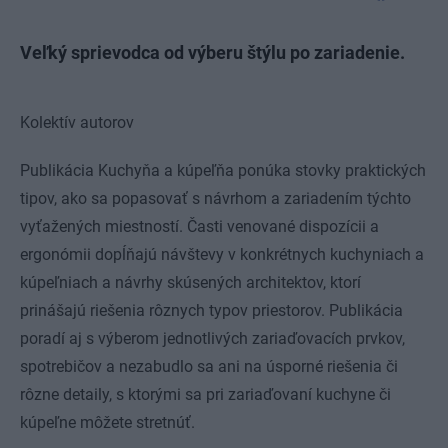
Veľký sprievodca od výberu štýlu po zariadenie.
Kolektív autorov
Publikácia Kuchyňa a kúpeľňa ponúka stovky praktických
tipov, ako sa popasovať s návrhom a zariadením týchto
vyťažených miestností. Časti venované dispozícii a
ergonómii dopĺňajú návštevy v konkrétnych kuchyniach a
kúpeľniach a návrhy skúsených architektov, ktorí
prinášajú riešenia rôznych typov priestorov. Publikácia
poradí aj s výberom jednotlivých zariaďovacích prvkov,
spotrebičov a nezabudlo sa ani na úsporné riešenia či
rôzne detaily, s ktorými sa pri zariaďovaní kuchyne či
kúpeľne môžete stretnúť.