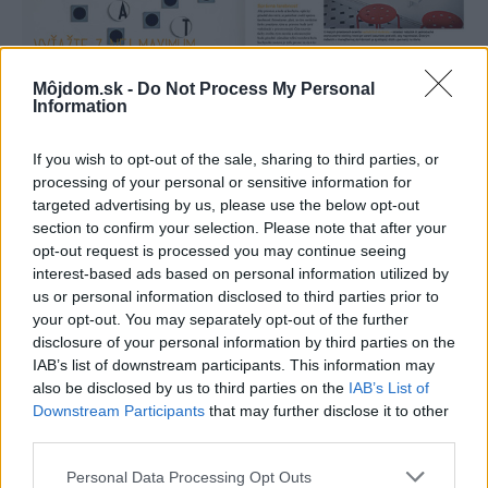
Môjdom.sk -
Do Not Process My Personal
Information
If you wish to opt-out of the sale, sharing to third parties, or
processing of your personal or sensitive information for
targeted advertising by us, please use the below opt-out
section to confirm your selection. Please note that after your
opt-out request is processed you may continue seeing
1474037
interest-based ads based on personal information utilized by
us or personal information disclosed to third parties prior to
your opt-out. You may separately opt-out of the further
disclosure of your personal information by third parties on the
IAB’s list of downstream participants. This information may
Ukážka z publikácie:
also be disclosed by us to third parties on the
IAB’s List of
Downstream Participants
that may further disclose it to other
third parties.
Please note that this website/app uses one or more Google
Personal Data Processing Opt Outs