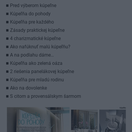
■ Pred výberom kúpeľne
■ Kúpeľňa do pohody
■ Kúpeľňa pre každého
■ Zásady praktickej kúpeľne
■ 4 charizmatické kúpeľne
■ Ako nafúknuť malú kúpeľňu?
■ A na podlahu dáme…
■ Kúpeľňa ako zelená oáza
■ 2 riešenia panelákovej kúpeľne
■ Kúpeľňa pre mladú rodinu
■ Ako na dovolenke
■ S citom a provensálskym šarmom