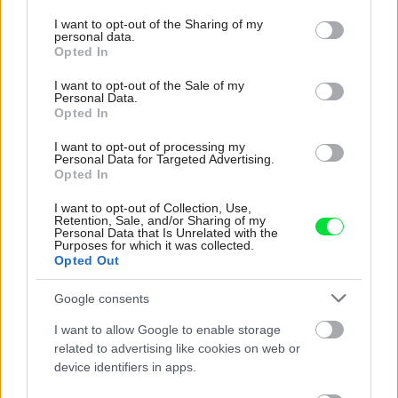
services and may gather and store information including but
not limited to your visit or usage behaviour. You may click to
I want to opt-out of the Sharing of my
personal data.
grant or deny consent to Google and its third-party tags to
Opted In
use your data for below specified purposes in below Google
consent section.
I want to opt-out of the Sale of my
Personal Data.
Opted In
I want to opt-out of processing my
Personal Data for Targeted Advertising.
Opted In
I want to opt-out of Collection, Use,
Retention, Sale, and/or Sharing of my
Personal Data that Is Unrelated with the
Purposes for which it was collected.
Opted Out
Google consents
I want to allow Google to enable storage
Kategória:
Aktuality
related to advertising like cookies on web or
device identifiers in apps.