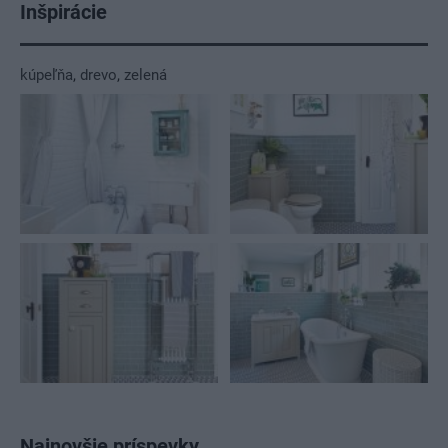
Inšpirácie
kúpeľňa
,
drevo
,
zelená
Najnovšie príspevky