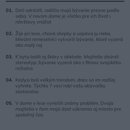
Deti odrástli, rodičia majú bývanie presne podľa
seba. V novom dome je všetko pre ich život i
návštevy vnúčat
Žije pri lese, chová sliepky a uspáva ju rieka.
Miestni remeselníci vytvorili bývanie, ktoré vyzerá
ako malý raj
K bytu ladili aj škáry v obklade. Majitelia zbúrali
stereotyp, bývanie vyzerá ako z filmov svojského
režiséra
Kedysi boli veľkým trendom, dnes sa im radšej
vyhnite. Týchto 7 vecí robí vašu obývačku
zastaralou
V dome v lese vyriešili známy problém. Dvaja
majitelia v ňom majú dosť súkromia aj miesto pre
spoločný čas