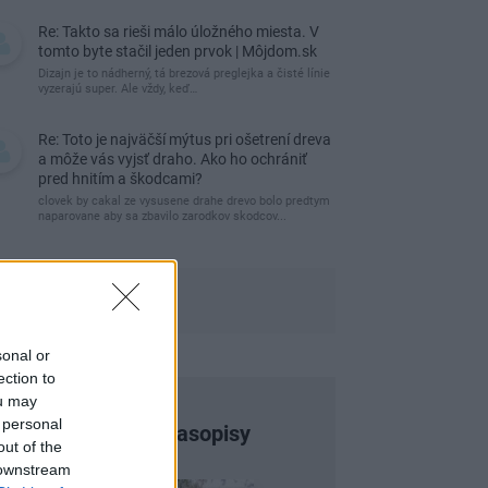
Re: Takto sa rieši málo úložného miesta. V
tomto byte stačil jeden prvok | Môjdom.sk
Dizajn je to nádherný, tá brezová preglejka a čisté línie
vyzerajú super. Ale vždy, keď…
Re: Toto je najväčší mýtus pri ošetrení dreva
a môže vás vyjsť draho. Ako ho ochrániť
pred hnitím a škodcami?
clovek by cakal ze vysusene drahe drevo bolo predtym
naparovane aby sa zbavilo zarodkov skodcov...
sonal or
ection to
ou may
 personal
Najnovšie časopisy
out of the
 downstream