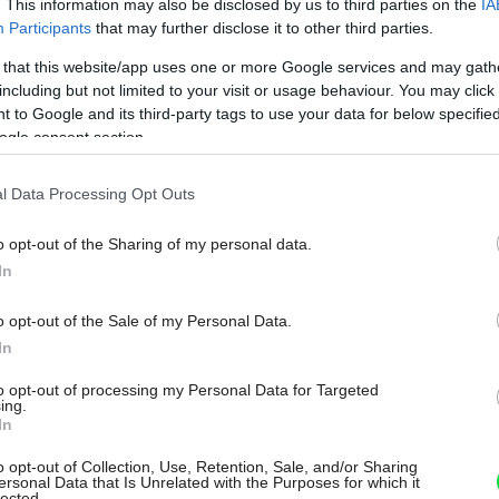
. This information may also be disclosed by us to third parties on the
IA
Participants
that may further disclose it to other third parties.
 that this website/app uses one or more Google services and may gath
including but not limited to your visit or usage behaviour. You may click 
 to Google and its third-party tags to use your data for below specifi
ogle consent section.
l Data Processing Opt Outs
o opt-out of the Sharing of my personal data.
In
Môj dom Špeciál 02/2026
o opt-out of the Sale of my Personal Data.
Súťažte s CEMMACOM o prívesný
In
vozík
tu?
to opt-out of processing my Personal Data for Targeted
ing.
In
o opt-out of Collection, Use, Retention, Sale, and/or Sharing
ersonal Data that Is Unrelated with the Purposes for which it
lected.