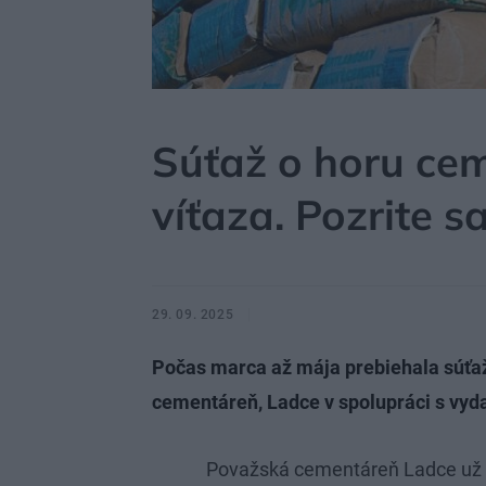
MÔJDOM
AKTUALITY
SÚŤAŽE
Súťaž o horu ce
víťaza. Pozrite sa
29. 09. 2025
Počas marca až mája prebiehala súťaž
cementáreň, Ladce v spolupráci s vy
Považská cementáreň Ladce už v