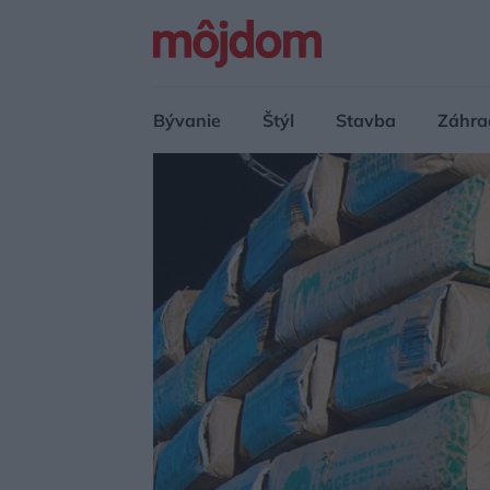
Bývanie
Štýl
Stavba
Záhra