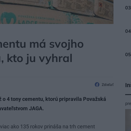
mentu má svojho
, kto ju vyhral
In
Zdieľať
 o 4 tony cementu, ktorú pripravila Považská
pr
davateľstvom JAGA.
iac ako 135 rokov prináša na trh cement