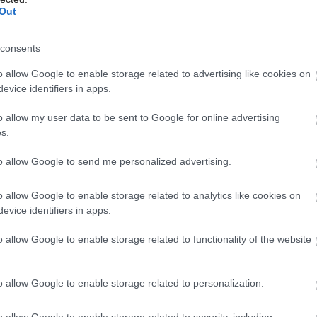
Out
consents
o allow Google to enable storage related to advertising like cookies on
evice identifiers in apps.
o allow my user data to be sent to Google for online advertising
s.
Valentínska súťaž o vafľovač Orava
W-01 už pozná svojich výhercov.
to allow Google to send me personalized advertising.
Kto ho získava?
o allow Google to enable storage related to analytics like cookies on
evice identifiers in apps.
o allow Google to enable storage related to functionality of the website
o allow Google to enable storage related to personalization.
o allow Google to enable storage related to security, including