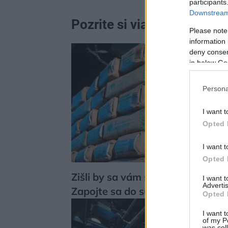
participants
Downstream 
Pozrite si viac
Please note
information 
deny consent
in below Go
Persona
I want t
Opted 
I want t
Opted 
Zišli by sa vám štyri tony cemen
I want 
Advertis
Zapojte sa do súťaže!
Opted 
I want t
of my P
was col