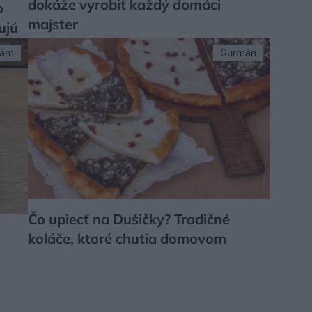
dokáže vyrobiť každý domáci
o
majster
ujú
sám
Gurmán
Čo upiecť na Dušičky? Tradičné
koláče, ktoré chutia domovom