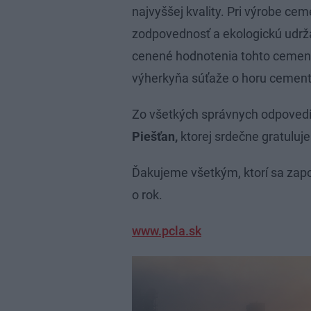
najvyššej kvality. Pri výrobe c
zodpovednosť a ekologickú udrža
cenené hodnotenia tohto cement
výherkyňa súťaže o horu cement
Zo všetkých správnych odpovedí
Piešťan,
ktorej srdečne gratuluj
Ďakujeme všetkým, ktorí sa zapoj
o rok.
www.pcla.sk