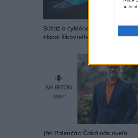
authenti
Súťaž o cyklónový vysávač od z
získal šikovného domáceho pom
ASB
Ján Palenčár: Čaká nás oveľa