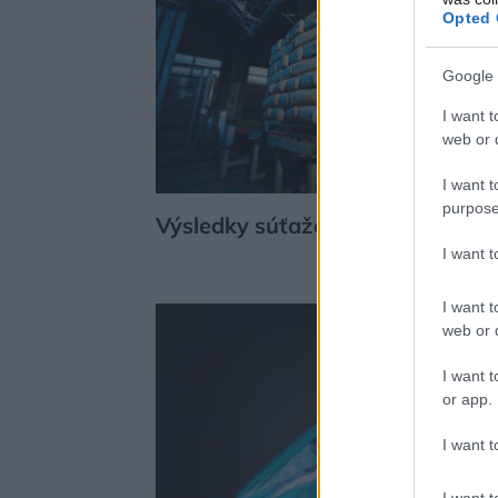
Opted 
Google 
I want t
web or d
I want t
purpose
Výsledky súťaže o horu cementu
I want 
I want t
web or d
I want t
or app.
I want t
I want t