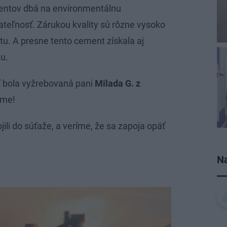
ementov dbá na environmentálnu
teľnosť. Zárukou kvality sú rôzne vysoko
u. A presne tento cement získala aj
u.
 bola vyžrebovaná pani
Milada G. z
eme!
ili do súťaže, a veríme, že sa zapoja opäť
Na