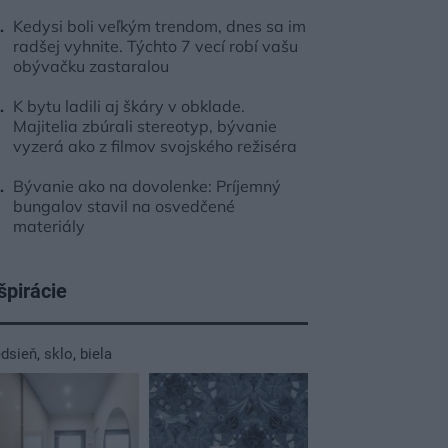
Kedysi boli veľkým trendom, dnes sa im
radšej vyhnite. Týchto 7 vecí robí vašu
obývačku zastaralou
K bytu ladili aj škáry v obklade.
Majitelia zbúrali stereotyp, bývanie
vyzerá ako z filmov svojského režiséra
Bývanie ako na dovolenke: Príjemný
bungalov stavil na osvedčené
materiály
špirácie
edsieň
,
sklo
,
biela