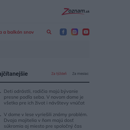
a a balkón snov
jčítanejšie
Za týždeň
Za mesiac
Deti odrástli, rodičia majú bývanie
presne podľa seba. V novom dome je
všetko pre ich život i návštevy vnúčat
V dome v lese vyriešili známy problém.
Dvaja majitelia v ňom majú dosť
súkromia aj miesto pre spoločný čas