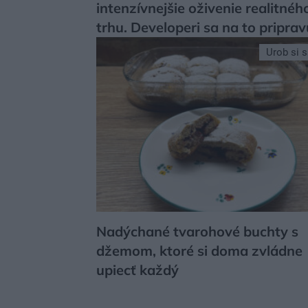
intenzívnejšie oživenie realitnéh
trhu. Developeri sa na to priprav
Urob si 
Nadýchané tvarohové buchty s
džemom, ktoré si doma zvládne
upiecť každý