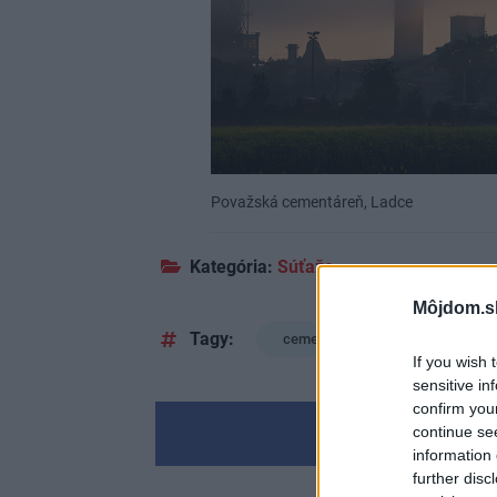
Považská cementáreň, Ladce
Kategória:
Súťaže
Môjdom.s
Tagy:
cement
súťaž
If you wish 
sensitive in
confirm you
continue se
information 
further disc