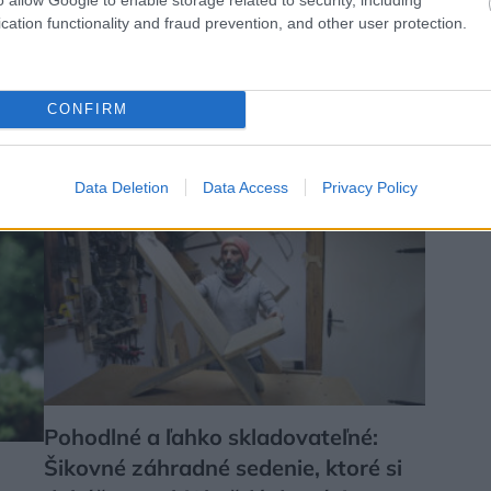
cation functionality and fraud prevention, and other user protection.
načky Orava pozná svojho víťaza. Kto
CONFIRM
ocníka?
Data Deletion
Data Access
Privacy Policy
.sk
Urob si sám
Pohodlné a ľahko skladovateľné:
Šikovné záhradné sedenie, ktoré si