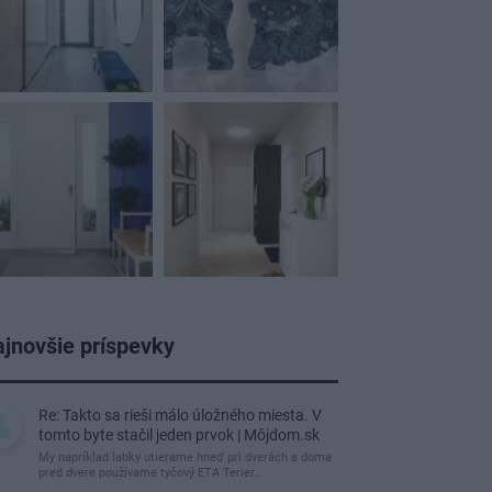
jnovšie príspevky
Re: Takto sa rieši málo úložného miesta. V
tomto byte stačil jeden prvok | Môjdom.sk
My napríklad labky utierame hneď pri dverách a doma
pred dvere používame tyčový ETA Terier…