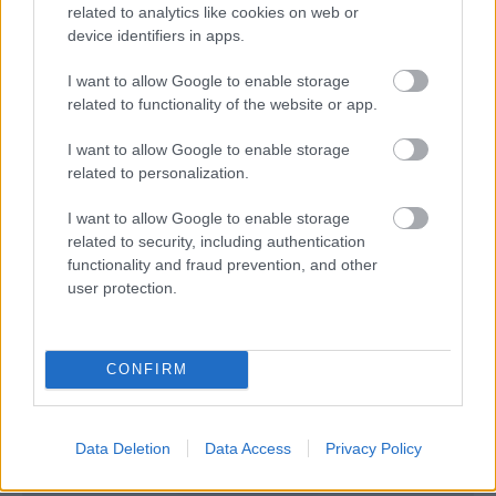
related to analytics like cookies on web or
clovek by cakal ze vysusene drahe drevo bolo predtym naparovane aby
device identifiers in apps.
sa zbavilo zarodkov skodcov...
I want to allow Google to enable storage
related to functionality of the website or app.
I want to allow Google to enable storage
related to personalization.
I want to allow Google to enable storage
related to security, including authentication
Najnovšie časopisy
functionality and fraud prevention, and other
user protection.
CONFIRM
Data Deletion
Data Access
Privacy Policy