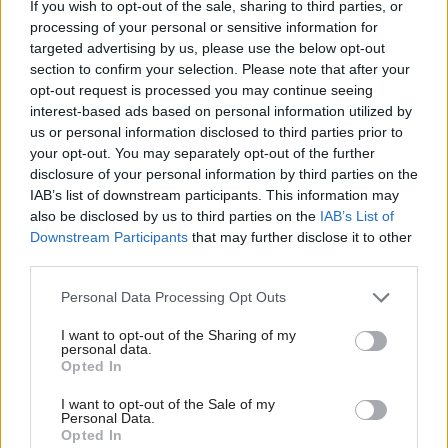
If you wish to opt-out of the sale, sharing to third parties, or
vyhnite. Týchto 7 vecí robí vašu obývačku
processing of your personal or sensitive information for
zastaralou
targeted advertising by us, please use the below opt-out
section to confirm your selection. Please note that after your
V dome v lese vyriešili známy problém. Dvaja
opt-out request is processed you may continue seeing
majitelia v ňom majú dosť súkromia aj miesto pre
interest-based ads based on personal information utilized by
spoločný čas
us or personal information disclosed to third parties prior to
your opt-out. You may separately opt-out of the further
disclosure of your personal information by third parties on the
Inšpirácie
IAB’s list of downstream participants. This information may
also be disclosed by us to third parties on the
IAB’s List of
Downstream Participants
that may further disclose it to other
jedáleň
,
kov
,
červená
third parties.
Please note that this website/app uses one or more Google
Personal Data Processing Opt Outs
services and may gather and store information including but
not limited to your visit or usage behaviour. You may click to
I want to opt-out of the Sharing of my
personal data.
grant or deny consent to Google and its third-party tags to
Opted In
use your data for below specified purposes in below Google
consent section.
I want to opt-out of the Sale of my
Personal Data.
Opted In