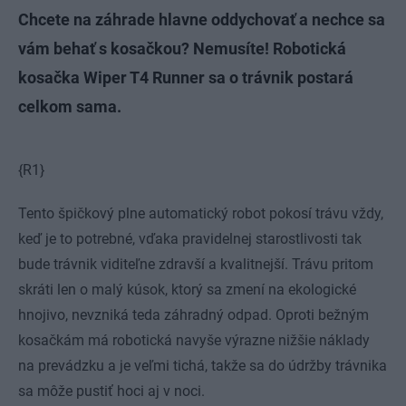
Chcete na záhrade hlavne oddychovať a nechce sa
vám behať s kosačkou? Nemusíte! Robotická
kosačka Wiper T4 Runner sa o trávnik postará
celkom sama.
{R1}
Tento špičkový plne automatický robot pokosí trávu vždy,
keď je to potrebné, vďaka pravidelnej starostlivosti tak
bude trávnik viditeľne zdravší a kvalitnejší. Trávu pritom
skráti len o malý kúsok, ktorý sa zmení na ekologické
hnojivo, nevzniká teda záhradný odpad. Oproti bežným
kosačkám má robotická navyše výrazne nižšie náklady
na prevádzku a je veľmi tichá, takže sa do údržby trávnika
sa môže pustiť hoci aj v noci.