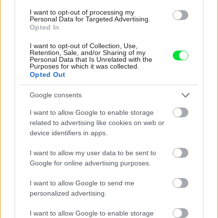
I want to opt-out of processing my
Personal Data for Targeted Advertising.
Opted In
I want to opt-out of Collection, Use,
Retention, Sale, and/or Sharing of my
Personal Data that Is Unrelated with the
Purposes for which it was collected.
Opted Out
Najnovšie príspevky
Google consents
Re: Takto sa rieši málo úložného miesta. V tomto byte
I want to allow Google to enable storage
stačil jeden prvok | Môjdom.sk
related to advertising like cookies on web or
My napríklad labky utierame hneď pri dverách a doma pred dvere
device identifiers in apps.
používame tyčový ETA Terier…
I want to allow my user data to be sent to
Re: Takto sa rieši málo úložného miesta. V tomto byte
Google for online advertising purposes.
stačil jeden prvok | Môjdom.sk
Dizajn je to nádherný, tá brezová preglejka a čisté línie vyzerajú super.
I want to allow Google to send me
Ale vždy, keď…
personalized advertising.
Re: Toto je najväčší mýtus pri ošetrení dreva a môže vás
I want to allow Google to enable storage
vyjsť draho. Ako ho ochrániť pred hnitím a škodcami?