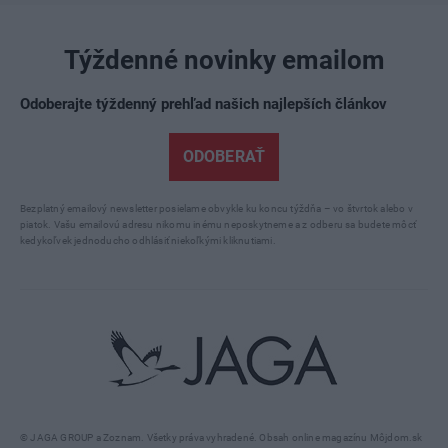
Týždenné novinky emailom
Odoberajte týždenný prehľad našich najlepších článkov
ODOBERAŤ
Bezplatný emailový newsletter posielame obvykle ku koncu týždňa – vo štvrtok alebo v
piatok. Vašu emailovú adresu nikomu inému neposkytneme a z odberu sa budete môcť
kedykoľvek jednoducho odhlásiť niekoľkými kliknutiami.
© JAGA GROUP a Zoznam. Všetky práva vyhradené. Obsah online magazínu Môjdom.sk