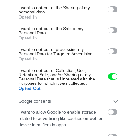
services and may gather and store information including but
not limited to your visit or usage behaviour. You may click to
I want to opt-out of the Sharing of my
Deti odrástli, rodičia majú bývanie presne podľa
personal data.
grant or deny consent to Google and its third-party tags to
seba. V novom dome je všetko pre ich život i
Opted In
use your data for below specified purposes in below Google
návštevy vnúčat
consent section.
I want to opt-out of the Sale of my
Personal Data.
K bytu ladili aj škáry v obklade. Majitelia zbúrali
Opted In
stereotyp, bývanie vyzerá ako z filmov svojského
režiséra
I want to opt-out of processing my
Personal Data for Targeted Advertising.
Kedysi boli veľkým trendom, dnes sa im radšej
Opted In
vyhnite. Týchto 7 vecí robí vašu obývačku
zastaralou
I want to opt-out of Collection, Use,
Retention, Sale, and/or Sharing of my
Personal Data that Is Unrelated with the
V dome v lese vyriešili známy problém. Dvaja
Purposes for which it was collected.
majitelia v ňom majú dosť súkromia aj miesto pre
Opted Out
spoločný čas
Google consents
Pridajte túto surovinu do prania, obliečky budú
hladšie a pevnejšie. Starý trik z hotelov poznali už
I want to allow Google to enable storage
naše babičky
related to advertising like cookies on web or
device identifiers in apps.