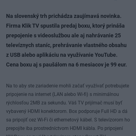
Na slovenský trh prichádza zaujímavá novinka.
Firma Klik TV spustila predaj boxu, ktorý prináša
prepojenie s videoslužbou ale aj nahrávanie 25
televíznych staníc, prehrávanie vlastného obsahu
z USB alebo aplikáciu na využívanie YouTube.
Cena boxu aj s paušálom na 6 mesiacov je 99 eur.
Na to aby ste zariadenie mohli začať využívať potrebujete
pripojenie na internet (LAN alebo Wi-fi) s minimálnou
rýchlosťou 2MB za sekundu. Váš TV prijímač musí byť
vybavený HDMI konektorom. Box podporuje Full HD a dá
sa pripojiť cez Wi-Fi či ethernetový kábel. S televízorom ho
prepojíte iba prostredníctvom HDMI kábla. Po pripojení