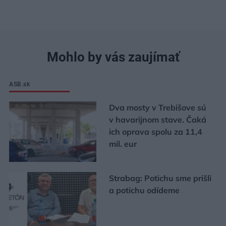
Mohlo by vás zaujímať
ASB.sk
Dva mosty v Trebišove sú
v havarijnom stave. Čaká
ich oprava spolu za 11,4
mil. eur
Strabag: Potichu sme prišli
a potichu odídeme