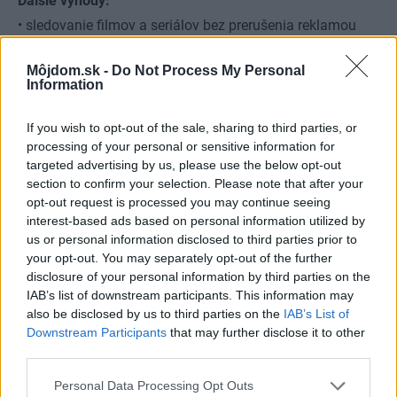
Ďalšie výhody:
• sledovanie filmov a seriálov bez prerušenia reklamou
• možnosť prehrávať vlastné fotografie a videá z USB
Môjdom.sk -
Do Not Process My Personal
• podpora FullHD
Information
• široká ponuka filmov v archíve zadarmo
If you wish to opt-out of the sale, sharing to third parties, or
Kategória:
Domáce spotrebiče
processing of your personal or sensitive information for
targeted advertising by us, please use the below opt-out
section to confirm your selection. Please note that after your
Zdieľať článok
opt-out request is processed you may continue seeing
interest-based ads based on personal information utilized by
us or personal information disclosed to third parties prior to
your opt-out. You may separately opt-out of the further
disclosure of your personal information by third parties on the
IAB’s list of downstream participants. This information may
also be disclosed by us to third parties on the
IAB’s List of
Downstream Participants
that may further disclose it to other
third parties.
Najčítanejšie
Za týždeň
Za mesiac
Please note that this website/app uses one or more Google
Personal Data Processing Opt Outs