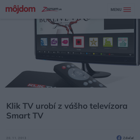
MENU
MÔJDOM
BÝVANIE
DOMÁCE SPOTREBIČE
Klik TV urobí z vášho televízora
Smart TV
20. 11. 2013
Zdieľať