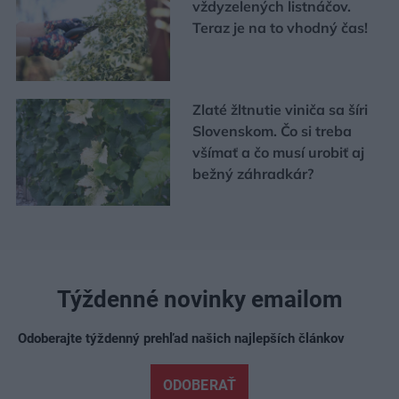
vždyzelených listnáčov.
Teraz je na to vhodný čas!
Zlaté žltnutie viniča sa šíri
Slovenskom. Čo si treba
všímať a čo musí urobiť aj
bežný záhradkár?
Týždenné novinky emailom
Odoberajte týždenný prehľad našich najlepších článkov
ODOBERAŤ