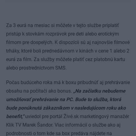
Za 3 eurá na mesiac si môžete v tejto službe priplatiť
pristúp k stovkám rozprávok pre deti alebo erotickým
filmom pre dospelých. K dispozícii sú aj najnovšie filmové
trháky, ktoré boli prednedávnom v kinách v cene 1 alebo 2
eurá za film. Za služby môžete platiť cez platobnú kartu
alebo prostredníctvom SMS.
Počas budúceho roka má k boxu pribudnúť aj prehrávanie
obsahu na počítači ako bonus.
„Na začiatku nebudeme
umožňovať prehrávanie na PC. Bude to služba, ktorá
bude ponúknutá zákazníkom v nasledujúcom roku ako
benefit,“
uviedol pre portál Živé.sk marketingový manažér
Klik TV Marek Šandor. Viac informácií o službe ako aj
podrobnosti o tom kde sa box predáva nájdete na