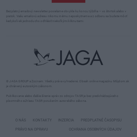
Bezplatný emailový newsletter posielame obvykle ku koncu týždňa – vo štvrtok alebo v
piatok. Vašu emailovú adresu nikomu inému neposkytneme a z odberu sa budete môcť
kedykoľvek jednoducho odhlásiť niekoľkými kliknutiami.
© JAGA GROUP a Zoznam. Všetky práva vyhradené. Obsah online magazínu Môjdom.sk
je chránený autorským zákonom.
Publikovanie alebo ďalšie šírenie správ zo zdrojov TASR je bez predchádzajúceho
písomného súhlasu TASR porušením autorského zákona.
O NÁS
KONTAKTY
INZERCIA
PREDPLATNÉ ČASOPISU
PRÁVO NA OPRAVU
OCHRANA OSOBNÝCH ÚDAJOV