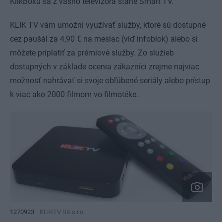
KlikBoxu sa z vášho televízora stane Smart TV.
KLIK TV vám umožní využívať služby, ktoré sú dostupné
cez paušál za 4,90 € na mesiac (viď infoblok) alebo si
môžete priplatiť za prémiové služby. Zo služieb
dostupných v základe ocenia zákazníci zrejme najviac
možnosť nahrávať si svoje obľúbené seriály alebo prístup
k viac ako 2000 filmom vo filmotéke.
1270923
KLIKTV SK s.r.o.