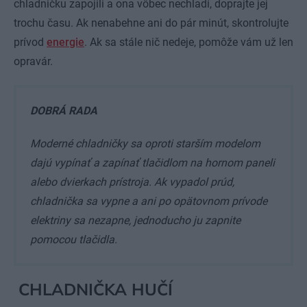
chladničku zapojili a ona vôbec nechladí, doprajte jej
trochu času. Ak nenabehne ani do pár minút, skontrolujte
prívod
energie
. Ak sa stále nič nedeje, pomôže vám už len
opravár.
DOBRÁ RADA
Moderné chladničky sa oproti starším modelom
dajú vypínať a zapínať tlačidlom na hornom paneli
alebo dvierkach prístroja. Ak vypadol prúd,
chladnička sa vypne a ani po opätovnom prívode
elektriny sa nezapne, jednoducho ju zapnite
pomocou tlačidla.
CHLADNIČKA HUČÍ