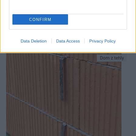
CONFIRM
Sú parné hrnce na ústupe? Čo ukázal redakčný
test a ktorý model zvíťazil?
Data Deletion
Data Access
Privacy Policy
Dom z tehly