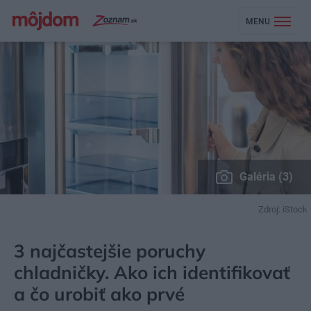
MENU
Galéria (3)
Zdroj: iStock
MÔJDOM
BÝVANIE
DOMÁCE SPOTREBIČE
3 najčastejšie poruchy
chladničky. Ako ich identifikovať
a čo urobiť ako prvé