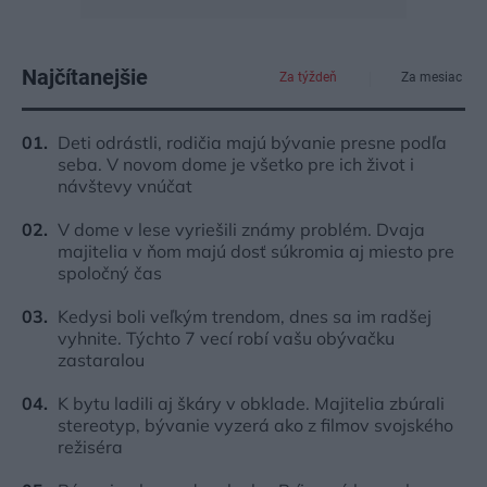
Najčítanejšie
Za týždeň
Za mesiac
Deti odrástli, rodičia majú bývanie presne podľa
seba. V novom dome je všetko pre ich život i
návštevy vnúčat
V dome v lese vyriešili známy problém. Dvaja
majitelia v ňom majú dosť súkromia aj miesto pre
spoločný čas
Kedysi boli veľkým trendom, dnes sa im radšej
vyhnite. Týchto 7 vecí robí vašu obývačku
zastaralou
K bytu ladili aj škáry v obklade. Majitelia zbúrali
stereotyp, bývanie vyzerá ako z filmov svojského
režiséra