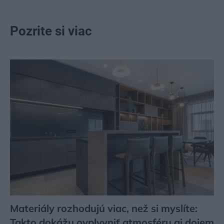
Pozrite si viac
Materiály rozhodujú viac, než si myslíte:
Takto dokážu ovplyvniť atmosféru aj dojem