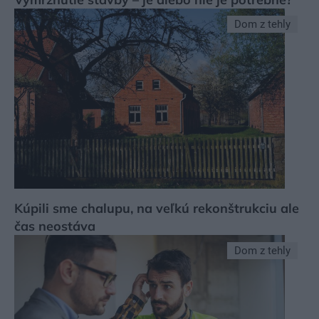
Dom z tehly
Kúpili sme chalupu, na veľkú rekonštrukciu ale
čas neostáva
Dom z tehly