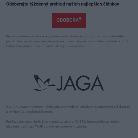
Odoberajte týždenný prehľad našich najlepších článkov
ODOBERAŤ
Bezplatný emailový newsletter posielame obvykle ku koncu týždňa – vo štvrtok alebo v
piatok. Vašu emailovú adresu nikomu inému neposkytneme a z odberu sa budete môcť
kedykoľvek jednoducho odhlásiť niekoľkými kliknutiami.
© JAGA GROUP a Zoznam. Všetky práva vyhradené. Obsah online magazínu Môjdom.sk
je chránený autorským zákonom.
Publikovanie alebo ďalšie šírenie správ zo zdrojov TASR je bez predchádzajúceho
písomného súhlasu TASR porušením autorského zákona.