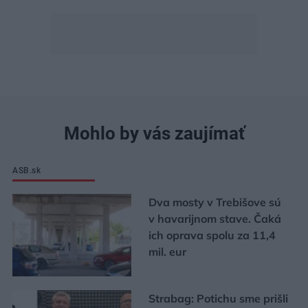
Mohlo by vás zaujímať
ASB.sk
Dva mosty v Trebišove sú
v havarijnom stave. Čaká
ich oprava spolu za 11,4
mil. eur
Strabag: Potichu sme prišli