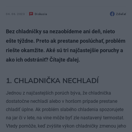
04. 06. 2023
Diskusia
Zdieľať
Bez chladničky sa nezaobídeme ani deň, nieto
ešte týždne. Preto ak prestane poslúchať, problém
riešte okamžite. Aké sú tri najčastejšie poruchy a
ako ich odstrániť? Čítajte ďalej.
1. CHLADNIČKA NECHLADÍ
Jednou z najčastejších porúch býva, že chladnička
dostatočne nechladí alebo v horšom prípade prestane
chladiť úplne. Ak problém slabého chladenia spozorujete
na jar či v lete, na vine môže byť zle nastavený termostat.
Vtedy pomôže, keď zvýšite výkon chladničky zmenou jeho