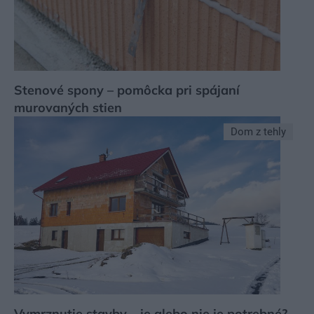
Stenové spony – pomôcka pri spájaní
murovaných stien
Dom z tehly
Vymrznutie stavby – je alebo nie je potrebné?