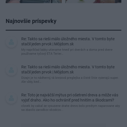
Najnovšie príspevky
Re: Takto sa rieši málo úložného miesta. V tomto byte
stačil jeden prvok | Môjdom.sk
My napríklad labky utierame hneď pri dverách a doma pred dvere
používame tyčový ETA Terier…
Re: Takto sa rieši málo úložného miesta. V tomto byte
stačil jeden prvok | Môjdom.sk
Dizajn je to nádherný, tá brezová preglejka a čisté línie vyzerajú super.
Ale vždy, keď…
Re: Toto je najväčší mýtus pri ošetrení dreva a môže vás
vyjsť draho. Ako ho ochrániť pred hnitím a škodcami?
clovek by cakal ze vysusene drahe drevo bolo predtym naparovane aby
sa zbavilo zarodkov skodcov...