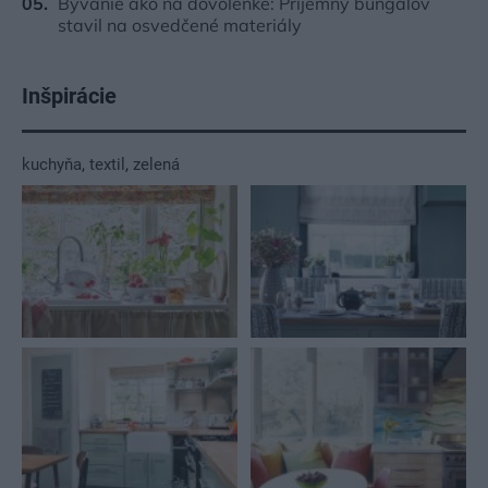
Bývanie ako na dovolenke: Príjemný bungalov
stavil na osvedčené materiály
Inšpirácie
kuchyňa
,
textil
,
zelená