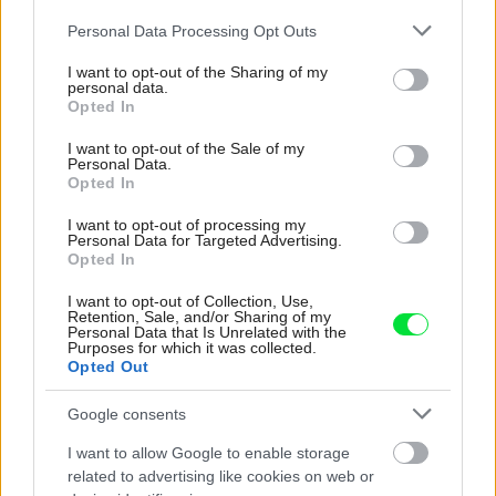
Stojíte pred kúpou chladničky a neviete, akú si
vybrať? Inširujte sa naším sprievodcom
Please note that this website/app uses one or more Google
Personal Data Processing Opt Outs
services and may gather and store information including but
moderných chladničiek
not limited to your visit or usage behaviour. You may click to
I want to opt-out of the Sharing of my
personal data.
grant or deny consent to Google and its third-party tags to
Opted In
use your data for below specified purposes in below Google
consent section.
I want to opt-out of the Sale of my
Personal Data.
Opted In
I want to opt-out of processing my
Personal Data for Targeted Advertising.
Opted In
I want to opt-out of Collection, Use,
Retention, Sale, and/or Sharing of my
Personal Data that Is Unrelated with the
Purposes for which it was collected.
Opted Out
5 tipov na šetrné dizajnové spotrebiče
Google consents
I want to allow Google to enable storage
related to advertising like cookies on web or