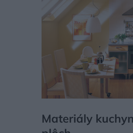
MÔJDOM
BÝVANIE
KUCHYŇA, JEDÁLEŇ
Materiály kuchy