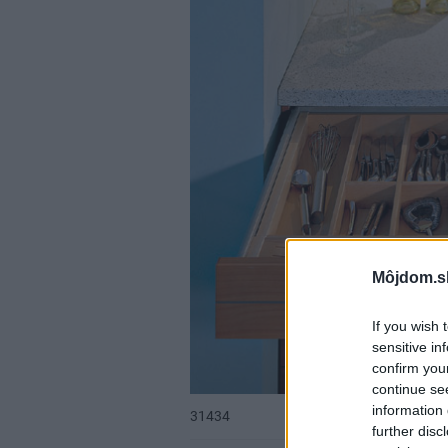
Môjdom.s
If you wish 
sensitive in
confirm you
continue se
information 
31434
further disc