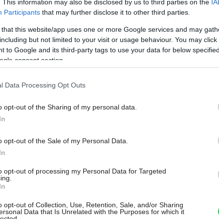
. This information may also be disclosed by us to third parties on the
IA
Participants
that may further disclose it to other third parties.
 odolný proti mechanickému poškodeniu,
tudený. Kamenné dosky sú aj pomerne cenovo
 that this website/app uses one or more Google services and may gath
including but not limited to your visit or usage behaviour. You may click 
u sú na pohľad zaujímavé svojou
 to Google and its third-party tags to use your data for below specifi
u (žilkovaním). Veľmi citlivé sú však na
ogle consent section.
víno a citrónová šťava. Žula je
l Data Processing Opt Outs
ia proti kyselinám, poškriabaniu a vysokým
o opt-out of the Sharing of my personal data.
In
né dosky
o opt-out of the Sale of my Personal Data.
In
isovaným povrchom z odolnej plastovej
to opt-out of processing my Personal Data for Targeted
 a cenovo najprístupnejšie. Dlhodobo
ing.
In
átkodobo až 200 °C. Sú odolné proti
ich povrch však nie je dosť tvrdý na to,
o opt-out of Collection, Use, Retention, Sale, and/or Sharing
ersonal Data that Is Unrelated with the Purposes for which it
lected.