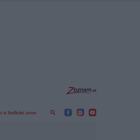
a a balkón snov