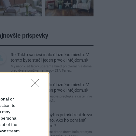
jnovšie príspevky
Re: Takto sa rieši málo úložného miesta. V
tomto byte stačil jeden prvok | Môjdom.sk
My napríklad labky utierame hneď pri dverách a doma
pred dvere používame tyčový ETA Terier…
Re: Takto sa rieši málo úložného miesta. V
tomto byte stačil jeden prvok | Môjdom.sk
Dizajn je to nádherný, tá brezová preglejka a čisté línie
sonal or
vyzerajú super. Ale vždy, keď…
ection to
ou may
Re: Toto je najväčší mýtus pri ošetrení dreva
 personal
a môže vás vyjsť draho. Ako ho ochrániť
out of the
pred hnitím a škodcami?
 downstream
clovek by cakal ze vysusene drahe drevo bolo predtym