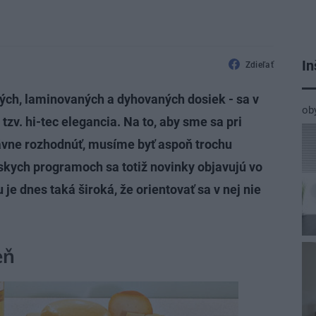
In
Zdieľať
ných, laminovaných a dyhovaných dosiek - sa v
ob
zv. hi-tec elegancia. Na to, aby sme sa pri
ávne rozhodnúť, musíme byť aspoň trochu
kych programoch sa totiž novinky objavujú vo
e dnes taká široká, že orientovať sa v nej nie
eň