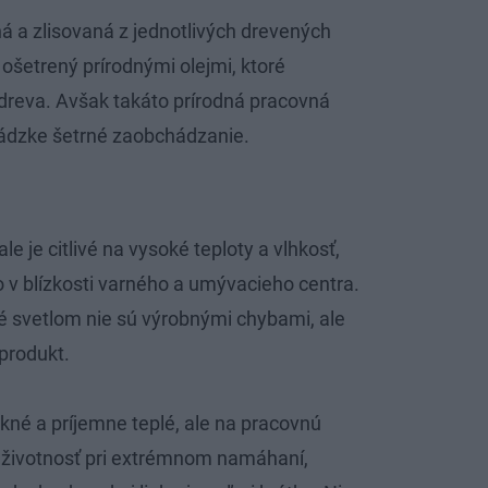
á a zlisovaná z jednotlivých drevených
 ošetrený prírodnými olejmi, ktoré
 dreva. Avšak takáto prírodná pracovná
vádzke šetrné zaobchádzanie.
ale je citlivé na vysoké teploty a vlhkosť,
 v blízkosti varného a umývacieho centra.
svetlom nie sú výrobnými chybami, ale
produkt.
kné a príjemne teplé, ale na pracovnú
o životnosť pri extrémnom namáhaní,