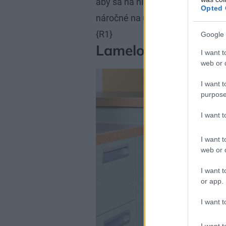
aby sa na nich dalo aj krájať. Pr
Opted 
náročné na údržbu, odporúčame
{R1}
Google 
Lamelové drevo
I want t
web or d
I want t
purpose
I want 
I want t
web or d
I want t
or app.
I want t
I want t