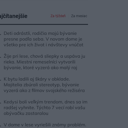
jčítanejšie
Za týždeň
Za mesiac
Deti odrástli, rodičia majú bývanie
presne podľa seba. V novom dome je
všetko pre ich život i návštevy vnúčat
Žije pri lese, chová sliepky a uspáva ju
rieka. Miestni remeselníci vytvorili
bývanie, ktoré vyzerá ako malý raj
K bytu ladili aj škáry v obklade.
Majitelia zbúrali stereotyp, bývanie
vyzerá ako z filmov svojského režiséra
Kedysi boli veľkým trendom, dnes sa im
radšej vyhnite. Týchto 7 vecí robí vašu
obývačku zastaralou
V dome v lese vyriešili známy problém.