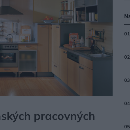
Na
nských pracovných