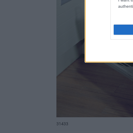
authenti
31433