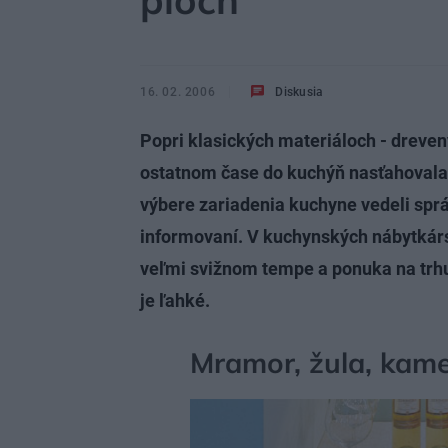
plôch
16. 02. 2006
Diskusia
Popri klasických materiáloch - dreve
ostatnom čase do kuchýň nasťahovala t
výbere zariadenia kuchyne vedeli spr
informovaní. V kuchynských nábytkárs
veľmi svižnom tempe a ponuka na trhu j
je ľahké.
Mramor, žula, kam