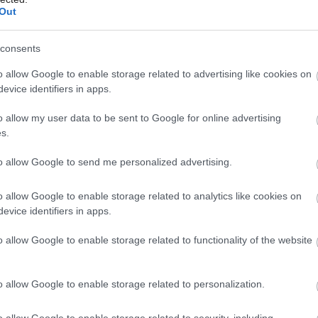
etože znesú vysoké zaťaženie, ale nie sú
Out
 ich najmä praktickým gazdinkám.
consents
Môj dom Špeciál 02/2026
o allow Google to enable storage related to advertising like cookies on
evice identifiers in apps.
o allow my user data to be sent to Google for online advertising
s.
to allow Google to send me personalized advertising.
o allow Google to enable storage related to analytics like cookies on
evice identifiers in apps.
o allow Google to enable storage related to functionality of the website
o allow Google to enable storage related to personalization.
o allow Google to enable storage related to security, including