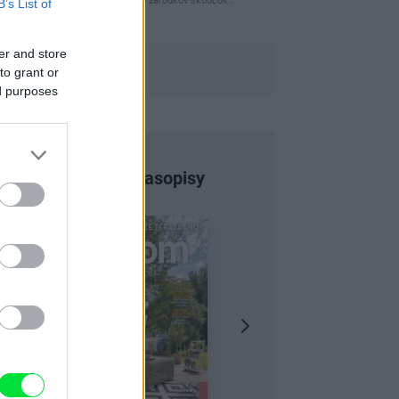
naparovane aby sa zbavilo zarodkov skodcov...
B’s List of
er and store
to grant or
ed purposes
Najnovšie časopisy