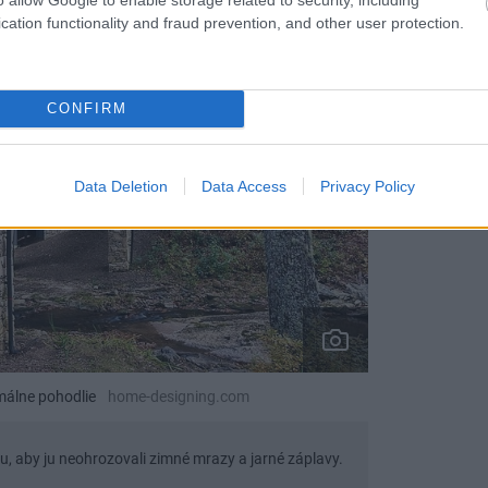
cation functionality and fraud prevention, and other user protection.
CONFIRM
Data Deletion
Data Access
Privacy Policy
málne pohodlie
home-designing.com
u, aby ju neohrozovali zimné mrazy a jarné záplavy.