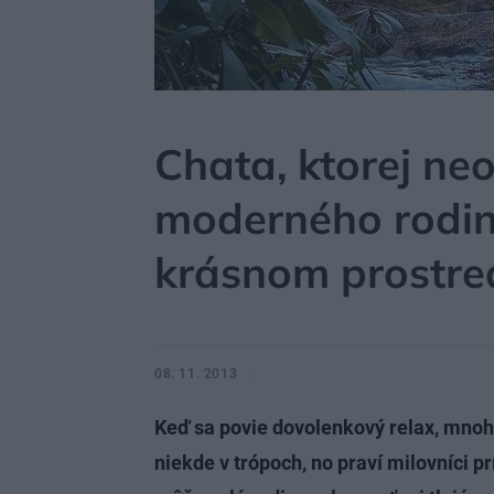
MÔJDOM
BÝVANIE
NÁVŠTEVA
Chata, ktorej ne
moderného rodi
krásnom prostre
08. 11. 2013
Keď sa povie dovolenkový relax, mnoh
niekde v trópoch, no praví milovníci p