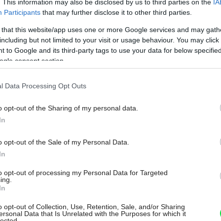
. This information may also be disclosed by us to third parties on the
IA
Participants
that may further disclose it to other third parties.
 that this website/app uses one or more Google services and may gath
including but not limited to your visit or usage behaviour. You may click 
 to Google and its third-party tags to use your data for below specifi
ogle consent section.
l Data Processing Opt Outs
málne pohodlie
home-designing.com
o opt-out of the Sharing of my personal data.
In
Môj dom Špeciál 02/2026
o opt-out of the Sale of my Personal Data.
In
to opt-out of processing my Personal Data for Targeted
ing.
In
o opt-out of Collection, Use, Retention, Sale, and/or Sharing
ersonal Data that Is Unrelated with the Purposes for which it
lected.