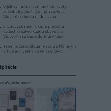
V júli vysaďte na záhon tieto kvety,
zakvitnúť stihnú ešte túto sezónu.
Viaceré sa hodia aj do sucha
5 izbových rastlín, ktoré prečistia
vzduch a oživia každú obývačku.
Viacerým sa bude dariť aj v tieni
Tepelné čerpadlo zem-voda s hlbinným
vrtom je investíciou na celý život
špirácie
acovňa
,
sklo
,
modrá