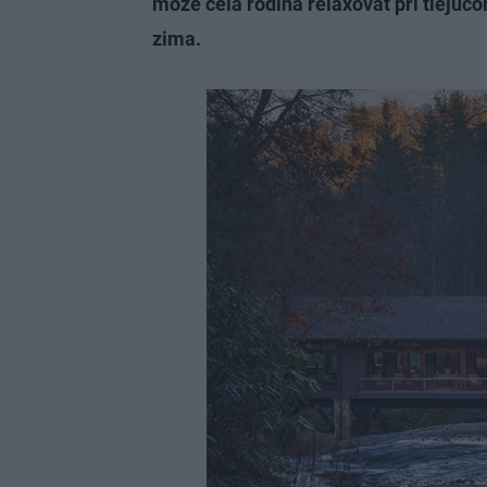
môže celá rodina relaxovať pri tlejúco
zima.