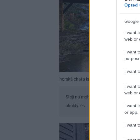
Opted 
Google 
I want t
web or d
I want t
purpose
I want 
horská chata križuje rieku a ponúka maxi
I want t
web or d
Stojí na mohutných kamenných piliero
I want t
okolitý les.
or app.
I want t
I want t