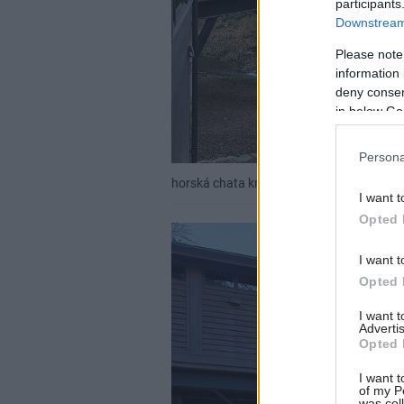
participants
Downstream 
Please note
information 
deny consent
in below Go
Persona
horská chata križuje rieku a ponúka maxi
I want t
Opted 
I want t
Opted 
I want 
Advertis
Opted 
I want t
of my P
was col