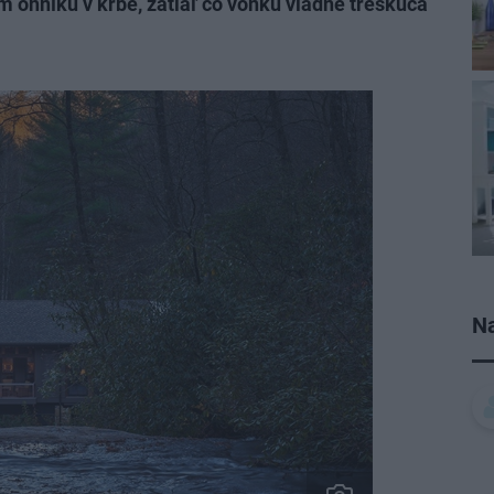
m ohníku v krbe, zatiaľ čo vonku vládne treskúca
Na