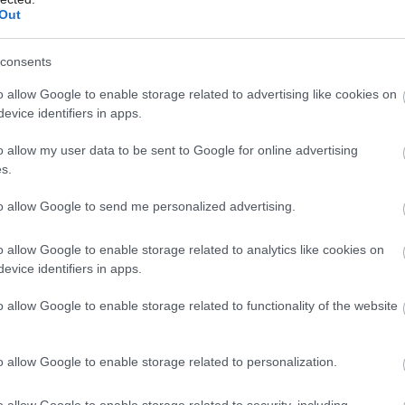
Out
consents
o allow Google to enable storage related to advertising like cookies on
evice identifiers in apps.
o allow my user data to be sent to Google for online advertising
s.
to allow Google to send me personalized advertising.
málne pohodlie
home-designing.com
o allow Google to enable storage related to analytics like cookies on
evice identifiers in apps.
ch priamo nad riekou a ponúka jedinečný výhľad na
o allow Google to enable storage related to functionality of the website
o allow Google to enable storage related to personalization.
o allow Google to enable storage related to security, including