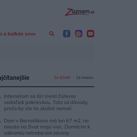
a a balkón snov
jčítanejšie
Za týždeň
Za mesiac
Internetom sa šíri trend čistenia
sedačiek pokrievkou. Toto sú dôvody,
prečo by ste ho skúšať nemali
Dom v Bernolákove má len 67 m2, no
miesta na život majú viac. Domácim k
súkromiu netreba ani závesy