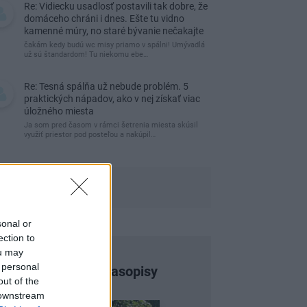
Re: Vidiecku usadlosť postavili tak dobre, že
domáceho chráni i dnes. Ešte tu vidno
kamenné múry, no staré bývanie nečakajte
čakám kedy budú wc misy priamo v spálni! Umývadlá
už sú štandardom! Tu niekomu ebe…
Re: Tesná spálňa už nebude problém. 5
praktických nápadov, ako v nej získať viac
úložného miesta
Ja som pred časom v rámci šetrenia miesta skúsil
využiť priestor pod posteľou a nakúpil…
sonal or
ection to
ou may
 personal
Najnovšie časopisy
out of the
 downstream