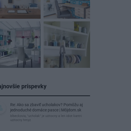
jnovšie príspevky
Re: Ako sa zbaviť ucholakov? Pomôžu aj
jednoduché domáce pasce | Môjdom.sk
blbeckovia, "ucholak" je uzitocny a len idiot kantri
uzitocny hmyz