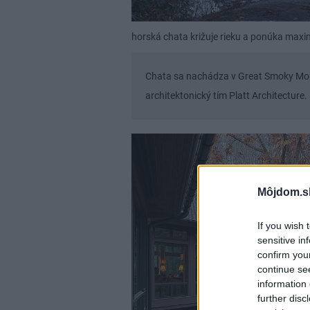
horská chata križuje rieku a ponúka maxi
Chata sa nachádza v Great Smoky Mount
architektonický tím Platt Architecture.
Môjdom.s
If you wish 
sensitive in
confirm you
continue se
information 
further disc