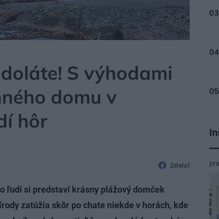
odoláte! S výhodami
nného domu v
dí hôr
In
pr
Zdieľať
o ľudí si predstaví krásny plážový domček
rírody zatúžia skôr po chate niekde v horách, kde