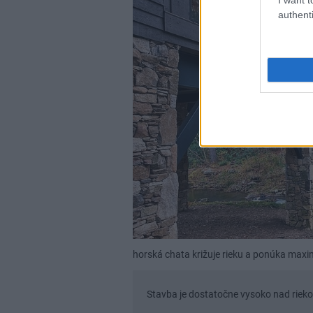
authenti
horská chata križuje rieku a ponúka maxi
Stavba je dostatočne vysoko nad rieko