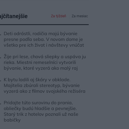
jčítanejšie
Za týždeň
Za mesiac
Deti odrástli, rodičia majú bývanie
presne podľa seba. V novom dome je
všetko pre ich život i návštevy vnúčat
Žije pri lese, chová sliepky a uspáva ju
rieka. Miestni remeselníci vytvorili
bývanie, ktoré vyzerá ako malý raj
K bytu ladili aj škáry v obklade.
Majitelia zbúrali stereotyp, bývanie
vyzerá ako z filmov svojského režiséra
Pridajte túto surovinu do prania,
obliečky budú hladšie a pevnejšie.
Starý trik z hotelov poznali už naše
babičky