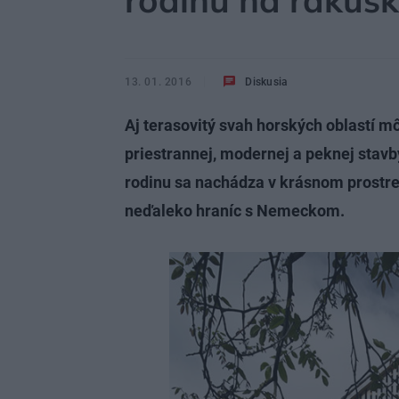
rodinu na rakús
13. 01. 2016
Diskusia
Aj terasovitý svah horských oblastí m
priestrannej, modernej a peknej stavby
rodinu sa nachádza v krásnom prostre
neďaleko hraníc s Nemeckom.