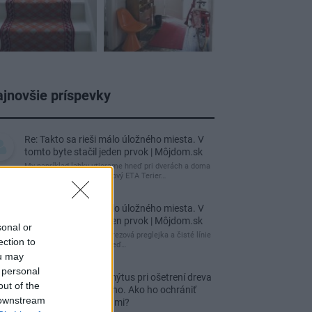
jnovšie príspevky
Re: Takto sa rieši málo úložného miesta. V
tomto byte stačil jeden prvok | Môjdom.sk
My napríklad labky utierame hneď pri dverách a doma
pred dvere používame tyčový ETA Terier…
Re: Takto sa rieši málo úložného miesta. V
tomto byte stačil jeden prvok | Môjdom.sk
sonal or
Dizajn je to nádherný, tá brezová preglejka a čisté línie
ection to
vyzerajú super. Ale vždy, keď…
ou may
 personal
Re: Toto je najväčší mýtus pri ošetrení dreva
out of the
a môže vás vyjsť draho. Ako ho ochrániť
 downstream
pred hnitím a škodcami?