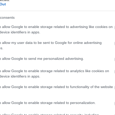
Out
consents
Môj dom Špeciál 02/2026
Môj
o allow Google to enable storage related to advertising like cookies on
evice identifiers in apps.
o allow my user data to be sent to Google for online advertising
s.
to allow Google to send me personalized advertising.
o allow Google to enable storage related to analytics like cookies on
u na rakúskom vidieku
Adolf Bereuter & Dornbirn
evice identifiers in apps.
ý vidiecky dom očarila aj majiteľov, ktorí
o allow Google to enable storage related to functionality of the website
íbytku zveriť do rúk známemu
r-Matt Architekten.
o allow Google to enable storage related to personalization.
o allow Google to enable storage related to security, including