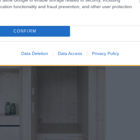
cation functionality and fraud prevention, and other user protection.
 plesní sa podarila úspešne zrealizovať
CONFIRM
Data Deletion
Data Access
Privacy Policy