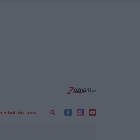
a a balkón snov