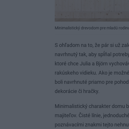
Minimalistický drevodom pre mladú rodin
S ohľadom na to, že pár si už zal
navrhnutý tak, aby spĺňal potreby 
ktoré chce Julia a Björn vychov
rakúskeho vidieku. Ako je možné 
boli navrhnuté priamo pre pohod
dekorácie či hračky.
Minimalistický charakter domu b
majiteľov. Čisté línie, jednoduch
poznávacími znakmi tejto nehnut