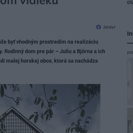
kom vidieku
Zdieľať
In
ôže byť vhodným prostredím na realizáciu
. Rodinný dom pre pár – Juliu a Björna a ich
pr
dí malej horskej obce, ktorá sa nachádza