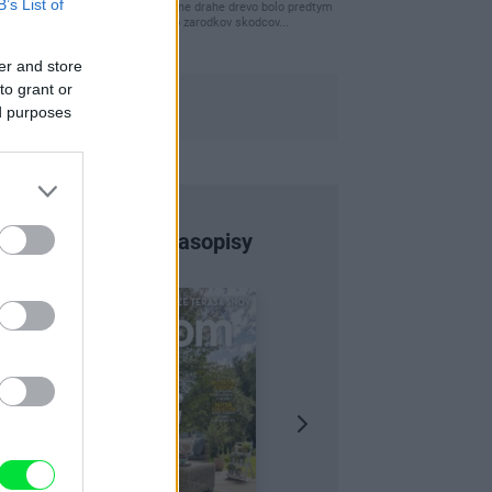
B’s List of
clovek by cakal ze vysusene drahe drevo bolo predtym
naparovane aby sa zbavilo zarodkov skodcov...
er and store
to grant or
ed purposes
Najnovšie časopisy