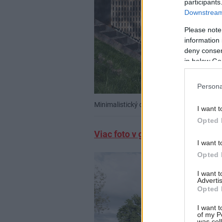
participants
Downstream 
Please note
information 
deny consent
in below Go
Persona
Minimalistický drevodom pre mladú rodin
I want t
Opted 
Viac foto v galérii
I want t
Opted 
I want 
Advertis
Opted 
I want t
of my P
was col