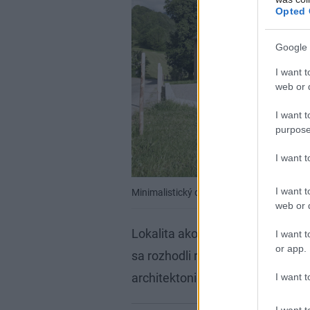
Opted 
Google 
I want t
web or d
I want t
purpose
I want 
I want t
Minimalistický drevodom pre mladú rodin
web or d
Lokalita ako stvorená pre pohodln
I want t
or app.
sa rozhodli realizáciu svojho pr
architektonickému štúdiu Innaue
I want t
I want t