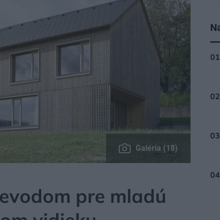
Na
Galéria (18)
drevodom pre mladú