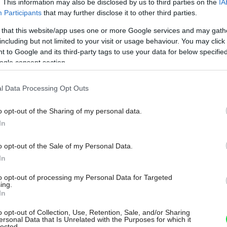
. This information may also be disclosed by us to third parties on the
IA
Participants
that may further disclose it to other third parties.
 that this website/app uses one or more Google services and may gath
including but not limited to your visit or usage behaviour. You may click 
 to Google and its third-party tags to use your data for below specifi
ogle consent section.
l Data Processing Opt Outs
u na rakúskom vidieku
Adolf Bereuter & Dornbirn
o opt-out of the Sharing of my personal data.
In
o opt-out of the Sale of my Personal Data.
In
to opt-out of processing my Personal Data for Targeted
ing.
In
o opt-out of Collection, Use, Retention, Sale, and/or Sharing
ersonal Data that Is Unrelated with the Purposes for which it
lected.