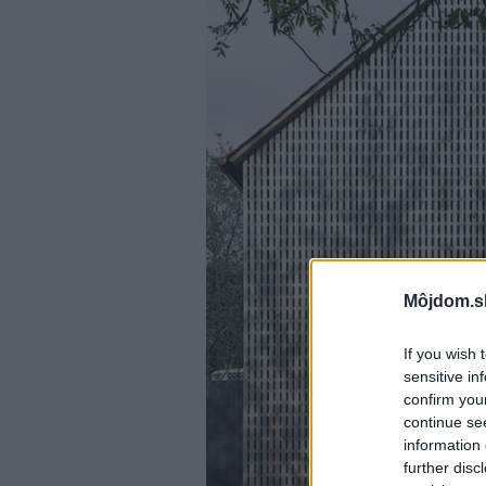
Môjdom.s
If you wish 
sensitive in
confirm you
continue se
information 
further disc