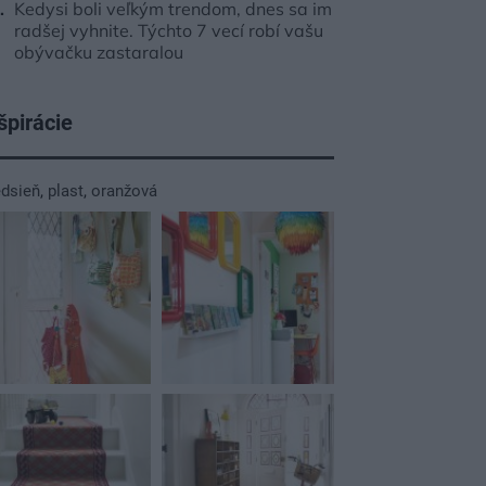
Kedysi boli veľkým trendom, dnes sa im
radšej vyhnite. Týchto 7 vecí robí vašu
obývačku zastaralou
špirácie
edsieň
,
plast
,
oranžová