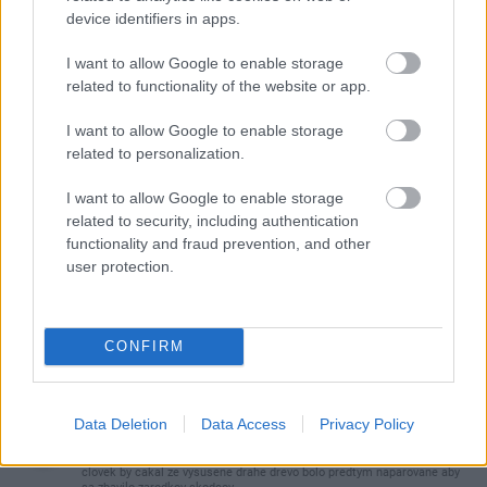
device identifiers in apps.
I want to allow Google to enable storage
related to functionality of the website or app.
I want to allow Google to enable storage
Najnovšie príspevky
related to personalization.
I want to allow Google to enable storage
Re: Takto sa rieši málo úložného miesta. V tomto byte
related to security, including authentication
stačil jeden prvok | Môjdom.sk
functionality and fraud prevention, and other
My napríklad labky utierame hneď pri dverách a doma pred dvere
user protection.
používame tyčový ETA Terier…
Re: Takto sa rieši málo úložného miesta. V tomto byte
stačil jeden prvok | Môjdom.sk
CONFIRM
Dizajn je to nádherný, tá brezová preglejka a čisté línie vyzerajú super.
Ale vždy, keď…
Data Deletion
Data Access
Privacy Policy
Re: Toto je najväčší mýtus pri ošetrení dreva a môže vás
vyjsť draho. Ako ho ochrániť pred hnitím a škodcami?
clovek by cakal ze vysusene drahe drevo bolo predtym naparovane aby