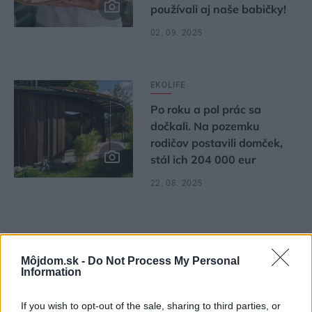
používali aj naše babičky!
02. 09. 2025
EKOLIFE
Po roku a pol prác sa
dočkali. Na pozemku
rodičov postavili domček,
stál ich 204 000 eur
22. 08. 2025
Môjdom.sk -
Do Not Process My Personal
1
2
3
4
12
Information
If you wish to opt-out of the sale, sharing to third parties, or