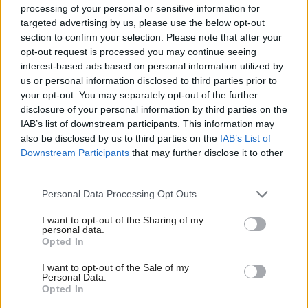
processing of your personal or sensitive information for
targeted advertising by us, please use the below opt-out
section to confirm your selection. Please note that after your
opt-out request is processed you may continue seeing
interest-based ads based on personal information utilized by
us or personal information disclosed to third parties prior to
Najčítanejšie
Za týždeň
Za mesiac
your opt-out. You may separately opt-out of the further
disclosure of your personal information by third parties on the
IAB’s list of downstream participants. This information may
Vy ešte stále vyhadzujete staré hubky na riad?
also be disclosed by us to third parties on the
IAB’s List of
Toto je 8 spôsobov, ako vám ušetria peniaze a
Downstream Participants
that may further disclose it to other
uľahčia život
third parties.
10 prírodných spôsobov, ako vyhnať pavúky z
Please note that this website/app uses one or more Google
Personal Data Processing Opt Outs
domu, pivnice či komory
services and may gather and store information including but
not limited to your visit or usage behaviour. You may click to
I want to opt-out of the Sharing of my
Vyhadzujte ich do koša? Robíte veľkú chybu.
personal data.
grant or deny consent to Google and its third-party tags to
Týchto 10 zlepšovákov z neminutých zvyškov by
Opted In
use your data for below specified purposes in below Google
mal poznať každý!
consent section.
I want to opt-out of the Sale of my
Personal Data.
Netradičná drevená budova by mala ísť všetkým
Opted In
príkladom. Takto by mohlo vyzerať mestské