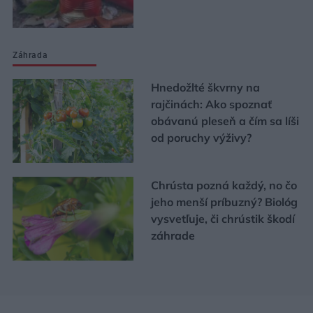
Záhrada
Hnedožlté škvrny na
rajčinách: Ako spoznať
obávanú pleseň a čím sa líši
od poruchy výživy?
Chrústa pozná každý, no čo
jeho menší príbuzný? Biológ
vysvetľuje, či chrústik škodí
záhrade