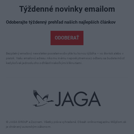
Týždenné novinky emailom
Odoberajte týždenný prehľad našich najlepších článkov
ODOBERAŤ
Bezplatný emailový newsletter posielame obvykle ku koncu týždňa – vo štvrtok alebo v
piatok. Vašu emailovú adresu nikomu inému neposkytneme a z odberu sa budete môcť
kedykoľvek jednoducho odhlásiť niekoľkými kliknutiami.
© JAGA GROUP a Zoznam. Všetky práva vyhradené. Obsah online magazínu Môjdom.sk
je chránený autorským zákonom.