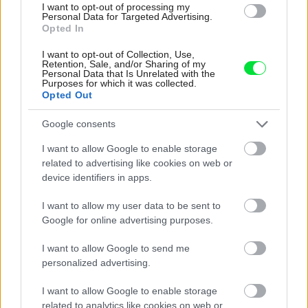
bývanie budúcnosti!
I want to opt-out of processing my
Personal Data for Targeted Advertising.
Opted In
Nevyhadzujte zbytočné peniaze za aviváž! Stačia
dve suroviny a bielizeň bude voňavá a mäkká aj
I want to opt-out of Collection, Use,
bez nej
Retention, Sale, and/or Sharing of my
Personal Data that Is Unrelated with the
Purposes for which it was collected.
Opted Out
Inšpirácie
Google consents
predsieň
,
plast
,
oranžová
I want to allow Google to enable storage
related to advertising like cookies on web or
device identifiers in apps.
I want to allow my user data to be sent to
Google for online advertising purposes.
I want to allow Google to send me
personalized advertising.
I want to allow Google to enable storage
related to analytics like cookies on web or