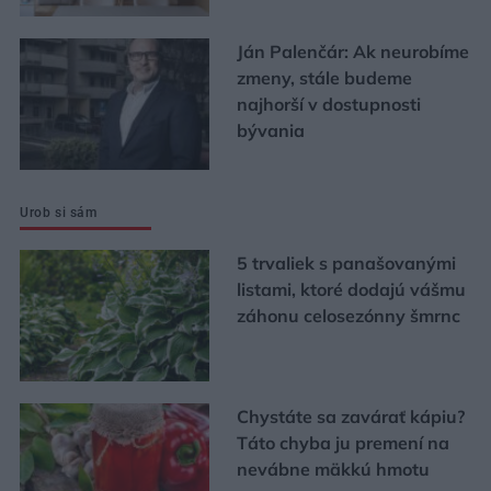
Ján Palenčár: Ak neurobíme
zmeny, stále budeme
najhorší v dostupnosti
bývania
Urob si sám
5 trvaliek s panašovanými
listami, ktoré dodajú vášmu
záhonu celosezónny šmrnc
Chystáte sa zavárať kápiu?
Táto chyba ju premení na
nevábne mäkkú hmotu