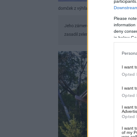
participants
Downstream 
domček z výhľadom na Tichý oceán
inth
Please note
information 
Jeho zámerom bolo, aby domček vyvol
deny consent
zasadil zelený trávnik.
in below Go
Persona
I want t
Opted 
I want t
Opted 
I want 
Advertis
Opted 
I want t
of my P
was col