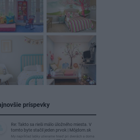
jnovšie príspevky
Re: Takto sa rieši málo úložného miesta. V
tomto byte stačil jeden prvok | Môjdom.sk
My napríklad labky utierame hneď pri dverách a doma