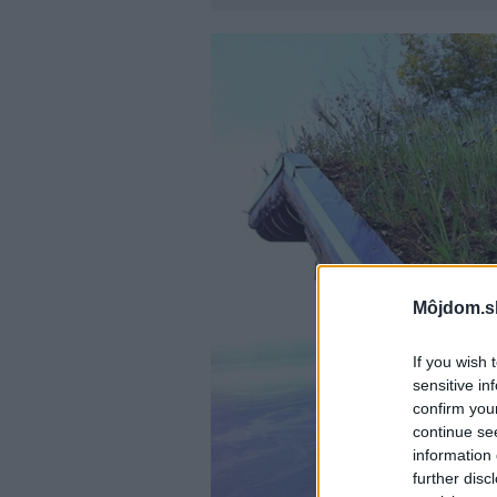
Môjdom.s
If you wish 
sensitive in
confirm you
continue se
information 
further disc