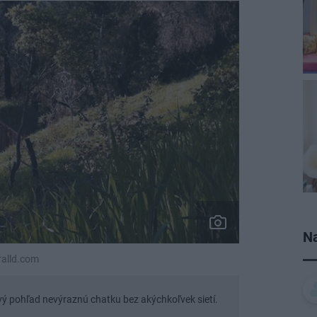
Na
ralld.com
vý pohľad nevýraznú chatku bez akýchkoľvek sietí.