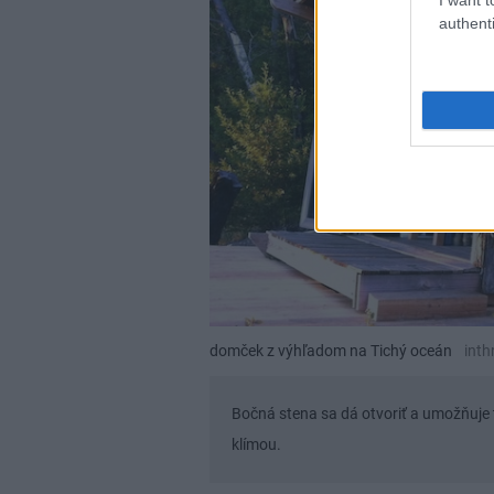
authenti
domček z výhľadom na Tichý oceán
inth
Bočná stena sa dá otvoriť a umožňuj
klímou.