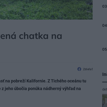
ená chatka na
Zdieľať
In
sť na pobreží Kalifornie. Z Tichého oceánu tu
e z jeho úbočia ponúka nádherný výhľad na
de