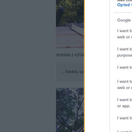
Opted 
Google 
I want t
web or d
I want t
domček z výhľadom na Tichý oceán
inth
purpose
I want 
… fasádu spravil zo sekvoje. Predné dv
I want t
web or d
I want t
or app.
I want t
I want t