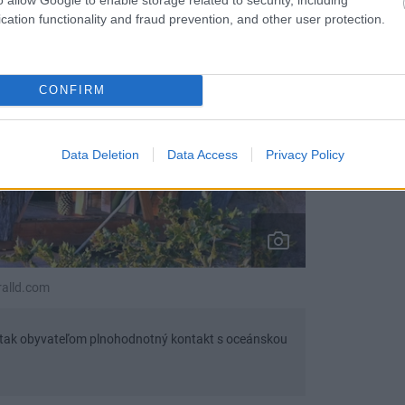
cation functionality and fraud prevention, and other user protection.
CONFIRM
Data Deletion
Data Access
Privacy Policy
ralld.com
e tak obyvateľom plnohodnotný kontakt s oceánskou