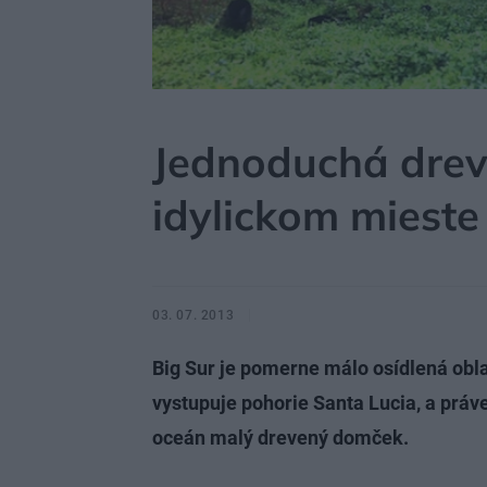
MÔJDOM
EKOBÝVANIE
STAVBA
Jednoduchá drev
idylickom mieste
03. 07. 2013
Big Sur je pomerne málo osídlená obla
vystupuje pohorie Santa Lucia, a práv
oceán malý drevený domček.