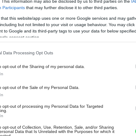
. This information may also be disclosed by us to third parties on the
IA
Participants
that may further disclose it to other third parties.
ralld.com
 that this website/app uses one or more Google services and may gath
including but not limited to your visit or usage behaviour. You may click 
ával tajuplný nekonvenčný dojem. Na streche
 to Google and its third-party tags to use your data for below specifi
ogle consent section.
l Data Processing Opt Outs
o opt-out of the Sharing of my personal data.
In
o opt-out of the Sale of my Personal Data.
Môj dom Špeciál 02/2026
In
to opt-out of processing my Personal Data for Targeted
ing.
In
o opt-out of Collection, Use, Retention, Sale, and/or Sharing
ersonal Data that Is Unrelated with the Purposes for which it
lected.