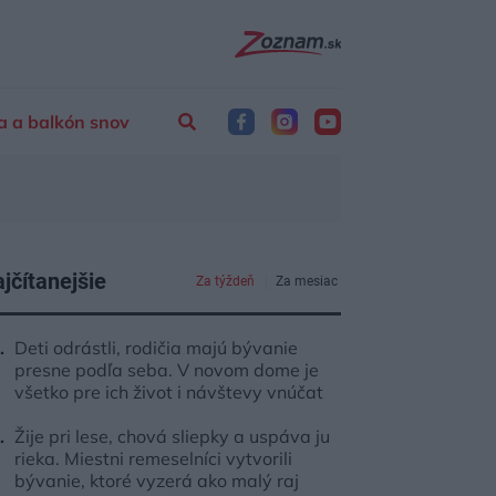
a a balkón snov
jčítanejšie
Za týždeň
Za mesiac
Deti odrástli, rodičia majú bývanie
presne podľa seba. V novom dome je
všetko pre ich život i návštevy vnúčat
Žije pri lese, chová sliepky a uspáva ju
rieka. Miestni remeselníci vytvorili
bývanie, ktoré vyzerá ako malý raj