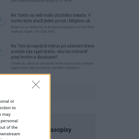
pred dvere používame tyčový ETA Terier…
Re: Takto sa rieši málo úložného miesta. V
tomto byte stačil jeden prvok | Môjdom.sk
Dizajn je to nádherný, tá brezová preglejka a čisté línie
vyzerajú super. Ale vždy, keď…
Re: Toto je najväčší mýtus pri ošetrení dreva
a môže vás vyjsť draho. Ako ho ochrániť
pred hnitím a škodcami?
clovek by cakal ze vysusene drahe drevo bolo predtym
naparovane aby sa zbavilo zarodkov skodcov...
sonal or
ection to
ou may
 personal
out of the
Najnovšie časopisy
 downstream