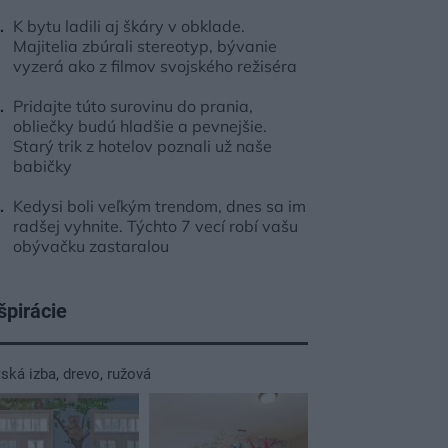
K bytu ladili aj škáry v obklade.
Majitelia zbúrali stereotyp, bývanie
vyzerá ako z filmov svojského režiséra
Pridajte túto surovinu do prania,
obliečky budú hladšie a pevnejšie.
Starý trik z hotelov poznali už naše
babičky
Kedysi boli veľkým trendom, dnes sa im
radšej vyhnite. Týchto 7 vecí robí vašu
obývačku zastaralou
špirácie
tská izba
,
drevo
,
ružová