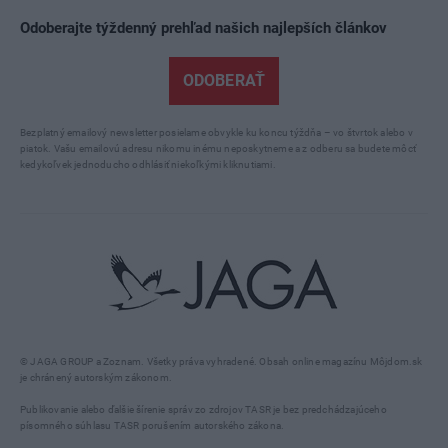
Odoberajte týždenný prehľad našich najlepších článkov
ODOBERAŤ
Bezplatný emailový newsletter posielame obvykle ku koncu týždňa – vo štvrtok alebo v
piatok. Vašu emailovú adresu nikomu inému neposkytneme a z odberu sa budete môcť
kedykoľvek jednoducho odhlásiť niekoľkými kliknutiami.
© JAGA GROUP a Zoznam. Všetky práva vyhradené. Obsah online magazínu Môjdom.sk
je chránený autorským zákonom.
Publikovanie alebo ďalšie šírenie správ zo zdrojov TASR je bez predchádzajúceho
písomného súhlasu TASR porušením autorského zákona.