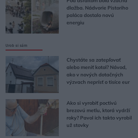
Pod asfaltom bola vzácna
dlažba. Nádvorie Pistoriho
paláca dostalo novú
energiu
Urob si sám
Chystáte sa zatepľovať
alebo meniť kotol? Návod,
ako v nových dotačných
výzvach neprísť o tisíce eur
Ako si vyrobiť poctivú
brezovú metlu, ktorá vydrží
roky? Pavol ich takto vyrobil
už stovky