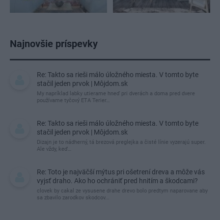
Najnovšie príspevky
Re: Takto sa rieši málo úložného miesta. V tomto byte
stačil jeden prvok | Môjdom.sk
My napríklad labky utierame hneď pri dverách a doma pred dvere
používame tyčový ETA Terier…
Re: Takto sa rieši málo úložného miesta. V tomto byte
stačil jeden prvok | Môjdom.sk
Dizajn je to nádherný, tá brezová preglejka a čisté línie vyzerajú super.
Ale vždy, keď…
Re: Toto je najväčší mýtus pri ošetrení dreva a môže vás
vyjsť draho. Ako ho ochrániť pred hnitím a škodcami?
clovek by cakal ze vysusene drahe drevo bolo predtym naparovane aby
sa zbavilo zarodkov skodcov...