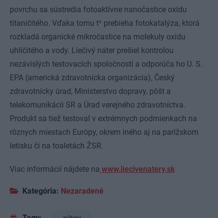
povrchu sa sústredia fotoaktívne nanočastice oxidu
u
titaničitého. Vďaka tomu t
prebieha fotokatalýza, ktorá
rozkladá organické mikročastice na molekuly oxidu
uhličitého a vody. Liečivý náter prešiel kontrolou
nezávislých testovacích spoločností a odporúča ho U. S.
EPA (americká zdravotnícka organizácia), Český
zdravotnícky úrad, Ministerstvo dopravy, pôšt a
telekomunikácii SR a Úrad verejného zdravotníctva.
Produkt sa tiež testoval v extrémnych podmienkach na
rôznych miestach Európy, okrem iného aj na parížskom
letisku či na toaletách ŽSR.
Viac informácií nájdete na
www.liecivenatery.sk
Kategória:
Nezaradené
Tagy:
nátery