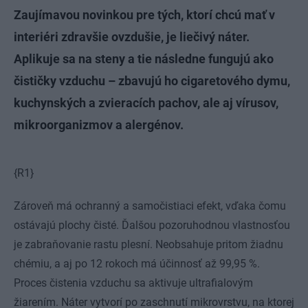
Zaujímavou novinkou pre tých, ktorí chcú mať v
interiéri zdravšie ovzdušie, je liečivý náter.
Aplikuje sa na steny a tie následne fungujú ako
čističky vzduchu – zbavujú ho cigaretového dymu,
kuchynských a zvieracích pachov, ale aj vírusov,
mikroorganizmov a alergénov.
{R1}
Zároveň má ochranný a samočistiaci efekt, vďaka čomu
ostávajú plochy čisté. Ďalšou pozoruhodnou vlastnosťou
je zabraňovanie rastu plesní. Neobsahuje pritom žiadnu
chémiu, a aj po 12 rokoch má účinnosť až 99,95 %.
Proces čistenia vzduchu sa aktivuje ultrafialovým
žiarením. Náter vytvorí po zaschnutí mikrovrstvu, na ktorej