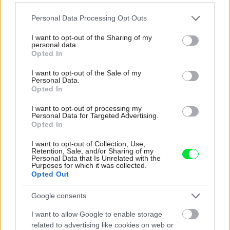
Please note that this website/app uses one or more Google
Personal Data Processing Opt Outs
services and may gather and store information including but
not limited to your visit or usage behaviour. You may click to
I want to opt-out of the Sharing of my
personal data.
grant or deny consent to Google and its third-party tags to
Farby na ochranu dreva Remmers – jasná
Opted In
use your data for below specified purposes in below Google
voľba pre vašu chalupu
consent section.
I want to opt-out of the Sale of my
Personal Data.
Opted In
I want to opt-out of processing my
Personal Data for Targeted Advertising.
Opted In
I want to opt-out of Collection, Use,
Retention, Sale, and/or Sharing of my
Personal Data that Is Unrelated with the
Purposes for which it was collected.
Opted Out
Google consents
I want to allow Google to enable storage
Vylepšená receptúra Primalex Ceramic
related to advertising like cookies on web or